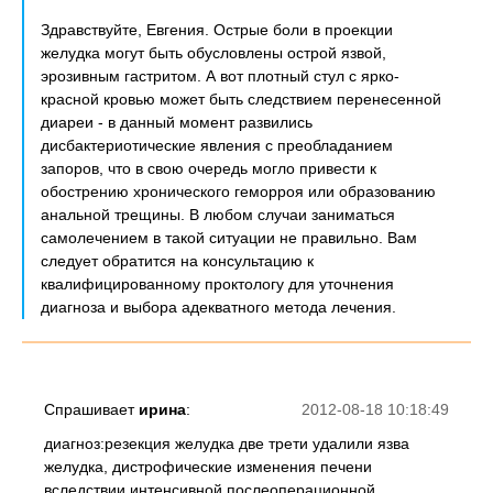
Здравствуйте, Евгения. Острые боли в проекции
желудка могут быть обусловлены острой язвой,
эрозивным гастритом. А вот плотный стул с ярко-
красной кровью может быть следствием перенесенной
диареи - в данный момент развились
дисбактериотические явления с преобладанием
запоров, что в свою очередь могло привести к
обострению хронического геморроя или образованию
анальной трещины. В любом случаи заниматься
самолечением в такой ситуации не правильно. Вам
следует обратится на консультацию к
квалифицированному проктологу для уточнения
диагноза и выбора адекватного метода лечения.
Спрашивает
ирина
:
2012-08-18 10:18:49
диагноз:резекция желудка две трети удалили язва
желудка, дистрофические изменения печени
вследствии интенсивной послеоперационной