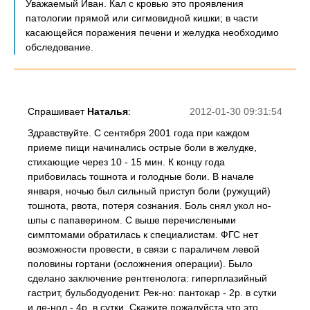
Уважаемый Иван. Кал с кровью это проявления
патологии прямой или сигмовидной кишки; в части
касающейся поражения печени и желудка необходимо
обследование.
Спрашивает
Наталья
:
2012-01-30 09:31:54
Здравствуйте. С сентября 2001 года при каждом
приеме пищи начинались острые боли в желудке,
стихающие через 10 - 15 мин. К концу года
прибовилась тошнота и голодные боли. В начале
января, ночью был сильный приступ боли (ружущий)
тошнота, рвота, потеря сознания. Боль снял укол но-
шпы с папаверином. С выше перечислеными
симптомами обратилась к специалистам. ФГС нет
возможности провести, в связи с параличем левой
половины гортани (осложнения операции). Было
сделано заключение рентгенолога: гиперплазийный
гастрит, бульбодуоденит. Рек-но: пантокар - 2р. в сутки
и де-нол - 4р. в сутки. Скажите пожалуйста что это