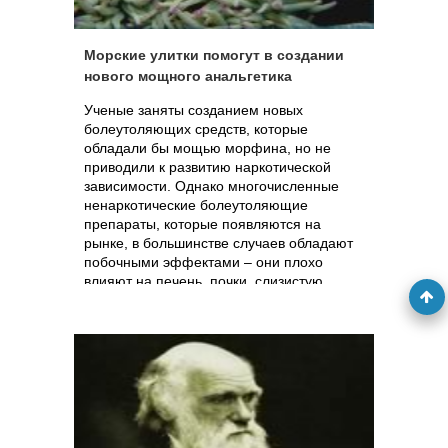
Морские улитки помогут в создании
нового мощного анальгетика
Ученые заняты созданием новых
болеутоляющих средств, которые
обладали бы мощью морфина, но не
приводили к развитию наркотической
зависимости. Однако многочисленные
ненаркотические болеутоляющие
препараты, которые появляются на
рынке, в большинстве случаев обладают
побочными эффектами – они плохо
влияют на печень, почки, слизистую
желудка, а зачастую и на сердце.
Австралийские ученые сообщают, что они
близки к созданию почти идеального
анальгетика, который даже в малых дозах
подавляет боль, не вызывает привыкания
и практически не имеет побочных
эффектов. С помощью этого вещества
морские улитки парализуют свои жертвы.