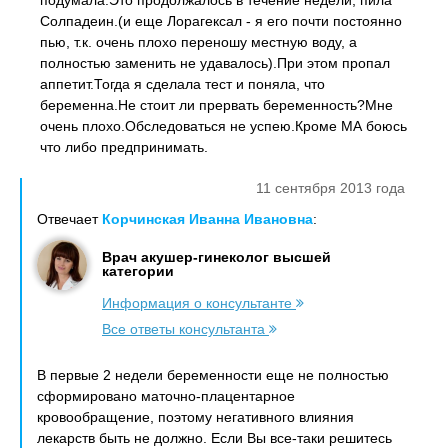
подумала.Это продолжалось в течение недели, пила
Солпадеин.(и еще Лорагексал - я его почти постоянно
пью, т.к. очень плохо переношу местную воду, а
полностью заменить не удавалось).При этом пропал
аппетит.Тогда я сделала тест и поняла, что
беременна.Не стоит ли прервать беременность?Мне
очень плохо.Обследоваться не успею.Кроме МА боюсь
что либо предпринимать.
11 сентября 2013 года
Отвечает
Корчинская Иванна Ивановна
:
Врач акушер-гинеколог высшей
категории
Информация о консультанте
Все ответы консультанта
В первые 2 недели беременности еще не полностью
сформировано маточно-плацентарное
кровообращение, поэтому негативного влияния
лекарств быть не должно. Если Вы все-таки решитесь