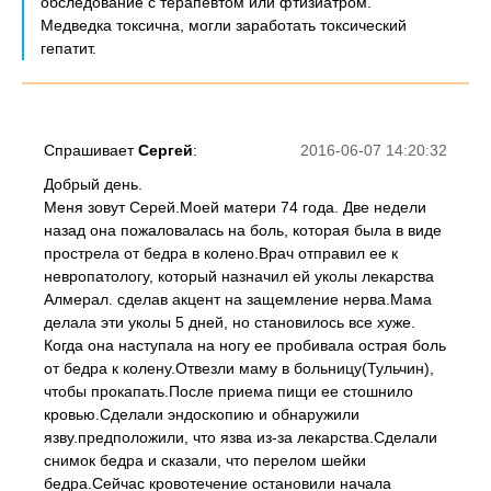
обследование с терапевтом или фтизиатром.
Медведка токсична, могли заработать токсический
гепатит.
Спрашивает
Сергей
:
2016-06-07 14:20:32
Добрый день.
Меня зовут Серей.Моей матери 74 года. Две недели
назад она пожаловалась на боль, которая была в виде
прострела от бедра в колено.Врач отправил ее к
невропатологу, который назначил ей уколы лекарства
Алмерал. сделав акцент на защемление нерва.Мама
делала эти уколы 5 дней, но становилось все хуже.
Когда она наступала на ногу ее пробивала острая боль
от бедра к колену.Отвезли маму в больницу(Тульчин),
чтобы прокапать.После приема пищи ее стошнило
кровью.Сделали эндоскопию и обнаружили
язву.предположили, что язва из-за лекарства.Сделали
снимок бедра и сказали, что перелом шейки
бедра.Сейчас кровотечение остановили начала