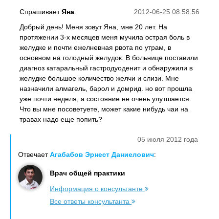
Спрашивает
Яна
:
2012-06-25 08:58:56
Добрый день! Меня зовут Яна, мне 20 лет. На
протяжении 3-х месяцев меня мучила острая боль в
желудке и почти ежелневная рвота по утрам, в
основном на голодный желудок. В больнице поставили
диагноз катаральный гастродуоденит и обнаружили в
желудке большое количество желчи и слизи. Мне
назначили алмагель, барол и домрид. но вот прошла
уже почти неделя, а состояние не очень улутшается.
Что вы мне посоветуете, может какие нибудь чаи на
травах надо еще попить?
05 июля 2012 года
Отвечает
Агабабов Эрнест Даниелович
:
Врач общей практики
Информация о консультанте
Все ответы консультанта