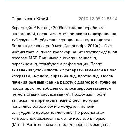
Спрашивает
Юрий
:
2010-12-08 21:58:14
Здраствуйте! В конце 2009г. я тяжело переболел
пневмонией, после чего мне поставили подозрение на
туберкулёз. В тубдиспансере диагноз подтвердился.
Лежал в диспансере 9 мес. (до октября 2010г.) - был
инфильтрат+сильное кровохарькание+подтверждённая
посевом МБТ. Принимал сначала изониазид,
пиразинамид, этамбутол и рефомпицин. После
выявления устойчивости к препараты заменили на пас,
клофазан, Л-флокс, пиразинамид, протиомид. После
лечения был выписан на работу с диагнозом (точно не
процитирую, но вобщем осталось зарубцевавшееся
пятно в стадии рассасывания). Продолжал после
выписки пить препараты ещё 2 мес., но когда
появились острые боли в желудке и печени
вынужденно прекратил лечение. По результатам
контрольных ежемесячных анализов всё в норме
(МБТ-). Рентген назначен только через 3 месяца на