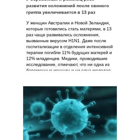
развития осложнений после свиного
гриппа увеличивается в 13 раз
У женщин Австралии и Новой Зеландии,
которые готовились стать матерями, в 13
раз чаще развивались осложнения,
вызванные вирусом H1N1. Даже после
госпитализации в отделения интенсивной
терапии погибли 11% будущих матерей и
12% младенцев. Медики, проводившие
исследование, отмечают, что ни одна из
беременных женщин и ни одна молодая
мать из числа тех, у кого развились
серьезные осложнения, не были привиты
против гриппа, хотя получали такие
рекомендации накануне эпидемии.