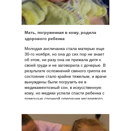
Мать, погруженная в кому, родила
здорового ребенка
Молодая англичанка стала матерью еще
30-го ноября, но она до сих пор не знает
об этом, ни разу она не прижала дитя к
своей груди и не заговорила с дочерью. В
результате осложнений свиного гриппа ее
состояние стало крайне тяжелым, и врачи
вынуждены были погрузить ее в
медикаментозный сон, в искусственную
кому, но медики успели спасти ребенка с
помощью срочной операции кесаревого
сечения. На днях совершенно здоровая
малышка была выписана домой. Ее
бабушка и мать обездвиженной женщины
назвала событие «радостью с привкусом
горечи».