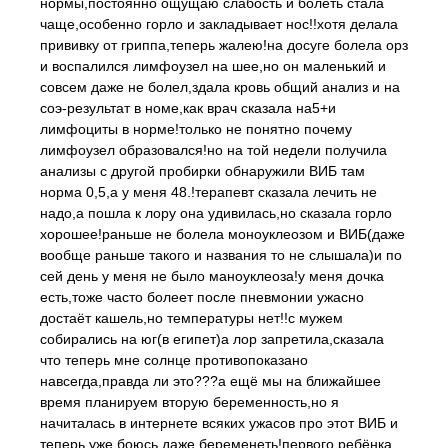
нормы,постоянно ощущаю слабость и болеть стала
чаще,особенно горло и закладывает нос!!хотя делала
прививку от гриппа,теперь жалею!на досуге болела орз
и воспалился лимфоузел на шее,но он маленький и
совсем даже не болел,здала кровь общий анализ и на
соэ-результат в номе,как врач сказала на5+и
лимфоциты в норме!только не понятно почему
лимфоузел образовался!но на той недели получила
анализы с другой пробирки обнаружили ВИБ там
норма 0,5,а у меня 48.!терапевт сказала лечить не
надо,а пошла к лору она удивилась,но сказала горло
хорошее!раньше не болела моноуклеозом и ВИБ(даже
вообще раньше такого и названия то не слышала)и по
сей день у меня не было маноуклеоза!у меня дочка
есть,тоже часто болеет после пневмонии ужасно
достаёт кашель,но температуры нет!!с мужем
собирались на юг(в египет)а лор запретила,сказала
что теперь мне солнце противопоказано
навсегда,правда ли это???а ещё мы на ближайшее
время планируем вторую беременность,но я
начиталась в интернете всяких ужасов про этот ВИБ и
теперь уже боюсь даже беременеть!первого ребёнка