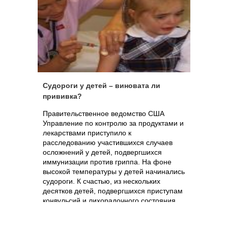
Судороги у детей – виновата ли
прививка?
Правительственное ведомство США
Управление по контролю за продуктами и
лекарствами приступило к
расследованию участившихся случаев
осложнений у детей, подвергшихся
иммунизации против гриппа. На фоне
высокой температуры у детей начинались
судороги. К счастью, из нескольких
десятков детей, подвергшихся приступам
конвульсий и лихорадочного состояния,
не умер ни один ребенок. На время
расследования, однако, не было