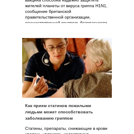
вакцина способна надежно защитить
жителей планеты от вируса гриппа H1N1,
сообщение британской
правительственной организации,
осуществляющей контроль безопасности
лекарственных средств, выглядит
мрачным темным облаком. MHRA
предупреждает о возможном риске
развития тяжелого осложнения после
прививки – синдрома Жильена-Барре,
приводящего к параличу, а иногда и к
смерти.
Как прием статинов пожилыми
людьми может способствовать
заболеванию гриппом
Статины, препараты, снижающие в крови