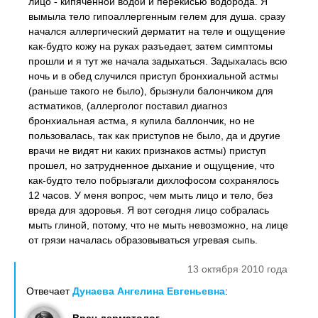
лицо - кипяченной водой и перекисью водорода. Я
вымыла тело гипоаллергенным гелем для душа. сразу
начался аллергический дерматит на теле и ощущение
как-будто кожу на руках разъедает, затем симптомы
прошли и я тут же начала задыхаться. Задыхалась всю
ночь и в обед случился приступ бронхиальной астмы
(раньше такого не было), брызнули балончиком для
астматиков, (аллерголог поставил диагноз
бронхиальная астма, я купила баллончик, но не
пользовалась, так как приступов не было, да и другие
врачи не видят ни каких признаков астмы) приступ
прошел, но затрудненное дыхание и ощущение, что
как-будто тело побрызгали дихлофосом сохранялось
12 часов. У меня вопрос, чем мыть лицо и тело, без
вреда для здоровья. Я вот сегодня лицо собралась
мыть глиной, потому, что не мыть невозможно, на лице
от грязи началась образовываться угревая сыпь.
13 октября 2010 года
Отвечает
Дунаева Ангелина Евгеньевна
: