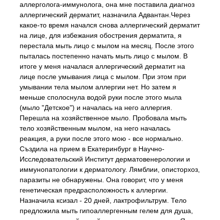
аллерголога-иммунолога, она мне поставила диагноз
аллергический дерматит, назначила Адвантан.Через
какое-то время начался снова аллергический дерматит
на лице, для избежания обострения дерматита, я
перестала мыть лицо с мылом на месяц. После этого
пыталась постепенно начать мыть лицо с мылом. В
итоге у меня началася аллергический дерматит на
лице после умывания лица с мылом. При этом при
умывании тела мылом аллергии нет. Но затем я
меньше сполоснула водой руки после этого мыла
(мыло "Детское") и началась на него аллергия.
Перешла на хозяйственное мыло. Пробовала мыть
тело хозяйственным мылом, на него началась
реакция, а руки после этого мою - все нормально.
Създила на прием в Екатеринбург в Научно-
Исследовательский Институт дерматовенерологии и
иммунопатологии к дерматологу. Лямблии, описторхоз,
паразиты не обнаружены. Она говорит, что у меня
генетическая предрасположность к аллергии.
Назначила ксизал - 20 дней, лактрофильтрум. Тело
предложила мыть гипоаллергенным гелем для душа,