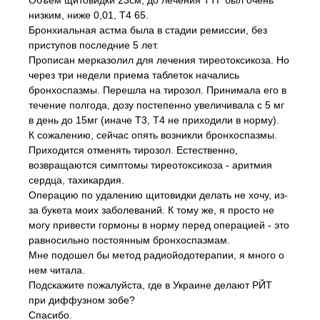
Объем щитовидки 23см, до лечения ТТГ был очень
низким, ниже 0,01, Т4 65.
Бронхиальная астма была в стадии ремиссии, без
приступов последние 5 лет.
Прописан мерказолил для лечения тиреотоксикоза. Но
через три недели приема таблеток начались
бронхоспазмы. Перешла на тирозол. Принимала его в
течение полгода, дозу постепенно увеличивала с 5 мг
в день до 15мг (иначе Т3, Т4 не приходили в норму).
К сожалению, сейчас опять возникли бронхоспазмы.
Приходится отменять тирозол. Естественно,
возвращаются симптомы тиреотоксикоза - аритмия
сердца, тахикардия.
Операцию по удалению щитовидки делать не хочу, из-
за букета моих заболеваний. К тому же, я просто не
могу привести гормоны в норму перед операцией - это
равносильно постоянным бронхоспазмам.
Мне подошел бы метод радиойодотерапии, я много о
нем читала.
Подскажите пожалуйста, где в Украине делают РЙТ
при диффузном зобе?
Спасибо.