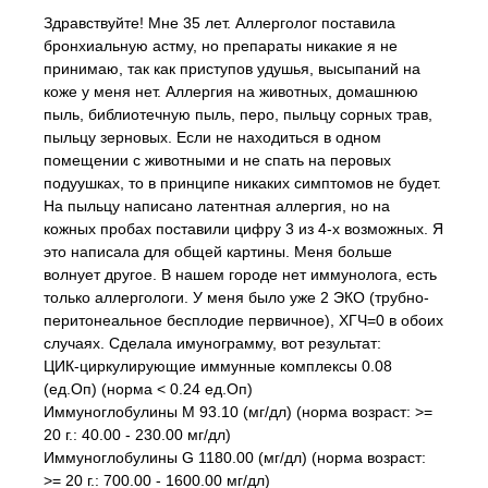
Здравствуйте! Мне 35 лет. Аллерголог поставила
бронхиальную астму, но препараты никакие я не
принимаю, так как приступов удушья, высыпаний на
коже у меня нет. Аллергия на животных, домашнюю
пыль, библиотечную пыль, перо, пыльцу сорных трав,
пыльцу зерновых. Если не находиться в одном
помещении с животными и не спать на перовых
подуушках, то в принципе никаких симптомов не будет.
На пыльцу написано латентная аллергия, но на
кожных пробах поставили цифру 3 из 4-х возможных. Я
это написала для общей картины. Меня больше
волнует другое. В нашем городе нет иммунолога, есть
только аллергологи. У меня было уже 2 ЭКО (трубно-
перитонеальное бесплодие первичное), ХГЧ=0 в обоих
случаях. Сделала имунограмму, вот результат:
ЦИК-циркулирующие иммунные комплексы 0.08
(ед.Оп) (норма < 0.24 ед.Оп)
Иммуноглобулины М 93.10 (мг/дл) (норма возраст: >=
20 г.: 40.00 - 230.00 мг/дл)
Иммуноглобулины G 1180.00 (мг/дл) (норма возраст:
>= 20 г.: 700.00 - 1600.00 мг/дл)