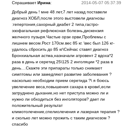
Спрашивает
Ирина
:
2014-05-07 05:37:39
Добрый день ! мне 48 лет,7 лет назад поставели
диагноз ХОБЛ,после этого выстовели диагнозы
:гепертония,сахорный диабет 2 типа,гастро-
эзофагальная рефлюксная болезнь,дискензия
желчного пузыря.Частые орзи орви,Проблемы с
лишнем весом.Рост 170см.вес 85 кг. \вес был 126 кг-
удалось сбросить до 85 кг\Сейчас ставят диагноз
Бронхиальная астма,назначали атровент 2 вдоха*2
раза в день и серетид 25\125 2 инголяции *2 раза в
день....Скажте эти припараты только снимают
симптомы или замедляют развитие заболевания ?
насколько необходим прием серетида ?\ я боюсь
увелечение веса,повышения сахара в крови\,если
затруднено дыхание,но нет приступа можно ли и
нужно ли обходиться без инголяторов? дает ли
положительный результат
климотолечение,спелиолечения и лазерная терапия ?
и сколько лет можно прожить с таким диагнозом ?
спасибо