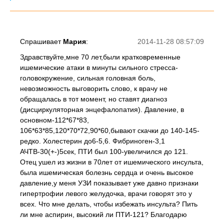
Спрашивает
Мария
:
2014-11-28 08:57:09
Здравствуйте,мне 70 лет,были кратковременные
ишемические атаки в минуты сильного стресса-
головокружение, сильная головная боль,
невозможность выговорить слово, к врачу не
обращалась в тот момент, но ставят диагноз
(дисциркуляторная энцефалопатия). Давление, в
основном-112*67*83,
106*63*85,120*70*72,90*60,бывают скачки до 140-145-
редко. Холестерин до6-5,6. Фибриноген-3,1
АЧТВ-30(+-)5сек, ПТИ был 100-увеличился до 121.
Отец ушел из жизни в 70лет от ишемического инсульта,
была ишемическая болезнь сердца и очень высокое
давление,у меня УЗИ показывает уже давно признаки
гипертрофии левого желудочка, врачи говорят это у
всех. Что мне делать, чтобы избежать инсульта? Пить
ли мне аспирин, высокий ли ПТИ-121? Благодарю