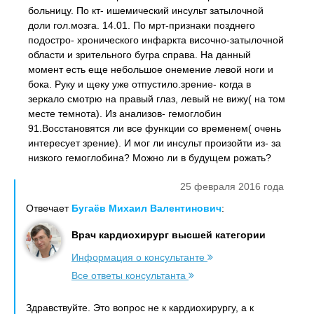
больницу. По кт- ишемический инсульт затылочной
доли гол.мозга. 14.01. По мрт-признаки позднего
подостро- хронического инфаркта височно-затылочной
области и зрительного бугра справа. На данный
момент есть еще небольшое онемение левой ноги и
бока. Руку и щеку уже отпустило.зрение- когда в
зеркало смотрю на правый глаз, левый не вижу( на том
месте темнота). Из анализов- гемоглобин
91.Восстановятся ли все функции со временем( очень
интересует зрение). И мог ли инсульт произойти из- за
низкого гемоглобина? Можно ли в будущем рожать?
25 февраля 2016 года
Отвечает
Бугаёв Михаил Валентинович
:
Врач кардиохирург высшей категории
Информация о консультанте
Все ответы консультанта
Здравствуйте. Это вопрос не к кардиохирургу, а к