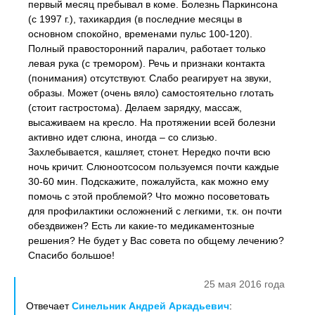
первый месяц пребывал в коме. Болезнь Паркинсона
(с 1997 г.), тахикардия (в последние месяцы в
основном спокойно, временами пульс 100-120).
Полный правосторонний паралич, работает только
левая рука (с тремором). Речь и признаки контакта
(понимания) отсутствуют. Слабо реагирует на звуки,
образы. Может (очень вяло) самостоятельно глотать
(стоит гастростома). Делаем зарядку, массаж,
высаживаем на кресло. На протяжении всей болезни
активно идет слюна, иногда – со слизью.
Захлебывается, кашляет, стонет. Нередко почти всю
ночь кричит. Слюноотсосом пользуемся почти каждые
30-60 мин. Подскажите, пожалуйста, как можно ему
помочь с этой проблемой? Что можно посоветовать
для профилактики осложнений с легкими, т.к. он почти
обездвижен? Есть ли какие-то медикаментозные
решения? Не будет у Вас совета по общему лечению?
Спасибо большое!
25 мая 2016 года
Отвечает
Синельник Андрей Аркадьевич
: