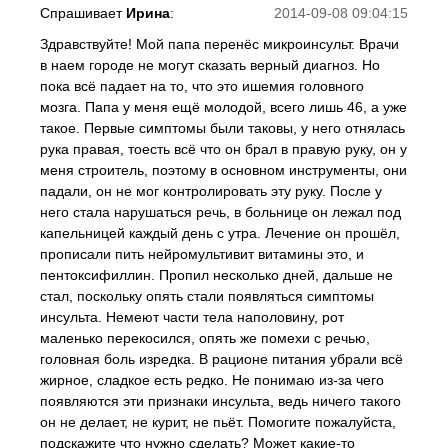
Спрашивает
Ирина
:
2014-09-08 09:04:15
Здравствуйте! Мой папа перенёс микроинсульт. Врачи
в наем городе не могут сказать верный диагноз. Но
пока всё падает на то, что это ишемия головного
мозга. Папа у меня ещё молодой, всего лишь 46, а уже
такое. Первые симптомы были таковы, у него отнялась
рука правая, тоесть всё что он брал в правую руку, он у
меня строитель, поэтому в основном инструменты, они
падали, он не мог контролировать эту руку. После у
него стала нарушаться речь, в больнице он лежал под
капельницей каждый день с утра. Лечение он прошёл,
прописали пить нейромультивит витамины это, и
пентоксифиллин. Пропил несколько дней, дальше не
стал, поскольку опять стали появляться симптомы
инсульта. Немеют части тела наполовину, рот
маленько перекосился, опять же помехи с речью,
головная боль изредка. В рационе питания убрали всё
жирное, сладкое есть редко. Не понимаю из-за чего
появляются эти признаки инсульта, ведь ничего такого
он не делает, не курит, не пьёт. Помогите пожалуйста,
подскажите что нужно сделать? Может какие-то