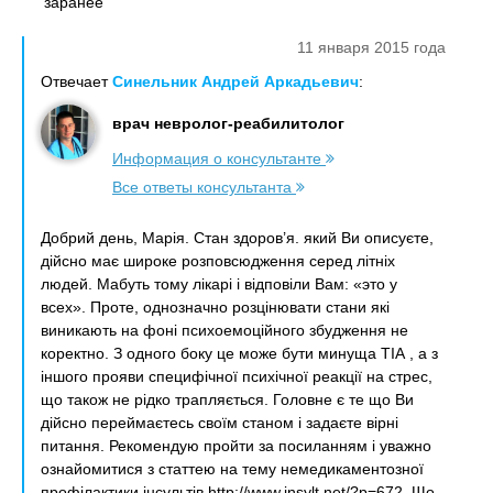
заранее
11 января 2015 года
Отвечает
Синельник Андрей Аркадьевич
:
врач невролог-реабилитолог
Информация о консультанте
Все ответы консультанта
Добрий день, Марія. Стан здоров’я. який Ви описуєте,
дійсно має широке розповсюдження серед літніх
людей. Мабуть тому лікарі і відповіли Вам: «это у
всех». Проте, однозначно розцінювати стани які
виникають на фоні психоемоційного збудження не
коректно. З одного боку це може бути минуща ТІА , а з
іншого прояви специфічної психічної реакції на стрес,
що також не рідко трапляється. Головне є те що Ви
дійсно переймаєтесь своїм станом і задаєте вірні
питання. Рекомендую пройти за посиланням і уважно
ознайомитися з статтею на тему немедикаментозної
профілактики інсультів http://www.insylt.net/?p=672. Що