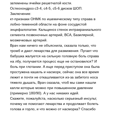
затемнены ячейки решетчатой кости.
Остеохондроз с3-4, с4-5, с5-6 дисков ШОП.
Заключение:
кт-признаки ОНМК по ишемическому типу справа в
лобно-теменной области на фоне сосудистой
энцефалопатии. Кальциноз стенок интракраниального
сегмента позвоночных артерий, ВСА, Базилярной,
мозжечковых артерий.
Врач нам ничего не объяснила, сказала только, что
тромб и дают лекарства для разжижения. Пугает что
бабушка жалуется на сильную головную боль справа
на лбу, получается процесс еще не остановился? И
боль при глотании. А еще перед приступом она была
простужена кашель и насморк, сейчас она все время
лежит и почти не откашливается из-за забитого носа
тяжело дышать, Врач сказала, чтоб мы сами нашли
капли которые можно при повышенном давлении
(примерно 180/90). А у нас никаких идей.
Скажите, пожалуйста, насколько серьезный инсульт,
почему не помогают лекарства и продолжает болеть
голова и горло, и что можно от насморка? Спасибо