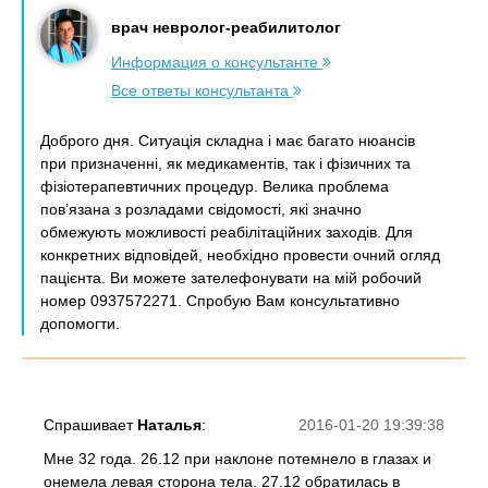
врач невролог-реабилитолог
Информация о консультанте
Все ответы консультанта
Доброго дня. Ситуація складна і має багато нюансів
при призначенні, як медикаментів, так і фізичних та
фізіотерапевтичних процедур. Велика проблема
пов’язана з розладами свідомості, які значно
обмежують можливості реабілітаційних заходів. Для
конкретних відповідей, необхідно провести очний огляд
пацієнта. Ви можете зателефонувати на мій робочий
номер 0937572271. Спробую Вам консультативно
допомогти.
Спрашивает
Наталья
:
2016-01-20 19:39:38
Мне 32 года. 26.12 при наклоне потемнело в глазах и
онемела левая сторона тела. 27.12 обратилась в