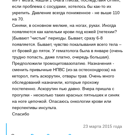
МРТ мозга, нашли 2 очага глиоза, последствия ОНМК,
если проблема с сосудами, хотелось бы как-то их
укрепить. Давление всегда пониженное - не выше 110
на 70.
Синяки, в основном мелкие, на ногах, руках. Иногда
появляются как капельки крови под кожей (петехии?
)Бывают "чистые" периоды. Бывает, сразу 6-8
появляется. Бывает, чувство покалывания всего тела –
от бровей до пяток. У гематолога была в январе (очень
трудно попасть, даже платно, очередь большая).
Предположили тромоцитовазопатию. Назначения -
сменить привычные НПВС (из-за остеохондроза) на
кеторол, пить аскорутин, отвары трав. Очень много
обследований назначили, которые прохожу
постепенно. Аскорутин пью давно. Вчера пришла с
прогулки - несколько таких красных пятнышек и синяк
на ноге цепочкой. Опасаюсь онкологии крови или
перспективы инсульта.
Спасибо
23 марта 2015 года