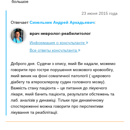
большое
23 июня 2015 года
Отвечает
Синельник Андрей Аркадьевич
:
врач невролог-реабилитолог
Информация о консультанте
Все ответы консультанта
Доброго дня. Судячи з опису, який Ви надали, можемо
говорити про гостре порушення мозкового кровообігу,
який виник на фоні соматичної патології ( цукрового
діабету та атеросклерозу судин головного мозку).
Важкість стану пацієнта – це питання до лікуючого
лікаря, який бачить пацієнта, результати обстежень та
лаб. аналізів у динаміці. Тільки при динамічному
спостереженні можна говорити про перспективи
лікування та реабілітації.