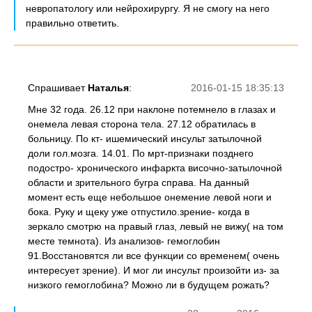
невропатологу или нейрохирургу. Я не смогу на него
правильно ответить.
Спрашивает
Наталья
:
2016-01-15 18:35:13
Мне 32 года. 26.12 при наклоне потемнело в глазах и
онемела левая сторона тела. 27.12 обратилась в
больницу. По кт- ишемический инсульт затылочной
доли гол.мозга. 14.01. По мрт-признаки позднего
подостро- хронического инфаркта височно-затылочной
области и зрительного бугра справа. На данный
момент есть еще небольшое онемение левой ноги и
бока. Руку и щеку уже отпустило.зрение- когда в
зеркало смотрю на правый глаз, левый не вижу( на том
месте темнота). Из анализов- гемоглобин
91.Восстановятся ли все функции со временем( очень
интересует зрение). И мог ли инсульт произойти из- за
низкого гемоглобина? Можно ли в будущем рожать?