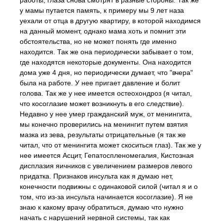
работы, глаза снова смотрят в разные стороны. Так же
у мамы путается память, к примеру мы 9 лет наза
уехали от отца в другую квартиру, в которой находимся
на данный момент, однако мама хоть и помнит эти
обстоятельства, но не может понять где именно
находится. Так же она периодически забывает о том,
где находятся некоторые документы. Она находится
дома уже 4 дня, но периодически думает, что "вчера"
была на работе. У нее пригает давление и болит
голова. Так же у нее имеется остеохондроз (я читал,
что косоглазие может возникнуть в его следствие).
Недавно у нее умер гражданский муж, от менингита,
мы конечно проверились на менингит путем взятия
мазка из зева, результаты отрицательные (я так же
читал, что от менингита может скоситься глаз). Так же у
нее имеется Асцит, Гепатоспленомегалия, Кистозная
дисплазия яичников с увеличением размеров левого
придатка. Признаков инсульта как я думаю нет,
конечности подвижны с одинаковой силой (читал я и о
том, что из-за инсульта начинается косоглазие). Я не
знаю к какому врачу обратиться, думаю что нужно
начать с нарушений нервной системы, так как