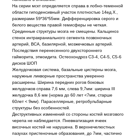
На серии мскт определяется справа в лобно-теменной
области гиподенсивный участок плотностью 14ед.Х.,
размерами 59*36*55мм. Дифференцировка серого и
белого вещества правой гемисферы не четкая.
Срединные структуры мозга не смещены. Кальциноз
стенок интракраниального сегмента позвоночных
артерий, ВСА, базилярной, мозжечковых артерий.
Последствия перенесенного двухстороннего
гайморита, этмоидита. Остеохондроз С3-4, С4-5, С5-6
дисков ШОП
Желудочковая система, базальные цистерны мозга,
наружные ликворные пространства умеренно
расширены. Ширина передних рогов боковых
желудочков справа 7,6 мм, слева 9,7мм: ширина III
желудочка 8,6 мм (норма до 60 лет <7мм, старше
60лет < 9мм). Параселлярные, ретробульбарные
структуры без особенностей.
Деструктивных изменений со стороны костей мозгового
черепа не наблюдается. Пневматизация ячеек
височных костей не нарушена. В верхнечелюстных
пазухах пристеночные образования, до 7мм, частично