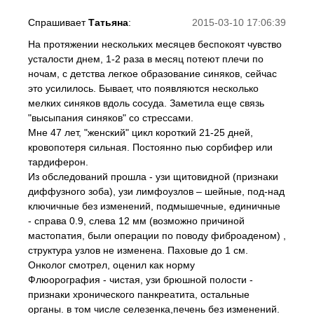
Спрашивает
Татьяна
:
2015-03-10 17:06:39
На протяжении нескольких месяцев беспокоят чувство
усталости днем, 1-2 раза в месяц потеют плечи по
ночам, с детства легкое образование синяков, сейчас
это усилилось. Бывает, что появляются несколько
мелких синяков вдоль сосуда. Заметила еще связь
"высыпания синяков" со стрессами.
Мне 47 лет, "женский" цикл короткий 21-25 дней,
кровопотеря сильная. Постоянно пью сорбифер или
тардиферон.
Из обследований прошла - узи щитовидной (признаки
диффузного зоба), узи лимфоузлов – шейные, под-над
ключичные без изменений, подмышечные, единичные
- справа 0.9, слева 12 мм (возможно причиной
мастопатия, были операции по поводу фиброаденом) ,
структура узлов не изменена. Паховые до 1 см.
Онколог смотрел, оценил как норму
Флюорография - чистая, узи брюшной полости -
признаки хронического панкреатита, остальные
органы. в том числе селезенка,печень без изменений.