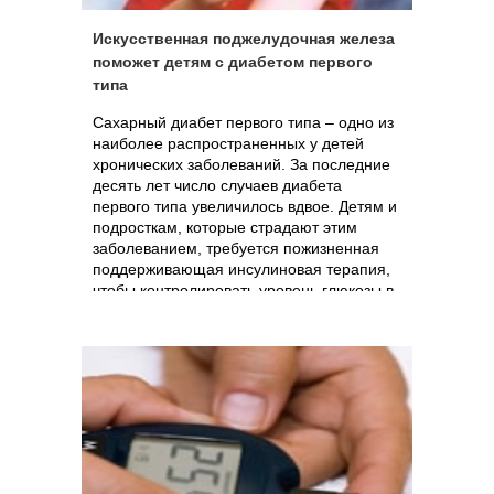
Искусственная поджелудочная железа
поможет детям с диабетом первого
типа
Сахарный диабет первого типа – одно из
наиболее распространенных у детей
хронических заболеваний. За последние
десять лет число случаев диабета
первого типа увеличилось вдвое. Детям и
подросткам, которые страдают этим
заболеванием, требуется пожизненная
поддерживающая инсулиновая терапия,
чтобы контролировать уровень глюкозы в
крови и избежать развития тяжелых
осложнений. Британские ученые выявили,
что аппараты поддержки, включающие в
себя датчик глюкозы, в полтора раза
эффективнее тех, которые впрыскивают
инсулин в кровь по расписанию.