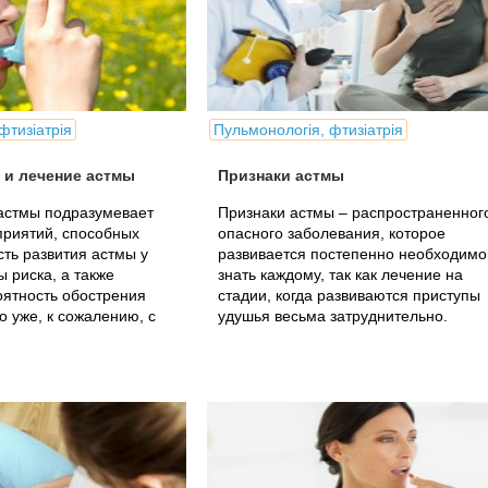
фтизіатрія
Пульмонологія, фтизіатрія
 и лечение астмы
Признаки астмы
астмы подразумевает
Признаки астмы – распространенног
приятий, способных
опасного заболевания, которое
сть развития астмы у
развивается постепенно необходимо
ы риска, а также
знать каждому, так как лечение на
оятность обострения
стадии, когда развиваются приступы
то уже, к сожалению, с
удушья весьма затруднительно.
.