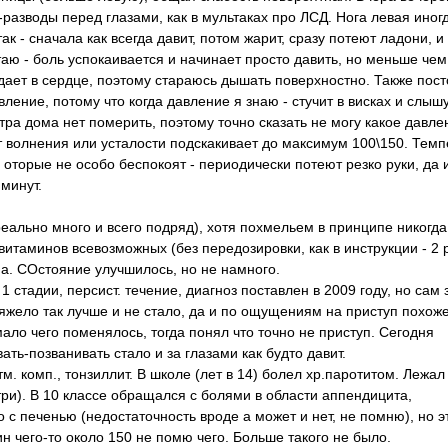
и-разводы перед глазами, как в мультаках про ЛСД. Нога левая иног
ак - сначала как всегда давит, потом жарит, сразу потеют ладони, и
таю - боль успокаивается и начинает просто давить, но меньше чем
дает в сердце, поэтому стараюсь дышать поверхностно. Также пос
авление, потому что когда давление я знаю - стучит в висках и слыш
тра дома нет померить, поэтому точно сказать не могу какое давле
т волнения или усталости подскакивает до максимум 100\150. Тем
ов оторые не особо беспокоят - периодически потеют резко руки, да
 минут.
еально много и всего подряд), хотя похмельем в принципе никогда
 витаминов всевозможных (без передозировки, как в инструкции - 2 
на. СОстояние улучшилось, но не намного.
1 стадии, персист. течение, диагноз поставлен в 2009 году, но сам 
тяжело так лучше и не стало, да и по ощущениям на приступ похож
ало чего поменялось, тогда понял что точно не приступ. Сегодня
ать-позванивать стало и за глазами как будто давит.
тм. комп., тонзиллит. В школе (лет в 14) болел хр.паротитом. Лежал
три). В 10 классе обращался с болями в области аппендицита,
 с печенью (недостаточность вроде а может и нет, не помню), но э
н чего-то около 150 не помю чего. Больше такого не было.