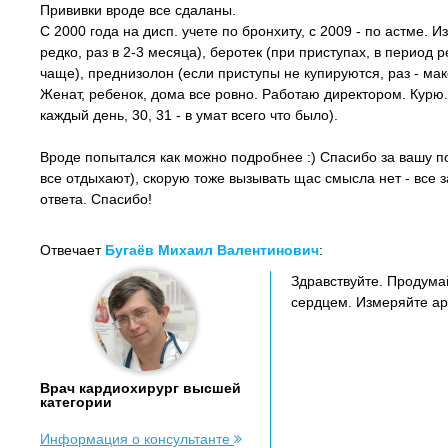
Прививки вроде все сдаланы.
С 2000 года на дисп. учете по бронхиту, с 2009 - по астме.
редко, раз в 2-3 месяца), беротек (при приступах, в период р
чаще), преднизолон (если приступы не купируются, раз - мак
Женат, ребенок, дома все ровно. Работаю директором. Курю.
каждый день, 30, 31 - в умат всего что было).
Вроде попытался как можно подробнее :) Спасибо за вашу по
все отдыхают), скорую тоже вызывать щас смысла нет - все з
ответа. Спасибо!
Отвечает
Бугаёв Михаил Валентинович
:
Здравствуйте. Продумай
сердцем. Измеряйте ар
Врач кардиохирург высшей
категории
Информация о консультанте