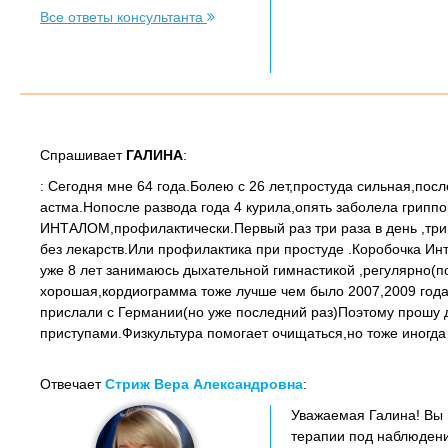
Все ответы консультанта
Спрашивает
ГАЛИНА
:
: Сегодня мне 64 года.Болею с 26 лет,простуда сильная,пос
астма.Нопосле развода года 4 курила,опять заболела грипп
ИНТАЛОМ,профилактически.Первый раз три раза в день ,три 
без лекарств.Или профилактика при простуде .Коробочка Инт
уже 8 лет занимаюсь дыхательной гимнастикой ,регулярно(п
хорошая,кордиограмма тоже лучше чем было 2007,2009 года
прислали с Германии(но уже последний раз)Поэтому прошу д
приступами.Физкультура помогает очищаться,но тоже иногд
Отвечает
Стриж Вера Александровна
:
Уважаемая Галина! Вы 
терапии под наблюдени