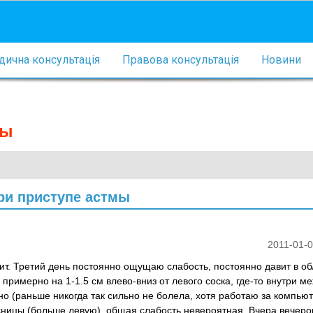
ична консультація
Правова консультація
Новини
мы
ри приступе астмы
2011-01-0
ит. Третий день постоянно ощущаю слабость, постоянно давит в об
примерно на 1-1.5 см влево-вниз от левого соска, где-то внутри м
но (раньше никогда так сильно не болела, хотя работаю за компью
ницы (больше левую), общая слабость невероятная. Вчера вечеро