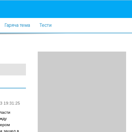
Гаряча тема
Тести
3 19:31:25
ласти
ежду
тером
м зашел в