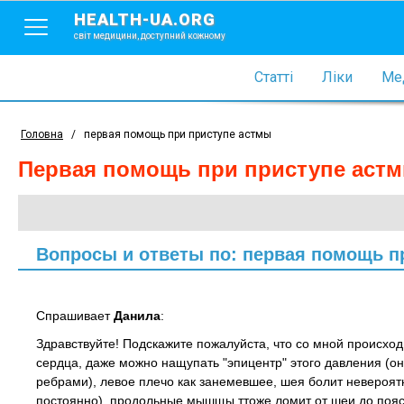
HEALTH-UA.ORG
світ медицини, доступний кожному
Статті
Ліки
Мед
Головна
/
первая помощь при приступе астмы
первая помощь при приступе аст
Вопросы и ответы по: первая помощь п
Спрашивает
Данила
:
Здравствуйте! Подскажите пожалуйста, что со мной происход
сердца, даже можно нащупать "эпицентр" этого давления (он 
ребрами), левое плечо как занемевшее, шея болит невероят
постоянно), продольные мышщы ттоже ломит от шеи до пояс