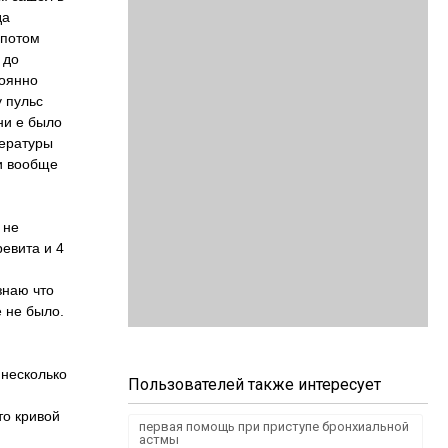
да
 потом
 до
тоянно
у пульс
ни е было
пературы
 и вообще
 не
ревита и 4
знаю что
е не было.
 несколько
Пользователей также интересует
то кривой
первая помощь при приступе бронхиальной
астмы