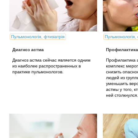
Пульмонологія, фтизіатрія
Пульмонологія, 
Диагноз астма
Профилактика
Диагноз астма сейчас является одним
Профилактика 
из наиболее распространенных в
комплекс меро
практике пульмонологов.
снизить опасно
людей из групп
уменьшить вер
астмы у того, к
ней столкнулся