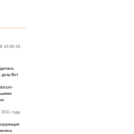
8 10:00:26
одилась
 дозу.Вот
icort-
льшими
на.
 2011 года
коррекция
чились