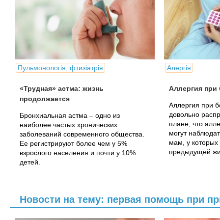
Пульмонологія, фтизіатрія
Алергія
«Трудная» астма: жизнь
Аллергия при
продолжается
Аллергия при б
довольно распр
Бронхиальная астма – одно из
плане, что алл
наиболее частых хронических
могут наблюдат
заболеваний современного общества.
мам, у которых
Ее регистрируют более чем у 5%
предыдущей жиз
взрослого населения и почти у 10%
детей.
Новости на тему: первая помощь при п