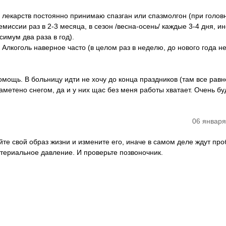
 Из лекарств постоянно принимаю спазган или спазмолгон (при голов
емиссии раз в 2-3 месяца, в сезон /весна-осень/ каждые 3-4 дня, и
симум два раза в год).
 Алкоголь наверное часто (в целом раз в неделю, до нового года 
мощь. В больницу идти не хочу до конца праздников (там все равн
аметено снегом, да и у них щас без меня работы хватает. Очень бу
06 января
те свой образ жизни и измените его, иначе в самом деле ждут пр
териальное давление. И проверьте позвоночник.