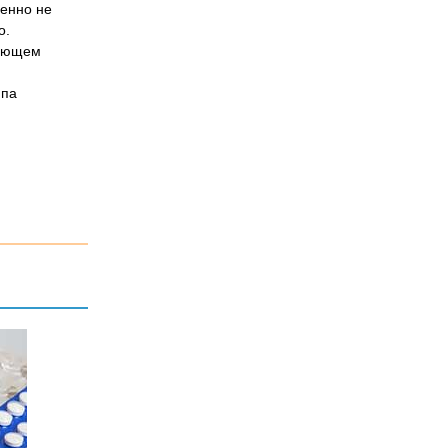
менно не
о.
кающем
ипа