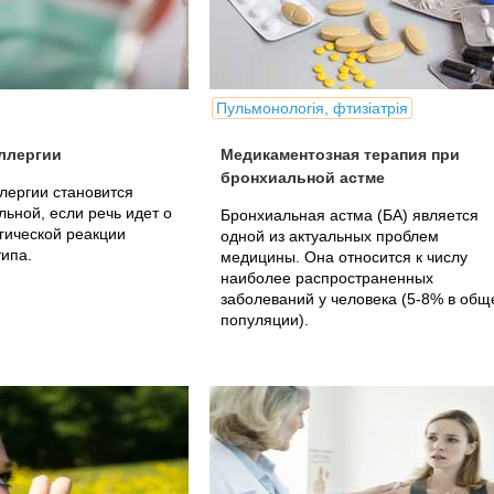
Пульмонологія, фтизіатрія
ллергии
Медикаментозная терапия при
бронхиальной астме
лергии становится
льной, если речь идет о
Бронхиальная астма (БА) является
гической реакции
одной из актуальных проблем
ипа.
медицины. Она относится к числу
наиболее распространенных
заболеваний у человека (5-8% в общ
популяции).