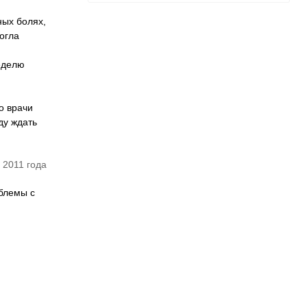
ных болях,
ногла
неделю
о врачи
ду ждать
 2011 года
облемы с