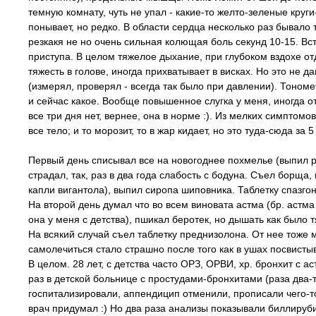
темную комнату, чуть не упал - какие-то желто-зеленые круг
понывает, но редко. В области сердца несколько раз бывало т
резкакя не но очень сильная колющая боль секунд 10-15. Вс
приступа. В целом тяжелое дыхание, при глубоком вздохе от
тяжесть в голове, иногда прихватывает в висках. Но это не д
(измерял, проверял - всегда так было при давлении). Тономе
и сейчас какое. Вообще повышенное слугка у меня, иногда о
все три дня нет, вернее, она в норме :). Из мелких симптом
все тело; и то морозит, то в жар кидает, но это туда-сюда за 5
Первый день списывал все на новогоднее похмелье (выпил р
страдал, так, раз в два года слабость с бодуна. Съел борща,
капли вигантола), выпил сиропа шиповника. Таблетку спазго
На второй день думал что во всем виновата астма (бр. астма 
она у меня с детства), пшикал беротек, но дышать как было 
На всякий случай съел таблетку преднизолона. От нее тоже м
самолечиться стало страшно после того как в ушах посвистыв
В целом. 28 лет, с детства часто ОРЗ, ОРВИ, хр. бронхит с ас
раз в детской больнице с простудами-бронхитами (раза два-
госпитализировали, аппендицип отменили, прописали чего-то
врач придумал :) Но два раза анализы показывали биллируби