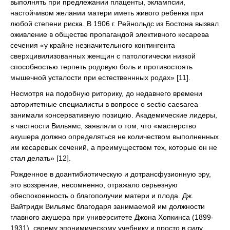
выполнять при предлежании плаценты, эклампсии,
настойчивом желании матери иметь живого ребенка при
любой степени риска. В 1906 г. Рeйнольдс из Бостона вызвал
оживление в обществе пропагандой элективного кесарева
сечения «у крайне незначительного контингента
сверхцивилизованных женщин с патологически низкой
способностью терпеть родовую боль и противостоять
мышечной усталости при естественнных родах» [11].
Несмотря на подобную риторику, до недавнего времени
авторитетные специалисты в вопросе о sectio caesarea
занимали консервативную позицию. Академические лидеры,
в частности Вильямс, заявляли о том, что «мастерство
акушера должно определяться не количеством выполненных
им кесаревых сечений, а преимуществом тех, которые он не
стал делать» [12].
Рожденное в доантибиотическую и дотрансфузионную эру,
это воззрение, несомненно, отражало серьезную
обеспокоенность о благополучии матери и плода. Дж.
Вайтридж Вильямс благодаря занимаемой им должности
главного акушера при университете Джона Хопкинса (1899-
1931), своему эпонимическому учебнику и просто в силу