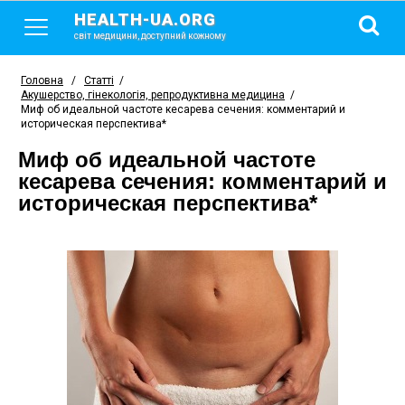
HEALTH-UA.ORG
світ медицини, доступний кожному
Головна
/
Статті
/
Акушерство, гінекологія, репродуктивна медицина
/
Миф об идеальной частоте кесарева сечения: комментарий и
историческая перспектива*
Миф об идеальной частоте
кесарева сечения: комментарий и
историческая перспектива*