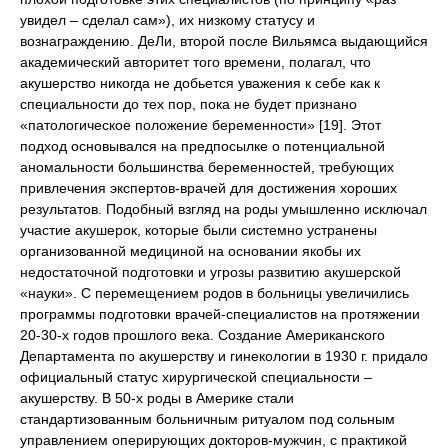
увидел – сделал сам»), их низкому статусу и
вознаграждению. ДеЛи, второй после Вильямса выдающийся
академический авторитет того времени, полагал, что
акушерство никогда не добьется уважения к себе как к
специальности до тех пор, пока не будет признано
«патологическое положение беременности» [19]. Этот
подход основывался на предпосылке о потенциальной
аномальности большинства беременностей, требующих
привлечения экспертов-врачей для достижения хороших
результатов. Подобный взгляд на роды умышленно исключал
участие акушерок, которые были системно устранены
организованной медициной на основании якобы их
недостаточной подготовки и угрозы развитию акушерской
«науки». С перемещением родов в больницы увеличились
программы подготовки врачей-специалистов на протяжении
20-30-х годов прошлого века. Создание Американского
Департамента по акушерству и гинекологии в 1930 г. придало
официальный статус хирургической специальности –
акушерству. В 50-х роды в Америке стали
стандартизованным больничным ритуалом под сольным
управлением оперирующих докторов-мужчин, с практикой