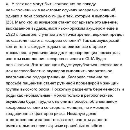
«...У всех нас могут быть сожаления по поводу
невыполненных в некоторых случаях кесаревых сечений,
однако я пока сожалею лишь о тех, которые я выполнил»
[23]. Мало кто из акушеров станет оспаривать это мнение,
высказанное выдающимся нью-йоркским акушером еще в
1920 г. Каков же, с учетом этой точки зрения, верхний предел
показателя частоты кесарева сечения? Так как акушерский
контингент с каждым годом становится все старше и
«тяжелее», с увеличением доли первородящих показатель
частоты выполнения кесарева сечения в США будет
повышаться. Эта тенденция будет усугубляться нежеланием
или неспособностью акушеров выполнить оперативное
влагалищное родоразрешение. Кесарево сечение по
просьбе пациентки станет рутинной процедурой у женщин
группы высокого риска. Поскольку расценить беременность и
роды как «нормальные» можно только в ретроспективе,
акушерам будет трудно отклонить просьбы об элективном
кесаревом сечении со стороны женщин, не имеющих
традиционных факторов риска. Немалую долю
ответственности за рост показателя частоты данного
вмешательства несет «кризис врачебных ошибок».