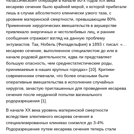
«классической» операции в начале 80-х годов ХІХ века
кесарево сечение было крайней мерой, к которой прибегали
лишь в случае абсолютного клинически узкого таза, с
уровнем материнской смертности, превышающим 80%.
Применение хирургических вмешательств в акушерстве
привлекало энергичных и честолюбивых лиц, и ранние
сообщения отражают взгляд на данную проблему
энтузиастов. Так, Нобель (Филадельфия) в 1893 г. писал: «…
кесарево сечение, выполненное специалистом до или в
начале родовой деятельности, едва ли представляет
большую опасность, чем среднестатистические роды,
принимаемые в наших крупных городах» [10]. Критики-
современники отмечали, что более опасными были
оперативные вмешательства в исполнении случайных
хирургов, зачастую приглашенных для проведения кесарева
сечения после неудачной попытки вагинального
родоразрешения [1].
В начале ХХ века уровень материнской смертности
вследствие элективного кесарева сечения в
специализированных клиниках снизился до 3-4%.
Родоразрешение путем кесарева сечения теперь стали