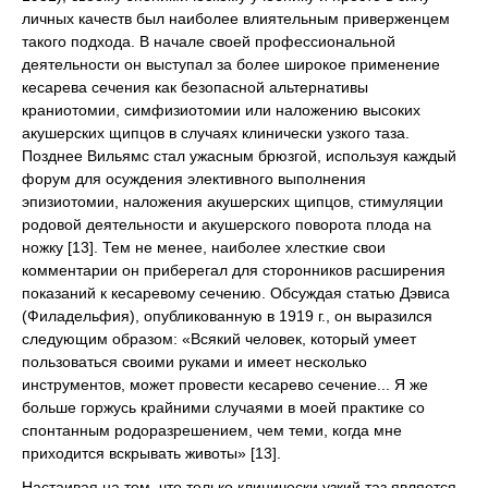
личных качеств был наиболее влиятельным приверженцем
такого подхода. В начале своей профессиональной
деятельности он выступал за более широкое применение
кесарева сечения как безопасной альтернативы
краниотомии, симфизиотомии или наложению высоких
акушерских щипцов в случаях клинически узкого таза.
Позднее Вильямс стал ужасным брюзгой, используя каждый
форум для осуждения элективного выполнения
эпизиотомии, наложения акушерских щипцов, стимуляции
родовой деятельности и акушерского поворота плода на
ножку [13]. Тем не менее, наиболее хлесткие свои
комментарии он приберегал для сторонников расширения
показаний к кесаревому сечению. Обсуждая статью Дэвиса
(Филадельфия), опубликованную в 1919 г., он выразился
следующим образом: «Всякий человек, который умеет
пользоваться своими руками и имеет несколько
инструментов, может провести кесарево сечение... Я же
больше горжусь крайними случаями в моей практике со
спонтанным родоразрешением, чем теми, когда мне
приходится вскрывать животы» [13].
Настаивая на том, что только клинически узкий таз является