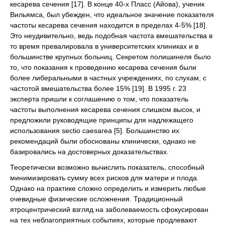
кесарева сечения [17]. В конце 40-х Пласс (Айова), ученик
Вильямса, был убежден, что идеальное значение показателя
частоты кесарева сечения находится в пределах 4-5% [18].
Это неудивительно, ведь подобная частота вмешательства в
то время превалировала в университетских клиниках и в
большинстве крупных больниц. Секретом полишинеля было
то, что показания к проведению кесарева сечения были
более либеральными в частных учреждениях, по слухам, с
частотой вмешательства более 15% [19]. В 1995 г. 23
эксперта пришли к соглашению о том, что показатель
частоты выполнения кесарева сечения слишком высок, и
предложили руководящие принципы для надлежащего
использования sectio caesarea [5]. Большинство их
рекомендаций были обоснованы клинически, однако не
базировались на достоверных доказательствах.
Теоретически возможно вычислить показатель, способный
минимизировать сумму всех рисков для матери и плода.
Однако на практике сложно определить и измерить любые
очевидные физические осложнения. Традиционный
ятроцентрический взгляд на заболеваемость сфокусирован
на тех неблагоприятных событиях, которые продлевают