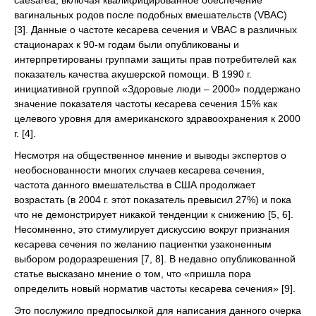
caesarea, включая квалифицированное обеспечение
вагинальных родов после подобных вмешательств (VВAC)
[3]. Данные о частоте кесарева сечения и VBAC в различных
стационарах к 90-м годам были опубликованы и
интерпретированы группами защиты прав потребителей как
показатель качества акушерской помощи. В 1990 г.
инициативной группой «Здоровые люди – 2000» поддержано
значение показателя частоты кесарева сечения 15% как
целевого уровня для американского здравоохранения к 2000
г. [4].
Несмотря на общественное мнение и выводы экспертов о
необоснованности многих случаев кесарева сечения,
частота данного вмешательства в США продолжает
возрастать (в 2004 г. этот показатель превысил 27%) и пока
что не демонстрирует никакой тенденции к снижению [5, 6].
Несомненно, это стимулирует дискуссию вокруг признания
кесарева сечения по желанию пациентки узаконенным
выбором родоразрешения [7, 8]. В недавно опубликованной
статье высказано мнение о том, что «пришла пора
определить новый норматив частоты кесарева сечения» [9].
Это послужило предпосылкой для написания данного очерка