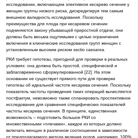
исследовании, включающем элективное кесарево сечение у
женщин группы низкого риска, дискредитируя тем самым
внешнюю валидность исследования. Поскольку
преимущества для плода при кесаревом сечении
подчиняются закону убывающей приростной отдачи, они
должны быть весьма ощутимыми с целью ограничения
включения в клинические исследования групп женщин с
установленным высоким риском sectio caesarea.
РКИ требует гипотезы, пригодной для проверки в реальных
условиях: она должна быть простой, специфической и
заблаговременно сформулированной [22]. На этом
основании не существует прямого пути для проверки
гипотезы об идеальной частоте кесарева сечения. Поскольку
показатель частоты проведения таких операций вычисляется
постфактум, невозможно также спланировать проспективное
исследование для сравнения специфических показателей
частоты кесарева сечения. В принципе, единственная
возможность – подготовить большое РКИ со
множественными «плечами», каждое из которых должно
включать женщин в различном соотношении в зависимости
от предполагаемого метода ведения родов, например, 100%