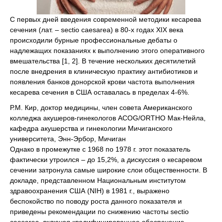
С первых дней введения современной методики кесарева
сечения (лат. – sectio caesarea) в 80-х годах ХІХ века
происходили бурные профессиональные дебаты о
надлежащих показаниях к выполнению этого оперативного
вмешательства [1, 2]. В течение нескольких десятилетий
после внедрения в клиническую практику антибиотиков и
появления банков донорской крови частота выполнения
кесарева сечения в США оставалась в пределах 4-6%.
Р.M. Кир, доктор медицины, член совета Американского
колледжа акушеров-гинекологов ACOG/ORTHO Мак-Нейла,
кафедра акушерства и гинекологии Мичиганского
университета, Энн-Эрбор, Мичиган
Однако в промежутке с 1968 по 1978 г. этот показатель
фактически утроился – до 15,2%, а дискуссия о кесаревом
сечении затронула самые широкие слои общественности. В
докладе, представленном Национальным институтом
здравоохранения США (NIH) в 1981 г., выражено
беспокойство по поводу роста данного показателя и
приведены рекомендации по снижению частоты sectio