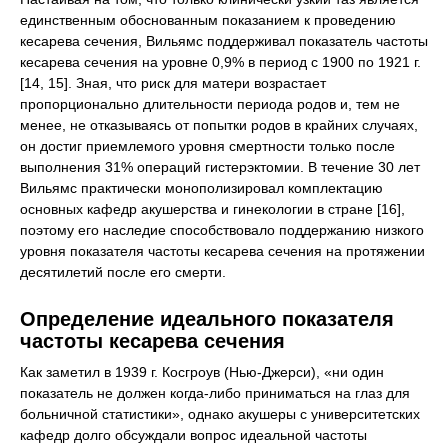
единственным обоснованным показанием к проведению
кесарева сечения, Вильямс поддерживал показатель частоты
кесарева сечения на уровне 0,9% в период с 1900 по 1921 г.
[14, 15]. Зная, что риск для матери возрастает
пропорционально длительности периода родов и, тем не
менее, не отказываясь от попытки родов в крайних случаях,
он достиг приемлемого уровня смертности только после
выполнения 31% операций гистерэктомии. В течение 30 лет
Вильямс практически монополизировал комплектацию
основных кафедр акушерства и гинекологии в стране [16],
поэтому его наследие способствовало поддержанию низкого
уровня показателя частоты кесарева сечения на протяжении
десятилетий после его смерти.
Определение идеального показателя
частоты кесарева сечения
Как заметил в 1939 г. Косгроув (Нью-Джерси), «ни один
показатель не должен когда-либо приниматься на глаз для
больничной статистики», однако акушеры с университетских
кафедр долго обсуждали вопрос идеальной частоты