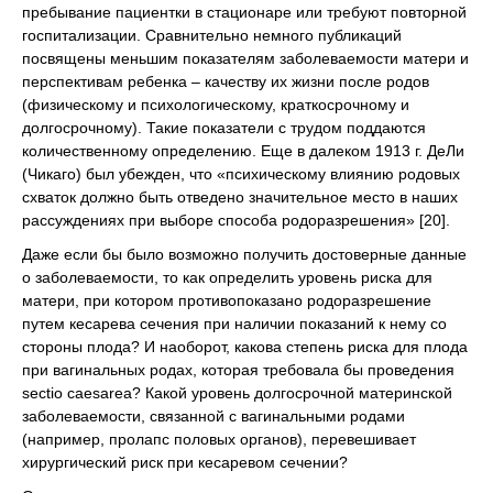
пребывание пациентки в стационаре или требуют повторной
госпитализации. Сравнительно немного публикаций
посвящены меньшим показателям заболеваемости матери и
перспективам ребенка – качеству их жизни после родов
(физическому и психологическому, краткосрочному и
долгосрочному). Такие показатели с трудом поддаются
количественному определению. Еще в далеком 1913 г. ДеЛи
(Чикаго) был убежден, что «психическому влиянию родовых
схваток должно быть отведено значительное место в наших
рассуждениях при выборе способа родоразрешения» [20].
Даже если бы было возможно получить достоверные данные
о заболеваемости, то как определить уровень риска для
матери, при котором противопоказано родоразрешение
путем кесарева сечения при наличии показаний к нему со
стороны плода? И наоборот, какова степень риска для плода
при вагинальных родах, которая требовала бы проведения
sectio caesarea? Какой уровень долгосрочной материнской
заболеваемости, связанной с вагинальными родами
(например, пролапс половых органов), перевешивает
хирургический риск при кесаревом сечении?