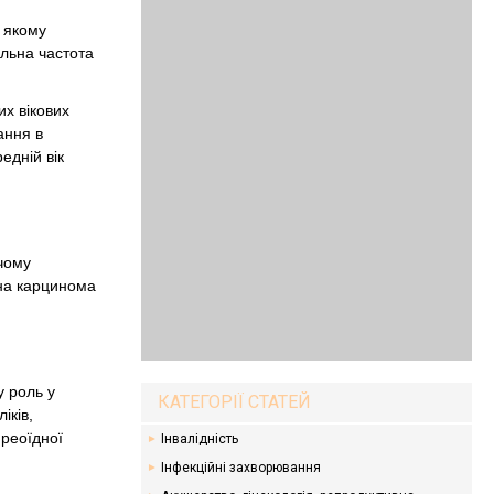
 якому
альна частота
их вікових
ання в
едній вік
ичому
дна карцинома
у роль у
КАТЕГОРІЇ СТАТЕЙ
іків,
иреоїдної
Інвалідність
Інфекційні захворювання