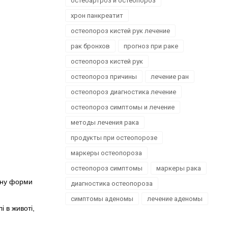
остеоартроз и остеопороз
Офтальмологія
хрон панкреатит
Проктологія
остеопороз кистей рук лечение
Пульмонологія, фтизіатрія
Стоматологія. Захворювання порожнини рота
рак бронхов
прогноз при раке
Травматологія і ортопедія
остеопороз кистей рук
Урологія і нефрологія
остеопороз причины
лечение ран
Школа здоров'я
остеопороз диагностика лечение
Щеплення
остеопороз симптомы и лечение
методы лечения рака
продукты при остеопорозе
маркеры остеопороза
остеопороз симптомы
маркеры рака
ичну форми
диагностика остеопороза
симптомы аденомы
лечение аденомы
і в животі,