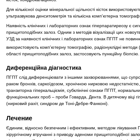
Для кількісної оцінки мінеральної щільності кісток використову
ультразвукова денситометрія та кількісна комп'ютерна томограф
Наявність клінічних і лабораторних ознак гіперпаратиреозу є с
прищитоподібних залоз. Одним з методів візуалізації цих новоут
УЗД за наявності клінічних і лабораторних ознак ПГПТ не повин
використовують комп'ютерну томографію, радіонуклідні методи 
області прищитоподібних залоз, застосовують пункційну біопсію.
Диференційна діагностика
ПГПТ слід диференціювати з іншими захворюваннями, що супро
раком бронхів, саркоїдозом, хронічною нирковою недостатністю, 
транзиторна гіперкальціємія, субклінічні ознаки ПГПТ, нормаль
функціональних проб – проби Говарда, Дента. В дитячому віці
(нирковий рахіт, синдром де Тоні-Дебре-Фанконі).
Лечение
Єдиним, відносно безпечним і ефективним, методом лікування 
хірургічному втручанні з приводу аденоми прищитоподібної зало