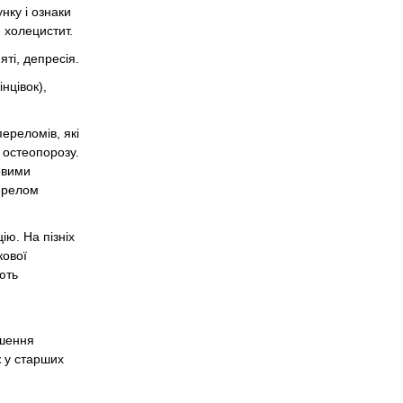
нку і ознаки
 холецистит.
ті, депресія.
нцівок),
переломів, які
о остеопорозу.
овими
перелом
ію. На пізніх
кової
ають
ушення
ж у старших