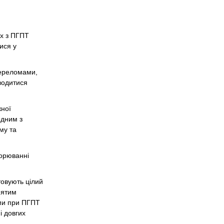
их з ПГПТ
ися у
переломами,
водитися
жної
одним з
му та
ворюванні
товують цілий
нятим
ами при ПГПТ
і довгих