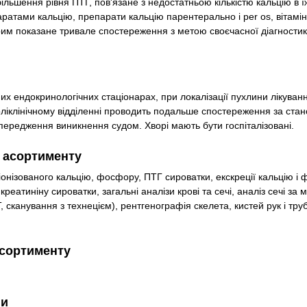
льшення рівня ПТГ, пов'язане з недостатньою кількістю кальцію в їж
ратами кальцію, препарати кальцію парентерально і per os, вітамін
орим показане тривале спостереження з метою своєчасної діагности
них ендокринологічних стаціонарах, при локалізації пухлини лікуван
поліклінічному відділенні проводить подальше спостереження за стан
опередження виникнення судом. Хворі мають бути госпіталізовані.
о асортименту
іонізованого кальцію, фосфору, ПТГ сироватки, екскреції кальцію і
креатиніну сироватки, загальні аналізи крові та сечі, аналіз сечі за
 сканування з технецієм), рентгенографія скелета, кистей рук і тру
асортименту
ги