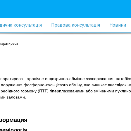
ична консультація
Правова консультація
Новини
паратиреоз
паратиреоз – хронічне ендокринно-обмінне захворювання, патобіо
 порушення фосфорно-кальцієвого обміну, яке виникає внаслідок 
иреоїдного гормону (ПТГ) гіперплазованими або зміненими пухлин
ми залозами.
формация
ідеміологія