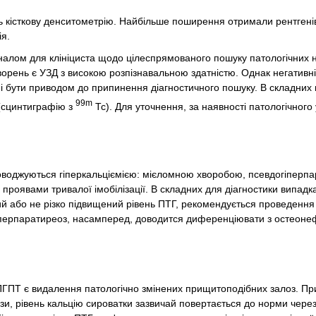
ють кісткову денситометрію. Найбільше поширення отримали рентгенів
ія.
игналом для клініциста щодо цілеспрямованого пошуку патологічних
ворень є УЗД з високою розпізнавальною здатністю. Однак негативні
ні бути приводом до припинення діагностичного пошуку. В складних
99m
(сцинтиграфію з
Тс). Для уточнення, за наявності патологічного
воджуються гіперкальціємією: мієломною хворобою, псевдогіперпа
проявами тривалої імобілізації. В складних для діагностики випадка
ний або не різко підвищений рівень ПТГ, рекомендується проведення
 гіперпаратиреоз, насамперед, доводится диференціювати з остеон
ПГПТ є видалення патологічно змінених прищитоподібних залоз. П
зи, рівень кальцію сироватки зазвичай повертається до норми через