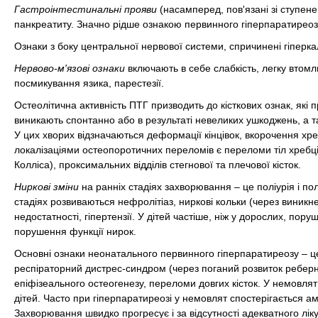
Гастроінтестинальні прояви
(насамперед, пов'язані зі ступене
панкреатиту. Значно рідше ознакою первинного гіперпаратиреозу
Ознаки з боку центральної нервової системи, спричинені гіперка
Нервово-м'язові ознаки
включають в себе слабкість, легку втомлю
посмикування язика, парестезії.
Остеолітична активність ПТГ призводить до кісткових ознак, які п
виникають спонтанно або в результаті невеликих ушкоджень, а так
У цих хворих відзначаються деформації кінцівок, вкорочення хр
локалізаціями остеопоротичних переломів є переломи тіл хребці
Колліса), проксимальних відділів стегнової та плечової кісток.
Ниркові зміни
на ранніх стадіях захворювання – це поліурія і пол
стадіях розвиваються нефролітіаз, ниркові кольки (через виникн
недостатності, гіпертензії. У дітей частіше, ніж у дорослих, пор
порушення функції нирок.
Основні ознаки неонатального первинного гіперпаратиреозу – це 
респіраторний дистрес-синдром (через поганий розвиток реберно
епіфізеального остеогенезу, переломи довгих кісток. У немовлят г
дітей. Часто при гіперпаратиреозі у немовлят спостерігається 
Захворювання швидко прогресує і за відсутності адекватного лік