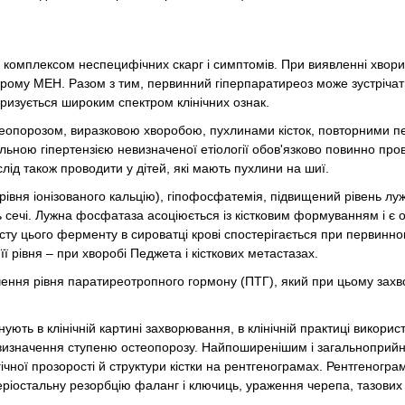
, комплексом неспецифічних скарг і симптомів. При виявленні хвор
дрому МЕН. Разом з тим, первинний гіперпаратиреоз може зустрічат
ризується широким спектром клінічних ознак.
теопорозом, виразковою хворобою, пухлинами кісток, повторними 
льною гіпертензією невизначеної етіології обов'язково повинно про
ід також проводити у дітей, які мають пухлини на шиї.
івня іонізованого кальцію), гіпофосфатемія, підвищений рівень лу
ь сечі. Лужна фосфатаза асоціюється із кістковим формуванням і є 
істу цього ферменту в сироватці крові спостерігається при первинно
ї рівня – при хворобі Педжета і кісткових метастазах.
ення рівня паратиреотропного гормону (ПТГ), який при цьому зах
ють в клінічній картині захворювання, в клінічній практиці викорис
 і визначення ступеню остеопорозу. Найпоширенішим і загальноприй
ічної прозорості й структури кістки на рентгенограмах. Рентгеногр
еріостальну резорбцію фаланг і ключиць, ураження черепа, тазових 