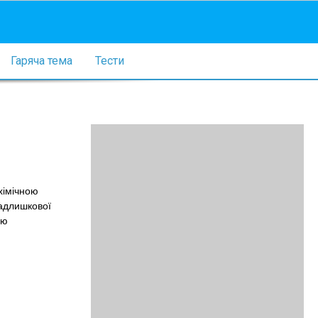
Гаряча тема
Тести
хімічною
надлишкової
ою