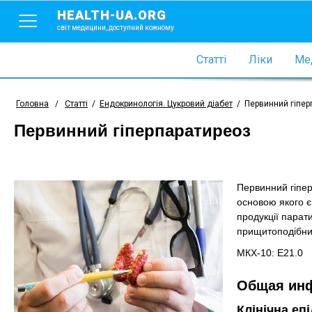
HEALTH-UA.ORG
світ медицини, доступний кожному
Статті
Ліки
Мед
Головна
/
Статті
/
Ендокринологія. Цукровий діабет
/
Первинний гіпер
Первинний гіперпаратиреоз
Первинний гіпер
основою якого є
продукції парат
прищитоподібни
МКХ-10: Е21.0
Общая ин
Клінічна еп