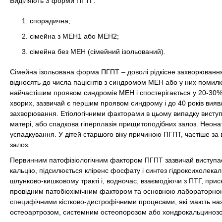
Виділяють 3 форми ПГТГ:
спорадична;
сімейна з МЕН­1 або МЕН­2;
сімейна без МЕН (сімейний ізольований).
Сімейна ізольована форма ПГПТ – доволі рідкісне захворювання,
відносять до числа пацієнтів з синдромом МЕН або у них помилк
найчастішим проявом синдромів МЕН і спостерігається у 20-30% 
хворих, зазвичай є першим проявом синдрому і до 40 років вияв
захворювання. Етіологічними факторами в цьому випадку виступ
матері, або спадкова гіперплазія прищитоподібних залоз. Неон
успадкування. У дітей старшого віку причиною ПГПТ, частіше за
залоз.
Первинним патофізіологічним фактором ПГПТ зазвичай виступає х
кальцію, підсилюється кліренс фосфату і синтез гідроксихолека
шлунково-кишковому тракті і, водночас, взаємодіючи з ПТГ, приско
провідним патобіохімічним фактором та основною лабораторно
специфічними кістково-дистрофічними процесами, які мають на
остеоартрозом, системним остеопорозом або хондрокальциноз