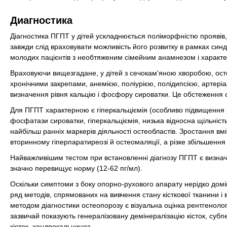
Диагностика
Діагностика ПГПТ у дітей ускладнюється поліморфністю проявів
завжди слід враховувати можливість його розвитку в рамках син
молодих пацієнтів з необтяженим сімейним анамнезом і характе
Враховуючи вищезгадане, у дітей з сечокам'яною хворобою, ос
хронічними закрепами, анемією, поліурією, полідипсією, артеріа
визначення рівня кальцію і фосфору сироватки. Це обстеження сл
Для ПГПТ характерною є гіперкальціємія (особливо підвищення р
фосфатази сироватки, гіперкальціємія, низька відносна щільніст
найбільш ранніх маркерів діяльності остеобластів. Зростання вм
вторинному гіперпаратиреозі й остеомаляції, а різке збільшення ї
Найважливішим тестом при встановленні діагнозу ПГПТ є визнач
значно перевищує норму (12-62 пг/мл).
Оскільки симптоми з боку опорно-рухового апарату нерідко доміну
ряд методів, спрямованих на вивчення стану кісткової тканини
методом діагностики остеопорозу є візуальна оцінка рентгенолог
зазвичай показують генералізовану демінералізацію кісток, субп
кісток, хондрокальциноз.