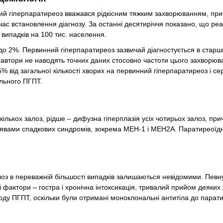
ий гіперпаратиреоз вважався рідкісним тяжким захворюванням, при
а час встановлення діагнозу. За останні десятиріччя показано, що ре
 випадків на 100 тис. населення.
 до 2%. Первинний гіперпаратиреоз зазвичай діагностується в старш
мні автори не наводять точних даних стосовно частоти цього захворюв
5% від загальної кількості хворих на первинний гіперпаратиреоз і сер
ального ПГПТ.
лькох залоз, рідше – дифузна гіперплазія усіх чотирьох залоз, пр
оявами спадкових синдромів, зокрема МЕН-1 і МЕН­2А. Паратиреої
оз в переважній більшості випадків залишаються невідомими. Певн
 фактори – гостра і хронічна інтоксикація, тривалий прийом деяких л
роду ПГПТ, оскільки були отримані моноклональні антитіла до парат