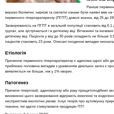
Раніше первинн
виразні біохімічні, ниркові та скелетні ознаки були наявні вже н
первинного гіперпаратиреозу (ПГПТ) доволі значна, від 25 до 28
Захворюваність на ПГПТ в загальній популяції становить від 0,1
групах, але зустрічається і в дитячому віці. Вітчизняні та інозе
дитячому віці. Пацієнти у віці до 30 років складають не більше 3,
пацієнтів становить 23 роки. Описані поодинокі випадки неонат
Етіологія
Причиною первинного гіперпаратиреозу є аденома одної або декі
приблизно половина випадків з ураженням декількох залоз є пр
виявляється не більше, ніж у 1% хворих.
Патогенез
Причини гіперплазії, аденоматозу або раку прищитоподібних зал
виникненні цього захворювання відіграють екзогенні та ендогенні
несприятливі екологічні умови. Існує теорія про аутоімунну при
тканини, які здатні стимулювати продукцію ПТГ.