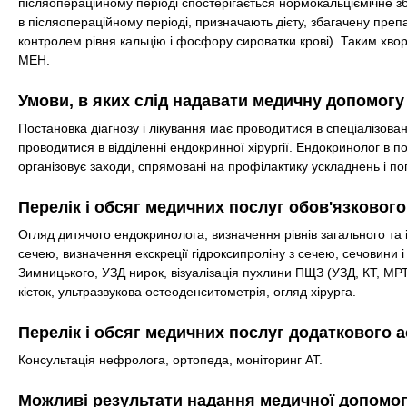
післяопераційному періоді спостерігається нормокальціємічне збі
в післяопераційному періоді, призначають дієту, збагачену препа
контролем рівня кальцію і фосфору сироватки крові). Таким хв
МЕН.
Умови, в яких слід надавати медичну допомогу
Постановка діагнозу і лікування має проводитися в спеціалізова
проводитися в відділенні ендокринної хірургії. Ендокринолог в 
організовує заходи, спрямовані на профілактику ускладнень і п
Перелік і обсяг медичних послуг обов'язковог
Огляд дитячого ендокринолога, визначення рівнів загального та 
сечею, визначення екскреції гідроксипроліну з сечею, сечовини і 
Зимницького, УЗД нирок, візуалізація пухлини ПЩЗ (УЗД, КТ, МРТ,
кісток, ультразвукова остеоденситометрія, огляд хірурга.
Перелік і обсяг медичних послуг додаткового 
Консультація нефролога, ортопеда, моніторинг АТ.
Можливі результати надання медичної допомо