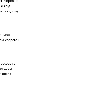
і. Через це,
 Д (під
ки синдрому
ня має
ом хворого і
 фосфору з
 методом
бчастих