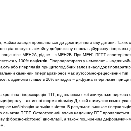
 майже завжди проявляється до десятирічного віку дитини. Таких 
ово діагностують сімейну доброякісну гіпокальційуричну гіперкальц
пацієнтів з МЕН­2А, рідше – з МЕН­2В. При МЕН­1 ПГПТ спостерігає
ляється у 100% пацієнтів. Гіперпаратиреоз у немовлят – надзвичайн
ають або гіперплазія прищитоподібних залоз внаслідок гіпопаратир
атальний сімейний гіперпаратиреоз має аутосомно-рецесивний тип
 все, є аденома і лише в 20% випадків – дифузна гіперплазія прищи
ронічна гіперсекреція ПТГ, під впливом якої знижується ниркова е
льциферолу – активної форми вітаміну Д, який стимулює всмоктуван
рює мобілізацію кальцію з кісток. В результаті виникає гіперкальціє
ю ознакою ПГПТ. Остеотропний вплив надлишку ПТГ проявляється
зву фіброзно-кістозної дис-плазії, а також поширеним деформуючи
ом.