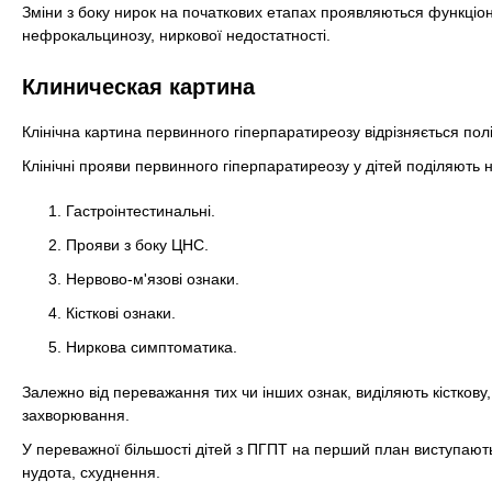
Зміни з боку нирок на початкових етапах проявляються функці
нефрокальцинозу, ниркової недостатності.
Клиническая картина
Клінічна картина первинного гіперпаратиреозу відрізняється полі
Клінічні прояви первинного гіперпаратиреозу у дітей поділяють н
Гастроінтестинальні.
Прояви з боку ЦНС.
Нервово-м'язові ознаки.
Кісткові ознаки.
Ниркова симптоматика.
Залежно від переважання тих чи інших ознак, виділяють кісткову
захворювання.
У переважної більшості дітей з ПГПТ на перший план виступають не
нудота, схуднення.