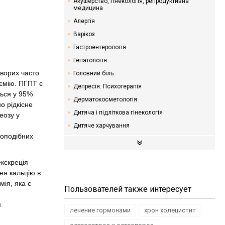
Акушерство, гінекологія, репродуктивна
медицина
Алергія
Варікоз
Гастроентерологія
Гепатологія
хворих часто
Головний біль
іємію. ПГПТ є
Депресія. Психотерапія
ться у 95%
Дерматокосметологія
о рідкісне
Дитяча і підліткова гінекологія
еозу у
Дитяче харчування
топодібних
Ендокринологія. Цукровий діабет
Кардіологія
кскреція
Мамологія
ня кальцію в
Надлишкова вага. Дієти
мія, яка є
Пользователей также интересует
Неврологія
м
Онкологія
лечение гормонами
хрон холецистит
Отоларингологія