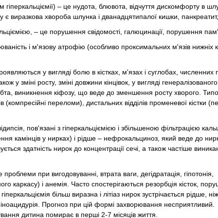
м гіперкальціємії) – це нудота, блювота, відчуття дискомфорту в шлу
 є виразкова хвороба шлунка і дванадцятипалої кишки, панкреатит,
льціємією, – це порушення свідомості, галюцинації, порушення пам'я
ваність і м'язову атрофію (особливо проксимальних м'язів нижніх кі
роявляються у вигляді болю в кістках, м'язах і суглобах, численних 
ож у зміні росту, зміні довжини кінцівок, у вигляді генералізованог
ебта, виникнення кіфозу, що веде до зменшення росту хворого. Тип
в (компресійні переломи), дистальних відділів променевої кістки (
ідипсія, пов'язані з гіперкальціємією і збільшеною фільтрацією кальц
ення камінців у нирках) і рідше – нефрокальциноз, який веде до нир
ушується здатність нирок до концентрації сечі, а також частіше виник
проблеми при вигодовуванні, втрата ваги, дегідратація, гіпотонія,
го каркасу) і анемія. Часто спостерігаються резорбція кісток, пор
іперкальціємія більш виразна і літіаз нирок зустрічається рідше, ні
аміноацидурія. Прогноз при цій формі захворювання несприятливий.
ування дитина помирає в перші 2-7 місяців життя.