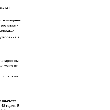
ська і
 новоутворень
 результати
 випадках
 утворення в
ратиреозом,
х, таких як
ефропатіями
ри вдалому
 48 годин. В