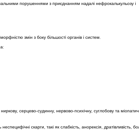
ональними порушеннями з приєднанням надалі нефрокалькульозу і
морфністю змін з боку більшості органів і систем.
а:
, ниркову, серцево-судинну, нервово-психічну, суглобову та міопат
специфічні скарги, такі як слабкість, анорексія, дратівливість, бол