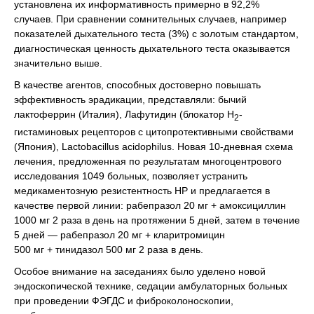
установлена их информативность примерно в 92,2%
случаев. При сравнении сомнительных случаев, например
показателей дыхательного теста (3%) с золотым стандартом,
диагностическая ценность дыхательного теста оказывается
значительно выше.
В качестве агентов, способных достоверно повышать
эффективность эрадикации, представляли: бычий
лактоферрин (Италия), Лафутидин (блокатор Н
-
2
гистаминовых рецепторов с цитопротективными свойствами
(Япония), Lactobacillus acidophilus. Новая 10-дневная схема
лечения, предложенная по результатам многоцентрового
исследования 1049 больных, позволяет устранить
медикаментозную резистентность НР и предлагается в
качестве первой линии: рабепразол 20 мг + амоксициллин
1000 мг 2 раза в день на протяжении 5 дней, затем в течение
5 дней — рабепразол 20 мг + кларитромицин
500 мг + тинидазол 500 мг 2 раза в день.
Особое внимание на заседаниях было уделено новой
эндоскопической технике, седации амбулаторных больных
при проведении ФЭГДС и фиброколоноскопии,