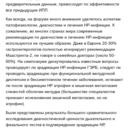
предварительным данным, превосходит по эффективности
все предыдущие ИПП.
Как всегда, на форуме много внимания уделялось аспектам
патофизиологии, диагностики и лечения НР-инфекции. К
сожалению, во многих странах мира современные
рекомендации по диагностике и лечению НР-инфекции
используются не лучшим образом. Даже в Европе 20-30%
гастроэнтерологов полностью игнорируют рекомендации
Маастрихта-2, не говоря о семейных докторах (около 50-
60%). На симпозиуме дискутировались известные вопросы:
провоцирует ли эрадикация НР-инфекции ГЭРБ, следует ли
проводить эрадикацию при функциональной желудочной
диспепсии и бессимптомном течении заболевания, исчезают
ли после эрадикации НР атрофия и кишечная метаплазия
слизистой оболочки желудка (большинство специалистов
признают исчезновение кишечной метаплазии, но не
атрофии).
Были представлены результаты большого сравнительного
исследования диагностической ценности дыхательного и
фекального тестов в подтверждении эрадикации НР,