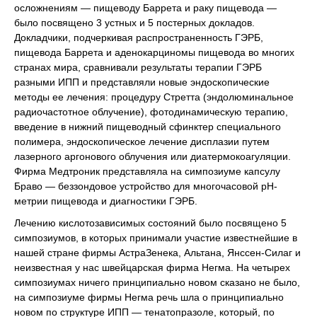
осложнениям — пищеводу Баррета и раку пищевода —
было посвящено 3 устных и 5 постерных докладов.
Докладчики, подчеркивая распространенность ГЭРБ,
пищевода Баррета и аденокарциномы пищевода во многих
странах мира, сравнивали результаты терапии ГЭРБ
разными ИПП и представляли новые эндоскопические
методы ее лечения: процедуру Стретта (эндолюминальное
радиочастотное облучение), фотодинамическую терапию,
введение в нижний пищеводный сфинктер специального
полимера, эндоскопическое лечение дисплазии путем
лазерного аргонового облучения или диатермокоагуляции.
Фирма Медтроник представляла на симпозиуме капсулу
Браво — беззондовое устройство для многочасовой рН-
метрии пищевода и диагностики ГЭРБ.
Лечению кислотозависимых состояний было посвящено 5
симпозиумов, в которых принимали участие известнейшие в
нашей стране фирмы АстраЗенека, Альтана, Янссен-Силаг и
неизвестная у нас швейцарская фирма Негма. На четырех
симпозиумах ничего принципиально новом сказано не было,
на симпозиуме фирмы Негма речь шла о принципиально
новом по структуре ИПП — тенатопразоле, который, по