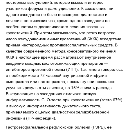
постерных выступлений, которые вызвали интерес
участников форума и даже удивление. К сожалению, ни
одного заседания не было посвящено диагностике и
лечению пептических язв, кроме одного заседания по
особенностям эндоскопического лечения язвенных
кровотечений. При этом указывалось, что резко возросло
число желудочно-кишечных кровотечений (ЖКК) вследствие
приема нестероидных противовоспалительных средств. В
качестве современного метода консервативного лечения
ЖКК в настоящее время рассматривают внутривенное
введение мощных кислотоснижающих препаратов —
ингибиторов протонной помпы (ИПП). Так, много говорилось
о необходимости 72-часовой внутривенной инфузии
омепразола или пантопразола, поскольку они позволяют
улучшить результаты лечения, на 15% снизить расходы.
Выступающие на заседаниях отмечали низкую
информативность CLO-теста при кровотечениях (всего 67%)
и высокую информативность дыхательного теста,
применяемого с целью диагностики хеликобактерной
инфекции (НР-инфекции).
Гастроэзофагеальной рефлюксной болезни (ГЭРБ), ее