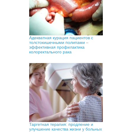
Адекватная курация пациентов с
толстокишечными полипами –
эффективная профилактика
колоректального рака
Таргетная терапия: продление и
улучшение качества жизни у больных