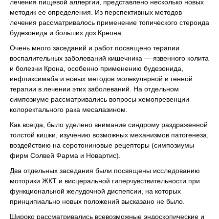
лечения пищевой аллергии, представлено несколько новых
методик ее определения. Из перспективных методов
лечения рассматривалось применение топического стероида
будезонида и больших доз Креона.
Очень много заседаний и работ посвящено терапии
воспалительных заболеваний кишечника — язвенного колита
и болезни Крона, особенно применению будезонида,
инфликсимаба и новых методов молекулярной и генной
терапии в лечении этих заболеваний. На отдельном
симпозиуме рассматривались вопросы хемопревенции
колоректального рака месалазином.
Как всегда, было уделено внимание синдрому раздраженной
толстой кишки, изучению возможных механизмов патогенеза,
воздействию на серотониновые рецепторы (симпозиумы
фирм Солвей Фарма и Новартис).
Два отдельных заседания были посвящены исследованию
моторики ЖКТ и висцеральной гиперчувствительности при
функциональной желудочной диспепсии, на которых
принципиально новых положений высказано не было.
Широко рассматривались всевозможные эндоскопические и