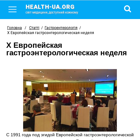
HEALTH-UA.ORG
світ медицини, доступний кожному
Головна
/
Статті
/
Гастроентерологія
/
Х Европейская гастроэнтерологическая неделя
Х Европейская
гастроэнтерологическая неделя
С 1991 года под эгидой Европейской гастроэнтерологической