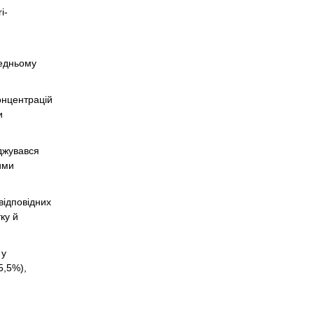
i-
редньому
онцентрацій
и
оджувався
ими
відповідних
ку й
 у
5,5%),