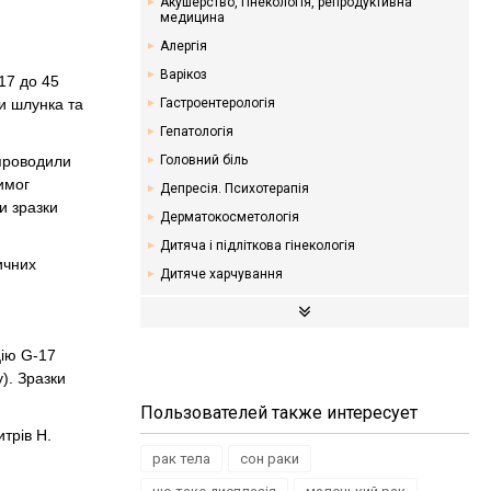
Акушерство, гінекологія, репродуктивна
медицина
Алергія
Варікоз
 17 до 45
ки шлунка та
Гастроентерологія
Гепатологія
 проводили
Головний біль
вимог
Депресія. Психотерапія
и зразки
Дерматокосметологія
Дитяча і підліткова гінекологія
ичних
Дитяче харчування
Ендокринологія. Цукровий діабет
Кардіологія
цію G-17
Мамологія
). Зразки
Надлишкова вага. Дієти
Пользователей также интересует
Неврологія
трів H.
Онкологія
рак тела
сон раки
Отоларингологія