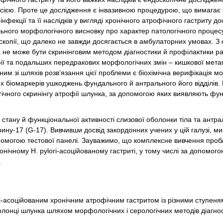
сією. Проте це дослідження є інвазивною процедурою, що вимагає
інфекції та її наслідків у вигляді хронічного атрофічного гастриту до
льного морфологічного висновку про характер патологічного процес
оскопії, що далеко не завжди досягається в амбулаторних умовах. З
не може бути скринінговим методом діагностики й профілактики ра
ії та подальших передракових морфологічних змін – кишкової метап
им зі шляхів розв’язання цієї проблеми є біохімічна верифікація м
 біомаркерів ушкоджень фундального й антрального його відділів. 
ічного скринінгу атрофії шлунка, за допомогою яких виявляють фу
стану й функціональної активності слизової оболонки тіла та антра
стрину-17 (G-17). Вивчивши досвід закордонних учених у цій галузі, м
допомогою тестової панелі. Зауважимо, що комплексне вивчення про
нічному H. pylori-асоційованому гастриті, у тому числі за допомог
.
ri-асоційованим хронічним атрофічним гастритом із різними ступеня
оболонці шлунка шляхом морфологічних і серологічних методів діагно