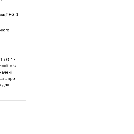
кції PG-1
жкого
1 і G-17 –
ляції між
начені
чать про
а для