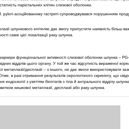
татність парієтальних клітин слизової оболонки.
. pylori-асоційованому гастриті супроводжувався порушенням проду
сплазії шлункового епітелію дає змогу припустити наявність більш ва
сті саме цієї локалізації раку шлунка.
аркери функціональної активності слизової оболонки шлунка – PG-
ідних відділів цього органу. У той же час відсутність вираженої коре
ої метаплазії/дисплазії – з іншого, не дає змоги використовувати заз
Отже, в разі отримання результатів серологічного скринінгу, що свід
 ендоскопії з узяттям біоптатів з тіла й антрального відділу шлунк
витком кишкової метаплазії, дисплазії або раку шлунка.