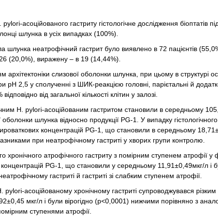
 pylori-асоційованого гастриту гістологічне дослідження біоптатів п
олонці шлунка в усіх випадках (100%).
іла шлунка неатрофічний гастрит було виявлено в 72 пацієнтів (55,0
26 (20,0%), виражену – в 19 (14,44%).
 архітектоніки слизової оболонки шлунка, при цьому в структурі о
 рH 2,5 у сполученні з ШИК-реакцією головні, парієтальні й додатко
ідповідно від загальної кількості клітин у залозі.
ічним Н. pylori-асоційованим гастритом становили в середньому 105,
 оболонки шлунка відносно продукції PG-1. У випадку гістологічног
ироваткових концентрацій PG-1, що становили в середньому 18,71±0
казниками при неатрофічному гастриті у хворих групи контролю.
ного хронічного атрофічного гастриту з помірним ступенем атрофії 
 концентрацій PG-1, що становили у середньому 11,91±0,49мкг/л і б
еатрофічному гастриті й гастриті зі слабким ступенем атрофії.
Н. pylori-асоційованому хронічному гастриті супроводжувався різки
2±0,45 мкг/л і були вірогідно (р<0,0001) нижчими порівняно з анал
 помірним ступенями атрофії.