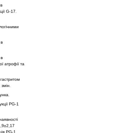
 в
ії G-17.
алогічними
 в
 в
ї атрофії та
 гастритом
 змін.
унка.
кції PG-1
наявності
6,9±2,17
ція PG-1