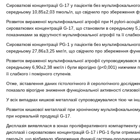
Сироваткові концентрації G-17 у пацієнтів без мультифокального
середньому 10,85±2,03 пмоль/л, що свідчило про збереження фун
Розвиток вираженої мультифокальної атрофії при H.pylori-асоц
сироваткових концентрацій G-17, що становили в середньому 5,2
показниками за відсутності мультифокальної атрофії та її слабког
Сироваткові концентрації PG-1 у пацієнтів без мультифокального
середньому 27,86±3,25 мкг/л, що свідчило про збереження функц
Розвиток вираженої мультифокальної атрофії супроводжувався 
середньому 6,90±2,38 мкг/л і були вірогідно (р<0,001) нижчими 
її слабкого і помірного ступенів.
Отже, зіставлення даних гістологічного й серологічного дослідже
показало вірогідне зниження функціональної активності слизово
У всіх випадках кишкові метаплазії супроводжувалися тією чи 
Розвиток кишкової метаплазії при хронічному мультифокальному 
при нормальній продукції G-17.
Дисплазія виявлялася в зонах проліферативного компартменту шл
дисплазії і сироваткових концентрацій G-17 і PG-1 були отримані
пмоль/л, що відбивало збереження функції гастрин-продукуючих