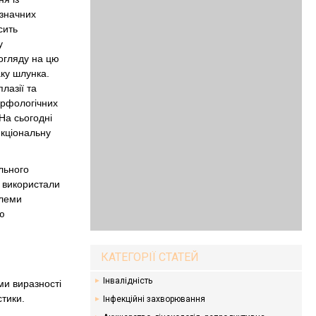
 значних
сить
у
 огляду на цю
ку шлунка.
лазії та
орфологічних
На сьогодні
нкціональну
льного
и використали
блеми
ою
КАТЕГОРІЇ СТАТЕЙ
Інвалідність
ми виразності
стики.
Інфекційні захворювання