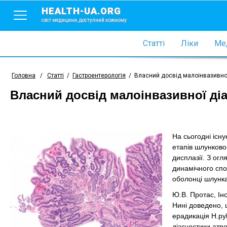
HEALTH-UA.ORG
світ медицини, доступний кожному
Статті
Ліки
Мед
Головна
/
Статті
/
Гастроентерологія
/
Власний досвід малоінвазивної
Власний досвід малоінвазивної ді
На сьогодні існ
етапів шлунково
дисплазії. З огл
динамічного спо
оболонці шлунка
Ю.В. Протас, Інс
Нині доведено, 
ерадикація H.py
діагностики атро