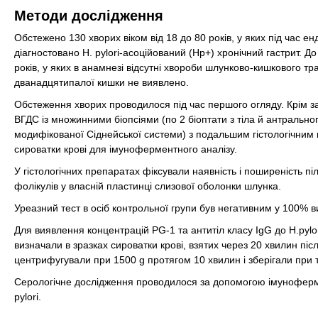
Методи дослідження
Обстежено 130 хворих віком від 18 до 80 років, у яких під час 
діагностовано H. рylori-асоційований (Нр+) хронічний гастрит. До
років, у яких в анамнезі відсутні хвороби шлунково-кишкового тр
дванадцятипалої кишки не виявлено.
Обстеження хворих проводилося під час першого огляду. Крім заг
ВГДС із множинними біопсіями (по 2 біоптати з тіла й антральног
модифікованої Сіднейської системи) з подальшим гістологічним ви
сироватки крові для імуноферментного аналізу.
У гістологічних препаратах фіксували наявність і поширеність піл
фолікулів у власній пластинці слизової оболонки шлунка.
Уреазний тест в осіб контрольної групи був негативним у 100% в
Для виявлення концентрацій PG-1 та антитіл класу IgG до H.pyl
визначали в зразках сироватки крові, взятих через 20 хвилин піс
центрифугували при 1500 g протягом 10 хвилин і зберігали при 
Серологічне дослідження проводилося за допомогою імунофермен
pylori.