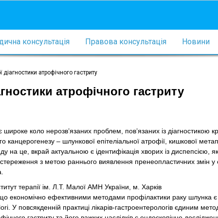
ична консультація
Правова консультація
Новини
 діагностики атрофічного гастриту
агностики атрофічного гастриту
ує широке коло нерозв’язаних проблем, пов’язаних із діагностикою к
го канцерогенезу – шлункової епітеліальної атрофії, кишкової метап
яду на це, вкрай актуальною є ідентифікація хворих із диспепсією, я
стереження з метою раннього виявлення пренеопластичних змін у 
.
титут терапії ім. Л.Т. Малої АМН України, м. Харків
що економічно ефективними методами профілактики раку шлунка є с
lori. У повсякденній практиці лікарів-гастроентерологів єдиним мет
фічного гастриту та його важких наслідків є ендоскопічне досліджен