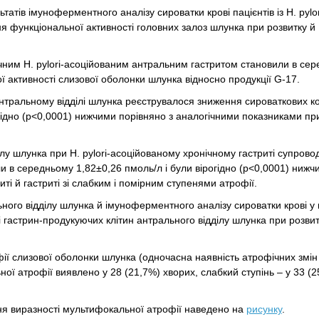
ьтатів імуноферментного аналізу сироватки крові пацієнтів із Н. pylor
я функціональної активності головних залоз шлунка при розвитку й
нічним H. pylori-асоційованим антральним гастритом становили в се
 активності слизової оболонки шлунка відносно продукції G-17.
 антральному відділі шлунка реєструвалося зниження сироваткових к
гідно (р<0,0001) нижчими порівняно з аналогічними показниками пр
ілу шлунка при H. pylori-асоційованому хронічному гастриті супров
 в середньому 1,82±0,26 пмоль/л і були вірогідно (р<0,0001) нижч
і й гастриті зі слабким і помірним ступенями атрофії.
льного відділу шлунка й імуноферментного аналізу сироватки крові у 
і гастрин-продукуючих клітин антрального відділу шлунка при розвит
ії слизової оболонки шлунка (одночасна наявність атрофічних змін
ої атрофії виявлено у 28 (21,7%) хворих, слабкий ступінь – у 33 (2
ня виразності мультифокальної атрофії наведено на
рисунку
.