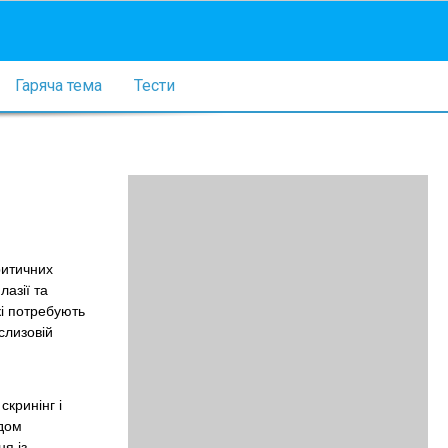
Гаряча тема
Тести
ритичних
лазії та
кі потребують
слизовій
кринінг і
одом
ня із