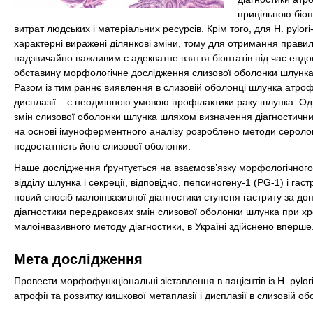
прицільною біоп
витрат людських і матеріальних ресурсів. Крім того, для H. pylori-
характерні виражені ділянкові зміни, тому для отримання прави
надзвичайно важливим є адекватне взяття біоптатів під час енд
обставину морфологічне дослідження слизової оболонки шлунка 
Разом із тим раннє виявлення в слизовій оболонці шлунка атроф
дисплазії – є неодмінною умовою профілактики раку шлунка. Одн
змін слизової оболонки шлунка шляхом визначення діагностичних
на основі імуноферментного аналізу розроблено методи серолог
недостатність його слизової оболонки.
Наше дослідження ґрунтується на взаємозв’язку морфологічного 
відділу шлунка і секреції, відповідно, пепсиногену-1 (PG-1) і га
новий спосіб малоінвазивної діагностики ступеня гастриту за 
діагностики передракових змін слизової оболонки шлунка при хро
малоінвазивного методу діагностики, в Україні здійснено вперше
Мета дослідження
Провести морфофункціональні зіставлення в пацієнтів із H. pylo
атрофії та розвитку кишкової метаплазії і дисплазії в слизовій 