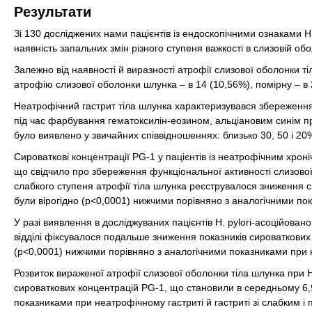
Результати
Зі 130 досліджених нами пацієнтів із ендоскопічними ознаками Н.
наявність запальних змін різного ступеня важкості в слизовій об
Залежно від наявності й виразності атрофії слизової оболонки т
атрофію слизової оболонки шлунка – в 14 (10,56%), помірну – в 
Неатрофічний гастрит тіла шлунка характеризувався збереженням
під час фарбування гематоксилін-еозином, альціановим синім при
було виявлено у звичайних співвідношеннях: близько 30, 50 і 20% в
Сироваткові концентрації PG-1 у пацієнтів із неатрофічним хрон
що свідчило про збереження функціональної активності слизової
слабкого ступеня атрофії тіла шлунка реєструвалося зниження с
були вірогідно (р<0,0001) нижчими порівняно з аналогічними по
У разі виявлення в досліджуваних пацієнтів H. pylori-асоційова
відділі фіксувалося подальше зниження показників сироваткових
(р<0,0001) нижчими порівняно з аналогічними показниками при н
Розвиток вираженої атрофії слизової оболонки тіла шлунка при 
сироваткових концентрацій PG-1, що становили в середньому 6,9
показниками при неатрофічному гастриті й гастриті зі слабким і