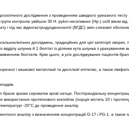
ендоскопічного дослідження з проведенням швидкого уреазного тесту
 групи контролю увійшли 30 H. pylori-негативних (Нр-) осіб віком від
акту і під час відеогастродуоденоскопії (ВГДС) змін слизової оболон
альноклінічних досліджень, традиційних для цієї категорії хворих,
о відділу шлунка й 1 біоптат із ділянки кута шлунка з урахуванням 
вченням біоптатів. Крім цього, в усіх досліджуваних пацієнтів брал
оричної і кишкової метаплазії та дисплазії епітелію, а також лімфат
ипадків.
ori брали зразки сироватки крові натще. Постпрандіальну концентра
ля використання протеїнового коктейлю (порція містить 10 г протеїну
температурі -20°С до проведення аналізу.
тного аналізу з визначенням концентрацій G-17 і PG-1, а також ти