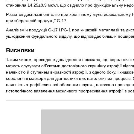
становила 14,25±8,9 мкг/л, що свідчило про функціональну недос
Розвиток дисплазії епітелію при хронічному мультифокальному H
при збереженій продукції G-17.
Аналіз змін продукції G-17 і PG-1 при кишковій метаплазії та ди
ушкодження фундального відділу, що відповідає більшій поширено
Висновки
Таким чином, проведене дослідження показало, що серологічні м
можуть слугувати об’єктами достовірного скринінгу атрофії відпов
наявністю й ступенем виразності атрофії, з одного боку, і кишков
серологічні маркери для діагностики цих патологічних процесів. 
наявність атрофії слизової оболонки шлунка, показано проведення
гістологічного виявлення можливого прогресування атрофії з роз