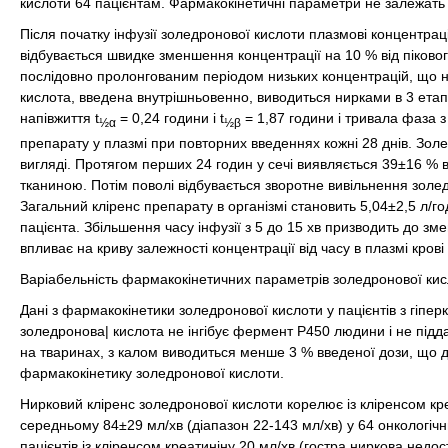
кислоти 64 пацієнтам. Фармакокінетичні параметри не залежать 
Після початку інфузії золедронової кислоти плазмові концентраці
відбувається швидке зменшення концентрації на 10 % від пікового
послідовно пролонгованим періодом низьких концентрацій, що не
кислота, введена внутрішньовенно, виводиться нирками в 3 етап
напівжиття t
= 0,24 години і t
= 1,87 години і тривала фаза з
½α
½β
препарату у плазмі при повторних введеннях кожні 28 днів. Зол
вигляді. Протягом перших 24 годин у сечі виявляється 39±16 % в
тканиною. Потім поволі відбувається зворотне вивільнення золедр
Загальний кліренс препарату в організмі становить 5,04±2,5 л/год 
пацієнта. Збільшення часу інфузії з 5 до 15 хв призводить до зм
впливає на криву залежності концентрації від часу в плазмі крові
Варіабельність фармакокінетичних параметрів золедронової кисло
Дані з фармакокінетики золедронової кислоти у пацієнтів з гіпе
золедронова| кислота не інгібує фермент Р450 людини і не під
на тваринах, з калом виводиться менше 3 % введеної дози, що д
фармакокінетику золедронової кислоти.
Нирковий кліренс золедронової кислоти корелює із кліренсом кре
середньому 84±29 мл/хв (діапазон 22-143 мл/хв) у 64 онкологічни
пацієнтів із кліренсом креатиніну 20 мл/хв (гостра ниркова недос