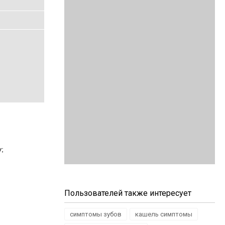
у;
Пользователей также интересует
симптомы зубов
кашель симптомы