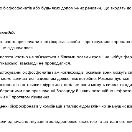
ших бісфосфонатів або будь-яких допоміжних речовин, що входять до
ємодій.
ю часто призначали інші лікарські засоби – протипухлинні препарат
 не відзначалося.
ислота істотно не зв’язується з білками плазми крові і не інгібує ф
лікарської взаємодії не проводилися.
тосуванні бісфосфонатів і аміноглікозидів, оскільки вони можуть 
ові може залишатися зниженим довше, ніж потрібно. Рекомендується
фонатів і петльових діуретиків, оскільки вони можуть виявляти ад
и обережними при призначенні Золациду й інших потенційно нефрото
ніємії протягом лікування.
нні бісфосфонатів у комбінації з талідомідом клінічно значущих вз
вали одночасне лікування золедроновою кислотою та антиангіогенн