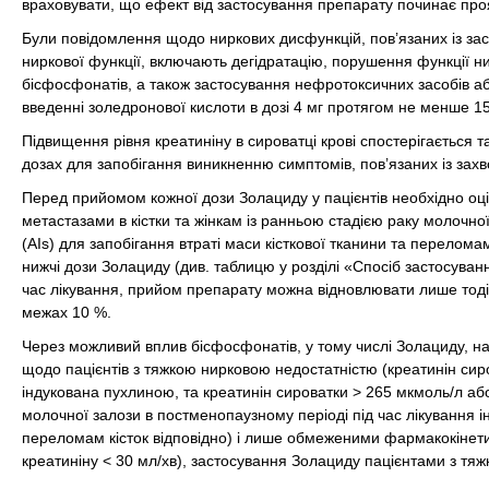
враховувати, що ефект від застосування препарату починає проя
Були повідомлення щодо ниркових дисфункцій, пов’язаних із зас
ниркової функції, включають дегідратацію, порушення функції н
бісфосфонатів, а також застосування нефротоксичних засобів аб
введенні золедронової кислоти в дозі 4 мг протягом не менше 1
Підвищення рівня креатиніну в сироватці крові спостерігається 
дозах для запобігання виникненню симптомів, пов’язаних із захв
Перед прийомом кожної дози Золациду у пацієнтів необхідно оціню
метастазами в кістки та жінкам із ранньою стадією раку молочно
(AIs) для запобігання втраті маси кісткової тканини та перело
нижчі дози Золациду (див. таблицю у розділі «Спосіб застосуванн
час лікування, прийом препарату можна відновлювати лише тоді,
межах 10 %.
Через можливий вплив бісфосфонатів, у тому числі Золациду, на ф
щодо пацієнтів з тяжкою нирковою недостатністю (креатинін сиро
індукована пухлиною, та креатинін сироватки > 265 мкмоль/л або 
молочної залози в постменопаузному періоді під час лікування ін
переломам кісток відповідно) і лише обмеженими фармакокінети
креатиніну < 30 мл/хв), застосування Золациду пацієнтами з тя