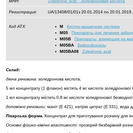
МНН:
Zoledronic acid - Золедроновая кислота
Регистрация:
UA/13408/01/01з 20.01.2014 по 20.01.2019.
Код АТХ:
M
Костно-мышечная система
M05
Препараты для лечения забол
M05B
Препараты, влияющие на ми
M05BA
Бифосфонаты
M05BA08
Zoledronic acid
Склад:
діюча речовина:
золедронова кислота;
5 мл концентрату (1 флакон) містять 4 мг кислоти золедронової 
1 мл концентрату містить 0,8 мг кислоти золедронової безводної
допоміжні речовини:
маніт (E 421), натрію цитрат (Е 331), вода дл
Лікарська форма.
Концентрат для приготування розчину для ін
Основні фізико-хімічні властивості:
прозорий безбарвний розчи