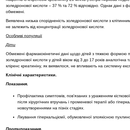
золедронової кислоти – 37 % та 72 % відповідно. Однак дані з ф
обмежені.
Виявлена низька спорідненість золедронової кислоти з клітинним
не залежить від концентрації золедронової кислоти.
Особливі популяції
Діти
Обмежені фармакокінетичні дані щодо дітей з тяжкою формою 
золедронової кислоти у дітей віком від 3 до 17 років аналогічна та
кліренс креатиніну, як виявилося, не впливають на системну екс
Клінічні характеристики.
Показання.
Профілактика симптомів, пов'язаних з ураженням кістково
після хірургічних втручань і променевої терапії або гіперк
новоутвореннями на пізніх стадіях.
Лікування гіперкальціємії, обумовленої злоякісною пухлин
Протипоказання.