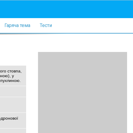
Гаряча тема
Тести
ого стовпа,
ною), у
ю пухлиною.
едронової