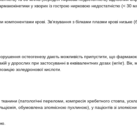
армакокінетики у хворих із гострою нирковою недостатністю (< 30 мл
и компонентами крові. Зв’язування з білками плазми крові низьке (б
порушення остеогенезу дають можливість припустити, що фармакок
кій у дорослих при застосуванні в еквівалентних дозах (мг/кг). Вік, м
позицію золедронової кислоти.
ї тканини (патологічні переломи, компресія хребетного стовпа, уск
альціємія, обумовлена злоякісною пухлиною), у пацієнтів зі злоякісн
ою.