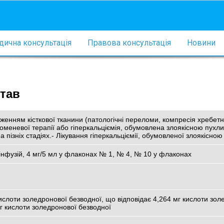
ична консультація
Правова консультація
Новини
став
аженням кісткової тканини (патологічні переломи, компресія хребетн
роменевої терапії або гіперкальціємія, обумовлена злоякісною пухли
а пізніх стадіях.- Лікування гіперкальціємії, обумовленої злоякісно
інфузій, 4 мг/5 мл у флаконах № 1, № 4, № 10 у флаконах
кислоти золедронової безводної, що відповідає 4,264 мг кислоти зол
мг кислоти золедронової безводної