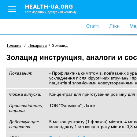
HEALTH-UA.ORG
світ медицини, доступний кожному
Статті
Ліки
Мед
Головна
/
Лекарства
/
Золацид
Золацид инструкция, аналоги и со
Показания:
- Профілактика симптомів, пов'язаних з ур
ускладнення після хірургічних втручань і п
пацієнтів зі злоякісними новоутвореннями н
Форма випуска:
Концентрат для приготування розчину для 
Производитель,
ТОВ "Фармідея", Латвія
страна:
Действующее
5 мл концентрату (1 флакон) містять 4 мг 
вещества:
моногідрату;1 мл концентрату містить 0,8 