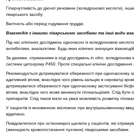
Гіперчутливість до діючої речовини (золедронової кислоти), ін
лікарського засобу.
Вагітність або період годування груддю.
Взаємодія з іншими лікарськими засобами та інші види вза
Під час клінічних досліджень одночасно із золедроновою кислото
антибіотики, анальгетики. Будь-яких клінічно значущих взаємодій
За даними, отриманими в ході досліджень
in vitro
, золедронова к
системи цитохрому Р450. Проте спеціальні клінічні дослідження 
Рекомендується дотримуватися обережності при одночасному зас
адитивний вплив, внаслідок чого рівень кальцію в сироватці кр
дотримуватися обережності при одночасному застосуванні бісфос
вплив, внаслідок чого може виникнути гіпокальціємія. Слід бут
препаратів. Слід також мати на увазі можливість розвитку гіпомаг
У пацієнтів із множинною мієломою при внутрішньовенному введе
відмічено.
Повідомлялося про остеонекроз щелепи у пацієнтів, які отриму
(зменшують кровопостачання пухлини) лікарськими засобами.