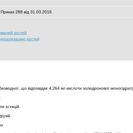
 Приказ 288 від 31.03.2016
еваний костей
нерализацию костей
безводної, що відповідає 4,264 мг кислоти золедронової моногідрат
;
я ін’єкцій.
фузій.
н.