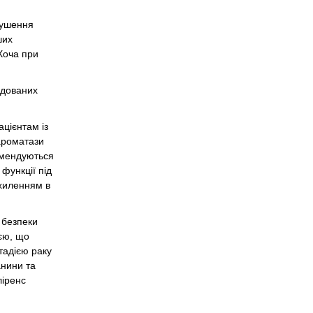
рушення
ших
Хоча при
ндованих
ацієнтам із
 ароматази
комендуються
функції під
дхиленням в
ї безпеки
ією, що
тадією раку
анини та
ліренс