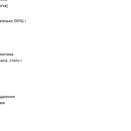
/хв)
лизько 56%) і
інетика
аса, стать і
ладнення
ими