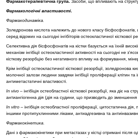
Фармакотерапевтична група.
Засоби, що впливають на структу
Фармакологічні властивості
.
Фармакодинаміка.
Золедронова кислота належить до нового класу бісфосфонатів, 
серед відомих на сьогодні інгібіторів остеокластичної кісткової ре
Селективна дія бісфосфонатів на кістки базується на їхній висо
механізм інгібіції остеокластичної активності на сьогодні не з'
кісткову резорбцію без негативного впливу на формування, мінера
Крім інгібіції остеокластичної кісткової резорбції, золедронова 
молочної залози людини завдяки інгібіції проліферації клітин та
антиметастатичні властивості.
In vivo
– інгібіція остеобластної кісткової резорбції, яка діє на с
антиангіогенна дія (дія на судини, що призводить до зменшення
In vitro
– інгібіція остеобластної проліферації, цитостатична дія,
іншими протипухлинними ліками, антиадгезивна та антиінвазивна
Фармакокінетика.
Дані з фармакокінетики при метастазах у кістці отримані після од