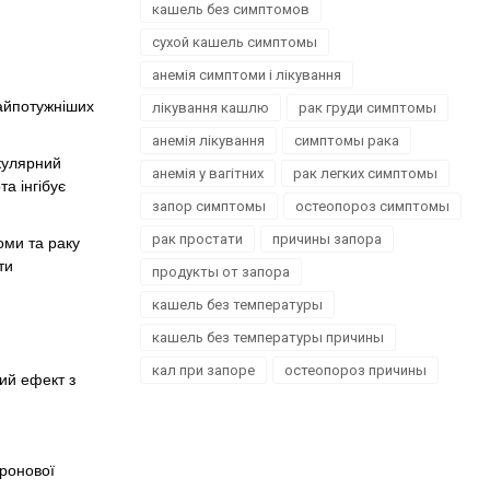
кашель без симптомов
сухой кашель симптомы
анемія симптоми і лікування
найпотужніших
лікування кашлю
рак груди симптомы
анемія лікування
симптомы рака
екулярний
анемія у вагітних
рак легких симптомы
а інгібує
запор симптомы
остеопороз симптомы
рак простати
причины запора
оми та раку
ти
продукты от запора
кашель без температуры
,
кашель без температуры причины
кал при запоре
остеопороз причины
ний ефект з
дронової