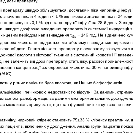
від дози препарату.
ї препарату швидко збільшуються, досягаючи піка наприкінці інфузії
 значення після 4 годин і < 1 % від пікового значення після 24 годи
 перевищують 0,1 % від піка до другої інфузії на 28-й день. Золед
и: швидке двофазне виведення препарату із системної циркуляції з
 кінцевим періодом напіввиведення t
= 146 год. Не відзначено кум
½γ
едронова кислота не піддається метаболізму і виводиться нирками 
веденої дози. Решта кількості препарату в основному зв'язується з 
онової кислоти з кісткової тканини в системний кровотік і її вивед
і не залежить від дози препарату, статі, віку, расової приналежності
еншення концентрації золедронової кислоти на 30 % наприкінці інфуз
 (AUC).
ти у різних пацієнтів була високою, як і інших бісфосфонатів.
ркальціємією і печінковою недостатністю відсутні. За даними, отрим
дається біотрансформації; за даними експериментальних досліджен
ає можливість припускати, що стан функції печінки суттєво не впли
атиніну, нирковий кліренс становить 75±33 % кліренсу креатиніну, 
х пацієнтів, включених у дослідження. Аналіз групи пацієнтів показ
татність) та 50 мл/хв (середня ниркова недостатність) відносний клі