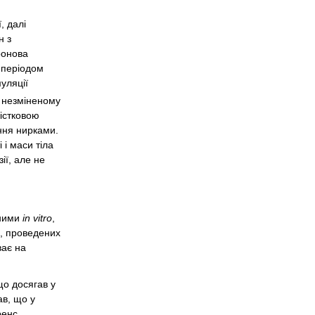
, далі
н з
ронова
 періодом
уляції
в незміненому
кістковою
ення нирками.
 і маси тіла
ії, але не
аними
in vitro
,
ь, проведених
ває на
що досягав у
ав, що у
ренс