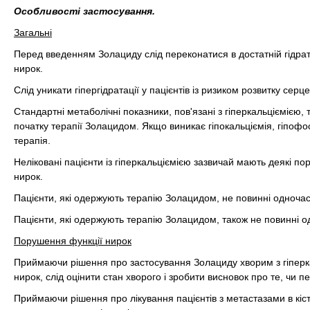
Особливості застосування.
Загальні
Перед введенням Золациду слід переконатися в достатній гідрата
нирок.
Слід уникати гіпергідратації у пацієнтів із ризиком розвитку серц
Стандартні метаболічні показники, пов'язані з гіперкальціємією, 
початку терапії Золацидом. Якщо виникає гіпокальціємія, гіпоф
терапія.
Неліковані пацієнти із гіперкальціємією зазвичай мають деякі п
нирок.
Пацієнти, які одержують терапію Золацидом, не повинні одночас
Пацієнти, які одержують терапію Золацидом, також не повинні о
Порушення функції нирок
Приймаючи рішення про застосування Золациду хворим з гіперк
нирок, слід оцінити стан хворого і зробити висновок про те, чи
Приймаючи рішення про лікування пацієнтів з метастазами в кіс