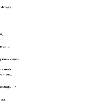
 складу
и,
ерменти
спричинювати
итивний
ксичних
аємодій не
ими