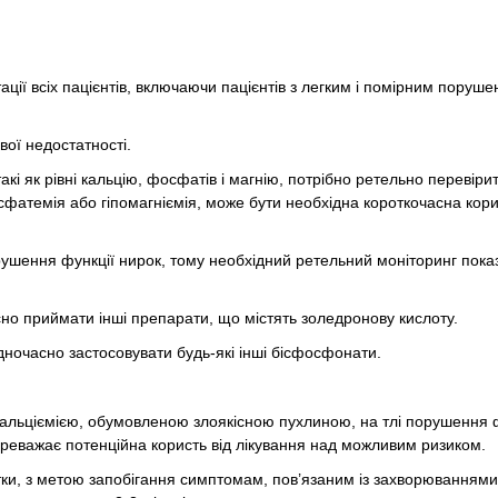
ції всіх пацієнтів, включаючи пацієнтів з легким і помірним поруше
евої недостатності.
такі як рівні кальцію, фосфатів і магнію, потрібно ретельно перевіри
осфатемія або гіпомагніємія, може бути необхідна короткочасна кор
орушення функції нирок, тому необхідний ретельний моніторинг показ
но приймати інші препарати, що містять золедронову кислоту.
дночасно застосовувати будь-які інші бісфосфонати.
альціємією, обумовленою злоякісною пухлиною, на тлі порушення ф
 переважає потенційна користь від лікування над можливим ризиком.
тки, з метою запобігання симптомам, пов’язаним із захворюваннями 