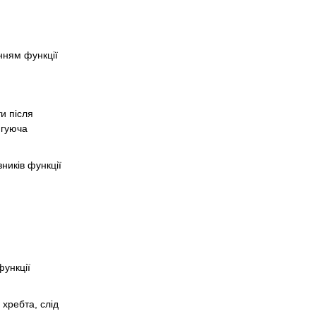
нням функції
ти після
игуюча
ників функції
ункції
хребта, слід