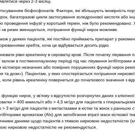
влятися через 2-3 місяці.
тосуванням бісфосфонатів. Фактори, які збільшують імовірність по
ирок, багаторазові цикли застосування золедронової кислоти або ін
о проведення інфузії у коротший термін, ніж було рекомендовано. 
5 хв ризик зменшується, погіршення функції нирок можливе.
також у деяких пацієнтів, які постійно приймають препарат у рекоме
орюваннями хребта, хоча це відбувається досить рідко.
вати рівні креатиніну в сироватці крові. Після початку лікування п
ї залози в постменопаузному періоді під час лікування інгібіторами
мам кістокпри незначних або помірних порушеннях функції нирок ре
я та дози»). Пацієнтам, у яких спостерігається погіршення ниркової 
 коли рівень креатиніну повернеться до початкового значення з ві
ункцію нирок, у зв’язку з відсутністю розгорнутих даних з клінічно
ватки > 400 мкмоль/л або > 4,5 мг/дл для пацієнтів з гіперкальцієм
> 3 мг/дл для пацієнтів з метастазами в кістки та жінок з ранньою с
гібіторами ароматази (AIs) для запобігання втраті маси кісткової тк
чними даними щодо пацієнтів з тяжкою нирковою недостатністю (к
жкою нирковою недостатністю не рекомендується.