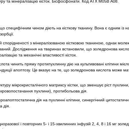
ру та мінералізацію кісток. Бісфосфонати. Код АТХ М05В А08.
що специфічним чином діють на кісткову тканину. Вона є одним із 
зорбції.
кій спорідненості з мінералізованою кістковою тканиною, однак мол
ясований. Дослідження на тваринах встановили, що золедронова кислот
лізацію та механічні властивості кісток.
кислота чинить пряму протипухлинну дію на культивовані клітини мієл
 індукції апоптозу. Це вказує на те, що золедронова кислота може ма
труктуру мікрокристалічного матриксу кістки, що зменшує ріст пухлини
 кровопостачання пухлини), протибольова дія.
 проапоптостатична дія на пухлинні клітини, синергічний цитостатич
 дія.
норазової і повторних 5- і 15-хвилинних інфузій 2, 4, 8 і 16 мг золе