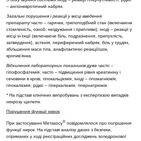
– ангіоневротичний набряк.
Загальні порушення і реакції у місці введення
препарату:
часто – гарячка, грипоподібний стан (включаючи
стомленість, озноб, нездужання і припливи); іноді – реакції у
місці ін’єкції (включаючи біль, подразнення, припухлість,
затвердіння), астенія, периферичний набряк, біль у грудях,
збільшення маси тіла, анафілактичні реакції/шок,
кропив’янка.
Відхилення лабораторних показників:
дуже часто –
гіпофосфатемія; часто – підвищення рівня креатиніну і
сечовини в крові, гіпокальціємія; іноді – гіпомагніємія,
гіпокаліємія; рідко – гіперкаліємія, гіпернатріємія.
* На підставі клінічних випробувань з експертизою випадків
некрозу щелепи.
Порушення функції нирок
®
При застосуванні Метакосу
повідомлялося про погіршення
функції нирок. На підставі аналізу даних з безпеки,
отриманих у ході реєстраційних досліджень золедронової