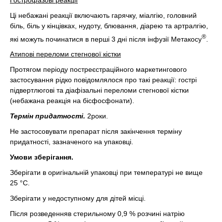
Ці небажані реакції включають гарячку, міалгію, головний
біль, біль у кінцівках, нудоту, блювання, діарею та артралгію,
®
які можуть починатися в перші 3 дні після інфузії Метакосу
.
Атипові переломи стегнової кістки
Протягом періоду постреєстраційного маркетингового
застосування рідко повідомлялося про такі реакції: гострі
підвертлюгові та діафізальні переломи стегнової кістки
(небажана реакція на бісфосфонати).
Термін придатності.
2роки.
Не застосовувати препарат після закінчення терміну
придатності, зазначеного на упаковці.
Умови зберігання.
Зберігати в оригінальній упаковці при температурі не вище
25 °С.
Зберігати у недоступному для дітей місці.
Після розведенняв стерильному 0,9 % розчині натрію