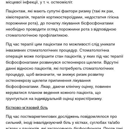
місцевої інфекції, у т. ч. остеомієліт.
Пацієнтам, які мають супутні фактори ризику (такі як рак,
хіміотерапія, терапія кортикостероїдами, недостатня гігієна
порожнини рота), до початку лікування бісфосфонатами
необхідно проводити огляд порожнини рота з відповідною
стоматологічною профілактикою.
Під час терапії цим пацієнтам по можливості слід уникати
інвазивних стоматологічних процедур. Стоматологічна
операція може погіршити стан пацієнтів, у яких під час терапії
бісфосфонатами розвинувся остеонекроз щелепи. Відсутні
данні відносно пацієнтів, які потребують стоматологічних
процедур, щоб визначити, чи знижує ризик розвитку
остеонекрозу щелепи припинення лікування
бісфосфонатами. Лікар, даючи клінічну оцінку, повинен
керуватися планом ведення кожного пацієнта, що
грунтується на індивідуальній оцінці користі/ризику.
Кістково-м’язовий біль
Під час постмаркетингових досліджень повідомлялося про
сильний, іноді інвалідизуючий біль у кістках, суглобах та/або
м’язах у пацієнтів, які застосовують бісфосфонати. Проте такі