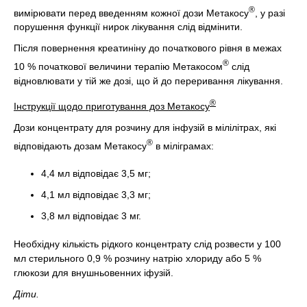
®
вимірювати перед введенням кожної дози Метакосу
, у разі
порушення функції нирок лікування слід відмінити.
Після повернення креатиніну до початкового рівня в межах
®
10 % початкової величини терапію Метакосом
слід
відновлювати у тій же дозі, що й до переривання лікування.
®
Інструкції щодо приготування доз Метакосу
Дози концентрату для розчину для інфузій в мілілітрах, які
®
відповідають дозам Метакосу
в міліграмах:
4,4 мл відповідає 3,5 мг;
4,1 мл відповідає 3,3 мг;
3,8 мл відповідає 3 мг.
Необхідну кількість рідкого концентрату слід розвести у 100
мл стерильного 0,9 % розчину натрію хлориду або 5 %
глюкози для внушньовенних іфузій.
Діти.