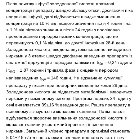
Після початку інфузії золедронової кислоти плазмові
концентрації препарату швидко збільшуються, досягаючи піка
наприкінці інфузії, далі відбувається швидке зменшення
концентрації на 10 % від пікового значення після 4 годин і на
< 1 % від пікового значення після 24 годин з послідовно
пролонгованим періодом низьких концентрацій, що не
перевищують 0,1 % від піка, до другої інфузії на 28-й день.
Золедронова кислота, введена внутрішньовенно, виводиться
нирками у 3 етапи: швидке двофазне виведення препарату із
системної циркуляції з періодом напівжиття t
= 0,24 години
½α
і t
= 1,87 години і тривала фаза з кінцевим періодом
½β
напіввиведення t
= 146 годин. Не відзначено кумуляції
½γ
препарату у плазмі при повторних введеннях кожні 28 днів.
Золедронова кислота не піддається метаболізму і виводиться
нирками у незміненому вигляді. Протягом перших 24 годин у
сечі виявляється 39±16 % введеної дози. Решта препарату в
основному зв’язується з кістковою тканиною. Потім поволі
відбувається зворотне вивільнення золедронової кислоти з
кісткової тканини у системний кровотік і її виведення
нирками. Загальний кліренс препарату в організмі становить
5,04±2,5 л/год і не залежить від дози препарату, статі, віку,