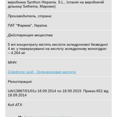
виробника Synthon Hispania, S.L., Іспанiя на виробничій
дільниці Sothema, Марокко)
Производитель, страна:
ПАТ "Фармак", Україна
Действующее вещества:
5 мл концентрату містять кислоти золедронової безводної
4 мг, у перерахуванні на кислоту золедронову моногідрат
– 4,264 мг
МНН:
Zoledronic acid - Золедроновая кислота
Регистрация:
UA/13887/01/01з 18.09.2014 по 18.09.2019. Приказ 652 від
18.09.2014
Код АТХ: