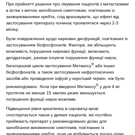
При прийнятті рішення про лікування пацієнтів з метастазами
в кістки з метою запобігання симптомам, пов’язаним із
захворюваннями хребта, слід враховувати, що ефект від
застосування препарату починає проявлятися через 2-3
місяці.
Були повідомлення щодо ниркових дисфункцій, пов’язаних із
застосуванням бісфосфонатів. Фактори, які збільшують
можливість порушення ниркової функції, включають
дегідратацію, раніше існуюче порушення функції нирок,
®
багаторазові цикли застосування Метакосу
або інших
бісфосфонатів, а також застосування нефротоксичних
засобів або проведення інфузії у коротший термін, ніж було
®
рекомендовано. Хоча при введенні Метакосу
у дозі 4 мг
протягом не менше 15 хвилин ризик зменшується,
погіршення функції нирок можливе.
Підвищення рівня креатиніну в сироватці крові
спостерігається також у деяких пацієнтів, які постійно
приймають препарат у рекомендованих дозах для
запобігання виникненню симптомів, пов’язаних із
захворюваннями хребта, хоча це відбувається досить рідко.