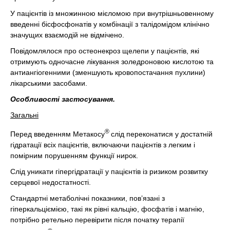
У пацієнтів із множинною мієломою при внутрішньовенному
введенні бісфосфонатів у комбінації з талідомідом клінічно
значущих взаємодій не відмічено.
Повідомлялося про остеонекроз щелепи у пацієнтів, які
отримують одночасне лікування золедроновою кислотою та
антиангіогенними (зменшують кровопостачання пухлини)
лікарськими засобами.
Особливості застосування.
Загальні
®
Перед введенням Метакосу
слід переконатися у достатній
гідратації всіх пацієнтів, включаючи пацієнтів з легким і
помірним порушенням функції нирок.
Слід уникати гіпергідратації у пацієнтів із ризиком розвитку
серцевої недостатності.
Стандартні метаболічні показники, пов’язані з
гіперкальціємією, такі як рівні кальцію, фосфатів і магнію,
потрібно ретельно перевірити після початку терапії