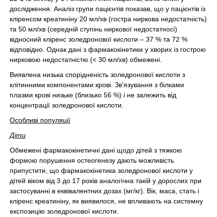
дослідження. Аналіз групи пацієнтів показав, що у пацієнтів із
кліренсом креатиніну 20 мл/хв (гостра ниркова недостатність)
та 50 мл/хв (середній ступінь ниркової недостатносі)
відносний кліренс золедронової кислоти – 37 % та 72 %
відповідно. Однак дані з фармакокінетики у хворих із гострою
нирковою недостатністю (< 30 мл/хв) обмежені.
Виявлена низька спорідненість золедронової кислоти з
клітинними компонентами крові. Зв’язування з білками
плазми крові низьке (близько 56 %) і не залежить від
концентрації золедронової кислоти.
Особливі популяції
Діти
Обмежені фармакокінетичні дані щодо дітей з тяжкою
формою порушення остеогенезу дають можливість
припустити, що фармакокінетика золедронової кислоти у
дітей віком від 3 до 17 років аналогічна такій у дорослих при
застосуванні в еквівалентних дозах (мг/кг). Вік, маса, стать і
кліренс креатиніну, як виявилося, не впливають на системну
експозицію золедронової кислоти.