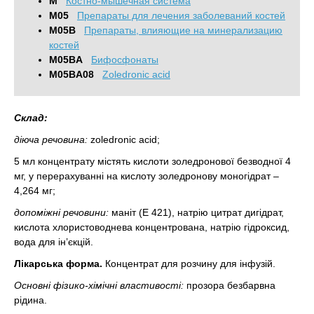
M
Костно-мышечная система
M05
Препараты для лечения заболеваний костей
M05B
Препараты, влияющие на минерализацию
костей
M05BA
Бифосфонаты
M05BA08
Zoledronic acid
Склад:
діюча речовина:
zoledronic acid;
5 мл концентрату містять кислоти золедронової безводної 4
мг, у перерахуванні на кислоту золедронову моногідрат –
4,264 мг;
допоміжні речовини:
маніт (E 421), натрію цитрат дигідрат,
кислота хлористоводнева концентрована, натрію гідроксид,
вода для ін’єкцій.
Лікарська форма.
Концентрат для розчину для інфузій.
Основні фізико-хімічні властивості:
прозора безбарвна
рідина.