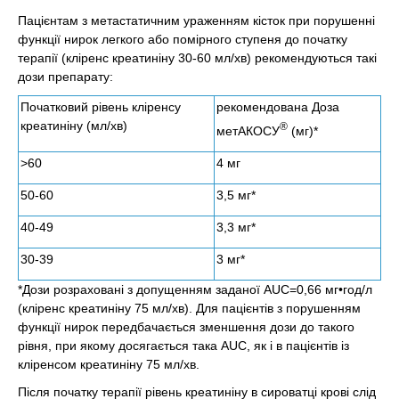
Пацієнтам з метастатичним ураженням кісток при порушенні
функції нирок легкого або помірного ступеня до початку
терапії (кліренс креатиніну 30-60 мл/хв) рекомендуються такі
дози препарату:
Початковий рівень кліренсу
рекомендована Доза
креатиніну (мл/хв)
®
метАКОСУ
(мг)*
>60
4 мг
50-60
3,5 мг*
40-49
3,3 мг*
30-39
3 мг*
*Дози розраховані з допущенням заданої AUC=0,66 мг•год/л
(кліренс креатиніну 75 мл/хв). Для пацієнтів з порушенням
функції нирок передбачається зменшення дози до такого
рівня, при якому досягається така AUC, як і в пацієнтів із
кліренсом креатиніну 75 мл/хв.
Після початку терапії рівень креатиніну в сироватці крові слід