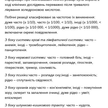
ході клінічних досліджень переважно після тривалого
лікування золедроновою кислотою.
Побічні реакції класифіковані за частотою їх виникнення:
дуже часто (≥ 1/10), часто (≥ 1/100, < 1/10), іноді (≥ 1/1000, <
1/100), рідко (≥ 1/10 000, < 1/1000), дуже рідко (< 1/10 000),
включаючи окремі повідомлення.
З боку системи крові та лімфатичної системи:
часто –
анемія; іноді – тромбоцитопенія, лейкопенія; рідко –
панцитопенія.
З боку нервової системи:
часто – головний біль; іноді –
парестезії, запаморочення, смакові розлади, гіпостезія,
гіперестезія, тремор, сонливість.
З боку психіки:
часто – розлади сну;іноді – занепокоєність;
рідко – сплутаність свідомості.
З боку органів зору:
часто – кон’юнктивіти; іноді – помутніння
зору, склерит та запалення очниці; дуже рідко – увеїт,
епісклерит.
З боку шлунково-кишкового тракту:
часто – нудота,