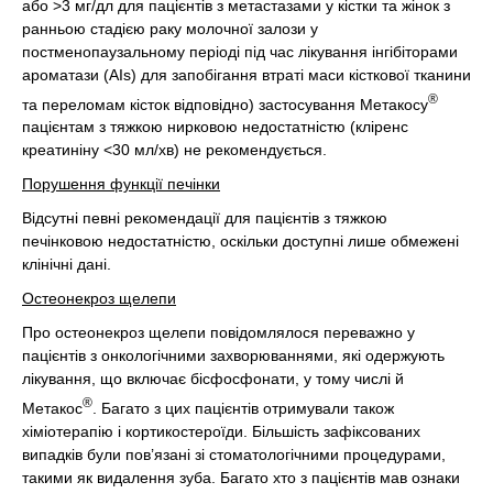
або >3 мг/дл для пацієнтів з метастазами у кістки та жінок з
ранньою стадією раку молочної залози у
постменопаузальному періоді під час лікування інгібіторами
ароматази (AIs) для запобігання втраті маси кісткової тканини
®
та переломам кісток відповідно) застосування Метакосу
пацієнтам з тяжкою нирковою недостатністю (кліренс
креатиніну <30 мл/хв) не рекомендується.
Порушення функції печінки
Відсутні певні рекомендації для пацієнтів з тяжкою
печінковою недостатністю, оскільки доступні лише обмежені
клінічні дані.
Остеонекроз щелепи
Про остеонекроз щелепи повідомлялося переважно у
пацієнтів з онкологічними захворюваннями, які одержують
лікування, що включає бісфосфонати, у тому числі й
®
Метакос
. Багато з цих пацієнтів отримували також
хіміотерапію і кортикостероїди. Більшість зафіксованих
випадків були пов’язані зі стоматологічними процедурами,
такими як видалення зуба. Багато хто з пацієнтів мав ознаки