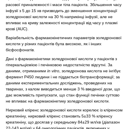
расової приналежності і маси тіла пацієнта. Збільшення часу
інфузії з 5 до 15 хв призводить до зменшення концентрації
золедронової кислоти на 30 % наприкінці інфузії, але не
впливає на криву залежності концентрації від часу у плазмі
крові (AUC).
Варіабельність фармакокінетичних параметрів золедронової
кислоти у різних пацієнтів була високою, як і інших
бісфосфонатів.
Дані з фармакокінетики золедронової кислоти у пацієнтів з
гіперкальціємією і печінковою недостатністю відсутні. За
даними, отриманими
in vitro
, золедронова кислота не інгібує
фермент Р450 людини і не піддається біотрансформації; за
даними експериментальних досліджень, проведених на
тваринах, з калом виводиться менше 3 % введеної дози, що
дає можливість припускати, що стан функції печінки суттєво
не впливає на фармакокінетику золедронової кислоти.
Нирковий кліренс золедронової кислоти корелює із кліренсом
креатиніну, нирковий кліренс становить 5±33 % кліренсу
креатиніну, що досягав у середньому 84±29 мл/хв (діапазон
22-143 мл/хв) у 64 онкологічних пацієнтів, включених у