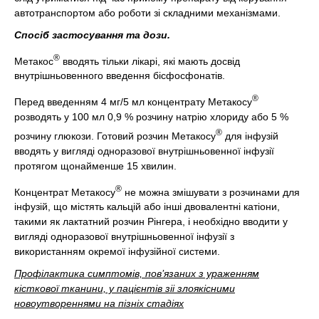
автотранспортом або роботи зі складними механізмами.
Спосіб застосування та дози.
®
Метакос
вводять тільки лікарі, які мають досвід
внутрішньовенного введення бісфосфонатів.
®
Перед введенням 4 мг/5 мл концентрату Метакосу
розводять у 100 мл 0,9 % розчину натрію хлориду або 5 %
®
розчину глюкози. Готовий розчин Метакосу
для інфузій
вводять у вигляді одноразової внутрішньовенної інфузії
протягом щонайменше 15 хвилин.
®
Концентрат Метакосу
не можна змішувати з розчинами для
інфузій, що містять кальцій або інші двовалентні катіони,
такими як лактатний розчин Рінгера, і необхідно вводити у
вигляді одноразової внутрішньовенної інфузії з
використанням окремої інфузійної системи.
Профілактика симптомів, пов’язаних з ураженням
кісткової тканини, у пацієнтів зіі злоякісними
новоутвореннями на пізніх стадіях