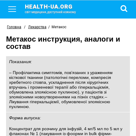
HEALTH-UA.ORG
світ медицини, доступний кожному
Головна
/
Лекарства
/
Метакос
Метакос инструкция, аналоги и
состав
Показания:
– Профілактика симптомів, пов’язаних з ураженням
кісткової тканини (патологічні переломи, компресія
хребетного стовпа, ускладнення після хірургічних
втручань і променевої терапії або гіперкальціємія,
обумовлена злоякісною пухлиною), у пацієнтів зі
злоякісними новоутвореннями на пізніх стадіях.–
Лікування гіперкальціємії, обумовленої злоякісною
пухлиною.
Форма випуска:
Концентрат для розчину для інфузій, 4 мг/5 мл по 5 мл у
флаконах № 1 (пакування із фоорми in bulk фірми-