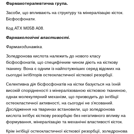
Фармакотерапевтична група.
Засоби, що впливають на структуру та мінералізацію кісток.
Бісфосфонати.
Код АТХ М05В А08.
Фармакологічні властивості.
Фармакодинаміка.
Золедронова кислота належить до нового класу
бісфосфонатів, що специфічним чином діють на кісткову
тканину. Вона є одним із найпотужніших серед відомих на
сьогодні інгібіторів остеокластичної кісткової резорбції.
Селективна дія бісфосфонатів на кістки базується на їхній
високій спорідненості з мінералізованою кістковою тканиною,
однак молекулярний механізм, що призводить до інгібіції
остеокластичної активності, на сьогодні не з’ясований.
Дослідження на тваринах встановили, що золедронова
кислота інгібує кісткову резорбцію без негативного впливу на
формування, мінералізацію та механічні властивості кісток.
Крім інгібіції остеокластичної кісткової резорбції, золедронова