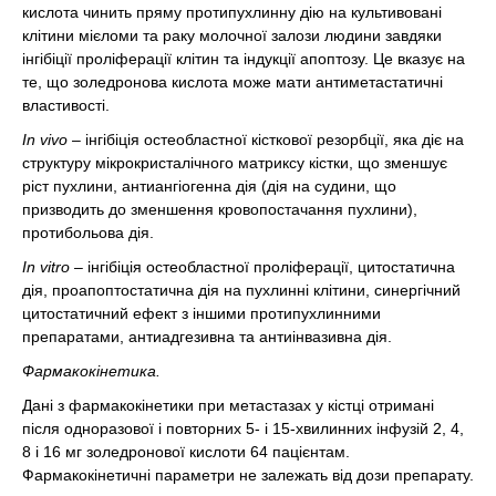
кислота чинить пряму протипухлинну дію на культивовані
клітини мієломи та раку молочної залози людини завдяки
інгібіції проліферації клітин та індукції апоптозу. Це вказує на
те, що золедронова кислота може мати антиметастатичні
властивості.
In vivo
– інгібіція остеобластної кісткової резорбції, яка діє на
структуру мікрокристалічного матриксу кістки, що зменшує
ріст пухлини, антиангіогенна дія (дія на судини, що
призводить до зменшення кровопостачання пухлини),
протибольова дія.
In vitro
– інгібіція остеобластної проліферації, цитостатична
дія, проапоптостатична дія на пухлинні клітини, синергічний
цитостатичний ефект з іншими протипухлинними
препаратами, антиадгезивна та антиінвазивна дія.
Фармакокінетика.
Дані з фармакокінетики при метастазах у кістці отримані
після одноразової і повторних 5- і 15-хвилинних інфузій 2, 4,
8 і 16 мг золедронової кислоти 64 пацієнтам.
Фармакокінетичні параметри не залежать від дози препарату.