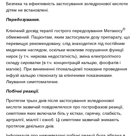
Безпека та ефективність застосування золедронової кислоти
дітям не встановлені.
Передозування.
®
Клінічний досвід терапії гострого передозування Метакосу
обмежений. Пацієнтам, яким застосували дозу препарату, що
перевищує рекомендовану, слід знаходитися під постійним
медичним наглядом, оскільки можливе порушення функції
нирок (у т.ч. ниркова недостатність), зміна електролітного
складу сироватки (в т.ч. концентрацій кальцію, фосфатів і
магнію). При виникненні гіпокальціємії показане проведення
інфузії кальцію глюконату за клінічними показниками.
Лікування симптоматичне.
Побічні реакції.
Протягом трьох днів після застосування золедронової
кислоти зазвичай повідомлялося про гострофазові реакції,
симптоми яких включали біль у кістках, гарячку, слабкість,
артралгії, міалгії і озноб. Ці симптоми зазвичай зникають
протягом декількох днів.
Інформація про нижчевказані побічні реакції була зібрана в