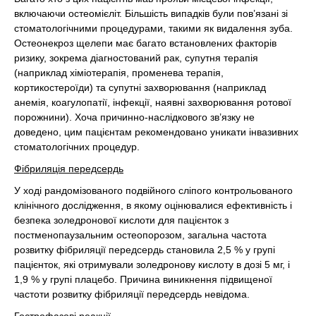
включаючи остеомієліт. Більшість випадків були пов’язані зі
стоматологічними процедурами, такими як видалення зуба.
Остеонекроз щелепи має багато встановлених факторів
ризику, зокрема діагностований рак, супутня терапія
(наприклад хіміотерапія, променева терапія,
кортикостероїди) та супутні захворювання (наприклад
анемія, коагулопатії, інфекції, наявні захворювання ротової
порожнини). Хоча причинно-наслідкового зв’язку не
доведено, цим пацієнтам рекомендовано уникати інвазивних
стоматологічних процедур.
Фібриляція передсердь
У ході рандомізованого подвійного сліпого контрольованого
клінічного дослідження, в якому оцінювалися ефективність і
безпека золедронової кислоти для пацієнток з
постменопаузальним остеопорозом, загальна частота
розвитку фібриляції передсердь становила 2,5 % у групі
пацієнток, які отримували золедронову кислоту в дозі 5 мг, і
1,9 % у групі плацебо. Причина виникнення підвищеної
частоти розвитку фібриляції передсердь невідома.
Гострофазові реакції