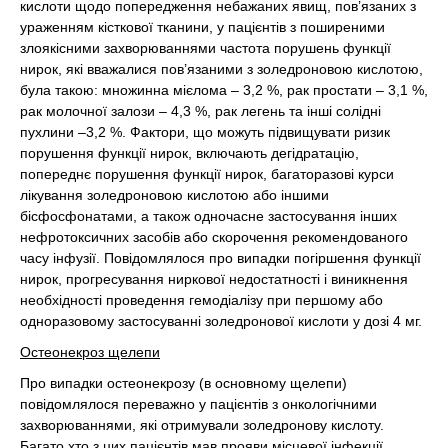
кислоти щодо попередження небажаних явищ, пов’язаних з
ураженням кісткової тканини, у пацієнтів з поширеними
злоякісними захворюваннями частота порушень функції
нирок, які вважалися пов’язаними з золедроновою кислотою,
була такою: множинна мієлома – 3,2 %, рак простати – 3,1 %,
рак молочної залози – 4,3 %, рак легень та інші солідні
пухлини –3,2 %. Фактори, що можуть підвищувати ризик
порушення функції нирок, включають дегідратацію,
попереднє порушення функції нирок, багаторазові курси
лікування золедроновою кислотою або іншими
бісфосфонатами, а також одночасне застосування інших
нефротоксичних засобів або скорочення рекомендованого
часу інфузії. Повідомлялося про випадки погіршення функції
нирок, прогресування ниркової недостатності і виникнення
необхідності проведення гемодіалізу при першому або
одноразовому застосуванні золедронової кислоти у дозі 4 мг.
Остеонекроз щелепи
Про випадки остеонекрозу (в основному щелепи)
повідомлялося переважно у пацієнтів з онкологічними
захворюваннями, які отримували золедронову кислоту.
Багато хто з цих пацієнтів мав прояви місцевої інфекції,