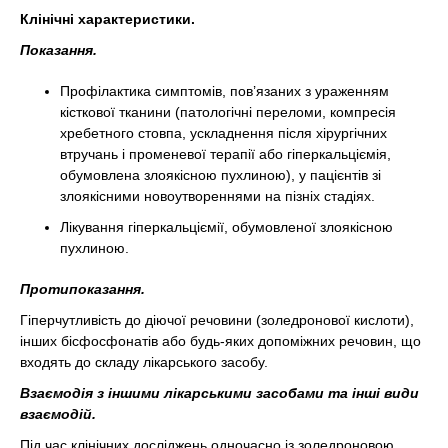
Клінічні характеристики.
Показання.
Профілактика симптомів, пов’язаних з ураженням
кісткової тканини (патологічні переломи, компресія
хребетного стовпа, ускладнення після хірургічних
втручань і променевої терапії або гіперкальціємія,
обумовлена злоякісною пухлиною), у пацієнтів зі
злоякісними новоутвореннями на пізніх стадіях.
Лікування гіперкальціємії, обумовленої злоякісною
пухлиною.
Протипоказання.
Гіперчутливість до діючої речовини (золедронової кислоти),
інших бісфосфонатів або будь-яких допоміжних речовин, що
входять до складу лікарського засобу.
Взаємодія з іншими лікарськими засобами та інші види
взаємодій.
Під час клінічних досліджень одночасно із золедроновою