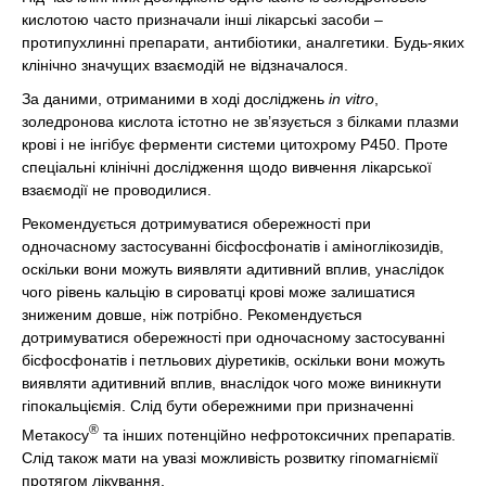
кислотою часто призначали інші лікарські засоби –
протипухлинні препарати, антибіотики, аналгетики. Будь-яких
клінічно значущих взаємодій не відзначалося.
За даними, отриманими в ході досліджень
in vitro
,
золедронова кислота істотно не зв’язується з білками плазми
крові і не інгібує ферменти системи цитохрому Р450. Проте
спеціальні клінічні дослідження щодо вивчення лікарської
взаємодії не проводилися.
Рекомендується дотримуватися обережності при
одночасному застосуванні бісфосфонатів і аміноглікозидів,
оскільки вони можуть виявляти адитивний вплив, унаслідок
чого рівень кальцію в сироватці крові може залишатися
зниженим довше, ніж потрібно. Рекомендується
дотримуватися обережності при одночасному застосуванні
бісфосфонатів і петльових діуретиків, оскільки вони можуть
виявляти адитивний вплив, внаслідок чого може виникнути
гіпокальціємія. Слід бути обережними при призначенні
®
Метакосу
та інших потенційно нефротоксичних препаратів.
Слід також мати на увазі можливість розвитку гіпомагніємії
протягом лікування.