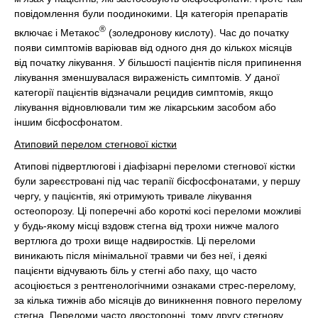
повідомлення були поодинокими. Ця категорія препаратів
®
включає і Метакос
(золедронову кислоту). Час до початку
появи симптомів варіював від одного дня до кількох місяців
від початку лікування. У більшості пацієнтів після припинення
лікування зменшувалася вираженість симптомів. У даної
категорії пацієнтів відзначали рецидив симптомів, якщо
лікування відновлювали тим же лікарським засобом або
іншим бісфосфонатом.
Атиповий перелом стегнової кістки
Атипові підвертлюгові і діафізарні переломи стегнової кістки
були зареєстровані під час терапії бісфосфонатами, у першу
чергу, у пацієнтів, які отримують тривале лікування
остеопорозу. Ці поперечні або короткі косі переломи можливі
у будь-якому місці вздовж стегна від трохи нижче малого
вертлюга до трохи вище надвиростків. Ці переломи
виникають після мінімальної травми чи без неї, і деякі
пацієнти відчувають біль у стегні або паху, що часто
асоціюється з рентгенологічними ознаками стрес-перелому,
за кілька тижнів або місяців до виникнення повного перелому
стегна. Переломи часто двосторонні, тому другу стегнову