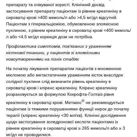
препарату та очікуваної користі. Клінічний досвід
застосування препарату пацієнтам із рівнем креатиніну в
сироватці крові >400 мкмоль/л або >4,5 мг/дл відсутній.
Пацієнтам з гіперкальціємією, обумовленою злоякісною
пухлиною, з рівнем креатиніну в сироватці крові <400 мкмоль/
л або <4,5 мг/дл корекція дози не потрібна.
Профілактика симптомів, пов’язаних з ураженням
кісткової тканини, у пацієнтів зі злоякісними
новоутвореннями на пізніх стадіях
На початку лікування препаратом пацієнтів з множинною
мієломою або метастатичним ураженням кісток внаслідок
солідної пухлини слід визначити рівень креатиніну в
сироватці крові і кліренс креатиніну. Кліренс креатиніну
розраховується за формулою Кокрофта-Голтаіз рівня
®
креатиніну в сироватці крові. Метакос
не рекомендується
пацієнтам із тяжкими порушеннями функції нирок до початку
терапії (кліренс креатиніну <30 мл/хв). Клінічні дослідження
щодо застосування золедронової кислоти пацієнтамз із
рівнем креатиніну в сироватці крові ≥ 265 мкмоль/л або ≥ 3
мг/дл не проводилися.