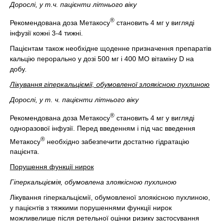
Дорослі, у т.ч. пацієнти літнього віку
®
Рекомендована доза Метакосу
становить 4 мг у вигляді
інфузії кожні 3-4 тижні.
Пацієнтам також необхідне щоденне призначення препаратів
кальцію перорально у дозі 500 мг і 400 МО вітаміну D на
добу.
Лікування гіперкальціємії, обумовленої злоякісною пухлиною
Дорослі, у т. ч. пацієнти літнього віку
®
Рекомендована доза Метакосу
становить 4 мг у вигляді
одноразової інфузії. Перед введенням і під час введення
®
Метакосу
необхідно забезпечити достатню гідратацію
пацієнта.
Порушення функції нирок
Гіперкальціємія, обумовлена злоякісною пухлиною
Лікування гіперкальціємії, обумовленої злоякісною пухлиною,
у пацієнтів з тяжкими порушеннями функції нирок
можливелише після ретельної оцінки ризику застосування