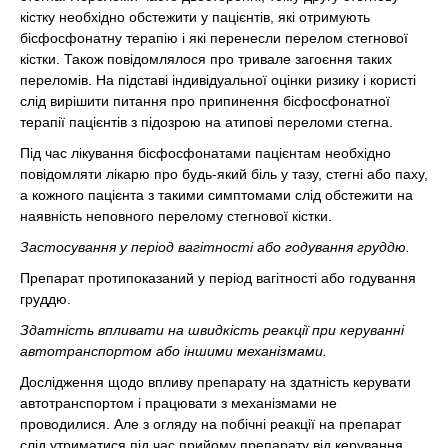
кістку необхідно обстежити у пацієнтів, які отримують
бісфосфонатну терапію і які перенесли перелом стегнової
кістки. Також повідомлялося про тривале загоєння таких
переломів. На підставі індивідуальної оцінки ризику і користі
слід вирішити питання про припинення бісфосфонатної
терапії пацієнтів з підозрою на атипові переломи стегна.
Під час лікування бісфосфонатами пацієнтам необхідно
повідомляти лікарю про будь-який біль у тазу, стегні або паху,
а кожного пацієнта з такими симптомами слід обстежити на
наявність неповного перелому стегнової кістки.
Застосування у період вагітності або годування груддю.
Препарат протипоказаний у період вагітності або годування
груддю.
Здатність впливати на швидкість реакції при керуванні
автотранспортом або іншими механізмами.
Дослідження щодо впливу препарату на здатність керувати
автотранспортом і працювати з механізмами не
проводилися. Але з огляду на побічні реакції на препарат
слід утриматися під час прийому препарату від керування