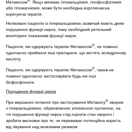
®
Метакосом
. Якщо виникає гіпокальціємія, гіпофосфатемія
або гіпомагніємія, може бути необхідна короткочасна
коригуюча терапія.
Неліковані пацієнти із гіперкальціємією зазвичай мають деякі
порушення функції нирок, тому необхідний ретельний
моніторинг показників функції нирок.
®
Пацієнти, які одержують терапію Метакосом
, не повинні
одночасно приймати інші препарати, що містять золедронову
кислоту.
®
Пацієнти, які одержують терапію Метакосом
, також не
повинні одночасно застосовувати будь-які інші
бісфосфонати.
Порушення функції нирок
®
При вирішенні питання про застосування Метакосу
хворим
з гіперкальціємією, обумовленою злоякісною пухлиною, на
тлі порушення функції нирок слід оцінити стан хворого і
зробити висновок про те, чи переважає потенційна користь
від лікування над можливим ризиком.