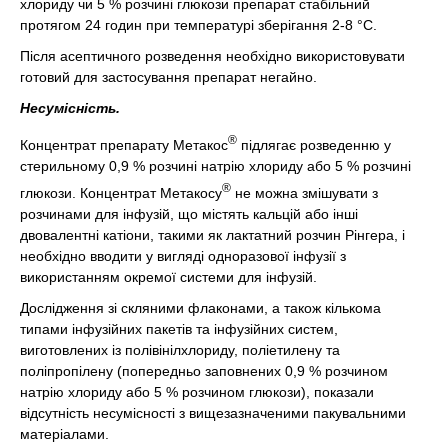
хлориду чи 5 % розчині глюкози препарат стабільний
протягом 24 годин при температурі зберігання 2-8 °С.
Після асептичного розведення необхідно використовувати
готовий для застосування препарат негайно.
Несумісність.
®
Концентрат препарату Метакос
підлягає розведенню у
стерильному 0,9 % розчині натрію хлориду або 5 % розчині
®
глюкози. Концентрат Метакосу
не можна змішувати з
розчинами для інфузій, що містять кальцій або інші
двовалентні катіони, такими як лактатний розчин Рінгера, і
необхідно вводити у вигляді одноразової інфузії з
використанням окремої системи для інфузій.
Дослідження зі скляними флаконами, а також кількома
типами інфузійних пакетів та інфузійних систем,
виготовлених із полівінілхлориду, поліетилену та
поліпропілену (попередньо заповнених 0,9 % розчином
натрію хлориду або 5 % розчином глюкози), показали
відсутність несумісності з вищезазначеними пакувальними
матеріалами.