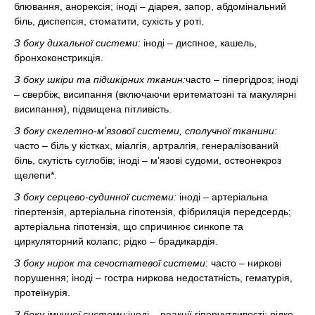
блювання, анорексія; іноді – діарея, запор, абдомінальний
біль, диспепсія, стоматити, сухість у роті.
З боку дихальної системи:
іноді – диспное, кашель,
бронхоконстрикція.
З боку шкіри та підшкірних тканин:
часто – гіпергідроз; іноді
– свербіж, висипання (включаючи еритематозні та макулярні
висипання), підвищена пітливість.
З боку скелетно-м’язової системи, сполучної тканини:
часто – біль у кістках, міалгія, артралгія, генералізований
біль, скутість суглобів; іноді – м’язові судоми, остеонекроз
щелепи*.
З боку серцево-судинної системи:
іноді – артеріальна
гіпертензія, артеріальна гіпотензія, фібриляція передсердь;
артеріальна гіпотензія, що спричинює синкопе та
циркуляторний колапс; рідко – брадикардія.
З боку нирок та сечостатевої системи
: часто – ниркові
порушення; іноді – гостра ниркова недостатність, гематурія,
протеїнурія.
З боку імунної системи:
іноді – реакції гіперчутливості; рідко