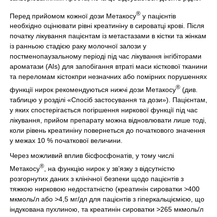
®
Перед прийомом кожної дози Метакосу
у пацієнтів
необхідно оцінювати рівні креатиніну в сироватці крові. Після
початку лікування пацієнтам із метастазами в кістки та жінкам
із ранньою стадією раку молочної залози у
постменопаузальному періоді під час лікування інгібіторами
ароматази (AIs) для запобігання втраті маси кісткової тканини
та переломам кістокпри незначних або помірних порушеннях
®
функції нирок рекомендуються нижчі дози Метакосу
(див.
таблицю у розділі «Спосіб застосування та дози»). Пацієнтам,
у яких спостерігається погіршення ниркової функції під час
лікування, прийом препарату можна відновлювати лише тоді,
коли рівень креатиніну повернеться до початкового значення
у межах 10 % початкової величини.
Через можливий вплив бісфосфонатів, у тому числі
®
Метакосу
, на функцію нирок у зв’язку з відсутністю
розгорнутих даних з клінічної безпеки щодо пацієнтів з
тяжкою нирковою недостатністю (креатинін сироватки >400
мкмоль/л або >4,5 мг/дл для пацієнтів з гіперкальціємією, що
індукована пухлиною, та креатинін сироватки >265 мкмоль/л