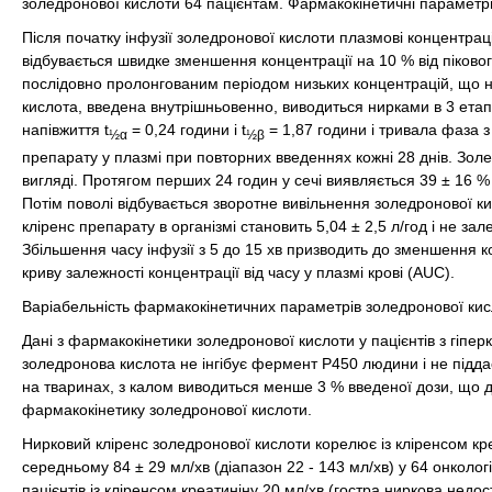
золедронової кислоти 64 пацієнтам. Фармакокінетичні параметри
Після початку інфузії золедронової кислоти плазмові концентраці
відбувається швидке зменшення концентрації на 10 % від пікового
послідовно пролонгованим періодом низьких концентрацій, що не
кислота, введена внутрішньовенно, виводиться нирками в 3 етап
напівжиття t
= 0,24 години і t
= 1,87 години і тривала фаза з
½α
½β
препарату у плазмі при повторних введеннях кожні 28 днів. Зол
вигляді. Протягом перших 24 годин у сечі виявляється 39 ± 16 %
Потім поволі відбувається зворотне вивільнення золедронової кис
кліренс препарату в організмі становить 5,04 ± 2,5 л/год і не зале
Збільшення часу інфузії з 5 до 15 хв призводить до зменшення к
криву залежності концентрації від часу у плазмі крові (AUC).
Варіабельність фармакокінетичних параметрів золедронової кисло
Дані з фармакокінетики золедронової кислоти у пацієнтів з гіпе
золедронова кислота не інгібує фермент Р450 людини і не підд
на тваринах, з калом виводиться менше 3 % введеної дози, що д
фармакокінетику золедронової кислоти.
Нирковий кліренс золедронової кислоти корелює із кліренсом кре
середньому 84 ± 29 мл/хв (діапазон 22 - 143 мл/хв) у 64 онкологі
пацієнтів із кліренсом креатиніну 20 мл/хв (гостра ниркова недос