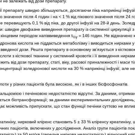
 не залежать від дози препарату.
ї препарату швидко збільшуються, досягаючи піка наприкінці інфузії
 значення після 4 годин і на < 1 % від пікового значення після 24 г
 перевищують 0,1 % від піка, до другої інфузії на 28-й день. Золе
и: швидке двофазне виведення препарату із системної циркуляції з
 кінцевим періодом напіввиведення t
= 146 годин. Не відзначено 
½γ
едронова кислота не піддається метаболізму і виводиться нирками 
 введеної дози. Решта препарату в основному зв’язується з кістков
лоти з кісткової тканини у системний кровотік і її виведення нирка
жить від дози препарату, статі, віку, расової приналежності і маси ті
онцентрації золедронової кислоти на 30 % наприкінці інфузії, але н
ти у різних пацієнтів була високою, як і в інших бісфосфонатів.
ркальціємією і печінковою недостатністю відсутні. За даними, отрим
ається біотрансформації; за даними експериментальних досліджень
ає можливість припускати, що стан функції печінки суттєво не впли
атиніну, нирковий кліренс становить 5 ± 33 % кліренсу креатиніну, 
чних пацієнтів, включених у дослідження. Аналіз групи пацієнтів пок
татність) та 50 мл/хв (середня ниркова недостатність) відносний клі