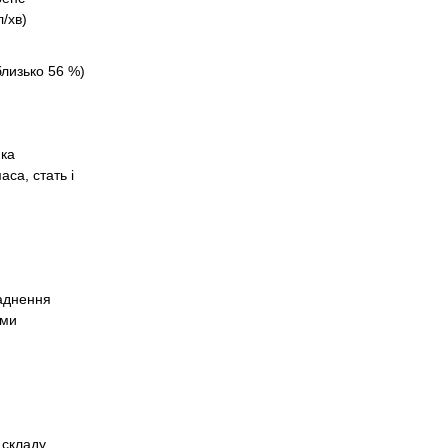
/хв)
близько 56 %)
ика
аса, стать і
ладнення
ими
 складу