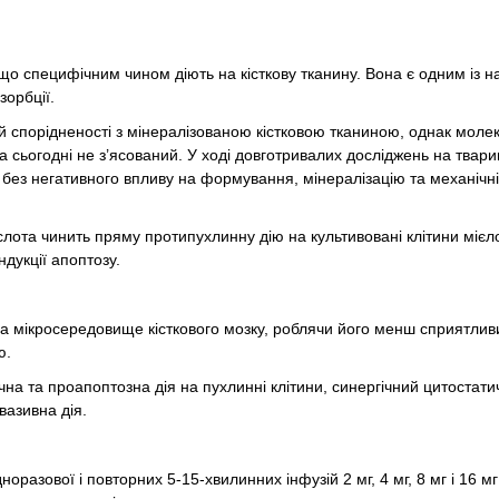
що специфічним чином діють на кісткову тканину. Вона є одним із 
зорбції.
кій спорідненості з мінералізованою кістковою тканиною, однак мол
 на сьогодні не з’ясований. У ході довготривалих досліджень на твар
 без негативного впливу на формування, мінералізацію та механічні
кислота чинить пряму протипухлинну дію на культивовані клітини мієл
ндукції апоптозу.
 на мікросередовище кісткового мозку, роблячи його менш сприятлив
ю.
чна та проапоптозна дія на пухлинні клітини, синергічний цитостати
азивна дія.
оразової і повторних 5-15-хвилинних інфузій 2 мг, 4 мг, 8 мг і 16 мг