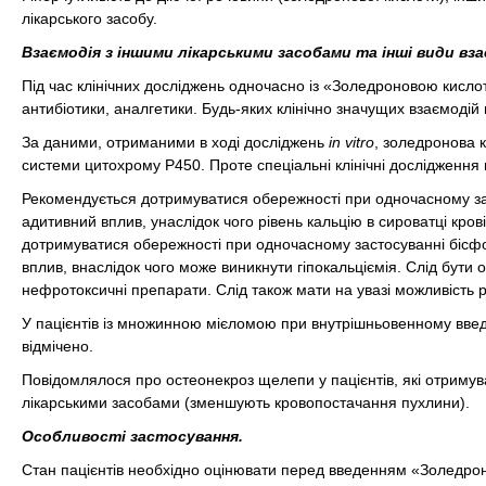
лікарського засобу.
Взаємодія з іншими лікарськими засобами та інші види вз
Під час клінічних досліджень одночасно із «Золедроновою кислот
антибіотики, аналгетики. Будь-яких клінічно значущих взаємодій 
За даними, отриманими в ході досліджень
in vitro
, золедронова к
системи цитохрому Р450. Проте спеціальні клінічні дослідження
Рекомендується дотримуватися обережності при одночасному заст
адитивний вплив, унаслідок чого рівень кальцію в сироватці кр
дотримуватися обережності при одночасному застосуванні бісфос
вплив, внаслідок чого може виникнути гіпокальціємія. Слід бути
нефротоксичні препарати. Слід також мати на увазі можливість ро
У пацієнтів із множинною мієломою при внутрішньовенному введе
відмічено.
Повідомлялося про остеонекроз щелепи у пацієнтів, які отриму
лікарськими засобами (зменшують кровопостачання пухлини).
Особливості застосування.
Стан пацієнтів необхідно оцінювати перед введенням «Золедронов