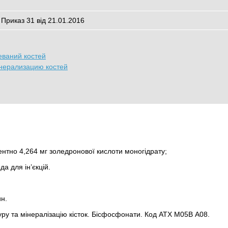
 Приказ 31 від 21.01.2016
еваний костей
нерализацию костей
ентно 4,264 мг золедронової кислоти моногідрату;
да для ін’єкцій.
н.
ру та мінералізацію кісток. Бісфосфонати. Код АТХ М05В А08.