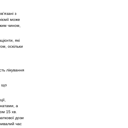
в’язані з
ніємії може
аким чином,
цієнти, які
ом, оскільки
сть лікування
, що
ії,
натами, а
ом 15 хв.
чаткової дози
тривалий час