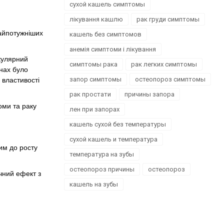
сухой кашель симптомы
лікування кашлю
рак груди симптомы
найпотужніших
кашель без симптомов
анемія симптоми і лікування
екулярний
симптомы рака
рак легких симптомы
инах було
запор симптомы
остеопороз симптомы
 властивості
рак простати
причины запора
оми та раку
лен при запорах
кашель сухой без температуры
сухой кашель и температура
им до росту
температура на зубы
остеопороз причины
остеопороз
чний ефект з
кашель на зубы