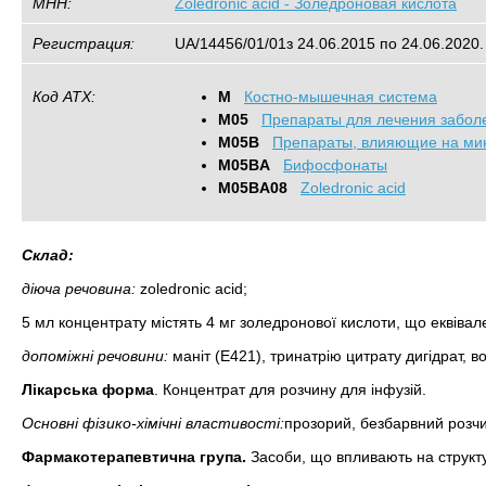
МНН:
Zoledronic acid - Золедроновая кислота
Регистрация:
UA/14456/01/01з 24.06.2015 по 24.06.2020.
Код АТХ:
M
Костно-мышечная система
M05
Препараты для лечения забол
M05B
Препараты, влияющие на ми
M05BA
Бифосфонаты
M05BA08
Zoledronic acid
Склад:
діюча речовина:
zoledronic acid;
5 мл концентрату містять 4 мг золедронової кислоти, що еквівал
допоміжні речовини:
маніт (Е421), тринатрію цитрату дигідрат, во
Лікарська форма
. Концентрат для розчину для інфузій.
Основні фізико-хімічні властивості:
прозорий, безбарвний розчи
Фармакотерапевтична група.
Засоби, що впливають на структу