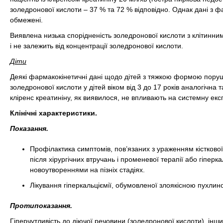
золедронової кислоти – 37 % та 72 % відповідно. Однак дані з ф
обмежені.
Виявлена низька спорідненість золедронової кислоти з клітинним
і не залежить від концентрації золедронової кислоти.
Діти
Деякі фармакокінетичні дані щодо дітей з тяжкою формою пору
золедронової кислоти у дітей віком від 3 до 17 років аналогічна та
кліренс креатиніну, як виявилося, не впливають на системну екс
Клінічні характеристики.
Показання.
Профілактика симптомів, пов’язаних з ураженням кістково
після хірургічних втручань і променевої терапії або гіперк
новоутвореннями на пізніх стадіях.
Лікування гіперкальціємії, обумовленої злоякісною пухлин
Протипоказання.
Гіперчутливість до діючої речовини (золедронової кислоти), ін