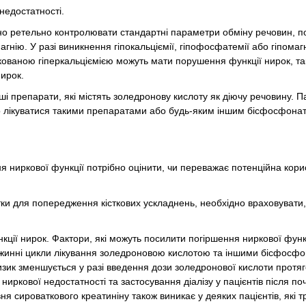
 недостатності.
но ретельно контролювати стандартні параметри обміну речовин, по
магнію. У разі виникнення гіпокальціємії, гіпофосфатемії або гіпомаг
ікованою гіперкальціємією можуть мати порушення функції нирок, т
ирок.
і препарати, які містять золедронову кислоту як діючу речовину. Па
о лікуватися такими препаратами або будь-яким іншим бісфосфонат
я ниркової функції потрібно оцінити, чи переважає потенційна кори
тки для попередження кісткових ускладнень, необхідно враховувати
ії нирок. Фактори, які можуть посилити погіршення ниркової функц
ожинні цикли лікування золедроновою кислотою та іншими бісфосфо
изик зменшується у разі введення дози золедронової кислоти протяг
иркової недостатності та застосування діалізу у пацієнтів після по
ня сироваткового креатиніну також виникає у деяких пацієнтів, які 