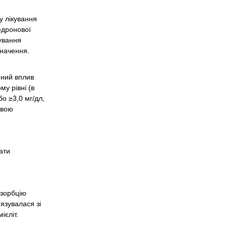
у лікування
едронової
кування
значення.
йний вплив
у рівні (в
бо ≥3,0 мг/дл,
овою
ати
езорбцію
’язувалася зі
ієліт.