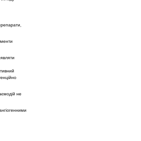
препарати,
ерменти
иявляти
итивний
тенційно
аємодій не
ангіогенними