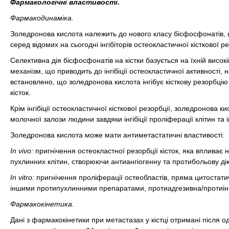
Фармакологічні властивості
.
Фармакодинаміка.
Золедронова кислота належить до нового класу бісфосфонатів, 
серед відомих на сьогодні інгібіторів остеокластичної кісткової ре
Селективна дія бісфосфонатів на кістки базується на їхній висо
механізм, що приводить до інгібіції остеокластичної активності,
встановлено, що золедронова кислота інгібує кісткову резорбцію
кісток.
Крім інгібіції остеокластичної кісткової резорбції, золедронова 
молочної залози людини завдяки інгібіції проліферації клітин та і
Золедронова кислота може мати антиметастатичні властивості:
In vivo:
пригнічення остеокластної резорбції кісток, яка впливає
пухлинних клітин, створюючи антиангіогенну та протибольову ді
In vitro:
пригнічення проліферації остеобластів, пряма цитостати
іншими протипухлинними препаратами, протиадгезивна/протиінв
Фармакокінетика.
Дані з фармакокінетики при метастазах у кістці отримані після одн