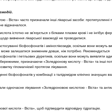
аємодій
.
ою - Віста» часто призначали інші лікарські засоби: протипухлинні 
не відзначалося.
ислота істотно не зв’язується з білками плазми крові і не інгібує ф
 щодо вивчення лікарської взаємодії не проводилися.
осуванні бісфосфонатів і аміноглікозидів, оскільки вони можуть в
ові може залишатися зниженим довше, ніж потрібно. Рекомендується
фонатів і петльових діуретиків, оскільки вони можуть виявляти ад
 обережними, призначаючи «Золедронову кислоту - Віста» та інші по
звитку гіпомагніємії протягом лікування.
нні бісфосфонатів у комбінації з талідомідом клінічно значущих вз
вали одночасне лікування «Золедроновою кислотою - Віста» та анти
ої кислоти - Віста», щоб підтвердити відповідну гідратацію.