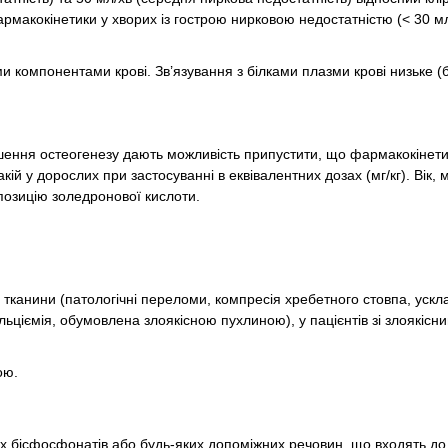
армакокінетики у хворих із гострою нирковою недостатністю (< 30 мл
и компонентами крові. Зв’язування з білками плазми крові низьке (
шення остеогенезу дають можливість припустити, що фармакокінет
кій у дорослих при застосуванні в еквівалентних дозах (мг/кг). Вік, м
позицію золедронової кислоти.
ї тканини (патологічні переломи, компресія хребетного стовпа, уск
альціємія, обумовлена злоякісною пухлиною), у пацієнтів зі злоякісн
ою.
ших бісфосфонатів або будь-яких допоміжних речовин, що входять до