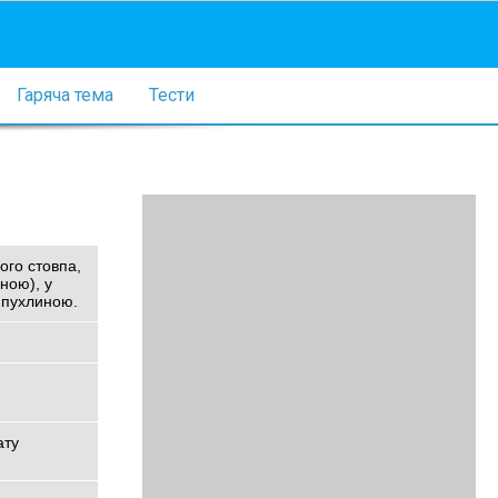
Гаряча тема
Тести
ого стовпа,
ною), у
ю пухлиною.
ату