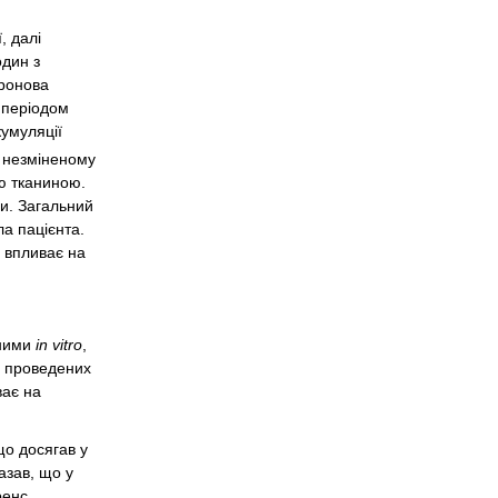
, далі
один з
дронова
 періодом
кумуляції
у незміненому
ою тканиною.
ми. Загальний
ла пацієнта.
е впливає на
аними
in vitro
,
, проведених
ває на
що досягав у
азав, що у
ренс