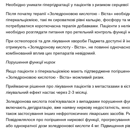
Необхідно уникати гіпергідратації у пацієнтів з ризиком серцевої
Після початку терапії «Золедроновою кислотою - Віста» необхід
гіперкальціємією, такі як сироваткові рівні кальцію, фосфору та 
потребуватися короткочасна терапія добавками. Пацієнти з нел
необхідно розглядати питання про ретельний контроль функції н
При остеопорозі та для лікування хвороби Паджета доступні й інш
отримують «Золедронову кислоту - Віста», не повинні одночасн
комбінований вплив цих препаратів невідомий.
Порушення функції нирок
Якщо пацієнти з гіперкальціємією мають підтверджене погіршенн
«Золедроновою кислотою - Віста» можливий ризик.
Приймаючи рішення про лікування пацієнтів з метастазами в кіс
лікувальний ефект настає через 2-3 місяці.
Золедронова кислота пов’язувалася з випадками порушення функц
включають дегідратацію, вже наявну ниркову недостатність, мн
також застосування інших нефротоксичних лікарських засобів. Р
Повідомлялося про погіршення ниркової функції, прогресування н
або однократної дози золедронової кислоти 4 мг. Підвищення рів