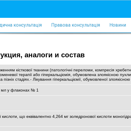
ична консультація
Правова консультація
Новини
укция, аналоги и состав
аженням кісткової тканини (патологічні переломи, компресія хребетн
роменевої терапії або гіперкальціємія, обумовлена злоякісною пухли
а пізніх стадіях.- Лікування гіперкальціємії, обумовленої злоякісно
5 мл у флаконах № 1
ї кислоти, що еквівалентно 4,264 мг золедронової кислоти моногідр