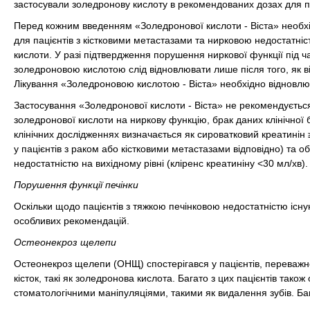
застосували золедронову кислоту в рекомендованих дозах для п
Перед кожним введенням «Золедронової кислоти - Віста» необхідн
для пацієнтів з кістковими метастазами та нирковою недостатні
кислоти. У разі підтвердження порушення ниркової функції під ч
золедроновою кислотою слід відновлювати лише після того, як в
Лікування «Золедроновою кислотою - Віста» необхідно відновлюва
Застосування «Золедронової кислоти - Віста» не рекомендуєтьс
золедронової кислоти на ниркову функцію, брак даних клінічної 
клінічних дослідженнях визначається як сироватковий креатинін ≥
у пацієнтів з раком або кістковими метастазами відповідно) та
недостатністю на вихідному рівні (кліренс креатиніну ˂30 мл/хв).
Порушення функції печінки
Оскільки щодо пацієнтів з тяжкою печінковою недостатністю існую
особливих рекомендацій.
Остеонекроз щелепи
Остеонекроз щелепи (ОНЩ) спостерігався у пацієнтів, переважно
кісток, такі як золедронова кислота. Багато з цих пацієнтів тако
стоматологічними маніпуляціями, такими як видалення зубів. Бага