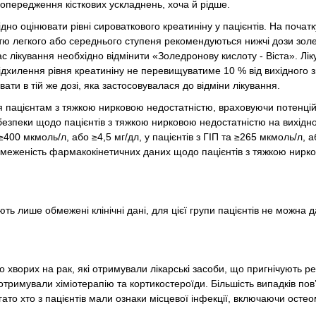
опередження кісткових ускладнень, хоча й рідше.
о оцінювати рівні сироваткового креатиніну у пацієнтів. На початк
стю легкого або середнього ступеня рекомендуються нижчі дози зол
ас лікування необхідно відмінити «Золедронову кислоту - Віста». Лі
ідхилення рівня креатиніну не перевищуватиме 10 % від вихідного 
ти в тій же дозі, яка застосовувалася до відміни лікування.
я пацієнтам з тяжкою нирковою недостатністю, враховуючи потенці
безпеки щодо пацієнтів з тяжкою нирковою недостатністю на вихідном
400 мкмоль/л, або ≥4,5 мг/дл, у пацієнтів з ГІП та ≥265 мкмоль/л, а
 обмеженість фармакокінетичних даних щодо пацієнтів з тяжкою нирк
ть лише обмежені клінічні дані, для цієї групи пацієнтів не можна д
 хворих на рак, які отримували лікарські засоби, що пригнічують р
ж отримували хіміотерапію та кортикостероїди. Більшість випадків пов
то хто з пацієнтів мали ознаки місцевої інфекції, включаючи остеом