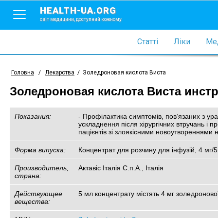
HEALTH-UA.ORG
світ медицини, доступний кожному
Статті
Ліки
Мед
Головна
/
Лекарства
/
Золедроновая кислота Виста
Золедроновая кислота Виста инстр
Показания:
- Профілактика симптомів, пов’язаних з ур
ускладнення після хірургічних втручань і п
пацієнтів зі злоякісними новоутвореннями н
Форма випуска:
Концентрат для розчину для інфузій, 4 мг/
Производитель,
Актавіс Італія С.п.А., Італія
страна:
Действующее
5 мл концентрату містять 4 мг золедроново
вещества: