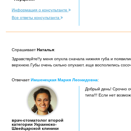
Информация о консультанте
Все ответы консультанта
Спрашивает
Наталья
:
Здравствуйте!!у меня опухла сначала нижняя губа и появилис
верхнюю.Губы очень сильно опухают..еще восполились сосочк
Отвечает
Имшенецкая Мария Леонидовна
:
Добрый день! Срочно о
типа!!! Если нет возмо
врач-стоматолог второй
категории Украинско-
Швейцарской клиники