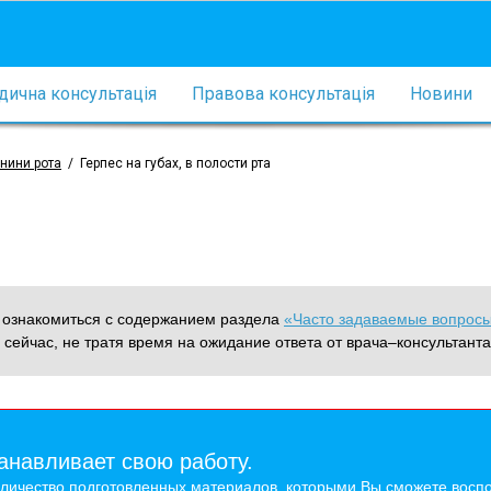
ична консультація
Правова консультація
Новини
нини рота
/
Герпес на губах, в полости рта
м ознакомиться с содержанием раздела
«Часто задаваемые вопрос
 сейчас, не тратя время на ожидание ответа от врача–консультанта
анавливает свою работу.
оличество подготовленных материалов, которыми Вы сможете воспо