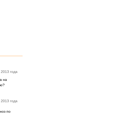
 2013 года
а на
ью?
 2013 года
ноз по