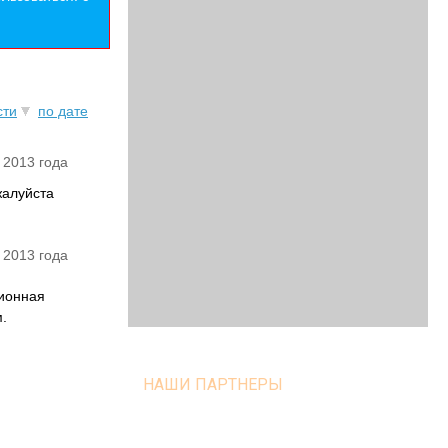
сти
по дате
 2013 года
жалуйста
 2013 года
ционная
.
НАШИ ПАРТНЕРЫ