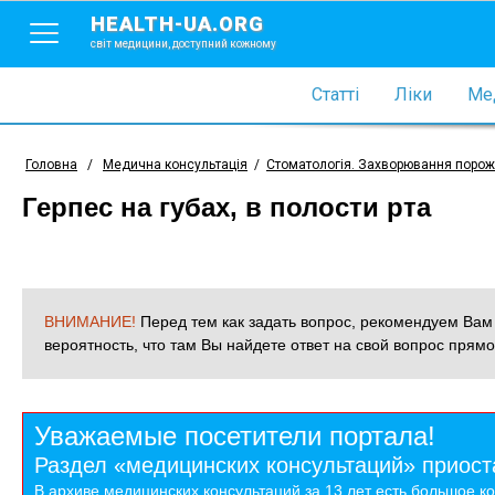
HEALTH-UA.ORG
світ медицини, доступний кожному
Статті
Ліки
Мед
Головна
/
Медична консультація
/
Стоматологія. Захворювання порож
Герпес на губах, в полости рта
ВНИМАНИЕ!
Перед тем как задать вопрос, рекомендуем Ва
вероятность, что там Вы найдете ответ на свой вопрос прямо
Уважаемые посетители портала!
Раздел «медицинских консультаций» приост
В архиве медицинских консультаций за 13 лет есть большое к