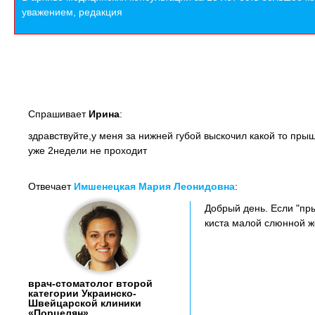
уважением, редакция
Спрашивает
Ирина
:
здравствуйте,у меня за нижней губой выскочил какой то прыщ
уже 2недели не проходит
Отвечает
Имшенецкая Мария Леонидовна
:
Добрый день. Если "пры
киста малой слюнной ж
врач-стоматолог второй
категории Украинско-
Швейцарской клиники
«Порцелян»