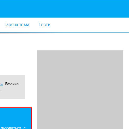
Гаряча тема
Тести
ы»
. Велика
.
льзоваться. с