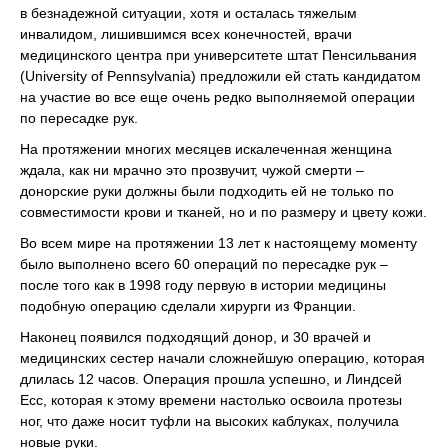
в безнадежной ситуации, хотя и осталась тяжелым
инвалидом, лишившимся всех конечностей, врачи
медицинского центра при университете штат Пенсильвания
(University of Pennsylvania) предложили ей стать кандидатом
на участие во все еще очень редко выполняемой операции
по пересадке рук.
На протяжении многих месяцев искалеченная женщина
ждала, как ни мрачно это прозвучит, чужой смерти –
донорские руки должны были подходить ей не только по
совместимости крови и тканей, но и по размеру и цвету кожи.
Во всем мире на протяжении 13 лет к настоящему моменту
было выполнено всего 60 операций по пересадке рук –
после того как в 1998 году первую в истории медицины
подобную операцию сделали хирурги из Франции.
Наконец появился подходящий донор, и 30 врачей и
медицинских сестер начали сложнейшую операцию, которая
длилась 12 часов. Операция прошла успешно, и Линдсей
Есс, которая к этому времени настолько освоила протезы
ног, что даже носит туфли на высоких каблуках, получила
новые руки.