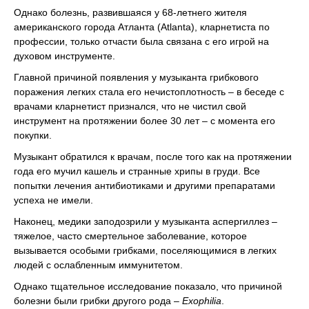
Однако болезнь, развившаяся у 68-летнего жителя
американского города Атланта (Atlanta), кларнетиста по
профессии, только отчасти была связана с его игрой на
духовом инструменте.
Главной причиной появления у музыканта грибкового
поражения легких стала его нечистоплотность – в беседе с
врачами кларнетист признался, что не чистил свой
инструмент на протяжении более 30 лет – с момента его
покупки.
Музыкант обратился к врачам, после того как на протяжении
года его мучил кашель и странные хрипы в груди. Все
попытки лечения антибиотиками и другими препаратами
успеха не имели.
Наконец, медики заподозрили у музыканта аспергиллез –
тяжелое, часто смертельное заболевание, которое
вызывается особыми грибками, поселяющимися в легких
людей с ослабленным иммунитетом.
Однако тщательное исследование показало, что причиной
болезни были грибки другого рода –
Exophilia
.