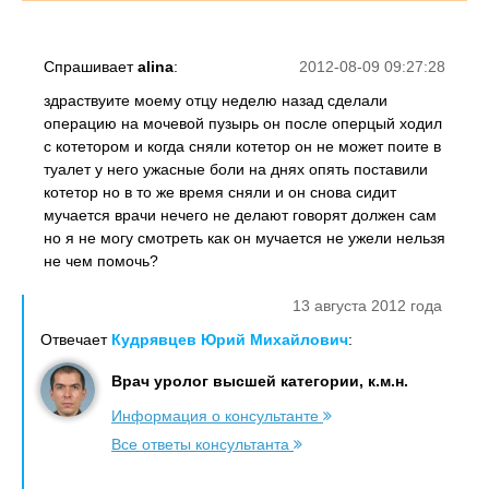
Спрашивает
alina
:
2012-08-09 09:27:28
здраствуите моему отцу неделю назад сделали
операцию на мочевой пузырь он после оперцый ходил
с котетором и когда сняли котетор он не может поите в
туалет у него ужасные боли на днях опять поставили
котетор но в то же время сняли и он снова сидит
мучается врачи нечего не делают говорят должен сам
но я не могу смотреть как он мучается не ужели нельзя
не чем помочь?
13 августа 2012 года
Отвечает
Кудрявцев Юрий Михайлович
:
Врач уролог высшей категории, к.м.н.
Информация о консультанте
Все ответы консультанта