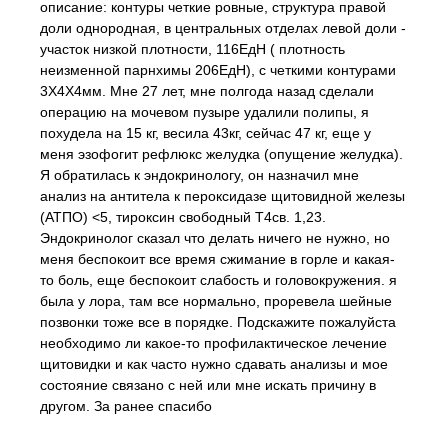
описание: контуры четкие ровные, структура правой
доли однородная, в центральных отделах левой доли -
участок низкой плотности, 116ЕдН ( плотность
неизменной парнхимы 206ЕдН), с четкими контурами
3Х4Х4мм. Мне 27 лет, мне полгода назад сделали
операцию на мочевом пузыре удалили полипы, я
похудела на 15 кг, весила 43кг, сейчас 47 кг, еще у
меня эзофогит рефлюкс желудка (опущение желудка).
Я обратилась к эндокринологу, он назначил мне
анализ на антитела к пероксидазе щитовидной железы
(АТПО) <5, тироксин свободный Т4св. 1,23.
Эндокринолог сказал что делать ничего не нужно, но
меня беспокоит все время сжимание в горле и какая-
то боль, еще беспокоит слабость и головокружения. я
была у лора, там все нормально, проревела шейные
позвонки тоже все в порядке. Подскажите пожалуйста
необходимо ли какое-то профилактическое лечение
щитовидки и как часто нужно сдавать анализы и мое
состояние связано с ней или мне искать причину в
другом. За ранее спасибо