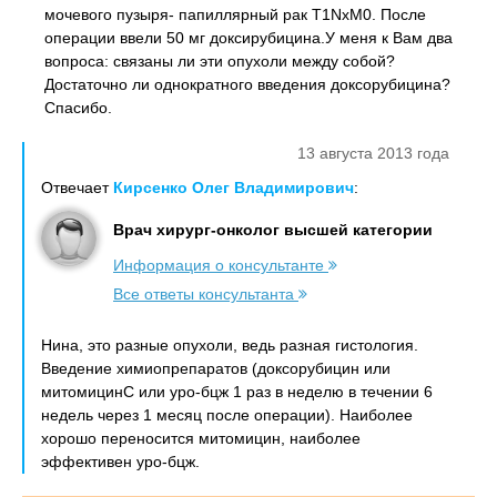
мочевого пузыря- папиллярный рак T1NxM0. После
операции ввели 50 мг доксирубицина.У меня к Вам два
вопроса: связаны ли эти опухоли между собой?
Достаточно ли однократного введения доксорубицина?
Спасибо.
13 августа 2013 года
Отвечает
Кирсенко Олег Владимирович
:
Врач хирург-онколог высшей категории
Информация о консультанте
Все ответы консультанта
Нина, это разные опухоли, ведь разная гистология.
Введение химиопрепаратов (доксорубицин или
митомицинС или уро-бцж 1 раз в неделю в течении 6
недель через 1 месяц после операции). Наиболее
хорошо переносится митомицин, наиболее
эффективен уро-бцж.