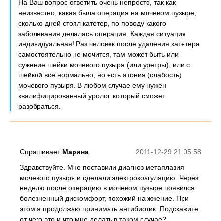
На Ваш вопрос ответить очень непросто, так как
неизвестно, какая была операция на мочевом пузыре,
сколько дней стоял катетер, по поводу какого
заболевания делалась операция. Каждая ситуация
индивидуальная! Раз человек после удаления катетера
самостоятельно не мочится, там может быть или
сужение шейки мочевого пузыря (или уретры), или с
шейкой все нормально, но есть атония (слабость)
мочевого пузыря. В любом случае ему нужен
квалифицированный уролог, который сможет
разобраться.
Спрашивает
Марина
:
2011-12-29 21:05:58
Здравствуйте. Мне поставили диагноз метаплазия
мочевого пузыря и сделали электрокоагуляцию. Через
неделю после операцию в мочевом пузыре появился
болезненный дискомфорт, похожий на жжение. При
этом я продолжаю принимать антибиотик. Подскажите
от чего это и что мне делать в таком случае?