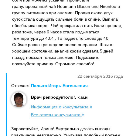
боли при мочеиспускании. Прописали
гранулированный чай Heumann Blasen und Nirentee и
группу витаминов при анемии. Пропив около двух
суток стала ощущать сильные боли в спине. Выпила
обезболивающее . Чай прекратила пить.Боли прошли,
рези тоже, через 6 часов стала подыматься
температура до 40.4 . То падает, то сново до 40.
Сейчас ровно три недели после операции. Швы в
хорошем состоянии, анализ крови сдавала 5 дней
назад, показал только анемию. Подскажите
пожалуйста причину. Огромное спасибо!
22 сентября 2016 года
Отвечает
Палыга Игорь Евгеньевич
:
Врач репродуктолог, к.м.н.
Информация о консультанте
Все ответы консультанта
Здравствуйте, Ирина! Виртуально делать выводы
практически невозможно. Учитывая подобный подъем