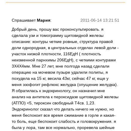
Спрашивает
Мария
:
2011-06-14 13:21:51
Добрый день, прошу вас проконсультировать. я
сделала узи и томограмму щитовидной железы
описание: контуры четкие ровные, структура правой
доли однородная, в центральных отделах левой доли -
участок низкой плотности, 116ЕдН ( плотность
неизменной парнхимы 206ЕдН), с четкими контурами
3Х4Х4мм. Мне 27 лет, мне полгода назад сделали
операцию на мочевом пузыре удалили полипы, я
похудела на 15 кг, весила 43кг, сейчас 47 кг, еще у
меня эзофогит рефлюкс желудка (опущение желудка).
Я обратилась к эндокринологу, он назначил мне
анализ на антитела к пероксидазе щитовидной железы
(АТПО) <5, тироксин свободный Т4св. 1,23.
Эндокринолог сказал что делать ничего не нужно, но
меня беспокоит все время сжимание в горле и какая-
то боль, еще беспокоит слабость и головокружения. я
была у лора, там все нормально, проревела шейные