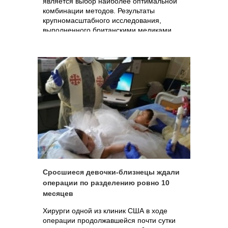
является выбор наиболее оптимальной
комбинации методов. Результаты
крупномасштабного исследования,
выполненного британскими медиками,
пополнят «копилку знаний» всех
онкологов важной информацией о
высокой эффективности сочетания
химиотерапии и лучевой терапии при
лечении рака мочевого пузыря.
Сросшиеся девочки-близнецы ждали
операции по разделению ровно 10
месяцев
Хирурги одной из клиник США в ходе
операции продолжавшейся почти сутки