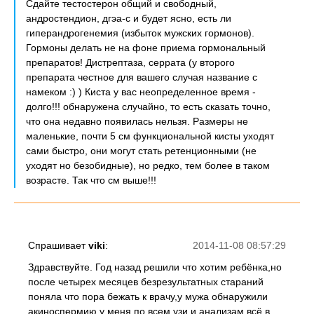
Сдайте тестостерон общий и свободный,
андростендион, дгэа-с и будет ясно, есть ли
гиперандрогенемия (избыток мужских гормонов).
Гормоны делать не на фоне приема гормональный
препаратов! Дистрептаза, серрата (у второго
препарата честное для вашего случая название с
намеком :) ) Киста у вас неопределенное время -
долго!!! обнаружена случайно, то есть сказать точно,
что она недавно появилась нельзя. Размеры не
маленькие, почти 5 см функциональной кисты уходят
сами быстро, они могут стать ретенционными (не
уходят но безобидные), но редко, тем более в таком
возрасте. Так что см выше!!!
Спрашивает
viki
:
2014-11-08 08:57:29
Здравствуйте. Год назад решили что хотим ребёнка,но
после четырех месяцев безрезультатных стараний
поняла что пора бежать к врачу,у мужа обнаружили
акиноспермию,у меня по всем узи и анализам всё в