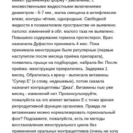
имеют удлиненную форму - увеличены, с
множественными жидкостными включениями
диаметром - 6-7 мм., матка смещена в антифлексию
влево, контуры чёткие, однородные. Свободной
жидкости в позаматковом пространстве не выявлено.
патолог. изменений в обл. малого таза не выявлено.
Повышено содержание гормона прогестерон. Врач
назначила Дуфастон принимать 4 мес. Пока
принимала менструации были регулярные (первые
наступипли после месяца приёма препарата),
появились прыщи на подбородке, набрала 8кг. После
приёма- менструации прекратились. Задержка 1
месяц. Обратилась к врачу - выписала витамины
"Супер Е" (к слову, недешевые), потом сказала
назначит контрацептивы "Джаз". Витамины пью уже
месяц - изменений нет. Проконсультируйте,
пожалуйста на что влияет витамин Е с точки зрения
репродуктивной функции организма. Правда ли
витаминами можно нормализировать гормональный
фон? Подскажите, пожалуйста, есть ли методы
восстановления менструального цикла без
применения оральных контрацептивов (очень не хочу