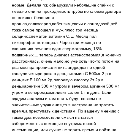
норме. Делала гсг, обнаружили небольшие спайки с
лева,но они на проходимость трубы по словам доктора
не влияют. Лечение я
прошла,солкосерил,вобензим,свечи с лонгидазой,всё
тоже самое прошел и муж,плюс три месяца
селцинк,спематон,витамин С,Е. Месяц пил
ликопрофит потенциал. Через три месяца по
окончанию лечения сдал спермограмму, 13%
подвижных.... теперь диагноз астеноспермия,я конечно
расстроилась, очень мало,но уже хоть что-то,потом на
два месяца прописали пить андродоз по одной
капсуле четыре раза в день,витамин С 500мг 2 р в
день,вит Е 100 мг 2р,липоевую кислоту 2т 2р в
день,карнитин 300 мг утром и вечером,аргинин 500 мг
утром и вечером,компливит селен 1 т в день. Если
здадим анализы и там опять будут совсем не
значительные улучшения,то я настроена не тратить
время,а преступать к действиям. По вашему мнению с
таким диагнозом,есть ли смысл пытаться
забеременеть с помощью внутриматочной
инсеминации, или лучше не терять время и пойти на