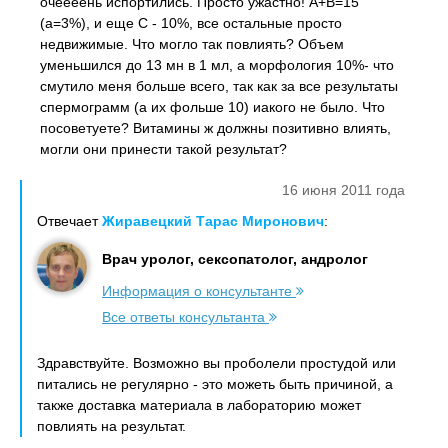
очеееень испортились. Просто ужастно! А+В=15
(а=3%), и еще С - 10%, все остальные просто
недвижимые. Что могло так повлиять? Объем
уменьшился до 13 мн в 1 мл, а морфология 10%- что
смутило меня больше всего, так как за все результаты
спермограмм (а их фольше 10) иакого не было. Что
посоветуете? Витамины ж должны позитивно влиять,
могли они принести такой результат?
16 июня 2011 года
Отвечает
Жиравецкий Тарас Миронович
:
Врач уролог, сексопатолог, андролог
Информация о консультанте
Все ответы консультанта
Здравствуйте. Возможно вы проболели простудой или
питались не регулярно - это можеть быть причиной, а
также доставка материала в лабораторию может
повлиять на результат.