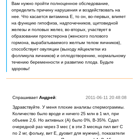
Вам нужно пройти полноценное обследование,
определить причину нарушения и воздействовать на
нее. Что касается витамина Е, то он, во-первых, влияет
на функцию гипофиза, надпочечников, щитовидной
железы и половых желез, во-вторых, участвует в
образовании прогестерона (женского полового
гормона, вырабатываемого желтым телом яичников),
способствует овуляции (выходу яйцеклетки из
фолликула яичников) и оплодотворению, нормальному
течению беременности и развитию плода. Будьте
здоровы!
Спрашивает
Андрей
:
2011-06-11 20:48:08
Здравствуйте. У меня плохие анализы спермограммы.
Количество было вроде и ничего 25 млн в 1 мл, при
объеме 2,6. Но активных (А) было 0%, В-35%. Сдал
очередной раз через 3 мес ( в эти 3 месяца пил вит С
по 2 мг, фольку, вит Е, дуовит для мужчин), показатели