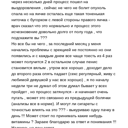
через несколько дней процесс пошел на
выздоровления , сейчас не чего не болит опухоль
спала но на яичке осталась еще такая тоненькая
ниточка с бугорком с левой стороны правого яичка -
врач сказал что это нормально и процесс этого
исчезновение довольно долго от полу года , что
подскажите вы ???
Но все бы не чего , за последний месяц у меня
начались проблемы с эрекцией не постоянно но они
появились и с каждым днем все чаще тоесть из 4 раз
может получится 2 в остальном случае пенис
становится вялым , утром все хорошо , доходит дело
до второго раза опять падает (секс регулярный, живу с
любимой девушкой у нас все хорошо) , я по началу
недели три не думал об этом думал бывает у всех
пройдет , но процесс затянулся - и начинает очень
пугать , может это связанно из предыдущей болячки
(анализы все в норме). И могут ли сигареты с
точностью влиять на это ??? - выкуриваю одну пачку в
день !!! Может стоит по принимать какие нибудь
витамины ? Зараее благодарю за ответ и понимания !!!
Надеюсь на ваш совет .