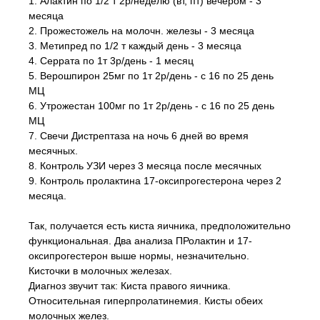
1. Алактин по 1/2 т 2р/неделю (вт, пт) вечером - 3
месяца
2. Прожестожель на молочн. железы - 3 месяца
3. Метипред по 1/2 т каждый день - 3 месяца
4. Серрата по 1т 3р/день - 1 месяц
5. Верошпирон 25мг по 1т 2р/день - с 16 по 25 день
МЦ
6. Утрожестан 100мг по 1т 2р/день - с 16 по 25 день
МЦ
7. Свечи Дистрептаза на ночь 6 дней во время
месячных.
8. Контроль УЗИ через 3 месяца после месячных
9. Контроль пролактина 17-оксипрогестерона через 2
месяца.
Так, получается есть киста яичника, предположительно
функциональная. Два анализа ПРолактин и 17-
оксипрогестерон выше нормы, незначительно.
Кисточки в молочных железах.
Диагноз звучит так: Киста правого яичника.
Относительная гиперпролатинемия. Кисты обеих
молочных желез.