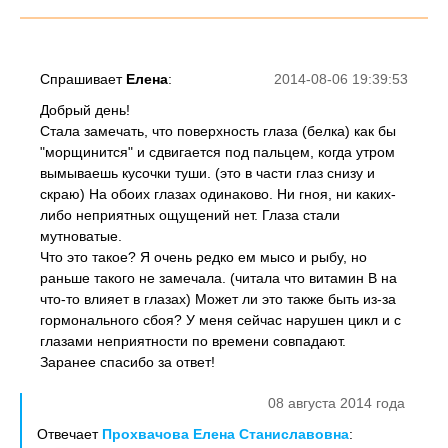
Спрашивает
Елена
:
2014-08-06 19:39:53
Добрый день!
Стала замечать, что поверхность глаза (белка) как бы
"морщинится" и сдвигается под пальцем, когда утром
вымываешь кусочки туши. (это в части глаз снизу и
скраю) На обоих глазах одинаково. Ни гноя, ни каких-
либо неприятных ощущений нет. Глаза стали
мутноватые.
Что это такое? Я очень редко ем мысо и рыбу, но
раньше такого не замечала. (читала что витамин В на
что-то влияет в глазах) Может ли это также быть из-за
гормонального сбоя? У меня сейчас нарушен цикл и с
глазами неприятности по времени совпадают.
Заранее спасибо за ответ!
08 августа 2014 года
Отвечает
Прохвачова Елена Станиславовна
: