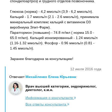
спондилоартроз) и грудного отделов позвоночника.
Глюкоза (норма) - 4,2 ммоль/л (3,9 - 6,2 ммоль/л).
Кальций - 1.7 ммоль/л (2.1 - 2.6 ммоль/л), принимала
минеральный комплекс кальций с витамином D3
виробниука Элит-Фарм).
Паратгормон (повышен) - 74.8 пг/мл ( норма 15.0 -
65.0 пг/мл). Кальций ионизированный - 1.24 ммоль/л
(1.16-1.32 ммоль/л). Фосфор - 0.96 ммоль/л (0.81 -
1.45 ммоль/л).
Заранее благодарна за консультацию!
12 июля 2016 года
Отвечает
Михайленко Елена Юрьевна
:
Врач высшей категории, эндокринолог,
диетолог, к.м.н.
Информация о консультанте
Все ответы консультанта