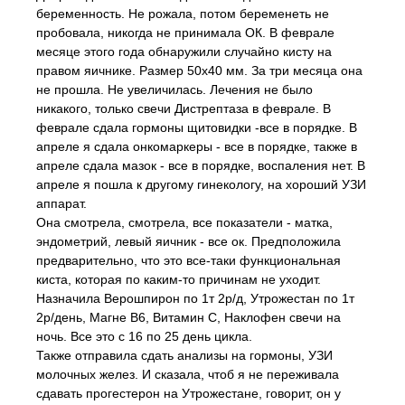
беременность. Не рожала, потом беременеть не
пробовала, никогда не принимала ОК. В феврале
месяце этого года обнаружили случайно кисту на
правом яичнике. Размер 50х40 мм. За три месяца она
не прошла. Не увеличилась. Лечения не было
никакого, только свечи Дистрептаза в феврале. В
феврале сдала гормоны щитовидки -все в порядке. В
апреле я сдала онкомаркеры - все в порядке, также в
апреле сдала мазок - все в порядке, воспаления нет. В
апреле я пошла к другому гинекологу, на хороший УЗИ
аппарат.
Она смотрела, смотрела, все показатели - матка,
эндометрий, левый яичник - все ок. Предположила
предварительно, что это все-таки функциональная
киста, которая по каким-то причинам не уходит.
Назначила Верошпирон по 1т 2р/д, Утрожестан по 1т
2р/день, Магне В6, Витамин С, Наклофен свечи на
ночь. Все это с 16 по 25 день цикла.
Также отправила сдать анализы на гормоны, УЗИ
молочных желез. И сказала, чтоб я не переживала
сдавать прогестерон на Утрожестане, говорит, он у