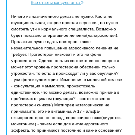
Все ответы консультанта
Ничего из назначенного делать не нужно. Киста не
функциональная, скорее простая серозная, но нужно
смотреть узи у нормального специалиста. Возможно
будет показано оперативное лечение(лапароскопия).
Пролактин лучше сдать повторно, такое
незначительное повышение агрессивного лечения не
требует. Прогестерон низковат и это на фоне
утрожестана. Сделан анализ соответственно вопрос а
может этот уровень прогестерона обеспечен только
утрожестан, то есть: а происходит ли у вас овуляция?,
- узи фолликулометрия. Изменения в молочной железе
- консультация маммолога, прожестожель
единственное, что можно делать, возможно причина в
проблемах с циклом (овуляция? - соответственно
прогестерон снижен) Метипред категорически не
принимайте, это не витамины. А 17 - альфа-
оксипрогестерон не повод, верошпирон тоже(диуретик-
мочегонное) - зачем если для антиандрогенного
эффекта, то принимают постоянно и какие основания?