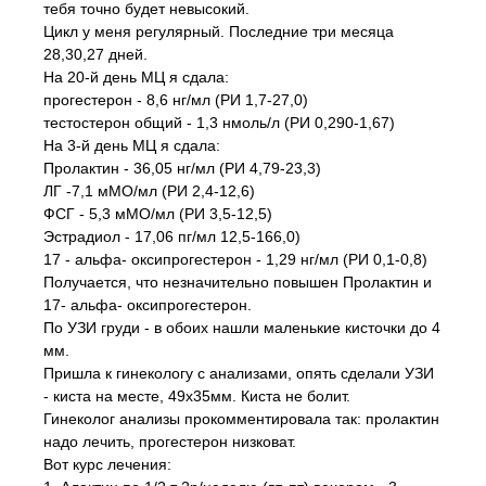
тебя точно будет невысокий.
Цикл у меня регулярный. Последние три месяца
28,30,27 дней.
На 20-й день МЦ я сдала:
прогестерон - 8,6 нг/мл (РИ 1,7-27,0)
тестостерон общий - 1,3 нмоль/л (РИ 0,290-1,67)
На 3-й день МЦ я сдала:
Пролактин - 36,05 нг/мл (РИ 4,79-23,3)
ЛГ -7,1 мМО/мл (РИ 2,4-12,6)
ФСГ - 5,3 мМО/мл (РИ 3,5-12,5)
Эстрадиол - 17,06 пг/мл 12,5-166,0)
17 - альфа- оксипрогестерон - 1,29 нг/мл (РИ 0,1-0,8)
Получается, что незначительно повышен Пролактин и
17- альфа- оксипрогестерон.
По УЗИ груди - в обоих нашли маленькие кисточки до 4
мм.
Пришла к гинекологу с анализами, опять сделали УЗИ
- киста на месте, 49х35мм. Киста не болит.
Гинеколог анализы прокомментировала так: пролактин
надо лечить, прогестерон низковат.
Вот курс лечения: