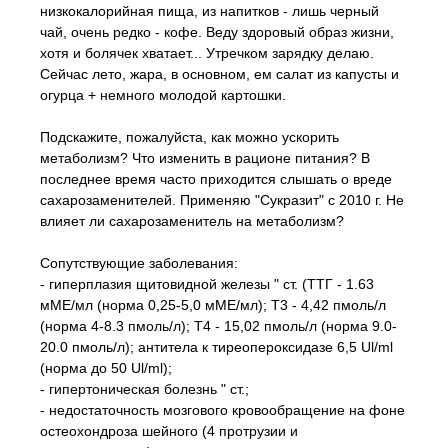
низкокалорийная пища, из напитков - лишь черный
чай, очень редко - кофе. Веду здоровый образ жизни,
хотя и болячек хватает... Утречком зарядку делаю.
Сейчас лето, жара, в основном, ем салат из капусты и
огурца + немного молодой картошки.
Подскажите, пожалуйста, как можно ускорить
метаболизм? Что изменить в рационе питания? В
последнее время часто приходится слышать о вреде
сахарозаменителей. Применяю "Сукразит" с 2010 г. Не
влияет ли сахарозаменитель на метаболизм?
Сопутствующие заболевания:
- гиперплазия щитовидной железы " ст. (ТТГ - 1.63
мМЕ/мл (норма 0,25-5,0 мМЕ/мл); Т3 - 4,42 пмоль/л
(норма 4-8.3 пмоль/л); Т4 - 15,02 пмоль/л (норма 9.0-
20.0 пмоль/л); антитела к тиреопероксидазе 6,5 Ul/ml
(норма до 50 Ul/ml);
- гипертоническая болезнь " ст.;
- недостаточность мозгового кровообращение на фоне
остеохондроза шейного (4 протрузии и