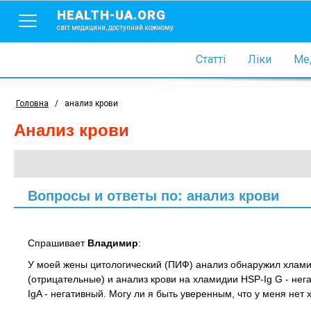
HEALTH-UA.ORG
світ медицини, доступний кожному
Статті
Ліки
Мед
Головна
/
анализ крови
анализ крови
Вопросы и ответы по: анализ крови
Спрашивает
Владимир
:
У моей жены цитологический (ПИФ) анализ обнаружил хламид
(отрицательные) и анализ крови на хламидии HSP-Ig G - нег
IgA - негативный. Могу ли я быть уверенным, что у меня нет