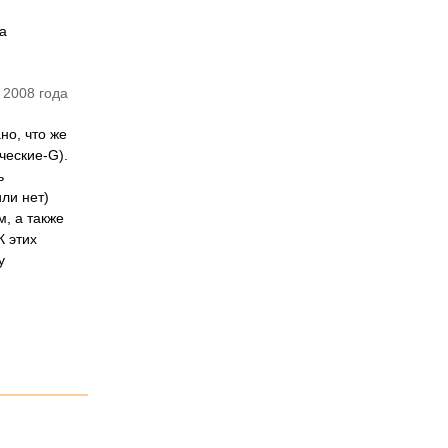
а
 2008 года
но, что же
ческие-G).
ь
ли нет)
, а также
К этих
у