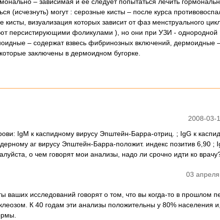
монально – зависимая и ее следует попытаться лечить гормональ
ся (исчезнуть) могут : серозные кисты – после курса противовосп
 кисты, визуализация которых зависит от фаз менструального цикл
ют персистирующими фоликулами ), но они при УЗИ - однородной
иоидные – содержат взвесь фибринозных включений, дермоидные –
 которые заключены в дермоидном бугорке.
2008-03-1
рови: IgM к каспидному вирусу Эпштейн-Барра-отриц. ; IgG к каспи
дерному аг вирусу Эпштейн-Барра-положит. индекс позитив 6,90 ; I
луйста, о чем говорят мои анализы, надо ли срочно идти ко врачу
03 апреля
ты ваших исследований говорят о том, что вы когда-то в прошлом 
еозом. К 40 годам эти анализы положительны у 80% населения и, 
ормы.