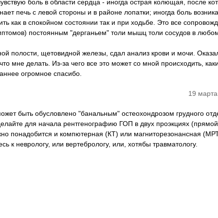
чувствую боль в области сердца - иногда острая колющая, после ко
инает печь с левой стороны и в районе лопатки; иногда боль возник
ть как в спокойном состоянии так и при ходьбе. Это все сопровож
мптомов) постоянным "дерганьем" толи мышц толи сосудов в любо
ной полости, щетовидной железы, сдал анализ крови и мочи. Оказа
что мне делать. Из-за чего все это может со мной происходить, как
аннее огромное спасибо.
19 марта
 может быть обусловлено "банальным" остеохондрозом грудного отд
делайте для начала рентгенографию ГОП в двух проэкциях (прямой
жно понадобится и компютерная (КТ) или магниторезонансная (МР
сь к неврологу, или вертебрологу, или, хотябы травматологу.