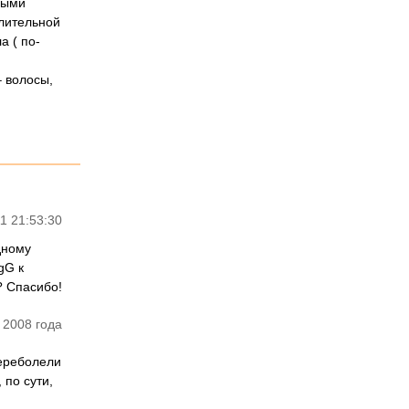
ными
алительной
а ( по-
 волосы,
1 21:53:30
дному
gG к
? Спасибо!
 2008 года
переболели
по сути,