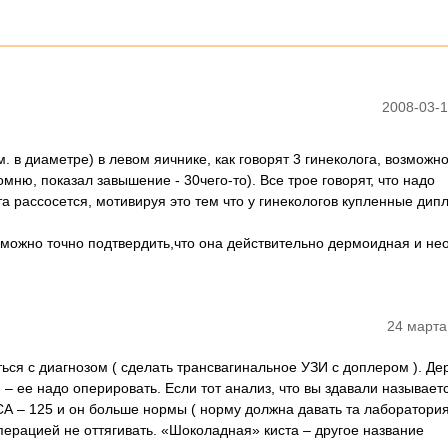
2008-03-1
. в диаметре) в левом яичнике, как говорят 3 гинеколога, возможн
мню, показал завышение - 30чего-то). Все трое говорят, что надо
та рассосется, мотивируя это тем что у гинекологов купленные дип
к можно точно подтвердить,что она действительно дермоидная и н
24 марта
ься с диагнозом ( сделать трансвагинальное УЗИ с доплером ). Д
 – ее надо оперировать. Если тот анализ, что вы здавали называет
А – 125 и он больше нормы ( норму должна давать та лаборатория
 операцией не оттягивать. «Шоколадная» киста – другое название