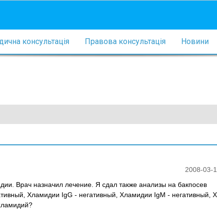
ична консультація
Правова консультація
Новини
2008-03-1
ии. Врач назначил лечение. Я сдал также анализы на бакпосев
ативный, Хламидии IgG - негативный, Хламидии IgM - негативный,
 хламидий?