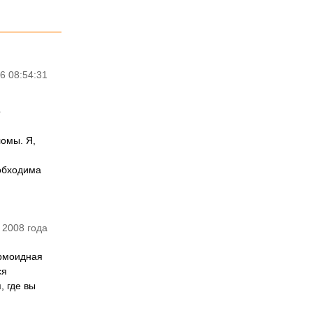
6 08:54:31
о
ломы. Я,
еобходима
 2008 года
ермоидная
ся
, где вы