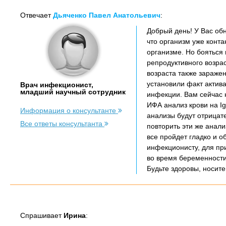
Отвечает
Дьяченко Павел Анатольевич
:
Добрый день! У Вас об
что организм уже конта
организме. Но бояться 
репродуктивного возрас
возраста также зараже
установили факт актива
Врач инфекционист,
младший научный сотрудник
инфекции. Вам сейчас 
ИФА анализ крови на I
Информация о консультанте
анализы будут отрицат
Все ответы консультанта
повторить эти же анали
все пройдет гладко и о
инфекционисту, для пр
во время беременности
Будьте здоровы, носите
Спрашивает
Ирина
: