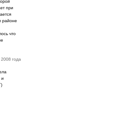
торой
ает при
дается
м районе
лось что
ие
 2008 года
ела
 и
Т)