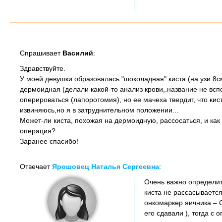
Спрашивает
Василий
:
Здравствуйте.
У моей девушки образовалась "шоколадная" киста (на узи 8см
дермоидная (делали какой-то анализ крови,.название не вспо
оперироваться (лапоротомия), но ее мачеха твердит, что кис
извиняюсь,но я в затруднительном положении...
Может-ли киста, похожая на дермоидную, рассосаться, и ка
операция?
Заранее спасибо!
Отвечает
Ярошовец Наталья Сергеевна
:
Очень важно определит
киста не рассасывается
онкомаркер яичника – С
его сдавали ), тогда с