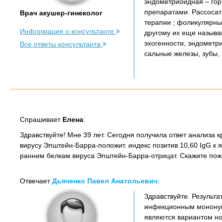
эндометриоидная – гор
препаратами. Рассосать
Врач акушер-гинеколог
терапии ; фоликулярные
Информация о консультанте
другому их еще называ
эхогенности, эндометр
Все ответы консультанта
сальные железы, зубы,
Спрашивает
Елена
:
Здравствуйте! Мне 39 лет. Сегодня получила ответ анализа к
вирусу Эпштейн-Барра-положит. индекс позитив 10,60 IgG к я
ранним белкам вируса Эпштейн-Барра-отрицат. Скажите пожа
Отвечает
Дьяченко Павел Анатольевич
:
Здравствуйте. Результа
инфекционным мононукл
являются вариантом н