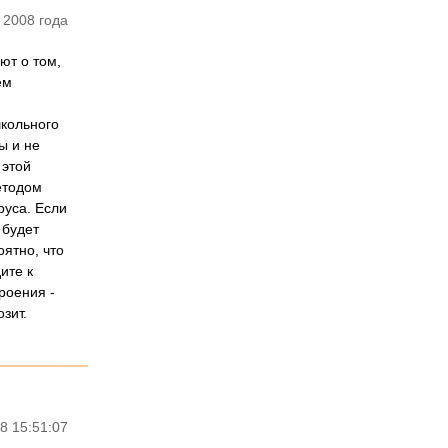
 2008 года
ют о том,
ем
школьного
ы и не
 этой
етодом
руса. Если
 будет
оятно, что
ите к
роения -
зит.
8 15:51:07