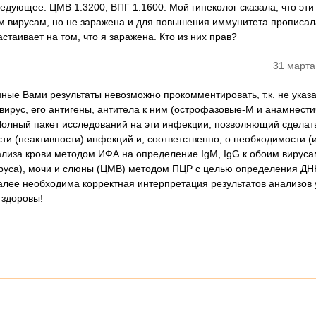
ледующее: ЦМВ 1:3200, ВПГ 1:1600. Мой гинеколог сказала, что эти
тим вирусам, но не заражена и для повышения иммунитета прописал
таивает на том, что я заражена. Кто из них прав?
31 марта
ные Вами результаты невозможно прокомментировать, т.к. не указа
вирус, его антигены, антитела к ним (острофазовые-М и анамнести
Полный пакет исследований на эти инфекции, позволяющий сделат
ти (неактивности) инфекций и, соответственно, о необходимости (и
ализа крови методом ИФА на определение IgM, IgG к обоим вирусам
ируса), мочи и слюны (ЦМВ) методом ПЦР с целью определения ДН
Далее необходима корректная интерпретация результатов анализов 
 здоровы!