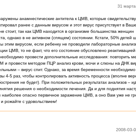
31 марта
наружены анамнестические антитела к ЦМВ, которые свидетельству
ктировал ранее с данным вирусом и этот вирус присутствует в Ваш
не стоит, так как ЦМВ находится в организме большинства женщин
та, однако в не активном (спящем) состоянии. Кстати, 50% детей 
ны этим вирусом, если ребенку не проводили лабораторные анализ
ции ЦМВ, то не факт, что его состояние обусловлено реактивацией
необходимо провести дополнительные исследования: повторить м
gМ и провести методом ПЦР анализ крови, мочи и слюны на ДНК ви
ельными – вирус спит. Однако, за время беременности необходимо
зы 4-5 раз, чтобы контролировать активность процесса (вполне вер
бострения не будет). При положительных результатах анализов – ид
инятия решения о необходимости лечения. Да и для поднятия наст
 наиболее опасно первичное заражение ЦМВ, а оно Вам уже не гро
 и рожайте с удовольствием!
2008-03-0