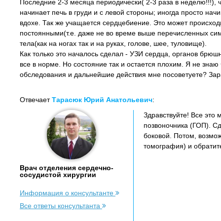
Последние 2-3 месяца периодически( 2-3 раза в неделю!!!), 
начинает печь в груди и с левой стороны; иногда просто нач
вдохе. Так же учащается сердцебиение. Это может происходи
постоянными(т.е. даже не во време выше перечисленных си
тела(как на ногах так и на руках, голове, шее, туловище).
Как только это началось сделал - УЗИ сердца, органов брюш
все в норме. Но состояние так и остается плохим. Я не знаю 
обследования и дальнейшие действия мне посоветуете? Зар
Отвечает
Тарасюк Юрий Анатольевич
:
Здравствуйте! Все это
позвоночника (ГОП). С
боковой. Потом, возмо
томография) и обратите
Врач отделения сердечно-
сосудистой хирургии
Информация о консультанте
Все ответы консультанта