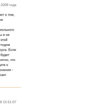
 2008 года
ют о том,
ем
школьного
ы и не
 этой
етодом
руса. Если
 будет
оятно, что
ите к
роения -
зит.
8 15:51:07