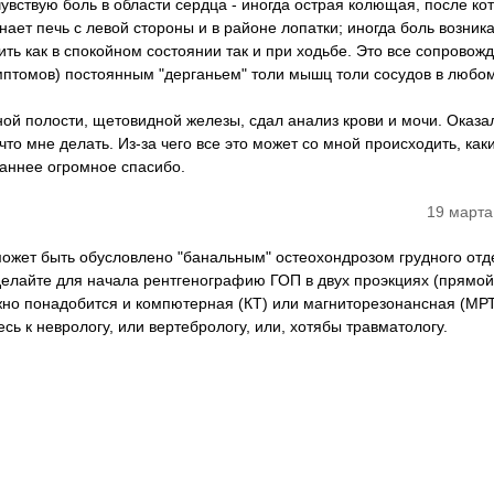
чувствую боль в области сердца - иногда острая колющая, после ко
инает печь с левой стороны и в районе лопатки; иногда боль возник
ть как в спокойном состоянии так и при ходьбе. Это все сопровож
мптомов) постоянным "дерганьем" толи мышц толи сосудов в любо
ной полости, щетовидной железы, сдал анализ крови и мочи. Оказа
что мне делать. Из-за чего все это может со мной происходить, как
аннее огромное спасибо.
19 марта
 может быть обусловлено "банальным" остеохондрозом грудного отд
делайте для начала рентгенографию ГОП в двух проэкциях (прямой
жно понадобится и компютерная (КТ) или магниторезонансная (МР
сь к неврологу, или вертебрологу, или, хотябы травматологу.