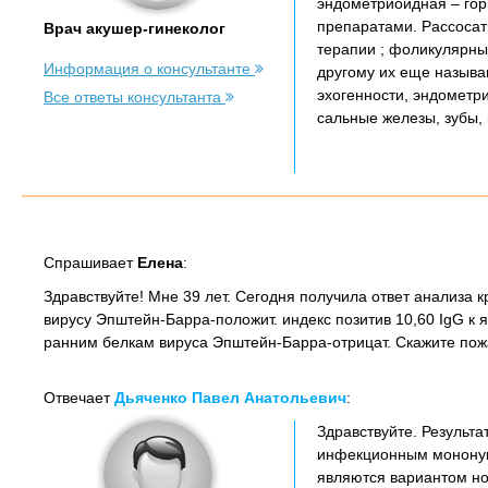
эндометриоидная – гор
препаратами. Рассосать
Врач акушер-гинеколог
терапии ; фоликулярные
Информация о консультанте
другому их еще называ
эхогенности, эндометр
Все ответы консультанта
сальные железы, зубы,
Спрашивает
Елена
:
Здравствуйте! Мне 39 лет. Сегодня получила ответ анализа к
вирусу Эпштейн-Барра-положит. индекс позитив 10,60 IgG к я
ранним белкам вируса Эпштейн-Барра-отрицат. Скажите пожа
Отвечает
Дьяченко Павел Анатольевич
:
Здравствуйте. Результа
инфекционным мононукл
являются вариантом н