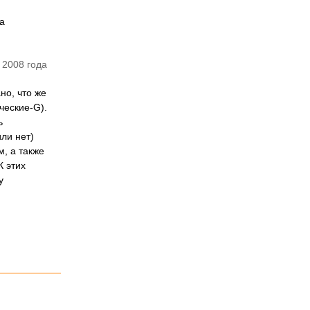
а
 2008 года
но, что же
ческие-G).
ь
ли нет)
, а также
К этих
у