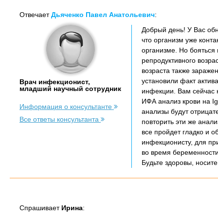
Отвечает
Дьяченко Павел Анатольевич
:
Добрый день! У Вас об
что организм уже конта
организме. Но бояться 
репродуктивного возрас
возраста также зараже
установили факт актива
Врач инфекционист,
младший научный сотрудник
инфекции. Вам сейчас 
ИФА анализ крови на I
Информация о консультанте
анализы будут отрицат
Все ответы консультанта
повторить эти же анали
все пройдет гладко и о
инфекционисту, для пр
во время беременности
Будьте здоровы, носите
Спрашивает
Ирина
: