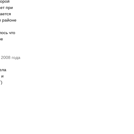
торой
ает при
дается
м районе
лось что
ие
 2008 года
ела
 и
Т)