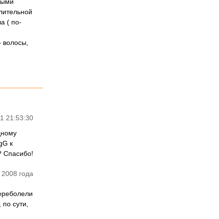
ными
алительной
а ( по-
 волосы,
1 21:53:30
дному
gG к
? Спасибо!
 2008 года
переболели
по сути,