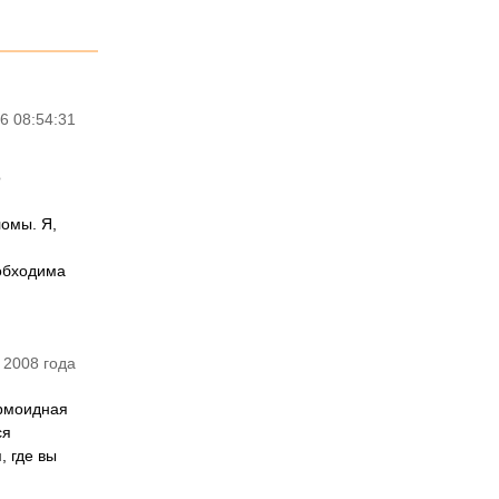
6 08:54:31
о
ломы. Я,
еобходима
 2008 года
ермоидная
ся
, где вы