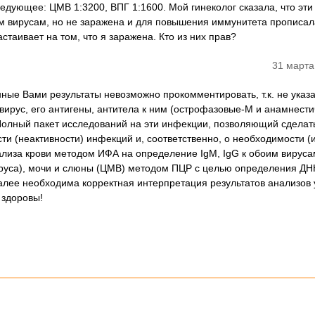
ледующее: ЦМВ 1:3200, ВПГ 1:1600. Мой гинеколог сказала, что эти
тим вирусам, но не заражена и для повышения иммунитета прописал
таивает на том, что я заражена. Кто из них прав?
31 марта
ные Вами результаты невозможно прокомментировать, т.к. не указа
вирус, его антигены, антитела к ним (острофазовые-М и анамнести
Полный пакет исследований на эти инфекции, позволяющий сделат
ти (неактивности) инфекций и, соответственно, о необходимости (и
ализа крови методом ИФА на определение IgM, IgG к обоим вирусам
ируса), мочи и слюны (ЦМВ) методом ПЦР с целью определения ДН
Далее необходима корректная интерпретация результатов анализов 
 здоровы!