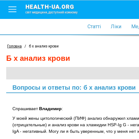
HEALTH-UA.ORG
світ медицини, доступний кожному
Статті
Ліки
Мед
Головна
/
б х анализ крови
б х анализ крови
Вопросы и ответы по: б х анализ крови
Спрашивает
Владимир
:
У моей жены цитологический (ПИФ) анализ обнаружил хламид
(отрицательные) и анализ крови на хламидии HSP-Ig G - нег
IgA - негативный. Могу ли я быть уверенным, что у меня нет