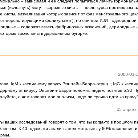
монально – зависимая и ее следует попытаться лечить гормональ
ся (исчезнуть) могут : серозные кисты – после курса противовосп
 кисты, визуализация которых зависит от фаз менструального цикл
ют персистирующими фоликулами ), но они при УЗИ - однородной
иоидные – содержат взвесь фибринозных включений, дермоидные –
 которые заключены в дермоидном бугорке.
2008-03-1
рови: IgM к каспидному вирусу Эпштейн-Барра-отриц. ; IgG к каспи
дерному аг вирусу Эпштейн-Барра-положит. индекс позитив 6,90 ; I
луйста, о чем говорят мои анализы, надо ли срочно идти ко врачу
03 апреля
ты ваших исследований говорят о том, что вы когда-то в прошлом 
еозом. К 40 годам эти анализы положительны у 80% населения и, 
ормы.