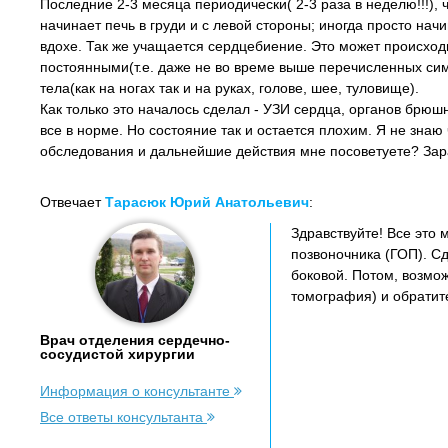
Последние 2-3 месяца периодически( 2-3 раза в неделю!!!), 
начинает печь в груди и с левой стороны; иногда просто нач
вдохе. Так же учащается сердцебиение. Это может происходи
постоянными(т.е. даже не во време выше перечисленных си
тела(как на ногах так и на руках, голове, шее, туловище).
Как только это началось сделал - УЗИ сердца, органов брюш
все в норме. Но состояние так и остается плохим. Я не знаю 
обследования и дальнейшие действия мне посоветуете? Зар
Отвечает
Тарасюк Юрий Анатольевич
:
Здравствуйте! Все это
позвоночника (ГОП). С
боковой. Потом, возмо
томография) и обратите
Врач отделения сердечно-
сосудистой хирургии
Информация о консультанте
Все ответы консультанта