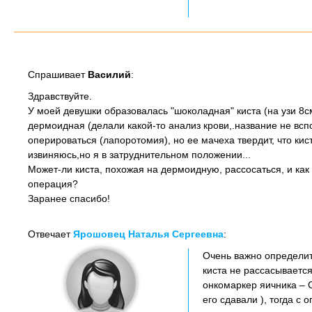
Спрашивает
Василий
:
Здравствуйте.
У моей девушки образовалась "шоколадная" киста (на узи 8см
дермоидная (делали какой-то анализ крови,.название не вспо
оперироваться (лапоротомия), но ее мачеха твердит, что кис
извиняюсь,но я в затруднительном положении...
Может-ли киста, похожая на дермоидную, рассосаться, и ка
операция?
Заранее спасибо!
Отвечает
Ярошовец Наталья Сергеевна
:
Очень важно определит
киста не рассасывается
онкомаркер яичника – С
его сдавали ), тогда с