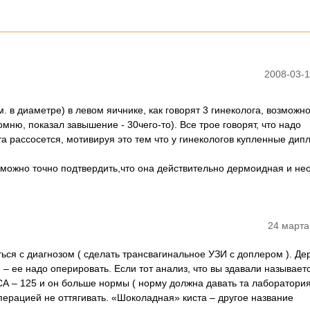
2008-03-1
. в диаметре) в левом яичнике, как говорят 3 гинеколога, возможн
мню, показал завышение - 30чего-то). Все трое говорят, что надо
та рассосется, мотивируя это тем что у гинекологов купленные дип
к можно точно подтвердить,что она действительно дермоидная и н
24 марта
ься с диагнозом ( сделать трансвагинальное УЗИ с доплером ). Д
 – ее надо оперировать. Если тот анализ, что вы здавали называет
А – 125 и он больше нормы ( норму должна давать та лаборатория
 операцией не оттягивать. «Шоколадная» киста – другое название