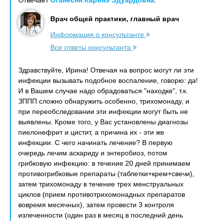
Отвечает
Оганесян Каринэ Эдуардовна
:
Врач общей практики, главный врач
Информация о консультанте
Все ответы консультанта
Здравствуйте, Ирина! Отвечая на вопрос могут ли эти
инфекции вызывать подобное воспаление, говорю: да!
И в Вашем случае надо обрадоваться "находке", т.к.
ЗППП сложно обнаружить особенно, трихомонаду, и
при переобследовании эти инфекции могут быть не
выявлены. Кроме того, у Вас установлены диагнозы
пиелонефрит и цистит, а причина их - эти же
инфекции. С чего начинать лечение? В первую
очередь лечим аскариду и энтеробиоз, потом
грибковую инфекцию: в течение 20 дней принимаем
противогрибковые препараты (таблетки+крем+свечи),
затем трихомонаду в течение трех менструальных
циклов (прием противотрихомонадных препаратов
вовремя месячных), затем провести 3 контроля
излеченности (один раз в месяц в последний день