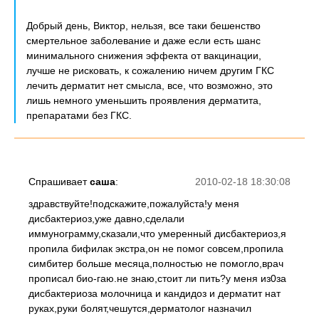
Добрый день, Виктор, нельзя, все таки бешенство
смертельное заболевание и даже если есть шанс
минимального снижения эффекта от вакцинации,
лучше не рисковать, к сожалению ничем другим ГКС
лечить дерматит нет смысла, все, что возможно, это
лишь немного уменьшить проявления дерматита,
препаратами без ГКС.
Спрашивает
саша
:
2010-02-18 18:30:08
здравствуйте!подскажите,пожалуйста!у меня
дисбактериоз,уже давно,сделали
иммунограмму,сказали,что умеренный дисбактериоз,я
пропила бифилак экстра,он не помог совсем,пропила
симбитер больше месяца,полностью не помогло,врач
прописал био-гаю.не знаю,стоит ли пить?у меня из0за
дисбактериоза молочница и кандидоз и дерматит нат
руках,руки болят,чешутся,дерматолог назначил