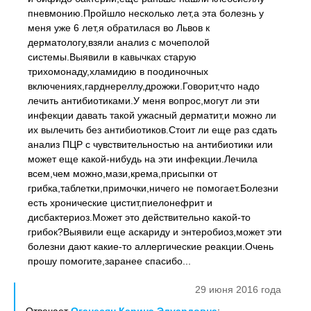
пневмонию.Пройшло несколько лет,а эта болезнь у
меня уже 6 лет,я обратилася во Львов к
дерматологу,взяли анализ с мочеполой
системы.Выявили в кавычках старую
трихомонаду,хламидию в поодиночных
включениях,гарднереллу,дрожжи.Говорит,что надо
лечить антибиотиками.У меня вопрос,могут ли эти
инфекции давать такой ужасный дерматит,и можно ли
их вылечить без антибиотиков.Стоит ли еще раз сдать
анализ ПЦР c чувствительностью на антибиотики или
может еще какой-нибудь на эти инфекции.Лечила
всем,чем можно,мази,крема,присыпки от
грибка,таблетки,примочки,ничего не помогает.Болезни
есть хронические цистит,пиелонефрит и
дисбактериоз.Может это действительно какой-то
грибок?Выявили еще аскариду и энтеробиоз,может эти
болезни дают какие-то аллергические реакции.Очень
прошу помогите,заранее спасибо...
29 июня 2016 года