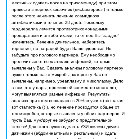
месячных сдавать посев на трихомонаду) при этом
привести в порядок кишечник (дисбактериоз ) и только
после этого начинать лечение хламидиоза
антибиотиками в течение 28 дней. Поскольку
гарднерелла лечится противотрихомонадными
препаратами и антибитиками, то от нее Вы "заодно"
излечитесь. Лечение длительное, наберитесь
терпения, но наградой будет Ваше здоровье! Не
забудьте про полового партнера. Ему необходимо
пролечиться от всех этих же инфекций, которые
выявлены у Вас. Сдавать анализы половому партнеру
нужно только на те микробы, которые у Вас не
выявлены, например, уреаплазму и микоплазму. Дело
в том, что у пары, прожившей совместно много лет,
могут выявляться разные инфекции. Результаты
анализа при этом совпадают в 20% случаях (вот такая
вот статистика (( ), но лечение проводится общее от
тех микробов, которые выявлены у обоих партнеров. И
пусть Ваш муж/друг не забудет о предстательной
железе! Для этого нужно сделать УЗИ железы двумя
датчиками (абдоминалтным и ректальным) и сдать