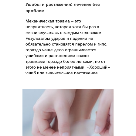
Ушибы и растяжения: лечение без
проблем
Механическая травма – это
неприятность, которая хотя бы раз в
жизни случалась с каждым человеком.
Результатом ударов и падений не
обязательно становятся перелом и гипс,
гораздо чаще дело ограничивается
ушибами и растяжением связок –
травмами гораздо более легкими, но от
этого не менее неприятными. «Хороший»
ушиб или значительное растяжение
связок на руке или ноге – это не только
боль, но и временное ограничение
подвижности человека или его
способности к самообслуживанию.
Именно поэтому так важно знать о
средствах, лечащих ушибы и растяжения,
и уметь ими пользоваться.