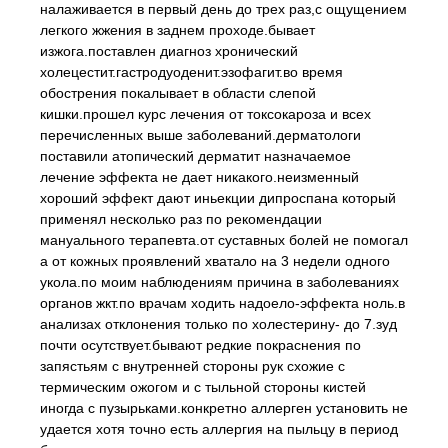
налаживается в первый день до трех раз,с ощущением
легкого жжения в заднем проходе.бывает
изжога.поставлен диагноз хронический
холецестит.гастродуоденит.эзофагит.во время
обострения покалывает в области слепой
кишки.прошел курс лечения от токсокароза и всех
перечисленных выше заболеваний.дерматологи
поставили атопический дерматит назначаемое
лечение эффекта не дает никакого.неизменный
хороший эффект дают иньекции дипроспана который
применял несколько раз по рекомендации
мануального терапевта.от суставных болей не помогал
а от кожных проявлений хватало на 3 недели одного
укола.по моим наблюдениям причина в заболеваниях
органов жкт.по врачам ходить надоело-эффекта ноль.в
анализах отклонения только по холестерину- до 7.зуд
почти осутствует.бывают редкие покраснения по
запястьям с внутренней стороны рук схожие с
термическим ожогом и с тыльной стороны кистей
иногда с пузырьками.конкретно аллерген установить не
удается хотя точно есть аллергия на пыльцу в период