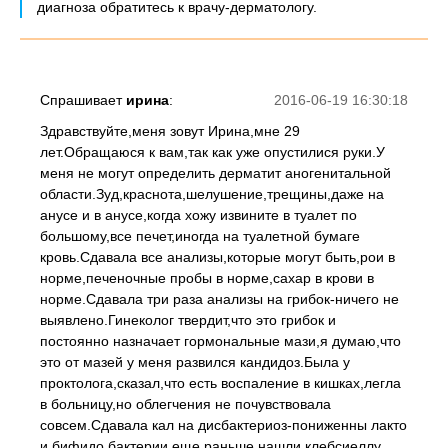
диагноза обратитесь к врачу-дерматологу.
Спрашивает
ирина
:
2016-06-19 16:30:18
Здравствуйте,меня зовут Ирина,мне 29
лет.Обращаюся к вам,так как уже опустилися руки.У
меня не могут определить дерматит аногенитальной
области.Зуд,краснота,шелушение,трещины,даже на
анусе и в анусе,когда хожу извините в туалет по
большому,все печет,иногда на туалетной бумаге
кровь.Сдавала все анализы,которые могут быть,рои в
норме,печеночные пробы в норме,сахар в крови в
норме.Сдавала три раза анализы на грибок-ничего не
выявлено.Гинеколог твердит,что это грибок и
постоянно назначает гормональные мази,я думаю,что
это от мазей у меня развился кандидоз.Была у
проктолога,сказал,что есть воспаление в кишках,легла
в больницу,но облегчения не почувствовала
совсем.Сдавала кал на дисбактериоз-пониженны лакто
и бифидо бактерии,еще раньше нашли клебсиеллу