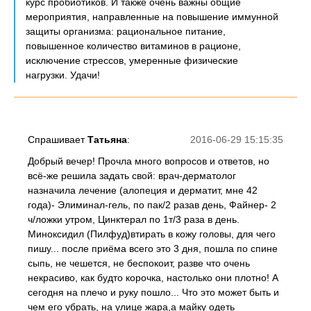
курс пробиотиков. И также очень важны общие
мероприятия, направленные на повышение иммунной
защиты организма: рациональное питание,
повышенное количество витаминов в рационе,
исключение стрессов, умеренные физические
нагрузки. Удачи!
Спрашивает
Татьяна
:
2016-06-29 15:15:35
Добрый вечер! Прочла много вопросов и ответов, но
всё-же решила задать свой: врач-дерматолог
назначила лечение (алопеция и дерматит, мне 42
года)- Элиминал-гель, по пак/2 разав день, Файнер- 2
ч/ложки утром, Цинктерал по 1т/3 раза в день.
Миноксидил (Пилфуд)втирать в кожу головы, для чего
пишу... после приёма всего это 3 дня, пошла по спине
сыпь, не чешется, не беспокоит, разве что очень
некрасиво, как будто корочка, настолько они плотно! А
сегодня на плечо и руку пошло... Что это может быть и
чем его убрать, на улице жара,а майку одеть