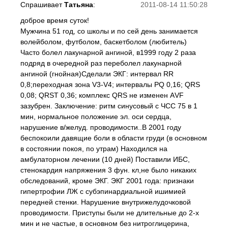
Спрашивает
Татьяна
:
2011-08-14 11:50:28
доброе время суток!
Мужчина 51 год, со школы и по сей день занимается
волейболом, футболом, баскетболом (любитель)
Часто болел лакунарной ангиной, в1999 году 2 раза
подряд в очередной раз переболел лакунарной
ангиной (гнойная)Сделали ЭКГ: интервал RR
0,8;переходная зона V3-V4; интервалы PQ 0,16; QRS
0,08; QRSТ 0,36; комплекс QRS не изменен АVF
зазубрен. Заключение: ритм синусовый с ЧСС 75 в 1
мин, нормальное положение эл. оси сердца,
нарушение в/желуд. проводимости..В 2001 году
беспокоили давящие боли в области груди (в основном
в состоянии покоя, по утрам) Находился на
амбулаторном лечении (10 дней) Поставили ИБС,
стенокардия напряжения 3 фун. кл,не было никаких
обследований, кроме ЭКГ. ЭКГ 2001 года: признаки
гипертрофии ЛЖ с субэпинардиальной ишимией
передней стенки. Нарушение внутрижелудочковой
проводимости. Приступы были не длительные до 2-х
мин и не частые, в основном без нитроглицерина,