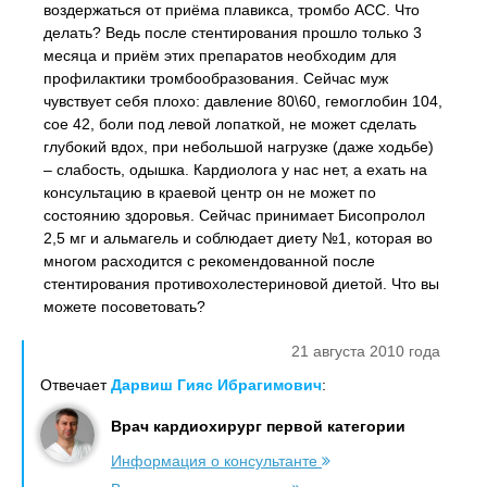
воздержаться от приёма плавикса, тромбо АСС. Что
делать? Ведь после стентирования прошло только 3
месяца и приём этих препаратов необходим для
профилактики тромбообразования. Сейчас муж
чувствует себя плохо: давление 80\60, гемоглобин 104,
сое 42, боли под левой лопаткой, не может сделать
глубокий вдох, при небольшой нагрузке (даже ходьбе)
– слабость, одышка. Кардиолога у нас нет, а ехать на
консультацию в краевой центр он не может по
состоянию здоровья. Сейчас принимает Бисопролол
2,5 мг и альмагель и соблюдает диету №1, которая во
многом расходится с рекомендованной после
стентирования противохолестериновой диетой. Что вы
можете посоветовать?
21 августа 2010 года
Отвечает
Дарвиш Гияс Ибрагимович
:
Врач кардиохирург первой категории
Информация о консультанте