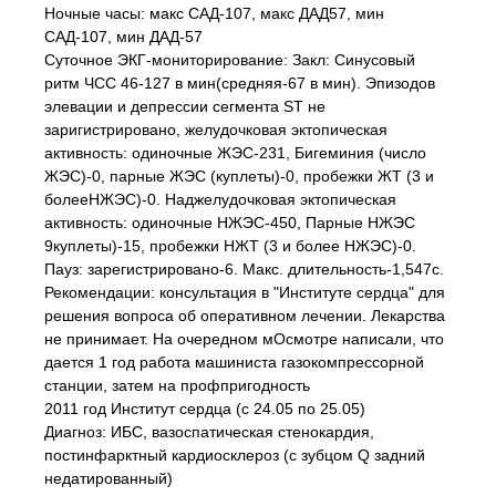
Ночные часы: макс САД-107, макс ДАД57, мин
САД-107, мин ДАД-57
Суточное ЭКГ-мониторирование: Закл: Синусовый
ритм ЧСС 46-127 в мин(средняя-67 в мин). Эпизодов
элевации и депрессии сегмента ST не
заригистрировано, желудочковая эктопическая
активность: одиночные ЖЭС-231, Бигеминия (число
ЖЭС)-0, парные ЖЭС (куплеты)-0, пробежки ЖТ (3 и
болееНЖЭС)-0. Наджелудочковая эктопическая
активность: одиночные НЖЭС-450, Парные НЖЭС
9куплеты)-15, пробежки НЖТ (3 и более НЖЭС)-0.
Пауз: зарегистрировано-6. Макс. длительность-1,547с.
Рекомендации: консультация в "Институте сердца" для
решения вопроса об оперативном лечении. Лекарства
не принимает. На очередном мОсмотре написали, что
дается 1 год работа машиниста газокомпрессорной
станции, затем на профпригодность
2011 год Институт сердца (с 24.05 по 25.05)
Диагноз: ИБС, вазоспатическая стенокардия,
постинфарктный кардиосклероз (с зубцом Q задний
недатированный)