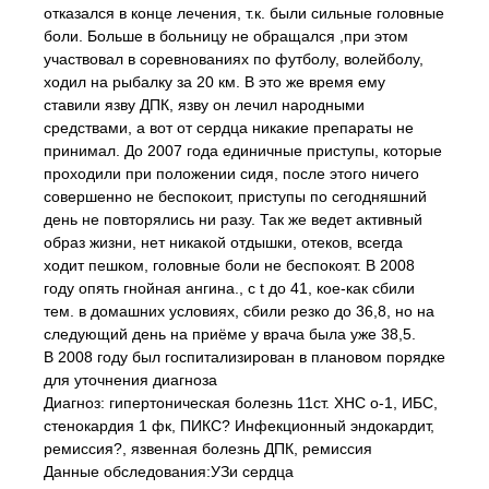
отказался в конце лечения, т.к. были сильные головные
боли. Больше в больницу не обращался ,при этом
участвовал в соревнованиях по футболу, волейболу,
ходил на рыбалку за 20 км. В это же время ему
ставили язву ДПК, язву он лечил народными
средствами, а вот от сердца никакие препараты не
принимал. До 2007 года единичные приступы, которые
проходили при положении сидя, после этого ничего
совершенно не беспокоит, приступы по сегодняшний
день не повторялись ни разу. Так же ведет активный
образ жизни, нет никакой отдышки, отеков, всегда
ходит пешком, головные боли не беспокоят. В 2008
году опять гнойная ангина., с t до 41, кое-как сбили
тем. в домашних условиях, сбили резко до 36,8, но на
следующий день на приёме у врача была уже 38,5.
В 2008 году был госпитализирован в плановом порядке
для уточнения диагноза
Диагноз: гипертоническая болезнь 11ст. ХНС о-1, ИБС,
стенокардия 1 фк, ПИКС? Инфекционный эндокардит,
ремиссия?, язвенная болезнь ДПК, ремиссия
Данные обследования:УЗи сердца