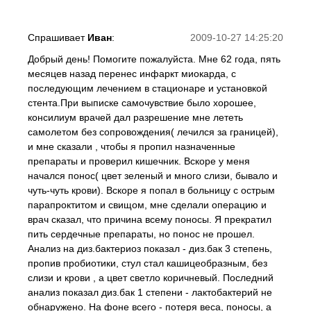
Спрашивает
Иван
:
2009-10-27 14:25:20
Добрый день! Помогите пожалуйста. Мне 62 года, пять
месяцев назад перенес инфаркт миокарда, с
последующим лечением в стационаре и установкой
стента.При выписке самочувствие было хорошее,
консилиум врачей дал разрешение мне лететь
самолетом без сопровождения( лечился за границей),
и мне сказали , чтобы я пропил назначенные
препараты и проверил кишечник. Вскоре у меня
начался понос( цвет зеленый и много слизи, бывало и
чуть-чуть крови). Вскоре я попал в больницу с острым
парапроктитом и свищом, мне сделали операцию и
врач сказал, что причина всему поносы. Я прекратил
пить сердечные препараты, но понос не прошел.
Анализ на диз.бактериоз показал - диз.бак 3 степень,
пропив пробиотики, стул стал кашицеобразным, без
слизи и крови , а цвет светло коричневый. Последний
анализ показал диз.бак 1 степени - лактобактерий не
обнаружено. На фоне всего - потеря веса, поносы, а