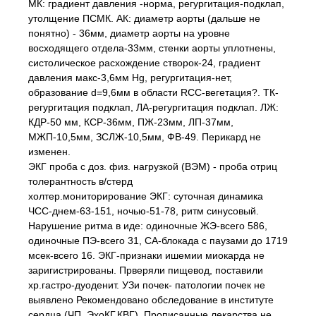
МК: градиент давления -норма, регургитация-подклап,
утолщение ПСМК. АК: диаметр аорты (дальше не
понятно) - 36мм, диаметр аорты на уровне
восходящего отдела-33мм, стенки аорты уплотнены,
систолическое расхождение створок-24, градиент
давления макс-3,6мм Нg, регургитация-нет,
образование d=9,6мм в области RCC-вегетация?. ТК-
регургитация подклап, ЛА-регургитация подклап. ЛЖ:
КДР-50 мм, КСР-36мм, ПЖ-23мм, ЛП-37мм,
МЖП-10,5мм, ЗСЛЖ-10,5мм, ФВ-49. Перикард не
изменен.
ЭКГ проба с доз. физ. нагрузкой (ВЭМ) - проба отриц
толерантность в/стерд
холтер.мониторирование ЭКГ: суточная динамика
ЧСС-днем-63-151, ночью-51-78, ритм синусовый.
Нарушение ритма в иде: одиночные ЖЭ-всего 586,
одиночные ПЭ-всего 31, СА-блокада с паузами до 1719
мсек-всего 16. ЭКГ-признаки ишемии миокарда не
заригистрированы. Прверяли пищевод, поставили
хр.гастро-дуоденит. УЗи почек- патологии почек не
выявлено Рекомендовано обследование в институте
сердца (ЧП_ЭхоКГ,КВГ). Прописанные лекарства не