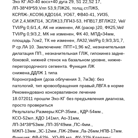
Эхо КГ:АО-40 восх+40 дуга 29, S1 22,S2 17,
ЛП-38*49*59,Vлп 53,9,ПЖ26, толщ.ст.ПЖ5,
КСРЛЖ-,КСО96,КДО164, УО67, ФВ40-41, УИ35,
СИ 2,4,МЖП14, ЗСЛЖ13,ПП43-53, НПВ17,ВТЛЖ22, Vel/
ТVI/Рg 0,6/1,4, АК не изменен, АК (раскр.)20, ФК25,Vel/
ТVI/Рg 0,9/3,2, МК не изменен, ФК 40, МПД=34мм,
площадь 7см2, ТК не изменен, ЛА32,Vel/Рg 0,9/3,3/1,7,
Р ср.ЛА 10. Заключение: ППТ=1,96 м2, незначительная
дилатация ПП., незначительная ГЛЖ, гипокинез задне-
боковой, нижней стенок на базальном уровне, нижне-
перегородочного сегмента. Функция ЛЖ
снижена,ДДЛЖ 1 типа
Коронография (доза облучения 3, 7мЗв): без
патологий, тип кровообращения правый,ЛВГА в норме
Рекомендовано консервативное лечение
18.072011 прошли Эхо-КГ без предъявления диагноза,
просто провериться
Результаты:Размеры:КСР-35мм., КДР-54мм.,
КСО-52мл.,КДО 141мл, Ао-31мм,
ЛП-34*38*53мм.,ПП-35*49мм.,ПС-4мм.,
МЖП-13мм.,ЗС-12мм.,ПЖ-28мм.,Ла-26мм,НПВ-17мм.
Функция: ФВ-62%., УО-89 мл., ФУ-32%.Клапаны: