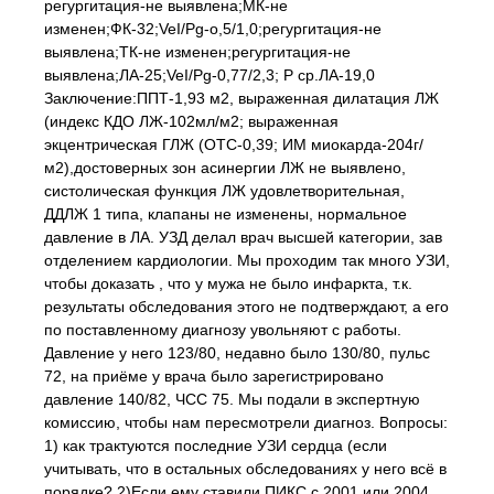
регургитация-не выявлена;МК-не
изменен;ФК-32;VeI/Pg-о,5/1,0;регургитация-не
выявлена;ТК-не изменен;регургитация-не
выявлена;ЛА-25;VeI/Pg-0,77/2,3; Р ср.ЛА-19,0
Заключение:ППТ-1,93 м2, выраженная дилатация ЛЖ
(индекс КДО ЛЖ-102мл/м2; выраженная
экцентрическая ГЛЖ (ОТС-0,39; ИМ миокарда-204г/
м2),достоверных зон асинергии ЛЖ не выявлено,
систолическая функция ЛЖ удовлетворительная,
ДДЛЖ 1 типа, клапаны не изменены, нормальное
давление в ЛА. УЗД делал врач высшей категории, зав
отделением кардиологии. Мы проходим так много УЗИ,
чтобы доказать , что у мужа не было инфаркта, т.к.
результаты обследования этого не подтверждают, а его
по поставленному диагнозу увольняют с работы.
Давление у него 123/80, недавно было 130/80, пульс
72, на приёме у врача было зарегистрировано
давление 140/82, ЧСС 75. Мы подали в экспертную
комиссию, чтобы нам пересмотрели диагноз. Вопросы:
1) как трактуются последние УЗИ сердца (если
учитывать, что в остальных обследованиях у него всё в
порядке? 2)Если ему ставили ПИКС с 2001 или 2004