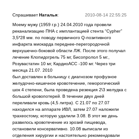
Спрашивает
Наталья
:
2010-08-14 22:55:25
Моему мужу (1959 г.р.) 24.04.2010 года провели
реканализацию ПНА с имплантацией стента “Cypher”
3,5*28 мм. по поводу первичного Q-позитивного
инфаркта миокарда переднее-перегородочной
верхушечно-боковой области ЛЖ. После этого получал
лечение Клопидогрель 75 мг, Бисопролол 5 мг.,
Розувастатин 10 мг, КардиоАСС -100 мг. Через три
месяца 21.07. 2010
был доставлен в больницу с диагнозом профузное
желудочно-кишечное кровотечение, геморогический
шок 4 степени, была проведена резекция 2\3 желудка с
большой кровопотерей. В течении двух дней
переливали кровь (4,5 литра). С 21.07 по 27.07
находился на аппарате ИВЛ, затем 27.07 наложили
трахеостому, которую удалили 3.08. В этот же день
развилось кровотечение из эрозий пищевода,
остановили консервативно. 10.08 выписали из
отделения хирургии и настоятельно рекомендовали