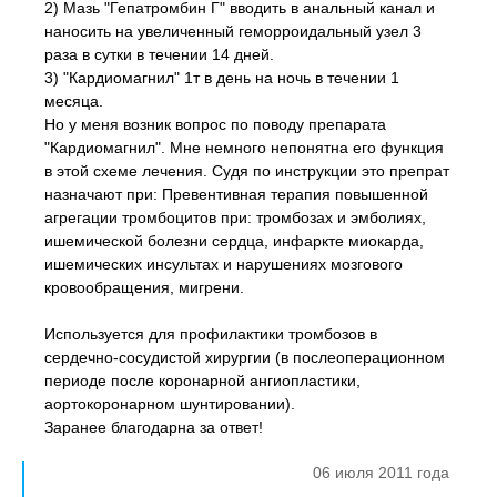
2) Мазь "Гепатромбин Г" вводить в анальный канал и
наносить на увеличенный геморроидальный узел 3
раза в сутки в течении 14 дней.
3) "Кардиомагнил" 1т в день на ночь в течении 1
месяца.
Но у меня возник вопрос по поводу препарата
"Кардиомагнил". Мне немного непонятна его функция
в этой схеме лечения. Судя по инструкции это препрат
назначают при: Превентивная терапия повышенной
агрегации тромбоцитов при: тромбозах и эмболиях,
ишемической болезни сердца, инфаркте миокарда,
ишемических инсультах и нарушениях мозгового
кровообращения, мигрени.
Используется для профилактики тромбозов в
сердечно-сосудистой хирургии (в послеоперационном
периоде после коронарной ангиопластики,
аортокоронарном шунтировании).
Заранее благодарна за ответ!
06 июля 2011 года