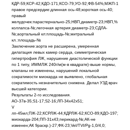
КДР-59;КСР-42;КДО-171;КСО-79;УО-92;ФВ-54%;МЖП-15;ЗСЛ
правое предсердие:длинная ось-48;короткая ось-40;
правый
желудочек:парастернально-25;НВП,диаметр-23;НВП,%
коллапса-№;легочная артерия:диаметр-23;СДЛА-
№;аортальный кл:площадь-№;митральный
кл.:площадь-№
Заключение:аорта не расширена, умеренная
дилатация левых камер сердца, симметрическая
гипертрофия ЛЖ, нарушение диастолической функции
по 1 типу, ИММЛЖ 240г/м(м-в квадрате)-выше нормы,
клапаны не изменены, нарушений локальной
сократимости миокарда не выявлено, глобальная
сократимость незначительно снижена. Делал УЗД врач
высшей категории.
Результаты 2-го исследования.
АО-37в-35;S1-17;S2-16;ЛП-34х42х51;
V
лп-45мл;ПЖ-22;КСРЛЖ-44;КДРЛЖ-62;КСО-89;КДО-197;УО-1
миокарда-204;ПП-31х43;перикард-№;АК-не
изменен;АК 9раскр.)-27;ФК-23;VeI/TVI/Pg-1,0/4,0;