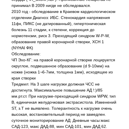
принимал В 2009 нигде не обследовался.
2010 год - обследование в Краевом кардиологическом
отделении Диагноз: ИБС. Стенокардия напряжения
11фк, ПИКС (не датированный), гипертоническая
болезнь 11 стадии, к степени, коррекция до
нормотензии, риск 3. Преходящий синдром W-P-W,
образование правой коронарной створки, ХСН 1
(NYHAI ФК)
Обследование:
ЧП Эхо-КГ: на правой коронарной створке лоцируется
округлое, подвешанное образование (d 9-10мм) на
ножке (ножка 1¬6-7мм, толщина 1мм), исходящее из
края створки
Тредмил: На 3 шаге нагрузки должная ЧСС не
достигнута. Максимальное повышение АД !:)/85
мм.рт.ст. При нагрузке-преходящий синдром WPW, тип
В, единичная желудочковая экстрасистола. Изменений
ST, з.Т не выявлено. Толерантность к нагрузке очень
высокая, востановительный период не замедлен.
суточное мониторирование АД: Дневные часы:макс
САД-123, макс ДАД-88, мин САД-101, мин ДАД 62.