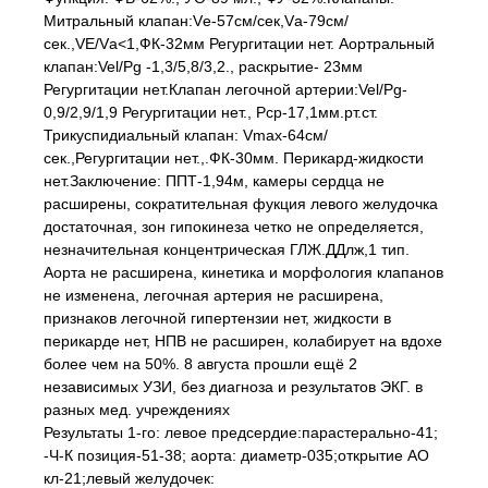
Митральный клапан:Vе-57см/сек,Vа-79см/
сек.,VE/Vа<1,ФК-32мм Регургитации нет. Аортральный
клапан:Vel/Рg -1,3/5,8/3,2., раскрытие- 23мм
Регургитации нет.Клапан легочной артерии:Vel/Рg-
0,9/2,9/1,9 Регургитации нет., Рср-17,1мм.рт.ст.
Трикуспидиальный клапан: Vmax-64см/
сек.,Регургитации нет.,.ФК-30мм. Перикард-жидкости
нет.Заключение: ППТ-1,94м, камеры сердца не
расширены, сократительная фукция левого желудочка
достаточная, зон гипокинеза четко не определяется,
незначительная концентрическая ГЛЖ.ДДлж,1 тип.
Аорта не расширена, кинетика и морфология клапанов
не изменена, легочная артерия не расширена,
признаков легочной гипертензии нет, жидкости в
перикарде нет, НПВ не расширен, колабирует на вдохе
более чем на 50%. 8 августа прошли ещё 2
независимых УЗИ, без диагноза и результатов ЭКГ. в
разных мед. учреждениях
Результаты 1-го: левое предсердие:парастерально-41;
-Ч-К позиция-51-38; аорта: диаметр-035;открытие АО
кл-21;левый желудочек: