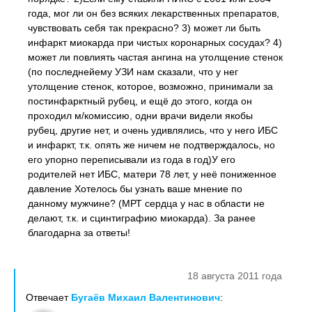
года, мог ли он без всяких лекарственных препаратов,
чувствовать себя так прекрасно? 3) может ли быть
инфаркт миокарда при чистых коронарных сосудах? 4)
может ли повлиять частая ангина на утолщение стенок
(по последнейему УЗИ нам сказали, что у нег
утолщение стенок, которое, возможно, принимали за
постинфарктный рубец, и ещё до этого, когда он
проходил м/комиссию, одни врачи видели якобы
рубец, другие нет, и очень удивлялись, что у него ИБС
и инфаркт, т.к. опять же ничем не подтверждалось, но
его упорно переписывали из года в год)У его
родителей нет ИБС, матери 78 лет, у неё пониженное
давление Хотелось бы узнать ваше мнение по
данному мужчине? (МРТ сердца у нас в области не
делают, т.к. и сцинтиграфию миокарда). За ранее
благодарна за ответы!
18 августа 2011 года
Отвечает
Бугаёв Михаил Валентинович
: