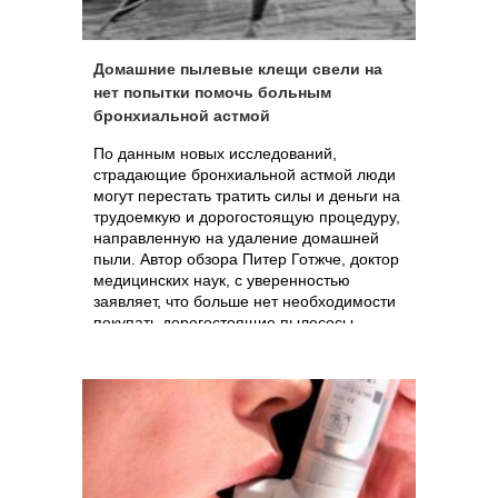
Домашние пылевые клещи свели на
нет попытки помочь больным
бронхиальной астмой
По данным новых исследований,
страдающие бронхиальной астмой люди
могут перестать тратить силы и деньги на
трудоемкую и дорогостоящую процедуру,
направленную на удаление домашней
пыли. Автор обзора Питер Готжче, доктор
медицинских наук, с уверенностью
заявляет, что больше нет необходимости
покупать дорогостоящие пылесосы,
покрытия на матрасы или использовать
химические методы уничтожения клещей,
живущих в домашней пыли, поскольку это
совершенно не влияет на результаты
лечения