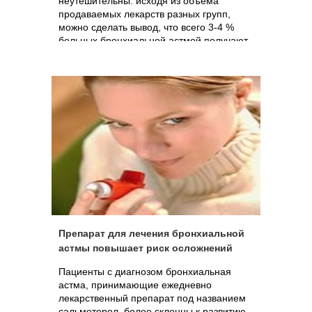
неутешительны: исходя из объема
продаваемых лекарств разных групп,
можно сделать вывод, что всего 3-4 %
больных бронхиальной астмой получают
правильное лечение. То, которое
направлено на лечение аллергического
воспаления в легких, а не только на
снятие приступов удушья.
Препарат для лечения бронхиальной
астмы повышает риск осложнений
Пациенты с диагнозом бронхиальная
астма, принимающие ежедневно
лекарственный препарат под названием
сальметерол, более склонны к развитию