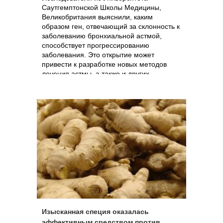
Саутгемптонской Школы Медицины,
Великобритания выяснили, каким
образом ген, отвечающий за склонность к
заболеванию бронхиальной астмой,
способствует прогрессированию
заболевания. Это открытие может
привести к разработке новых методов
лечения астмы, а также и других
заболеваний, таких как рак и
атеросклероз (утолщение стенки
артерий).
Изысканная специя оказалась
эффективным средством против