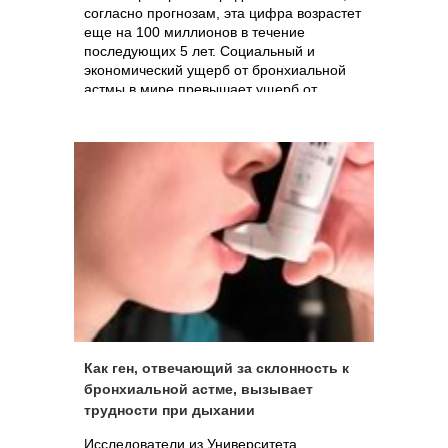
согласно прогнозам, эта цифра возрастет
еще на 100 миллионов в течение
последующих 5 лет. Социальный и
экономический ущерб от бронхиальной
астмы в мире превышает ущерб от
СПИДа и туберкулеза вместе взятых.
Кроме того, астма является наиболее
распространенной хронической болезнью
среди детей.
Как ген, отвечающий за склонность к
бронхиальной астме, вызывает
трудности при дыхании
Исследователи из Университета