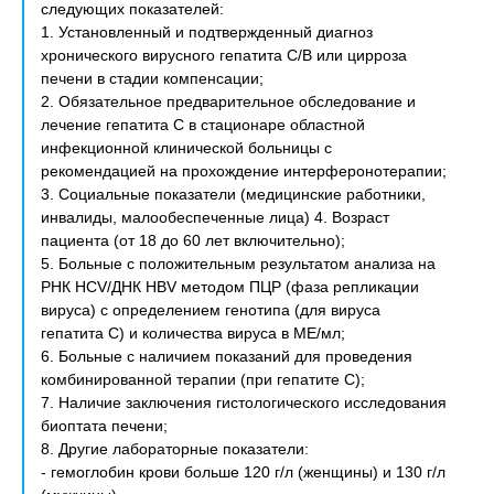
следующих показателей:
1. Установленный и подтвержденный диагноз
хронического вирусного гепатита С/В или цирроза
печени в стадии компенсации;
2. Обязательное предварительное обследование и
лечение гепатита С в стационаре областной
инфекционной клинической больницы с
рекомендацией на прохождение интерферонотерапии;
3. Социальные показатели (медицинские работники,
инвалиды, малообеспеченные лица) 4. Возраст
пациента (от 18 до 60 лет включительно);
5. Больные с положительным результатом анализа на
РНК НСV/ДНК НВV методом ПЦР (фаза репликации
вируса) с определением генотипа (для вируса
гепатита С) и количества вируса в МЕ/мл;
6. Больные с наличием показаний для проведения
комбинированной терапии (при гепатите С);
7. Наличие заключения гистологического исследования
биоптата печени;
8. Другие лабораторные показатели:
- гемоглобин крови больше 120 г/л (женщины) и 130 г/л