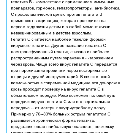
гепатита В - комплексное с применением иммунных
препаратов, гормонов, гепатопротекторы, антибиотики.
С профилактической целью против гепатита В
применяют вакцинацию, которая проводится на
первом году жизни детям и в любой момент жизни –
невакцинированным в детстве взрослым.
Гепатит С считается наиболее тяжелой формой
вирусного гепатита. Другое название гепатита С -
посттрансфузионный гепатит, связано с наиболее
распространенным путем заражения - -заражением
через кровь. Чаще всего вирус гепатита С передается
при переливании крови или через нестерильные
шприцы и другой инструментарий. В связи с такой
возможностью в современной медицине вся донорская
кровь проходит проверку на вирус гепатита С в
обязательном порядке. Реже возможен половой путь
передачи вируса гепатита С или его вертикальная
передача -- от матери к внутриутробному плоду.
Примерно у 70--80% больных острым гепатитом С
развивается хроническая форма гепатита,
представляющая наибольшую опасность, поскольку
может привести к формированию рака печен или