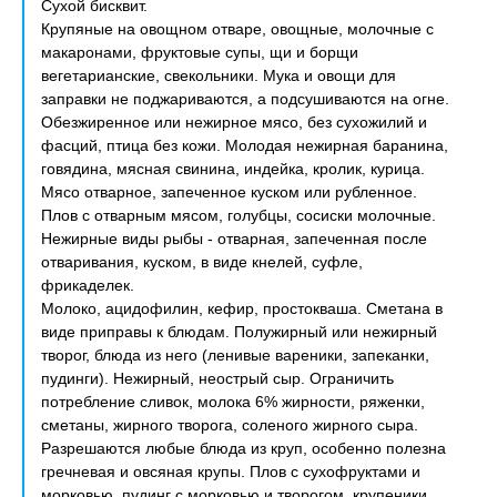
Сухой бисквит.
Крупяные на овощном отваре, овощные, молочные с
макаронами, фруктовые супы, щи и борщи
вегетарианские, свекольники. Мука и овощи для
заправки не поджариваются, а подсушиваются на огне.
Обезжиренное или нежирное мясо, без сухожилий и
фасций, птица без кожи. Молодая нежирная баранина,
говядина, мясная свинина, индейка, кролик, курица.
Мясо отварное, запеченное куском или рубленное.
Плов с отварным мясом, голубцы, сосиски молочные.
Нежирные виды рыбы - отварная, запеченная после
отваривания, куском, в виде кнелей, суфле,
фрикаделек.
Молоко, ацидофилин, кефир, простокваша. Сметана в
виде приправы к блюдам. Полужирный или нежирный
творог, блюда из него (ленивые вареники, запеканки,
пудинги). Нежирный, неострый сыр. Ограничить
потребление сливок, молока 6% жирности, ряженки,
сметаны, жирного творога, соленого жирного сыра.
Разрешаются любые блюда из круп, особенно полезна
гречневая и овсяная крупы. Плов с сухофруктами и
морковью, пудинг с морковью и творогом, крупеники.