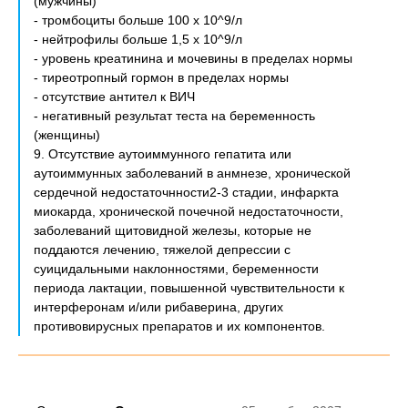
(мужчины)
- тромбоциты больше 100 х 10^9/л
- нейтрофилы больше 1,5 х 10^9/л
- уровень креатинина и мочевины в пределах нормы
- тиреотропный гормон в пределах нормы
- отсутствие антител к ВИЧ
- негативный результат теста на беременность
(женщины)
9. Отсутствие аутоиммунного гепатита или
аутоиммунных заболеваний в анмнезе, хронической
сердечной недостаточнности2-3 стадии, инфаркта
миокарда, хронической почечной недостаточности,
заболеваний щитовидной железы, которые не
поддаются лечению, тяжелой депрессии с
суицидальными наклонностями, беременности
периода лактации, повышенной чувствительности к
интерферонам и/или рибаверина, других
противовирусных препаратов и их компонентов.