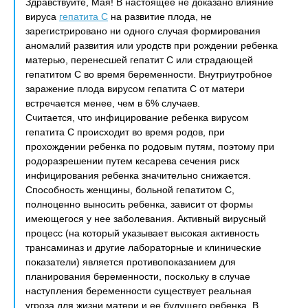
Здравствуйте, Мая! В настоящее не доказано влияние
вируса
гепатита С
на развитие плода, не
зарегистрировано ни одного случая формирования
аномалий развития или уродств при рождении ребенка
матерью, перенесшей гепатит С или страдающей
гепатитом С во время беременности. Внутриутробное
заражение плода вирусом гепатита С от матери
встречается менее, чем в 6% случаев.
Считается, что инфицирование ребенка вирусом
гепатита С происходит во время родов, при
прохождении ребенка по родовым путям, поэтому при
родоразрешении путем кесарева сечения риск
инфицирования ребенка значительно снижается.
Способность женщины, больной гепатитом С,
полноценно выносить ребенка, зависит от формы
имеющегося у нее заболевания. Активный вирусный
процесс (на который указывает высокая активность
трансаминаз и другие лабораторные и клинические
показатели) является противопоказанием для
планирования беременности, поскольку в случае
наступления беременности существует реальная
угроза для жизни матери и ее будущего ребенка. В