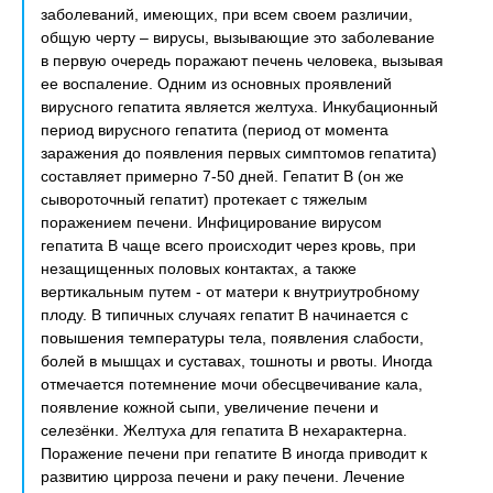
заболеваний, имеющих, при всем своем различии,
общую черту – вирусы, вызывающие это заболевание
в первую очередь поражают печень человека, вызывая
ее воспаление. Одним из основных проявлений
вирусного гепатита является желтуха. Инкубационный
период вирусного гепатита (период от момента
заражения до появления первых симптомов гепатита)
составляет примерно 7-50 дней. Гепатит В (он же
сывороточный гепатит) протекает с тяжелым
поражением печени. Инфицирование вирусом
гепатита В чаще всего происходит через кровь, при
незащищенных половых контактах, а также
вертикальным путем - от матери к внутриутробному
плоду. В типичных случаях гепатит В начинается с
повышения температуры тела, появления слабости,
болей в мышцах и суставах, тошноты и рвоты. Иногда
отмечается потемнение мочи обесцвечивание кала,
появление кожной сыпи, увеличение печени и
селезёнки. Желтуха для гепатита В нехарактерна.
Поражение печени при гепатите В иногда приводит к
развитию цирроза печени и раку печени. Лечение