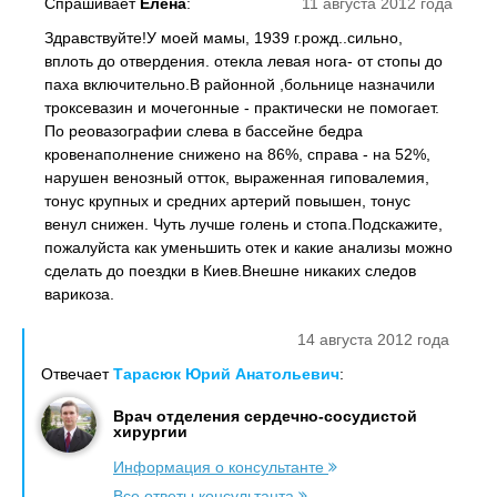
Спрашивает
Елена
:
11 августа 2012 года
Здравствуйте!У моей мамы, 1939 г.рожд..сильно,
вплоть до отвердения. отекла левая нога- от стопы до
паха включительно.В районной ,больнице назначили
троксевазин и мочегонные - практически не помогает.
По реовазографии слева в бассейне бедра
кровенаполнение снижено на 86%, справа - на 52%,
нарушен венозный отток, выраженная гиповалемия,
тонус крупных и средних артерий повышен, тонус
венул снижен. Чуть лучше голень и стопа.Подскажите,
пожалуйста как уменьшить отек и какие анализы можно
сделать до поездки в Киев.Внешне никаких следов
варикоза.
14 августа 2012 года
Отвечает
Тарасюк Юрий Анатольевич
:
Врач отделения сердечно-сосудистой
хирургии
Информация о консультанте
Все ответы консультанта