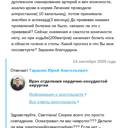
дуплексное сканирование артерий и вен конечности,
анализ крови в норме.Лечение проводили
алпростаном( 10 капельниц), потом принимала
энелбин и аспекард(3 месяца) До прививки никаких
проявлений болезни не было, связано ли это с
прививкой? Сейчас онемения и сжатости конечности
нету, но при ходьбе(200метров) начинает болеть нога
в области голени и стопы. Какой прогноз и что Вы мне
посоветуете? Заранее благодарна.
14 сентября 2009 года
Отвечает
Тарасюк Юрий Анатольевич
:
Врач отделения сердечно-сосудистой
хирургии
Информация о консультанте
Все ответы консультанта
Здравствуйте, Светлана! Скорее всего это просто
совпадение. Осматривал ли вас невролог??? Делали
ли вам электронейромиографию??? Если нет –