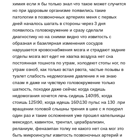
химия если я бы только знал что такое может случится
но при здоровым организме появились такие
патологии в позвоночных артериях меня с первых
дней началось шатать в стороны через 3 дня
появилось головокружение и сразу сделали
диагностику но на снимки видно что извитость с
образная и базилярная изменения сосудов
нарушается кровоснабжения мозга и страдают задние
отделы мозга вот едет не хватка воздуха нет сна
постоянная тошнота по утрам, холодеют стопы ног, по
утрам озноб, как только встал рвота, частые позывы в
туалет слабость недомогание давление я не знаю
спазм я даже ни чувствую головокружение только
шаткость, походки даже сейчас когда сидишь
недомогания хочется лечь сидишь 140\95, когда
стоишь 125\90, когда идешь 160\130 пульс на 130 .при
вращении головой слышны трения в шее c я покурил
один раз и такие осложнения уже прошел капельницы
мексидол, кавинтон, трентал, церабрализин,
реланиум, феназипан толку не какого нет сна мог это
быть микроинсульт извитость позвоночных артерий и