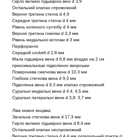
Гирло великоi пiдшкiрноі вені d 3,9
Остіальний клапан спроможний
Верхня третина стегна d 4,9
Середня третина стегна d 4 мм
Рівень колінного суглобу d 4 мм
Верхня третина гомілки d 3,3 мм
Рівень медіальноі кісточки d 3 мм
Перфоранти:
Середній cockett d 2,8 мм
Мала підшкірна вена d 8,8 мм впадає на 2 см
пркосимальніше підколінноі зморошки
Поверхнева сиегнова вена d 10,3 мм
Глибока стегнова вена d 9,3 мм
Підколінна вена d 9,3 мм клапан спроможний
Суральні медіальні вени d 4,4; 4,5 мм
Суральні латеральні вени d 3,8; 3,7 мм
Ліва нижня кінцівка:
Загальна стегнова вена d 17,3 мм
Гирло великоі підшкірноі вени d 8,4 мм
Остіальний клапан неспроможний
Верхня третина стегна d 4,4 мм латеральний приток d