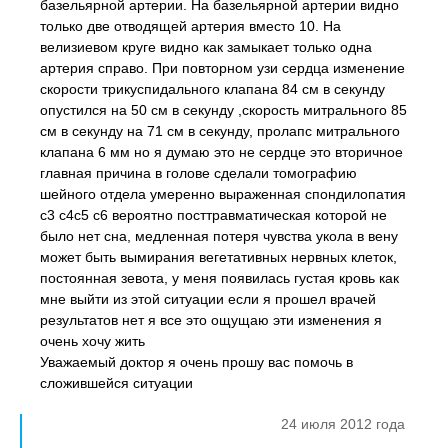
базельярной артерии. На базельярной артерии видно
только две отводящей артерия вместо 10. На
велизиевом круге видно как замыкает только одна
артерия справо. При повторном узи сердца изменение
скорости трикуспидального клапана 84 см в секунду
опустился на 50 см в секунду ,скорость митрального 85
см в секунду на 71 см в секунду, пролапс митрального
клапана 6 мм но я думаю это не сердце это вторичное
главная причина в голове сделали томографию
шейного отдела умеренно выраженная спондилопатия
с3 с4с5 с6 вероятно посттравматическая которой не
было нет сна, медленная потеря чувства укола в вену
может быть вымирания вегетативных нервных клеток,
постоянная зевота, у меня появилась густая кровь как
мне выйти из этой ситуации если я прошел врачей
результатов нет я все это ощущаю эти изменения я
очень хочу жить
Уважаемый доктор я очень прошу вас помочь в
сложившейся ситуации
24 июля 2012 года