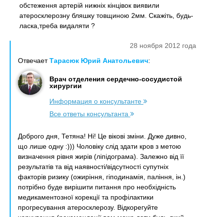
обстеження артерій нижніх кінцівок виявили
атеросклерозну бляшку товщиною 2мм. Скажіть, будь-
ласка,треба видаляти ?
28 ноября 2012 года
Отвечает
Тарасюк Юрий Анатольевич
:
Врач отделения сердечно-сосудистой
хирургии
Информация о консультанте
Все ответы консультанта
Доброго дня, Тетяна! Ні! Це вікові зміни. Дуже дивно,
що лише одну :))) Чоловіку слід здати кров з метою
визначення рівня жирів (ліпідограма). Залежно від її
результатів та від наявності/відсутності супутніх
факторів ризику (ожиріння, гіподинамія, паління, ін.)
потрібно буде вирішити питання про необхідність
медикаментозної корекції та профілактики
прогресування атеросклерозу. Відкорегуйте