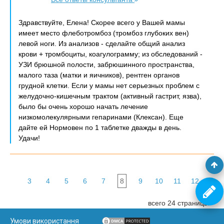
Здравствуйте, Елена! Скорее всего у Вашей мамы
имеет место флеботромбоз (тромбоз глубоких вен)
левой ноги. Из анализов - сделайте общий анализ
крови + тромбоциты, коагулограмму; из обследований -
УЗИ брюшной полости, забрюшинного пространства,
малого таза (матки и яичников), рентген органов
грудной клетки. Если у мамы нет серьезных проблем с
желудочно-кишечным трактом (активный гастрит, язва),
было бы очень хорошо начать лечение
низкомолекулярными гепаринами (Клексан). Еще
дайте ей Нормовен по 1 таблетке дважды в день.
Удачи!
3
4
5
6
7
8
9
10
11
12
всего 24 страницы
Умови використання