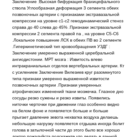
Заключение :Высокая бифуркация брахицефального
ствола Углообразная деформация 3 сегмента обеих
позвоночных артерии с признаками экстравазальной
компрессии на уровне с1-с2 гемодинамический стеноз
справа до 40 слева до 45% .Признаки экстрвазальной
компрессии 2 сегмента правой па , на уровне С5-С6
.Локальное повышение ЛСК в обеих ПВ во 2 сегменте
.Гиперкинетический тип кровообращения УЗДГ :
Заключение умеренно выраженной церебральной
ангиодистонии. МРТ мозга : Извитость влево
интракраниальных отделов вертебральных артерии. Кт
с усилением Заключение Вилезиев круг разомкнутого
типа признаки умеренно выраженной извитости
позвоночных артерии .Признаки умеренных
атрофических изменений ткани мозжечка. Глазное дно
сосуды резко сужены и резко извиты. Появились
ниточки черточки при движении глаз особенно видно
на белом фоне и появляется больше и больше
прыгает давление зевота нехватка воздуха делаешь
небольшую нагрузку появляется отдышка иногда болит
голова в затылочной части до этого было все хорошо
доктор пожалуйста подскажите что делать в данной