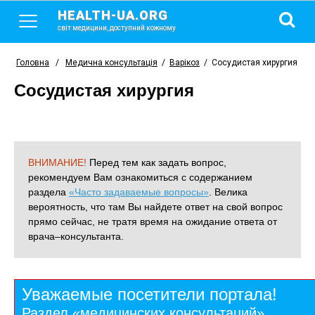
HEALTH-UA.ORG
світ медицини, доступний кожному
Головна
/
Медична консультація
/
Варікоз
/
Сосудистая хирургия
Сосудистая хирургия
ВНИМАНИЕ!
Перед тем как задать вопрос,
рекомендуем Вам ознакомиться с содержанием
раздела
«Часто задаваемые вопросы»
. Велика
вероятность, что там Вы найдете ответ на свой вопрос
прямо сейчас, не тратя время на ожидание ответа от
врача–консультанта.
Уважаемые посетители портала!
Раздел «медицинских консультаций»