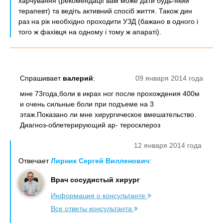
харчування (рекомендації вам може дати будь-який
терапевт) та ведіть активний спосіб життя. Також дин
раз на рік необхідно проходити УЗД (бажано в одного і
того ж фахівця на одному і тому ж апараті).
Спрашивает
валерий
:
09 января 2014 года
мне 73года,боли в икрах ног после прохождения 400м
и очень сильные боли при подъеме на 3
этаж.Показано ли мне хирургическое вмешательство.
Диагноз-облетерирующий ар- теросклероз
12 января 2014 года
Отвечает
Лирник Сергей Вилленович
:
Врач сосудистый хирург
Информация о консультанте
Все ответы консультанта