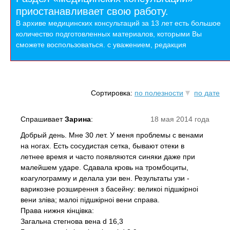
приостанавливает свою работу.
В архиве медицинских консультаций за 13 лет есть большое
количество подготовленных материалов, которыми Вы
сможете воспользоваться. с уважением, редакция
Сортировка:
по полезности
по дате
Спрашивает
Зарина
:
18 мая 2014 года
Добрый день. Мне 30 лет. У меня проблемы с венами
на ногах. Есть сосудистая сетка, бывают отеки в
летнее время и часто появляются синяки даже при
малейшем ударе. Сдавала кровь на тромбоциты,
коагулограмму и делала узи вен. Результаты узи -
варикозне розширення з басейну: великоi пiдшкiрноi
вени злiва; малоi пiдшкiрноi вени справа.
Права нижня кiнцiвка:
Загальна стегнова вена d 16,3