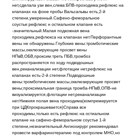
нет,сделала узи вен,слева:БПВ-проходима;рефлюкс на
клапанах на фоне пробы Вальсальвы есть,2-й
степени,умеренный.Сафено-феморальное
соустье:рефлюкс н остиальном клапане есть
-значительный.Малая подкожная вена
проходима,рефлюкса на клапанах нет.Перфорантные
вены не обнаружены.Глубокие вены:тромботические
массы,окклюзирующие просвет вены
НПвВ,ОБВ,проксим.треть ПБВ,тромбоз
распространяется по ходу подвздошных
вен,реканализации нет,флотации нет,рефлюкс на
клапанах есть-2-й степени.Подвздошные
вены:тромботические массы,окклюзирующие просвет
вены;проксимальная граница тромба-НПвВ,ОПВ-не
визуализируется,флотации нет,реканализации
нет.Нижняя полая вена проходима(компремируется
при ЦДКпрокрашевается)Справа все
проходимы,только есть рефлюкс на остиальном
клапане на сафено-феморальном соустье 1-й
степени,незначительный.Ангиохирург рекомендовал
провести варфаринотерапию под контролем МНО,но