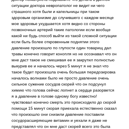
ситуации доктора невропатолог не видит ни чего
страшного хотя были и капельницы при таком
здоровым организме до случившего с каждом месяце
мое здоровье ухудшается хотя видно со стороны
позвоночных артерий такие патологии если вообще
какой ни будь способ выйти из такой сложной ситуации
если быть более откровенным поднятии этого
давление произошло по глупости один товарищ дал
травы конечно говорит конопля но не осознавал что он
мне даст такое не смешивая ее я закрутил полностью
выкурив ее и началось через 5 минут я не знал что
такое будет произошла очень большая передозировка
началось волнами было не просто давление очень
сильное сужение сосудов скорей что он подсунул
химию что голова сейчас лопнет а сердце разорвется
я а давление в голове одному богу известно!
чувствовал конечно смерть это происходило до скорой
помощи 15 минут скорая приехала естественно сказал
что произошло они снизили давление поставили
сосудорасширяющие витамин и уехали я даже не
представлял что он мне даст скорей всего это была