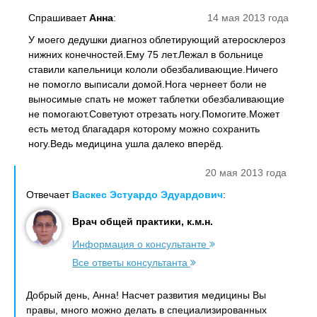
Спрашивает
Анна
:
14 мая 2013 года
У моего дедушки диагноз облетирующий атеросклероз
нижних конечностей.Ему 75 лет.Лежал в больнице
ставили капельници кололи обезбаливающие.Ничего
не помогло выписали домой.Нога чернеет боли не
выносимые спать не может таблетки обезбаливающие
не помогают.Советуют отрезать ногу.Помогите.Может
есть метод благадаря которому можно сохранить
ногу.Ведь медицина ушла далеко вперёд.
20 мая 2013 года
Отвечает
Васкес Эстуардо Эдуардович
:
Врач общей практики, к.м.н.
Информация о консультанте
Все ответы консультанта
Добрый день, Анна! Насчет развития медицины Вы
правы, много можно делать в специализированных