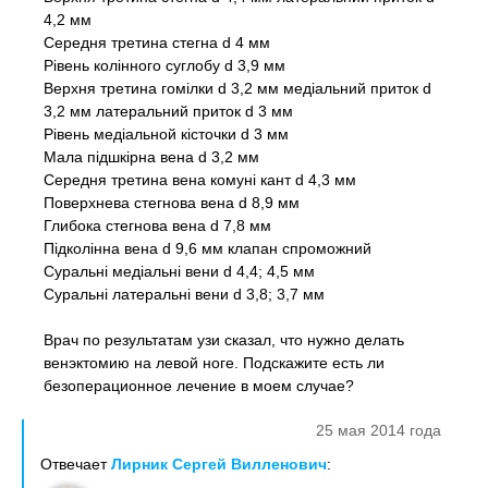
4,2 мм
Середня третина стегна d 4 мм
Рівень колінного суглобу d 3,9 мм
Верхня третина гомілки d 3,2 мм медіальний приток d
3,2 мм латеральний приток d 3 мм
Рівень медіальной кісточки d 3 мм
Мала підшкірна вена d 3,2 мм
Середня третина вена комуні кант d 4,3 мм
Поверхнева стегнова вена d 8,9 мм
Глибока стегнова вена d 7,8 мм
Підколінна вена d 9,6 мм клапан спроможний
Суральні медіальні вени d 4,4; 4,5 мм
Суральні латеральні вени d 3,8; 3,7 мм
Врач по результатам узи сказал, что нужно делать
венэктомию на левой ноге. Подскажите есть ли
безоперационное лечение в моем случае?
25 мая 2014 года
Отвечает
Лирник Сергей Вилленович
: