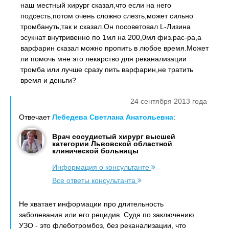
наш местный хирург сказал,что если на него
подсесть,потом очень сложно слезть,может сильно
тромбануть,так и сказал.Он посоветовал L-Лизина
эсукнат внутривенно по 1мл на 200,0мл физ.рас-ра,а
варфарин сказал можно пропить в любое время.Может
ли помочь мне это лекарство для реканализации
тромба или лучше сразу пить варфарин,не тратить
время и деньги?
24 сентября 2013 года
Отвечает
Лебедева Светлана Анатольевна
:
Врач сосудистый хирург высшей
категории Львовской областной
клинической больницы
Информация о консультанте
Все ответы консультанта
Не хватает информации про длительность
заболевания или его рецидив. Судя по заключению
УЗО - это флеботромбоз, без реканализации, что