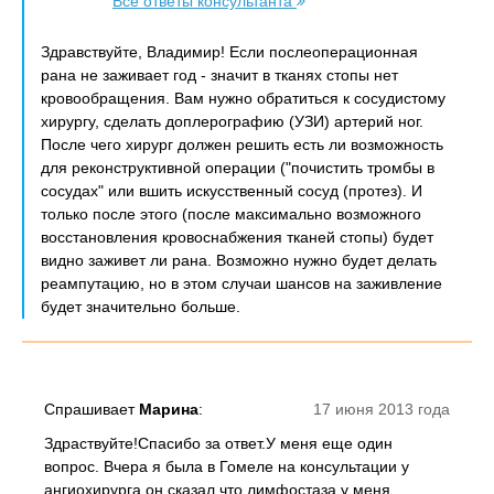
Все ответы консультанта
Здравствуйте, Владимир! Если послеоперационная
рана не заживает год - значит в тканях стопы нет
кровообращения. Вам нужно обратиться к сосудистому
хирургу, сделать доплерографию (УЗИ) артерий ног.
После чего хирург должен решить есть ли возможность
для реконструктивной операции ("почистить тромбы в
сосудах" или вшить искусственный сосуд (протез). И
только после этого (после максимально возможного
восстановления кровоснабжения тканей стопы) будет
видно заживет ли рана. Возможно нужно будет делать
реампутацию, но в этом случаи шансов на заживление
будет значительно больше.
Спрашивает
Марина
:
17 июня 2013 года
Здраствуйте!Спасибо за ответ.У меня еще один
вопрос. Вчера я была в Гомеле на консультации у
ангиохирурга,он сказал что лимфостаза у меня