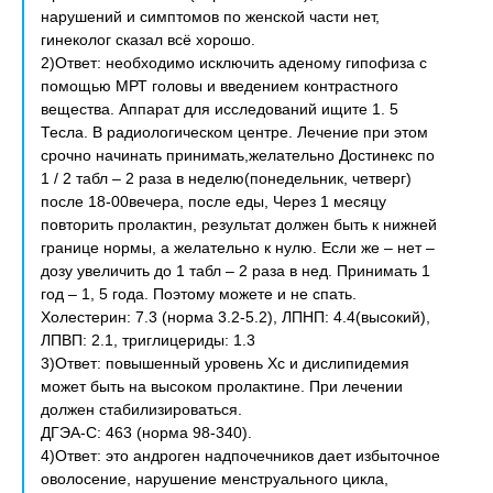
нарушений и симптомов по женской части нет,
гинеколог сказал всё хорошо.
2)Ответ: необходимо исключить аденому гипофиза с
помощью МРТ головы и введением контрастного
вещества. Аппарат для исследований ищите 1. 5
Тесла. В радиологическом центре. Лечение при этом
срочно начинать принимать,желательно Достинекс по
1 / 2 табл – 2 раза в неделю(понедельник, четверг)
после 18-00вечера, после еды, Через 1 месяцу
повторить пролактин, результат должен быть к нижней
границе нормы, а желательно к нулю. Если же – нет –
дозу увеличить до 1 табл – 2 раза в нед. Принимать 1
год – 1, 5 года. Поэтому можете и не спать.
Холестерин: 7.3 (норма 3.2-5.2), ЛПНП: 4.4(высокий),
ЛПВП: 2.1, триглицериды: 1.3
3)Ответ: повышенный уровень Хс и дислипидемия
может быть на высоком пролактине. При лечении
должен стабилизироваться.
ДГЭА-С: 463 (норма 98-340).
4)Ответ: это андроген надпочечников дает избыточное
оволосение, нарушение менструального цикла,