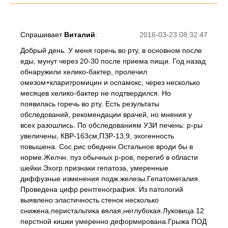
Спрашивает
Виталий
:
2016-03-23 08:32:47
Добрый день. У меня горечь во рту, в основном после
еды, мунут через 20-30 после приема пищи. Год назад
обнаружили хелико-бактер, пролечил
омезом+кларитромицин и оспамокс, через несколько
месяцев хелико-бактер не подтвердился. Но
появилась горечь во рту. Есть результаты
обследований, рекомендации врачей, но мнения у
всех разошлись. По обследованиям УЗИ печень: р-ры
увеличены, КВР-163см,ПЗР-13,9, эхогенность
повышена. Сос.рис обеднен.Остальное вроди бы в
норме.Желчн. пуз обычных р-ров, перегиб в области
шейки.Эхогр.признаки гепатоза, умеренные
диффузные изменения подж.железы.Гепатомегалия.
Проведена цифр.рентгенография. Из патологий
выявлено:эластичность стенок несколько
снижена,перистальтика вялая,неглубокая.Луковица 12
перстной кишки умеренно деформирована.Грыжа ПОД