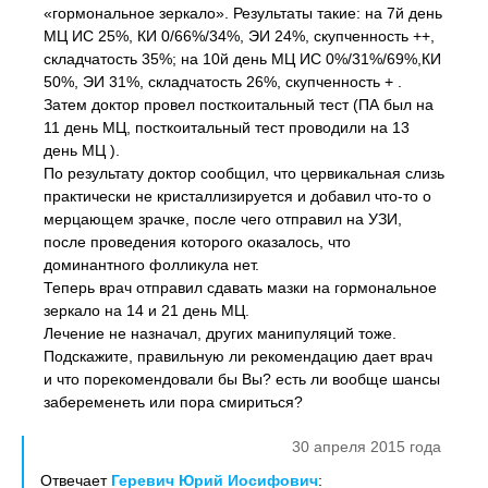
«гормональное зеркало». Результаты такие: на 7й день
МЦ ИС 25%, КИ 0/66%/34%, ЭИ 24%, скупченность ++,
складчатость 35%; на 10й день МЦ ИС 0%/31%/69%,КИ
50%, ЭИ 31%, складчатость 26%, скупченность + .
Затем доктор провел посткоитальный тест (ПА был на
11 день МЦ, посткоитальный тест проводили на 13
день МЦ ).
По результату доктор сообщил, что цервикальная слизь
практически не кристаллизируется и добавил что-то о
мерцающем зрачке, после чего отправил на УЗИ,
после проведения которого оказалось, что
доминантного фолликула нет.
Теперь врач отправил сдавать мазки на гормональное
зеркало на 14 и 21 день МЦ.
Лечение не назначал, других манипуляций тоже.
Подскажите, правильную ли рекомендацию дает врач
и что порекомендовали бы Вы? есть ли вообще шансы
забеременеть или пора смириться?
30 апреля 2015 года
Отвечает
Геревич Юрий Иосифович
: