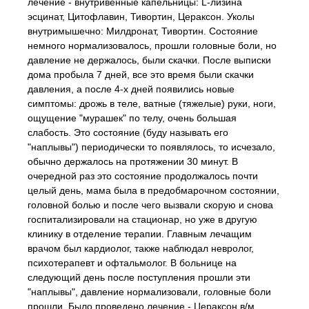
лечение - внутривенные капельницы: L-лизина
эсцинат, Цитофлавин, Тивортин, Цераксон. Уколы
внутримышечно: Милдронат, Тивортин. Состояние
немного нормализовалось, прошли головные боли, но
давление не держалось, были скачки. После выписки
дома пробыла 7 дней, все это время были скачки
давления, а после 4-х дней появились новые
симптомы: дрожь в теле, ватные (тяжелые) руки, ноги,
ощущение "мурашек" по телу, очень большая
слабость. Это состояние (буду называть его
"наплывы") периодически то появлялось, то исчезало,
обычно держалось на протяжении 30 минут. В
очередной раз это состояние продолжалось почти
целый день, мама была в предобмарочном состоянии,
головной болью и после чего вызвали скорую и снова
госпитализировали на стационар, но уже в другую
клинику в отделение терапии. Главным лечащим
врачом был кардиолог, также наблюдал невролог,
психотерапевт и офтальмолог. В больнице на
следующий день после поступления прошли эти
"наплывы", давление нормализовали, головные боли
прошли. Было проведено лечение - Цераксон в/м,