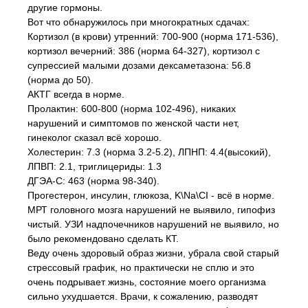
другие гормоны.
Вот что обнаружилось при многократных сдачах:
Кортизол (в крови) утренний: 700-900 (норма 171-536),
кортизол вечерний: 386 (норма 64-327), кортизол с
супрессией малыми дозами дексаметазона: 56.8
(норма до 50).
АКТГ всегда в норме.
Пролактин: 600-800 (норма 102-496), никаких
нарушений и симптомов по женской части нет,
гинеколог сказал всё хорошо.
Холестерин: 7.3 (норма 3.2-5.2), ЛПНП: 4.4(высокий),
ЛПВП: 2.1, триглицериды: 1.3
ДГЭА-С: 463 (норма 98-340).
Прогестерон, инсулин, глюкоза, K\Na\CI - всё в норме.
МРТ головного мозга нарушений не выявило, гипофиз
чистый. УЗИ надпочечников нарушений не выявило, но
было рекомендовано сделать КТ.
Веду очень здоровый образ жизни, убрала свой старый
стрессовый график, но практически не сплю и это
очень подрывает жизнь, состояние моего организма
сильно ухудшается. Врачи, к сожалению, разводят