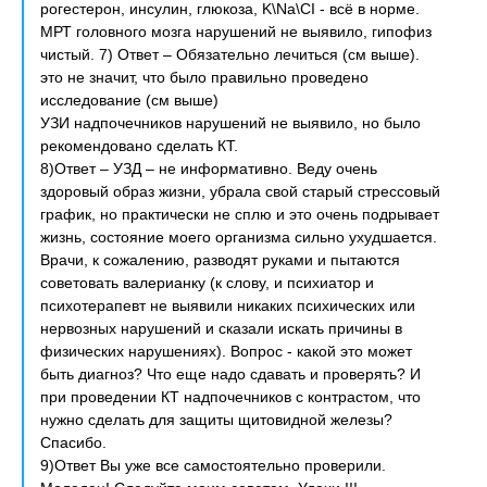
рогестерон, инсулин, глюкоза, K\Na\CI - всё в норме.
МРТ головного мозга нарушений не выявило, гипофиз
чистый. 7) Ответ – Обязательно лечиться (см выше).
это не значит, что было правильно проведено
исследование (см выше)
УЗИ надпочечников нарушений не выявило, но было
рекомендовано сделать КТ.
8)Ответ – УЗД – не информативно. Веду очень
здоровый образ жизни, убрала свой старый стрессовый
график, но практически не сплю и это очень подрывает
жизнь, состояние моего организма сильно ухудшается.
Врачи, к сожалению, разводят руками и пытаются
советовать валерианку (к слову, и психиатор и
психотерапевт не выявили никаких психических или
нервозных нарушений и сказали искать причины в
физических нарушениях). Вопрос - какой это может
быть диагноз? Что еще надо сдавать и проверять? И
при проведении КТ надпочечников с контрастом, что
нужно сделать для защиты щитовидной железы?
Спасибо.
9)Ответ Вы уже все самостоятельно проверили.