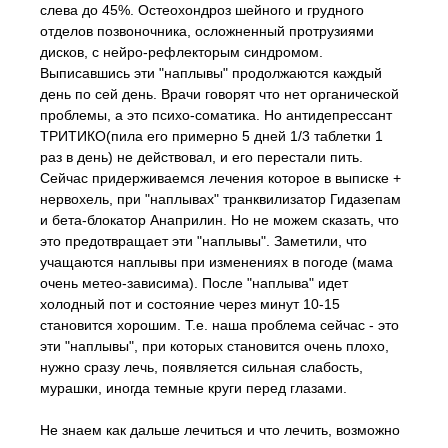
слева до 45%. Остеохондроз шейного и грудного
отделов позвоночника, осложненный протрузиями
дисков, с нейро-рефлекторым синдромом.
Выписавшись эти "наплывы" продолжаются каждый
день по сей день. Врачи говорят что нет органической
проблемы, а это психо-соматика. Но антидепрессант
ТРИТИКО(пила его примерно 5 дней 1/3 таблетки 1
раз в день) не действовал, и его перестали пить.
Сейчас придерживаемся лечения которое в выписке +
нервохель, при "наплывах" транквилизатор Гидазепам
и бета-блокатор Анаприлин. Но не можем сказать, что
это предотвращает эти "наплывы". Заметили, что
учащаются наплывы при изменениях в погоде (мама
очень метео-зависима). После "наплыва" идет
холодный пот и состояние через минут 10-15
становится хорошим. Т.е. наша проблема сейчас - это
эти "наплывы", при которых становится очень плохо,
нужно сразу лечь, появляется сильная слабость,
мурашки, иногда темные круги перед глазами.
Не знаем как дальше лечиться и что лечить, возможно