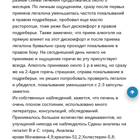
разные схемы лечения продолжались около 8
месяцев. По личным ощущениям, сразу после первых
приемов легалона уменьшилась частота покалываний
в правом подреберье, пробовал еще масло
расторопши, тоже реже был дискомфорт в правом
подреберье. Также замечено, что прием алкоголя на
прямую влияет на этот дискомфорт и после приема
легалона буквально сразу проходит покалывание в
правом боку. На сегодняшний день ничего не
принимаю и ощущение горечи во рту присутствует
всегда. Алкоголь принимаю около 1 р в месяц, но сразу
же на 2-4дня горечь страшная, справа покалывание в
подреберье, но решил попробовать проверить легалон
и убедился, покалывание уменьшается с 2-3 капсулы
заметно.
Из собственных наблюдений, кажется, что печень в
очень плохом состоянии, использовано много
литературы, консультаций, обследований.
Принималось большое количество медикаментов, но
улучщений никогда не наблюдалось.Сданы анализы на
гепатит В и С: отриц. Анализы
крови:Мочевина-4,9;креатин-51,2;Холестерин-5,8;