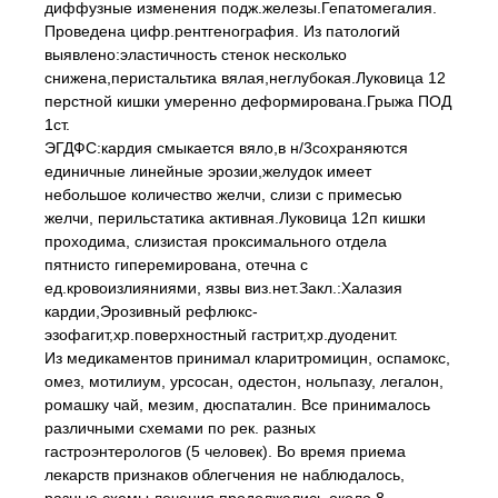
диффузные изменения подж.железы.Гепатомегалия.
Проведена цифр.рентгенография. Из патологий
выявлено:эластичность стенок несколько
снижена,перистальтика вялая,неглубокая.Луковица 12
перстной кишки умеренно деформирована.Грыжа ПОД
1ст.
ЭГДФС:кардия смыкается вяло,в н/3сохраняются
единичные линейные эрозии,желудок имеет
небольшое количество желчи, слизи с примесью
желчи, перильстатика активная.Луковица 12п кишки
проходима, слизистая проксимального отдела
пятнисто гиперемирована, отечна с
ед.кровоизлияниями, язвы виз.нет.Закл.:Халазия
кардии,Эрозивный рефлюкс-
эзофагит,хр.поверхностный гастрит,хр.дуоденит.
Из медикаментов принимал кларитромицин, оспамокс,
омез, мотилиум, урсосан, одестон, нольпазу, легалон,
ромашку чай, мезим, дюспаталин. Все принималось
различными схемами по рек. разных
гастроэнтерологов (5 человек). Во время приема
лекарств признаков облегчения не наблюдалось,