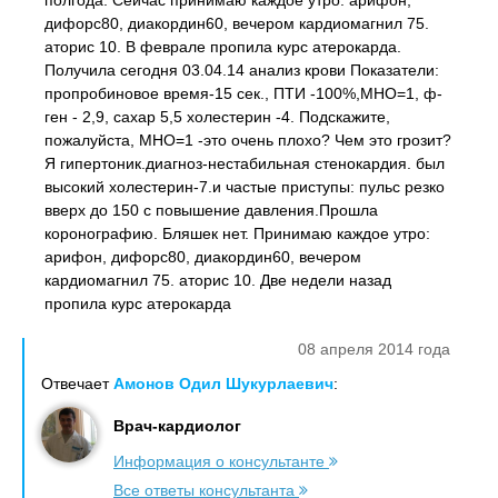
полгода. Сейчас принимаю каждое утро: арифон,
дифорс80, диакордин60, вечером кардиомагнил 75.
аторис 10. В феврале пропила курс атерокарда.
Получила сегодня 03.04.14 анализ крови Показатели:
пропробиновое время-15 сек., ПТИ -100%,МНО=1, ф-
ген - 2,9, сахар 5,5 холестерин -4. Подскажите,
пожалуйста, МНО=1 -это очень плохо? Чем это грозит?
Я гипертоник.диагноз-нестабильная стенокардия. был
высокий холестерин-7.и частые приступы: пульс резко
вверх до 150 с повышение давления.Прошла
коронографию. Бляшек нет. Принимаю каждое утро:
арифон, дифорс80, диакордин60, вечером
кардиомагнил 75. аторис 10. Две недели назад
пропила курс атерокарда
08 апреля 2014 года
Отвечает
Амонов Одил Шукурлаевич
:
Врач-кардиолог
Информация о консультанте
Все ответы консультанта