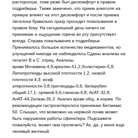
расторопши, тоже реже был дискомфорт в правом
подреберье. Также замечено, что прием алкоголя на
прямую влияет на этот дискомфорт и после приема
легалона буквально сразу проходит покалывание в
правом боку. На сегодняшний день ничего не
принимаю и ощущение горечи во рту присутствует
всегда. Справа покалывание в подреберье.
Принималось большое количество медикаментов, но
улучщений никогда не наблюдалось.Сданы анализы на
гепатит В и С: отриц. Анализы
крови:Мочевина-4,9;креатин-51,2;Холестерин-5,8;
Липопротеиды высокой плотности 1,2; низкой
плотности 4,3; коэф.
атерогенности-3,8;триглециды-0,6; билирубин
общий-17,1; прямой-5,6;глюкоза-4,8; АсАТ-32,8;
АлАТ-44,2илаза-35,3. Анализ крови общ. в норме. По
рекомендации гастроэнтеролога принимаю Бетамакс
50. Слышал, что возможно на нервной почве может
быть нарушение работы сфинктера. Подскажите
пожалуйста, может чем пролечить? Ах, да, у меня еще
ленивый желчный.