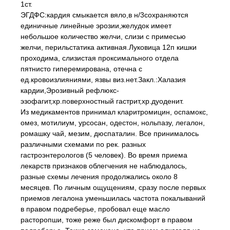
1ст.
ЭГДФС:кардия смыкается вяло,в н/3сохраняются
единичные линейные эрозии,желудок имеет
небольшое количество желчи, слизи с примесью
желчи, перильстатика активная.Луковица 12п кишки
проходима, слизистая проксимального отдела
пятнисто гиперемирована, отечна с
ед.кровоизлияниями, язвы виз.нет.Закл.:Халазия
кардии,Эрозивный рефлюкс-
эзофагит,хр.поверхностный гастрит,хр.дуоденит.
Из медикаментов принимал кларитромицин, оспамокс,
омез, мотилиум, урсосан, одестон, нольпазу, легалон,
ромашку чай, мезим, дюспаталин. Все принималось
различными схемами по рек. разных
гастроэнтерологов (5 человек). Во время приема
лекарств признаков облегчения не наблюдалось,
разные схемы лечения продолжались около 8
месяцев. По личным ощущениям, сразу после первых
приемов легалона уменьшилась частота покалываний
в правом подреберье, пробовал еще масло
расторопши, тоже реже был дискомфорт в правом