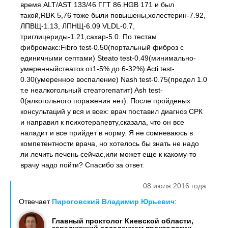
время ALT/AST 133/46 ГГТ 86.HGB 171 и был
такой,RBK 5,76 тоже были повышены,холестерин-7.92,
ЛПВЩ-1.13, ЛПНЩ-6.09 VLDL-0.7,
триглицериды-1.21,сахар-5.0. По тестам
фибромакс:Fibro test-0.50(портальный фиброз с
единичными септами) Steato test-0.49(минимально-
умеренныйстеатоз от1-5% до 6-32%) Acti test-
0.30(умеренное воспаление) Nash test-0.75(предел 1.0
т.е неалкогольный стеатогепатит) Ash test-
0(алкогольного поражения нет). После пройденых
консультаций у вся и всех: врач поставил диагноз СРК
и направил к психотерапевту,сказала, что он все
наладит и все прийдет в норму. Я не сомневаюсь в
компетентности врача, но хотелось бы знать не надо
ли лечить печень сейчас,или может еще к какому-то
врачу надо пойти? Спасибо за ответ.
08 июля 2016 года
Отвечает
Пироговский Владимир Юрьевич
:
Главный проктолог Киевской области,