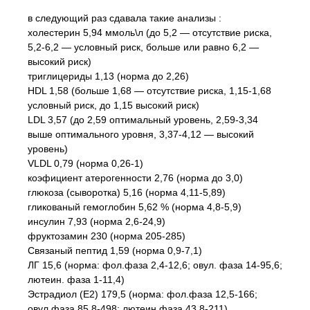
в следующий раз сдавала такие анализы :
холестерин 5,94 ммоль\л (до 5,2 — отсутствие риска,
5,2-6,2 — условный риск, больше или равно 6,2 —
высокий риск)
триглицериды 1,13 (норма до 2,26)
HDL 1,58 (больше 1,68 — отсутствие риска, 1,15-1,68
условный риск, до 1,15 высокий риск)
LDL 3,57 (до 2,59 оптимальный уровень, 2,59-3,34
выше оптимального уровня, 3,37-4,12 — высокий
уровень)
VLDL 0,79 (норма 0,26-1)
коэфициент атерогенности 2,76 (норма до 3,0)
глюкоза (сыворотка) 5,16 (норма 4,11-5,89)
гликованый гемоглобин 5,62 % (норма 4,8-5,9)
инсулин 7,93 (норма 2,6-24,9)
фруктозамин 230 (норма 205-285)
Связаный пептид 1,59 (норма 0,9-7,1)
ЛГ 15,6 (норма: фол.фаза 2,4-12,6; овул. фаза 14-95,6;
лютеин. фаза 1-11,4)
Эстрадиол (Е2) 179,5 (норма: фол.фаза 12,5-166;
овул.фаза 85,8-498; лютеин.фаза 43,8-211)