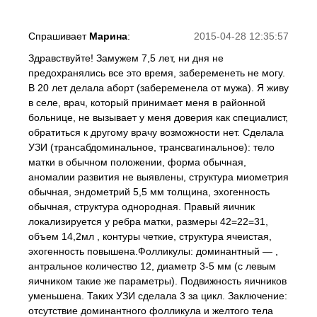
Спрашивает
Марина
:
2015-04-28 12:35:57
Здравствуйте! Замужем 7,5 лет, ни дня не
предохранялись все это время, забеременеть не могу.
В 20 лет делала аборт (забеременела от мужа). Я живу
в селе, врач, который принимает меня в районной
больнице, не вызывает у меня доверия как специалист,
обратиться к другому врачу возможности нет. Сделала
УЗИ (трансабдоминальное, трансвагинальное): тело
матки в обычном положении, форма обычная,
аномалии развития не выявлены, структура миометрия
обычная, эндометрий 5,5 мм толщина, эхогенность
обычная, структура однородная. Правый яичник
локализируется у ребра матки, размеры 42=22=31,
объем 14,2мл , контуры четкие, структура ячеистая,
эхогенность повышена.Фолликулы: доминантный — ,
антральное количество 12, диаметр 3-5 мм (с левым
яичником такие же параметры). Подвижность яичников
уменьшена. Таких УЗИ сделала 3 за цикл. Заключение:
отсутствие доминантного фолликула и желтого тела