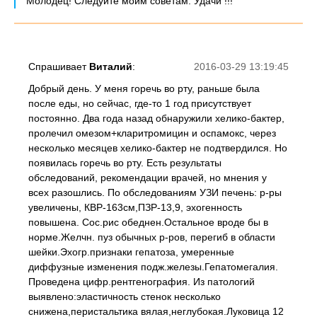
Молодец! Следуйте моим советам. Удачи !!!
Спрашивает
Виталий
:
2016-03-29 13:19:45
Добрый день. У меня горечь во рту, раньше была
после еды, но сейчас, где-то 1 год присутствует
постоянно. Два года назад обнаружили хелико-бактер,
пролечил омезом+кларитромицин и оспамокс, через
несколько месяцев хелико-бактер не подтвердился. Но
появилась горечь во рту. Есть результаты
обследований, рекомендации врачей, но мнения у
всех разошлись. По обследованиям УЗИ печень: р-ры
увеличены, КВР-163см,ПЗР-13,9, эхогенность
повышена. Сос.рис обеднен.Остальное вроде бы в
норме.Желчн. пуз обычных р-ров, перегиб в области
шейки.Эхогр.признаки гепатоза, умеренные
диффузные изменения подж.железы.Гепатомегалия.
Проведена цифр.рентгенография. Из патологий
выявлено:эластичность стенок несколько
снижена,перистальтика вялая,неглубокая.Луковица 12