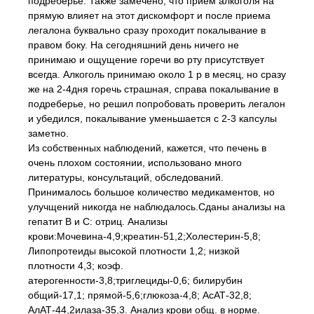
подреберье. Также замечено, что прием алкоголя на
прямую влияет на этот дискомфорт и после приема
легалона буквально сразу проходит покалывание в
правом боку. На сегодняшний день ничего не
принимаю и ощущение горечи во рту присутствует
всегда. Алкоголь принимаю около 1 р в месяц, но сразу
же на 2-4дня горечь страшная, справа покалывание в
подреберье, но решил попробовать проверить легалон
и убедился, покалывание уменьшается с 2-3 капсулы
заметно.
Из собственных наблюдений, кажется, что печень в
очень плохом состоянии, использовано много
литературы, консультаций, обследований.
Принималось большое количество медикаментов, но
улучщений никогда не наблюдалось.Сданы анализы на
гепатит В и С: отриц. Анализы
крови:Мочевина-4,9;креатин-51,2;Холестерин-5,8;
Липопротеиды высокой плотности 1,2; низкой
плотности 4,3; коэф.
атерогенности-3,8;триглециды-0,6; билирубин
общий-17,1; прямой-5,6;глюкоза-4,8; АсАТ-32,8;
АлАТ-44,2илаза-35,3. Анализ крови общ. в норме.