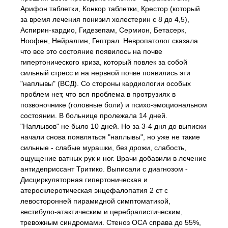
Арифон таблетки, Конкор таблетки, Крестор (который
за время лечения понизил холестерин с 8 до 4,5),
Аспирин-кардио, Гидезепам, Сермион, Бетасерк,
Ноофен, Нейралгин, Гептрал. Невропатолог сказала
что все это состояние появилось на почве
гипертонического криза, который повлек за собой
сильный стресс и на нервной почве появились эти
"наплывы" (ВСД). Со стороны кардиологии особых
проблем нет, что вся проблема в протрузиях в
позвоночнике (головные боли) и психо-эмоциональном
состоянии. В больнице пролежала 14 дней.
"Наплывов" не было 10 дней. Но за 3-4 дня до выписки
начали снова появляться "наплывы", но уже не такие
сильные - слабые мурашки, без дрожи, слабость,
ощущение ватных рук и ног. Врачи добавили в лечение
антидеприссант Тритико. Выписали с диагнозом -
Дисциркуляторная гипертоническая и
атеросклеротическая энцефалопатия 2 ст с
левосторонней пирамидной симптоматикой,
вестибуло-атактическим и церебралистическим,
тревожным синдромами. Стеноз ОСА справа до 55%,