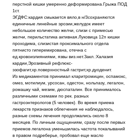
перстной кишки умеренно деформирована.Грыжа ПОД
1ст.
ЭГДФС:кардия смыкается вяло,в н/3сохраняются
единичные линейные эрозии,желудок имеет
небольшое количество желчи, слизи с примесью
желчи, перильстатика активная.Луковица 12п кишки
проходима, слизистая проксимального отдела
пятнисто гиперемирована, отечна с
ед.кровоизлияниями, язвы виз.нет.Закл.:Халазия
кардии,Эрозивный рефлюкс-
эзофагит,хр.поверхностный гастрит,хр.дуоденит.
Из медикаментов принимал кларитромицин, оспамокс,
омез, мотилиум, урсосан, одестон, нольпазу, легалон,
ромашку чай, мезим, дюспаталин. Все принималось
различными схемами по рек. разных
гастроэнтерологов (5 человек). Во время приема
лекарств признаков облегчения не наблюдалось,
разные схемы лечения продолжались около 8
месяцев. По личным ощущениям, сразу после первых
приемов легалона уменьшилась частота покалываний
в правом подреберье, пробовал еще масло