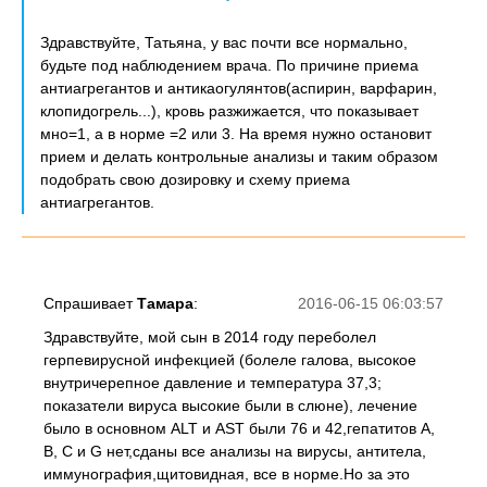
Здравствуйте, Татьяна, у вас почти все нормально,
будьте под наблюдением врача. По причине приема
антиагрегантов и антикаогулянтов(аспирин, варфарин,
клопидогрель...), кровь разжижается, что показывает
мно=1, а в норме =2 или 3. На время нужно остановит
прием и делать контрольные анализы и таким образом
подобрать свою дозировку и схему приема
антиагрегантов.
Спрашивает
Тамара
:
2016-06-15 06:03:57
Здравствуйте, мой сын в 2014 году переболел
герпевирусной инфекцией (болеле галова, высокое
внутричерепное давление и температура 37,3;
показатели вируса высокие были в слюне), лечение
было в основном ALT и AST были 76 и 42,гепатитов А,
В, С и G нет,сданы все анализы на вирусы, антитела,
иммунография,щитовидная, все в норме.Но за это