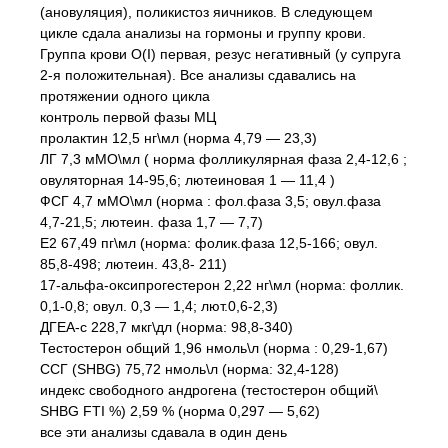
(ановуляция), поликистоз яичников. В следующем
цикле сдала анализы на гормоны и группу крови.
Группа крови О(I) первая, резус негативный (у супруга
2-я положительная). Все анализы сдавались на
протяжении одного цикла
контроль первой фазы МЦ
пролактин 12,5 нг\мл (норма 4,79 — 23,3)
ЛГ 7,3 мМО\мл ( норма фолликулярная фаза 2,4-12,6 ;
овуляторная 14-95,6; лютеиновая 1 — 11,4 )
ФСГ 4,7 мМО\мл (норма : фол.фаза 3,5; овул.фаза
4,7-21,5; лютеин. фаза 1,7 — 7,7)
Е2 67,49 пг\мл (норма: фолик.фаза 12,5-166; овул.
85,8-498; лютеин. 43,8- 211)
17-альфа-оксипрогестерон 2,22 нг\мл (норма: фоллик.
0,1-0,8; овул. 0,3 — 1,4; лют.0,6-2,3)
ДГЕА-с 228,7 мкг\дл (норма: 98,8-340)
Тестостерон общий 1,96 нмоль\л (норма : 0,29-1,67)
ССГ (SHBG) 75,72 нмоль\л (норма: 32,4-128)
индекс свободного андрогена (тестостерон общий\
SHBG FTI %) 2,59 % (норма 0,297 — 5,62)
все эти анализы сдавала в один день