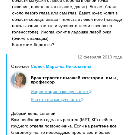
области макушки с левой стороны в одной точке
(жжение, просто покалывание, давит). Бывает болит
около левого глаза или сам глаз. Давит, жжет, колит в
области сердца. Бывает тяжесть в левой ноге (навроде
покалывания в пятке и чувства тяжести в венах на
голеностопе). Иногда колит в ладошке левой руки
(ближе к пальцам).
Как с этим бороться?
12 февраля 2010 года
Отвечает
Селюк Марьяна Николаевна
:
Врач терапевт высшей категории, к.м.н.,
профессор
Информация о консультанте
Все ответы консультанта
Добрый день, Евгений
Вам необходимо сделать рентген (МРТ, КГ) шейно-
грудного отдела позвоночника. Если на рентгене все
благополучно, то необходимо просто вести более