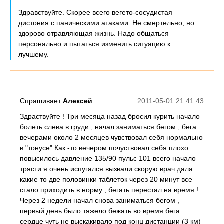
Здравствуйте. Скорее всего вегето-сосудистая
дистония с паническими атаками. Не смертельно, но
здорово отравляющая жизнь. Надо общаться
персонально и пытаться изменить ситуацию к
лучшему.
Спрашивает
Алексей
:
2011-05-01 21:41:43
Здраствуйте ! Три месяца назад бросил курить начало
болеть слева в груди , начал заниматься бегом , бега
вечерами около 2 месяцев чувствовал себя нормально
в "тонусе" Как -то вечером почуствовал себя плохо
повысилось давление 135/90 пульс 101 всего начало
трясти я очень испугался вызвали скорую врач дала
какие то две половинки таблеток через 20 минут все
стало приходить в норму , бегать перестал на время !
Через 2 недели начал снова заниматься бегом ,
первый день было тяжело бежать во время бега
сердце чуть не выскакивало под конц дистанции (3 км)