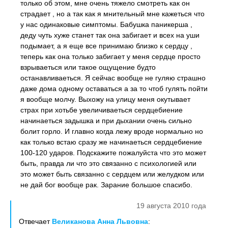
только об этом, мне очень тяжело смотреть как он
страдает , но а так как я мнительный мне кажеться что
у нас одинаковые симптомы. Бабушка паникерша ,
деду чуть хуже станет так она забигает и всех на уши
подымает, а я еще все принимаю близко к сердцу ,
теперь как она только забигает у меня сердце просто
взрываеться или такое ощущение будто
останавливаеться. Я сейчас вообще не гуляю страшно
даже дома одному оставаться а за то чтоб гулять пойти
я вообще молчу. Выхожу на улицу меня окутывает
страх при хотьбе увеличиваеться сердцебиение
начинаеться задышка и при дыхании очень сильно
болит горло. И главно когда лежу вроде нормально но
как только встаю сразу же начинаеться сердцебиение
100-120 ударов. Подскажите пожалуйста что это может
быть, правда ли что это связанно с психологией или
это может быть связанно с сердцем или желудком или
не дай бог вообще рак. Зарание большое спасибо.
19 августа 2010 года
Отвечает
Великанова Анна Львовна
: