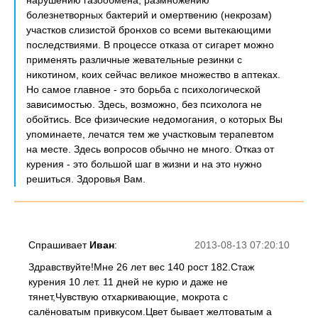
нарушению газообмена, размножению
болезнетворных бактерий и омертвению (некрозам)
участков слизистой бронхов со всеми вытекающими
последствиями. В процессе отказа от сигарет можно
применять различные жевательные резинки с
никотином, коих сейчас великое множество в аптеках.
Но самое главное - это борьба с психологической
зависимостью. Здесь, возможно, без психолога не
обойтись. Все физические недомогания, о которых Вы
упоминаете, лечатся тем же участковым терапевтом
на месте. Здесь вопросов обычно не много. Отказ от
курения - это большой шаг в жизни и на это нужно
решиться. Здоровья Вам.
Спрашивает
Иван
:
2013-08-13 07:20:10
Здравствуйте!Мне 26 лет вес 140 рост 182.Стаж
курения 10 лет. 11 дней не курю и даже не
тянет,Чувствую отхаркивающие, мокрота с
салёноватым привкусом.Цвет бывает желтоватым а