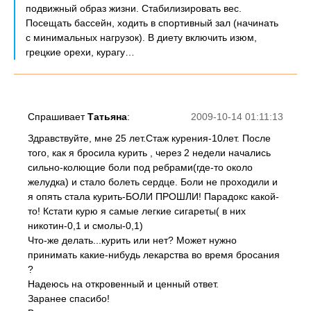
подвижный образ жизни. Стабилизировать вес.
Посещать бассейн, ходить в спортивный зал (начинать
с минимальных нагрузок). В диету включить изюм,
грецкие орехи, курагу…
Спрашивает
Татьяна
:
2009-10-14 01:11:13
Здравствуйте, мне 25 лет.Стаж курения-10лет. После
того, как я бросила курить , через 2 недели начались
сильно-колющие боли под ребрами(где-то около
желудка) и стало болеть сердце. Боли не проходили и
я опять стала курить-БОЛИ ПРОШЛИ! Парадокс какой-
то! Кстати курю я самые легкие сигареты( в них
никотин-0,1 и смолы-0,1)
Что-же делать...курить или нет? Может нужно
принимать какие-нибудь лекарства во время бросания
?
Надеюсь на откровенный и ценный ответ.
Заранее спасибо!