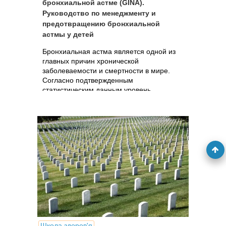
бронхиальной астме (GINA).
Руководство по менеджменту и
предотвращению бронхиальной
астмы у детей
Бронхиальная астма является одной из
главных причин хронической
заболеваемости и смертности в мире.
Согласно подтвержденным
статистическим данным уровень
заболеваемости БА за последние 20 лет
значительно возрос, особенно в детском
коллективе.
Школа здоров'я