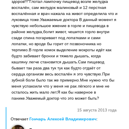
здоров!!!"Глотал лампочку пищевод возле желудка
воспалён, сам желудок малиновый и 12 перстная
воспалённая и врач нажала на живот определила что и
луковица тоже.Уважаемые доктора В данный момент я
чувствую небольшое жжение в горле и пищевода в
районе желудка,болит живот, чешится горло внутри
сзади спина погаривает под лопатками и сами
лопатки, но вроде бы горит от позвоночника но
терпимо.В горле комок выделение мокроты идёт как
будто забивает бронхи и тяжело дышать, когда
кашляну легче становится дышать.Сам пищевод
бывает так раза два тук тук как будто отдаёт от
сердца.организм весь воспалён я это чувствую.При
зубной боли было так же примерно.Мне нужно что бы
меня успакоили что у меня не рак лёгкого и мне не
осталось жить мало лет.Я как бы наверное в
панике.Уважемый доктор что это может быть?
15 августа 2013 года
Отвечает
Гончарь Алексей Владимирович
: