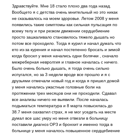
Здравствуйте. Мне 18 стало плохо два года назад.
Вообщето я с детства очень мнительный но это никак
не сказывалось на моем здоровье. Летом 2008 у меня
появились такие симптомы как сильная пульсация по
всему телу и при резком движении сердцебиение
просто зашкаливало становилось тяжело дышать но
потом все проходило. Тогда я курил и начал думать что
ето из-за курения и начал постепенно бросать и зимой
когда бросил у меня начались одни болячки , сначало
межреберная невролгия и главное началась с ничего.
Было очень больно дышать, я тогда очень сильно
испугался, но за 3 недели вроде все прошло и я с
друзьями отмечали новый год и когда я пришел домой
у меня начались ужастные головные боли на
протяжении трех месяцов они не проходили. Сдавал
все анализы ничего не выявили. После началась
подыматься температура и 8 марта повысилась до
38.7 меня оахватил страх, я не мог уседеть на месте
думал все шас умру но меня отвезли в больницу
поставили диагноз ОРЗ и бронхит и именно тогда в
больнице у меня началось повышенное сердцебиение