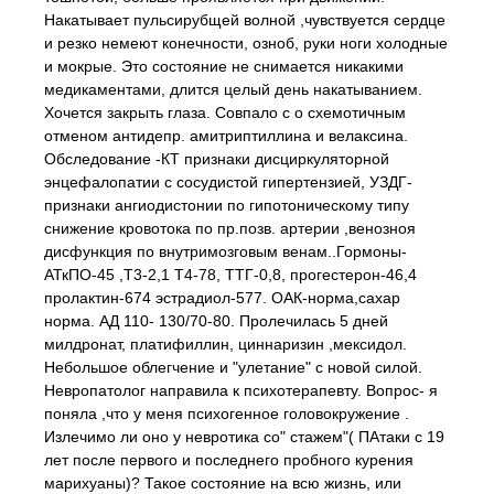
Накатывает пульсирубщей волной ,чувствуется сердце
и резко немеют конечности, озноб, руки ноги холодные
и мокрые. Это состояние не снимается никакими
медикаментами, длится целый день накатыванием.
Хочется закрыть глаза. Совпало с о схемотичным
отменом антидепр. амитриптиллина и велаксина.
Обследование -КТ признаки дисциркуляторной
энцефалопатии с сосудистой гипертензией, УЗДГ-
признаки ангиодистонии по гипотоническому типу
снижение кровотока по пр.позв. артерии ,венозноя
дисфункция по внутримозговым венам..Гормоны-
АТкПО-45 ,Т3-2,1 Т4-78, ТТГ-0,8, прогестерон-46,4
пролактин-674 эстрадиол-577. ОАК-норма,сахар
норма. АД 110- 130/70-80. Пролечилась 5 дней
милдронат, платифиллин, циннаризин ,мексидол.
Небольшое облегчение и "улетание" с новой силой.
Невропатолог направила к психотерапевту. Вопрос- я
поняла ,что у меня психогенное головокружение .
Излечимо ли оно у невротика со" стажем"( ПАтаки с 19
лет после первого и последнего пробного курения
марихуаны)? Такое состояние на всю жизнь, или