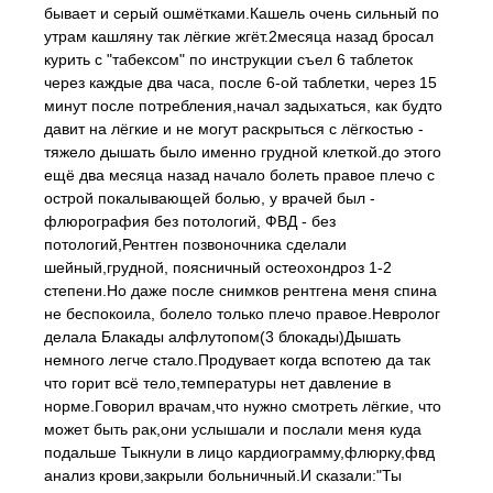
бывает и серый ошмётками.Кашель очень сильный по
утрам кашляну так лёгкие жгёт.2месяца назад бросал
курить с "табексом" по инструкции съел 6 таблеток
через каждые два часа, после 6-ой таблетки, через 15
минут после потребления,начал задыхаться, как будто
давит на лёгкие и не могут раскрыться с лёгкостью -
тяжело дышать было именно грудной клеткой.до этого
ещё два месяца назад начало болеть правое плечо с
острой покалывающей болью, у врачей был -
флюрография без потологий, ФВД - без
потологий,Рентген позвоночника сделали
шейный,грудной, поясничный остеохондроз 1-2
степени.Но даже после снимков рентгена меня спина
не беспокоила, болело только плечо правое.Невролог
делала Блакады алфлутопом(3 блокады)Дышать
немного легче стало.Продувает когда вспотею да так
что горит всё тело,температуры нет давление в
норме.Говорил врачам,что нужно смотреть лёгкие, что
может быть рак,они услышали и послали меня куда
подальше Тыкнули в лицо кардиограмму,флюрку,фвд
анализ крови,закрыли больничный.И сказали:"Ты