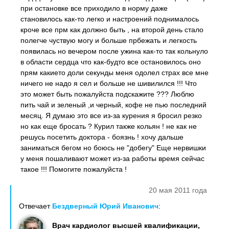
при остановке все приходило в норму даже
становилось как-то легко и настроений поднималось
кроче все прм как должно быть , на второй день стало
полегче чуствую могу и больше прбежать и легкость
появилась но вечером после ужина как-то так кольнуло
в области сердца что как-будто все остановилось оно
прям какието доли секунды меня одолел страх все мне
ничего не надо я сел и больше не шивилился !!! Что
это может быть пожалуйста подскажите ??? Люблю
пить чай и зеленый ,и черный, кофе не пью последний
месяц. Я думаю это все из-за курения я бросил резко
но как еще бросать ? Курил также кольян ! не как не
решусь посетить доктора - боязнь ! хочу дальше
заниматься бегом но боюсь не "добегу" Еще нервишки
у меня пошаливают может из-за работы время сейчас
такое !!! Помогите пожалуйста !
20 мая 2011 года
Отвечает
Бездверный Юрий Иванович
:
Врач кардиолог высшей квалификации,