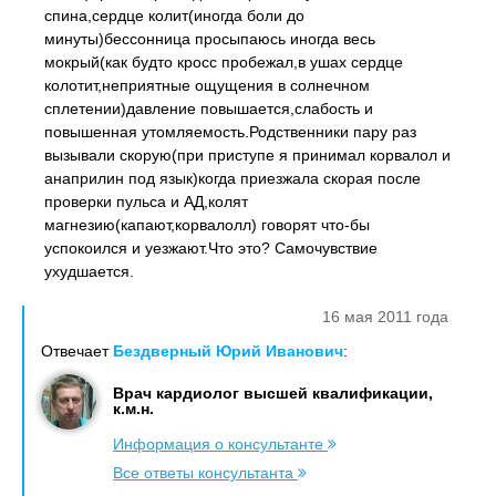
спина,сердце колит(иногда боли до
минуты)бессонница просыпаюсь иногда весь
мокрый(как будто кросс пробежал,в ушах сердце
колотит,неприятные ощущения в солнечном
сплетении)давление повышается,слабость и
повышенная утомляемость.Родственники пару раз
вызывали скорую(при приступе я принимал корвалол и
анаприлин под язык)когда приезжала скорая после
проверки пульса и АД,колят
магнезию(капают,корвалолл) говорят что-бы
успокоился и уезжают.Что это? Самочувствие
ухудшается.
16 мая 2011 года
Отвечает
Бездверный Юрий Иванович
:
Врач кардиолог высшей квалификации,
к.м.н.
Информация о консультанте
Все ответы консультанта