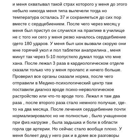
и меня охватывал такой страх которого у меня до этого
небыло никогда меня типа вылечели тогда но
температура осталась 37 и сохраняеться до сих пор
вместе с сердцебиением. После чего через месяц у
меня был приступ он случился на практике в училище
не с того ни сего у меня резко началось сердцебиение
гдето 180 ударов. У меня был шок вызвали скорую они
мне горячий укол и пол таблетки анаприлина , меня
минут так через 5-10 попустило думал тогда что мне
хана. После лежал 3 раза в кардиологическом отделе
сказали только что у меня пролапс и ничего больше.
Проверил все органы сказали норма, после чего
отправили в Медико-психологический центр там
поставили диагноз вроде психо-нервологическое
растройство или что-то вроде того. Лежал я там два
раза , после второго раза стало немного получше, где-
то на два месяца. После лечения сердцебиение почти
нормализировалос но не полностью , было учащенное
при физ.нагрузке , была задышка и боли в области
горла где артерии. Но сейчас стало вообще плохо. У
меня болеет дед у него рак и в доме все разговоры