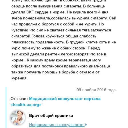
всему постоянно щиплет в бронхах, давит грудь и
сердце после выкуривания сигареты. В больнице
делали ЭКГ сердце в норме. Не курила всего 4 дня
вчера понервничала,сорвалась выкурила сигарету. Сей
час продолжаю бороться с собой и не курить. Но
чувствую что сил не хватает сильная тяга затянуться
сигаретой.Голова кружиться общая слабость
плаксивость,подавленность. В грудной клетке хоть и не
курю почему то жжение с обеих сторон. Перед
выпиской делали рентген легких говорят что всё в
норме . К какому врачу кроме терапевта,я могу
обратиться для постановки правильного диагноза ,а
так же получить помощь в борьбе с отказом от
курения.
09 ноября 2016 года
Отвечает
Медицинский консультант портала
«health-ua.org»
:
Врач общей практики
Информация о консультанте