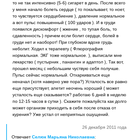
то не так интенсивно (5-6) сигарет в день. После всего
у меня начало болеть сердце ( то покалывает, то ноет,
то чувствуется сердцебиение ), давление нормальное
а вот пульс повышенный ( 100 ударов ). И в груди
появился дискомфорт ( жжение , то тупая боль, то
сдавленность ) причем если болит сердце, болей в
груди нет и наоборот! При глубоком вдохе грудь
неболит. Ходил к терапевту ( Флюрография
нормальная. ЭКГ тоже нормальное. ), выписали мне
лекарство ( пустырник , панангин и адаптол ), Так вот,
прошел месяц с небольшим чуствую себя получше.
Пульс сейчас нормальный. Отхаркиваться еще
неначал (хотя наверно уже пора?) Усталость все равно
еще присутствует, апетит неочень хороший ( может
усталость еще сказывается? работаю 6 дней в неделю
по 12-15 часов в сутки ). Скажите пожалуйста как долго
может организм приходить в себя после отказа от
курения? Уже устал от неприятных ошущений.
26 декабря 2011 года
Отвечает
Селюк Марьяна Николаевна
: