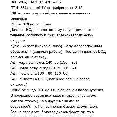
ВЛП -30ед, АСТ 0,1 АЛТ – 0,2
ПТИ -83%, тромб 1У ст, фибриноген -3,12
ЭКГ – ритм синусовый, умеренные изменения
миокарда
РЭГ – ВСД по гип. Типу
Диагноз: ВСД по смешанному типу; перманентное
течение, сосудистый криз, астеноневротический
синдром
Курю. Бывает выпиваю (пиво). Веду малоподвижный
образ жизни (сидячая работа). Поставили диагноз ВСД
по смешанному типу.
АД - когда волнуюсь 140 -80 (130 – 90)
АД – когда лежу, сижу 120 -70, 110- 60
АД – после сна 130 – 80 (120 -80)
АД – бывает 140 -95 (наверное больше после
сигареты)
Пульс от 70 до 110. До 110 в основном после курения.
В последнее время все чаще и чаще присутствует
чувства страха (…а в друг у меня что-то
серьезное?....). При волнении бывает дрожит шея.
Звон в левом ухе. Чувства дискомфорта где-то в