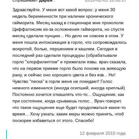
Спрашивает
дарья
:
2010-02-05 18:00:17
Здравствуйте. У меня вот какой вопрос: у меня 30
недель беременности при наличии хронического
гайморита. Месяц назад в стационаре мне прокололи
Циффатоксим из-за осложнения гайморита, но спустя
месяц сделали пунцию... Но дело не совсем в этом. У
меня пошла интоксикация в горло, что сопровождалось
мокротой, болью, першением и кашлем. Сегодня в
последний раз сделали процедуры (обрабатывали
горло "хлорфилиптом" и прижигали язвы. врач сказала,
что на первом приеме горло было похоже на зияющую
рану, и сейчас оно хорошего цвета и без язв... Но!
Чувство "песка" в горле меня не покидает! Голос
немного изменился (иногда осипший, иногда хриплый)
Постоянно хочется откашлять что-то... Ощущение, как
при состоянии, когда срываешь голос... Врач говорит,
что такое ощущение еще будет продолжаться какое-то
время... Хочу узнать: какие меры можно принять, чтоб
поскорее избавиться от этого. Спасибо!
12 февраля 2010 года