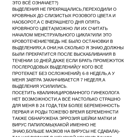
ЭТО ВСЁ ОЗНАЧАЕТ?)
ВЫДЕЛЕНИЯ НЕ ПРЕКРАЩАЛИСЬ,ПЕРЕХОДИЛИ О
КРОВЯНЫХ ДО СЛИЗИСТЫХ РОЗОВОГО ЦВЕТА И
НАОБОРОТ,А С ВЧЕРАШНЕГО ДНЯ ОПЯТЬ
КРОВЯНОГО ЦВЕТА(МОЖНО ЛИ ИХ СЧИТАТЬ
НАЧАЛОМ МЕНСТРУАЛЬНОГО ЦИКЛА?ИЛИ ЭТО
КРОВОТЕЧЕНИЕ?ВЕДЬ НЕ БЫЛО ОСТАНОВКИ В
ВЫДЕЛЕНИЯХ,А ОНИ,НА СКОЛЬКО Я ЗНАЮ,ДОЛЖНЫ
БЫЛИ ПРЕКРАТИТСЯ ПОСЛЕ ВЫСКАБЛИВАНИЯ В
ТЕЧЕНИИ 10 ДНЕЙ,ДАЖЕ ЕСЛИ БРАТЬ ПРОМЕЖУТОК
ПОСЛЕРОДОВЫХ ВЫДЕЛЕНИЙ(У КОГО ВСЁ
ПРОТЕКАЕТ БЕЗ ОСЛОЖНЕНИЙ) 6-8 НЕДЕЛЬ,А У
МЕНЯ ЗАВТРА ЗАКАНЧИВАЕТСЯ 7 НЕДЕЛЯ,А
ВЫДЕЛЕНИЯ УСИЛИЛИСЬ.
ПОСЕТИТЬ КВАЛИФИЦИРОВАННОГО ГИНЕКОЛОГА
НЕТ ВОЗМОЖНОСТИ,А ВСЁ НАСТОЛЬКО СТРАШНО
ДЛЯ МЕНЯ В 24 ГОДА,ТЕМ БОЛЕЕ БЕРЕМЕННОСТЬ
ПЕРВАЯ И РОДЫ ТОЖЕ!ВО ВРЕМЯ БЕРЕМЕННСТИ
ТАКЖЕ ОБНАРУЖЕНА ЭРРОЗИЯ ШЕЙКИ МАТКИ И
ВИРУС ПАПИЛОМЫ(КАКОЙ ИМЕННО НЕ
ЗНАЮ,БОЛЬШЕ МАЗКОВ НА ВИРУСЫ НЕ СДАВАЛА)-