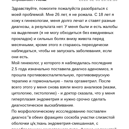
Здравствуйте, помогите пожалуйста разобраться с
моей проблемой. Мне 26 лет, я не рожала. С 18 лет я
хожу к гинекологам, меня долго лечат и ставят разные
диагнозы, а результата нет. У меня были и есть жалобы
на выделения (я не могу обходиться без ежедневных
прокладок) и сильных болях внизу живота перед
месячными, кроме этого я стараюсь переодически
наблюдаться, чтобы не запускать заболевания, если
они есть.
Мой гинеколог, у которого я наблюдалась последние
2.5 года изначально поставила диагноз аденомиоз, я
прошла противовоспалительную, противовирусную
терапию и гормональную - пила оргаметрил. После
всего этого у меня снова взяли много анализов (мазки,
цитологию, гистологию) - и доктор сказала, что у меня
гиперплазия эндометрия и нужно срочно сделать
диагностическое выскабливание.
По морфологическому иссследованию поставлен
диагноз:"в обеих фракциях соскоба участки слизистой
оболочки ц/к,ткань эндометрия-смешанная, с