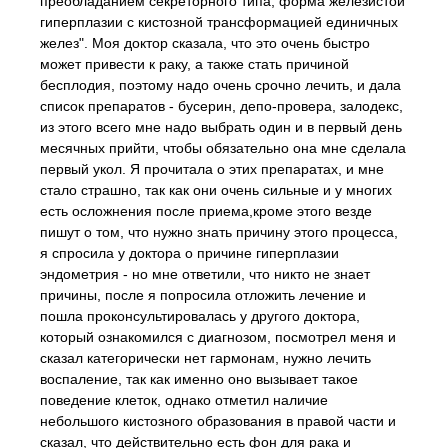
преобладанием секреторного типа, форма железистой
гиперплазии с кистозной трансформацией единичных
желез". Моя доктор сказала, что это очень быстро
может привести к раку, а также стать причиной
бесплодия, поэтому надо очень срочно лечить, и дала
список препаратов - бусерин, депо-провера, залодекс,
из этого всего мне надо выбрать один и в первый день
месячных прийти, чтобы обязательно она мне сделала
первый укол. Я прочитала о этих препаратах, и мне
стало страшно, так как они очень сильные и у многих
есть осложнения после приема,кроме этого везде
пишут о том, что нужно знать причину этого процесса,
я спросила у доктора о причине гиперплазии
эндометрия - но мне ответили, что никто не знает
причины, после я попросила отложить лечение и
пошла проконсультировалась у другого доктора,
который ознакомился с диагнозом, посмотрел меня и
сказал категорически нет гармонам, нужно лечить
воспаление, так как именно оно вызывает такое
поведение клеток, однако отметил наличие
небольшого кистозного образования в правой части и
сказал, что действительно есть фон для рака и