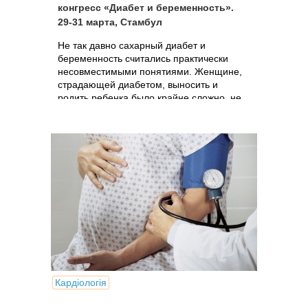
конгресс «Диабет и беременность».
29-31 марта, Стамбул
Не так давно сахарный диабет и
беременность считались практически
несовместимыми понятиями. Женщине,
страдающей диабетом, выносить и
родить ребенка было крайне сложно, не
говоря уж о том, что малыш от такой
беременности редко рождался здоровым.
Кардіологія