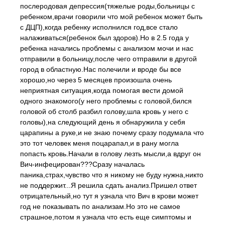
послеродовая депрессия(тяжелые роды,больницы с
ребенком,врачи говорили что мой ребенок может быть
с ДЦП),когда ребенку исполнился год,все стало
налаживаться(ребенок был здоров).Но в 2.5 года у
ребенка начались проблемы с анализом мочи и нас
отправили в больницу,после чего отправили в другой
город в областную.Нас полечили и вроде бы все
хорошо,но через 5 месяцев произошла очень
неприятная ситуация,когда помогая вести домой
одного знакомого(у него проблемы с головой,бился
головой об столб разбил голову,шла кровь у него с
головы),на следующий день я обнаружила у себя
царапины а руке,и не знаю почему сразу подумала что
это тот человек меня поцарапал,и в рану могла
попасть кровь.Начали в голову лезть мысли,а вдруг он
Вич-инфецирован???Сразу началась
паника,страх,чувство что я никому не буду нужна,никто
не поддержит...Я решила сдать анализ.Пришел ответ
отрицательный,но тут я узнала что Вич в крови может
год не показывать по анализам.Но это не самое
страшное,потом я узнала что есть еще симптомы и