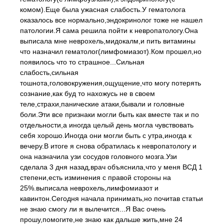
комом).Еще была ужасная слабость.У гематолога
оказалось все нормально,эндокринолог тоже не нашел
патологии.Я сама решила пойти к невропатологу.Она
выписала мне неврохель,мидокалм,и пить витамины
что назначил гематолог(лимфомиазот).Ком прошел,но
появилось что то страшное...Сильная
слабость,сильная
тошнота,головокружения,ощущение,что могу потерять
сознание,как буд то нахожусь не в своем
теле,страхи,панические атаки,бывали и головные
боли.Эти все признаки могли быть как вместе так и по
отдельности,а иногда целый день могла чувствовать
себя хорошо.Иногда они могли быть с утра,иногда к
вечеру.В итоге я снова обратилась к невропатологу и
она назначила узи сосудов головного мозга.Узи
сделала 3 дня назад,врач объяснила,что у меня ВСД 1
степени,есть изминения с правой стороны на
25%.выписала неврохель,лимфомиазот и
кавинтон.Сегодня начала принимать,но почитав статьи
не знаю смогу ли я вылечится...Я Вас очень
прошу,помогите,не знаю как дальше жить,мне 24