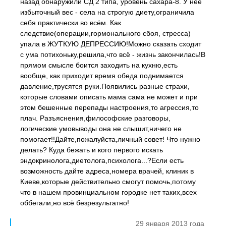
назад обнаружили СД 2 типа, уровень сахара-8. У неё
избыточный вес - села на строгую диету,ограничила
себя практически во всём. Как
следствие(операции,гормонального сбоя, стресса)
упала в ЖУТКУЮ ДЕПРЕССИЮ!Можно сказать сходит
с ума потихоньку,решила,что всё - жизнь закончилась!В
прямом смысле боится заходить на кухню,есть
вообще, как приходит время обеда поднимается
давление,трусятся руки.Появились разные страхи,
которые словами описать мама сама не может и при
этом бешенные перепады настроения,то агрессия,то
плач. Разъяснения,философские разговоры,
логические умовыводы она не слышит,ничего не
помогает!!Дайте,пожалуйста,личный совет! Что нужно
делать? Куда бежать и кого первого искать
эндокринолога,диетолога,психолога...?Если есть
возможность дайте адреса,номера врачей, клиник в
Киеве,которые действительно смогут помочь,потому
что в нашем провинциальном городке нет таких,всех
оббегали,но всё безрезультатно!
29 января 2013 года