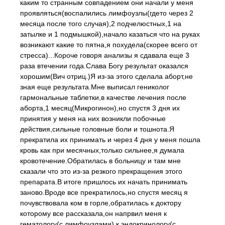
каким то странным совпадением они начали у меня
проявляться(воспалились лимфоузлы(гдето через 2
месяца после того случая),2 подчелюстных,1 на
затылке и 1 подмышкой),начало казаться что на руках
возникают какие то пятна,я похудела(скорее всего от
стресса)...Короче говоря анализы я сдавала еще 3
раза втечении года.Слава Богу результат оказался
хорошим(Вич отриц.)Я из-за этого сделала аборт,не
зная еще результата.Мне выписал гениколог
гармональные таблетки,в качестве лечения после
аборта,1 месяц(Микрогинон),но спустя 3 дня их
принятия у меня на них возникли побочные
действия,сильные головные боли и тошнота.Я
прекратила их принимать и через 4 дня у меня пошла
кровь как при месячных,только сильнее,я думала
кровотечение.Обратилась в больницу и там мне
сказали что это из-за резкого прекращения этого
препарата.В итоге пришлось их начать принимать
заново.Вроде все прекратилось,но спустя месяц я
почувствовала ком в горле,обратилась к доктору
которому все рассказала,он напрвил меня к
гематологу(с лимфоузлами),к эндокринологу(с