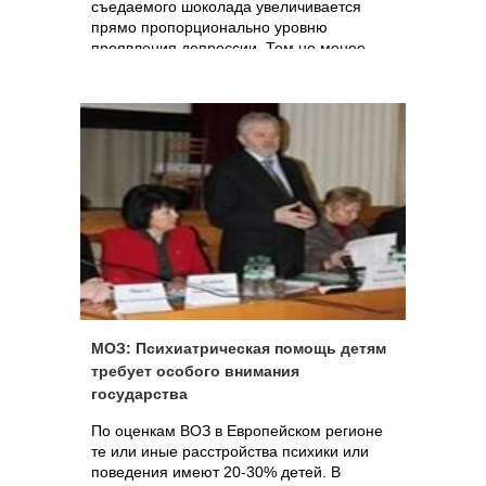
съедаемого шоколада увеличивается
прямо пропорционально уровню
проявления депрессии. Тем не менее,
среди медиков нет единства мнений
относительно способности шоколада
снижать проявления депрессии.
МОЗ: Психиатрическая помощь детям
требует особого внимания
государства
По оценкам ВОЗ в Европейском регионе
те или иные расстройства психики или
поведения имеют 20-30% детей. В