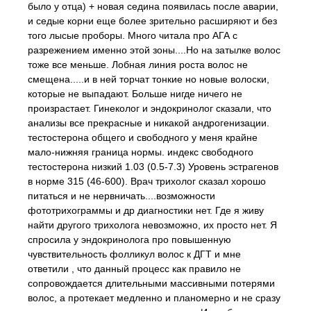
было у отца) + новая седина появилась после аварии,
и седые корни еще более зрительно расширяют и без
того лысые проборы. Много читала про АГА с
разрежением именно этой зоны....Но на затылке волос
тоже все меньше. Лобная линия роста волос не
смещена.....и в ней торчат тонкие но новые волоски,
которые не выпадают. Больше нигде ничего не
произрастает. Гинеколог и эндокринолог сказали, что
анализы все прекрасные и никакой андрогенизации.
тестостерона общего и свободного у меня крайне
мало-нижняя граница нормы. индекс свободного
тестостерона низкий 1.03 (0.5-7.3) Уровень эстрагенов
в норме 315 (46-600). Врач трихолог сказал хорошо
питаться и не нервничать....возможности
фототрихограммы и др диагностики нет. Где я живу
найти другого трихолога невозможно, их просто нет. Я
спросила у эндокринолога про повышенную
чувствительность фолликул волос к ДГТ и мне
ответили , что данный процесс как правило не
сопровождается длительными массивными потерями
волос, а протекает медленно и планомерно и не сразу