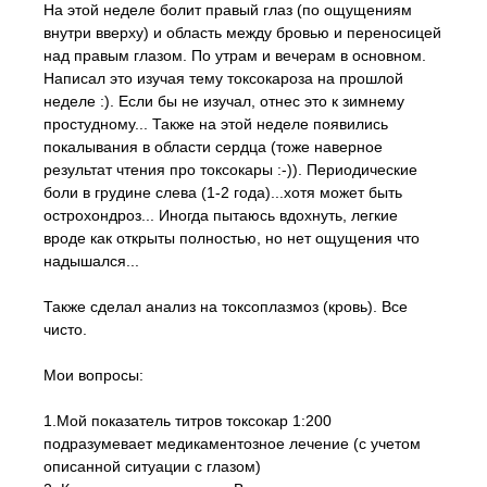
На этой неделе болит правый глаз (по ощущениям
внутри вверху) и область между бровью и переносицей
над правым глазом. По утрам и вечерам в основном.
Написал это изучая тему токсокароза на прошлой
неделе :). Если бы не изучал, отнес это к зимнему
простудному... Также на этой неделе появились
покалывания в области сердца (тоже наверное
результат чтения про токсокары :-)). Периодические
боли в грудине слева (1-2 года)...хотя может быть
острохондроз... Иногда пытаюсь вдохнуть, легкие
вроде как открыты полностью, но нет ощущения что
надышался...
Также сделал анализ на токсоплазмоз (кровь). Все
чисто.
Мои вопросы:
1.Мой показатель титров токсокар 1:200
подразумевает медикаментозное лечение (с учетом
описанной ситуации с глазом)