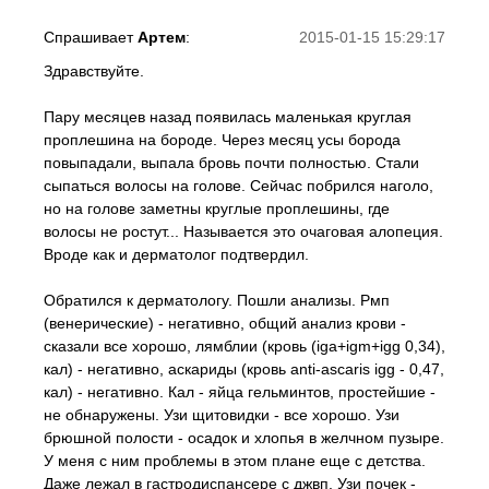
Спрашивает
Артем
:
2015-01-15 15:29:17
Здравствуйте.
Пару месяцев назад появилась маленькая круглая
проплешина на бороде. Через месяц усы борода
повыпадали, выпала бровь почти полностью. Стали
сыпаться волосы на голове. Сейчас побрился наголо,
но на голове заметны круглые проплешины, где
волосы не ростут... Называется это очаговая алопеция.
Вроде как и дерматолог подтвердил.
Обратился к дерматологу. Пошли анализы. Рмп
(венерические) - негативно, общий анализ крови -
сказали все хорошо, лямблии (кровь (iga+igm+igg 0,34),
кал) - негативно, аскариды (кровь anti-ascaris igg - 0,47,
кал) - негативно. Кал - яйца гельминтов, простейшие -
не обнаружены. Узи щитовидки - все хорошо. Узи
брюшной полости - осадок и хлопья в желчном пузыре.
У меня с ним проблемы в этом плане еще с детства.
Даже лежал в гастродиспансере с джвп. Узи почек -