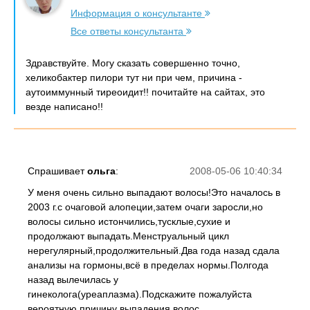
Информация о консультанте
Все ответы консультанта
Здравствуйте. Могу сказать совершенно точно,
хеликобактер пилори тут ни при чем, причина -
аутоиммунный тиреоидит!! почитайте на сайтах, это
везде написано!!
Спрашивает
ольга
:
2008-05-06 10:40:34
У меня очень сильно выпадают волосы!Это началось в
2003 г.с очаговой алопеции,затем очаги заросли,но
волосы сильно истончились,тусклые,сухие и
продолжают выпадать.Менструальный цикл
нерегулярный,продолжительный.Два года назад сдала
анализы на гормоны,всё в пределах нормы.Полгода
назад вылечилась у
гинеколога(уреаплазма).Подскажите пожалуйста
вероятную причину выпадения волос.