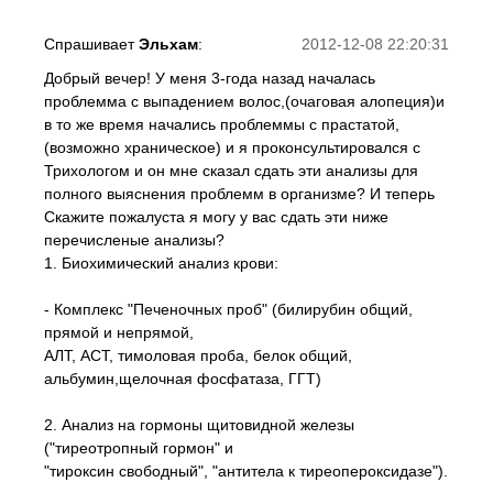
Спрашивает
Эльхам
:
2012-12-08 22:20:31
Добрый вечер! У меня 3-года назад началась
проблемма с выпадением волос,(очаговая алопеция)и
в то же время начались проблеммы с прастатой,
(возможно храническое) и я проконсультировался с
Трихологом и он мне сказал сдать эти анализы для
полного выяснения проблемм в организме? И теперь
Скажите пожалуста я могу у вас сдать эти ниже
перечисленые анализы?
1. Биохимический анализ крови:
- Комплекс "Печеночных проб" (билирубин общий,
прямой и непрямой,
АЛТ, АСТ, тимоловая проба, белок общий,
альбумин,щелочная фосфатаза, ГГТ)
2. Анализ на гормоны щитовидной железы
("тиреотропный гормон" и
"тироксин свободный", "антитела к тиреопероксидазе").