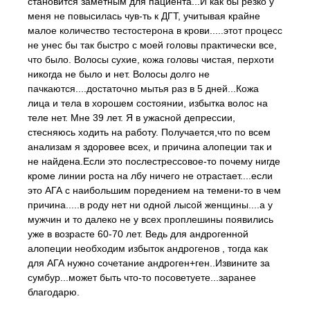
становится заметным для пациента...И как бы резко у
меня не повысилась чув-ть к ДГТ, учитывая крайне
малое количество тестостерона в крови.....этот процесс
не унес бы так быстро с моей головы практически все,
что было. Волосы сухие, кожа головы чистая, перхоти
никогда не было и нет. Волосы долго не
пачкаются....достаточно мытья раз в 5 дней...Кожа
лица и тела в хорошем состоянии, избытка волос на
теле нет. Мне 39 лет. Я в ужасной депрессии,
стесняюсь ходить на работу. Получается,что по всем
анализам я здоровее всех, и причина алопеции так и
не найдена.Если это послестрессовое-то почему нигде
кроме линии роста на лбу ничего не отрастает....если
это АГА с наибольшим поредением на темени-то в чем
причина.....в роду нет ни одной лысой женщины....а у
мужчин и то далеко не у всех проплешины появились
уже в возрасте 60-70 лет. Ведь для андрогенной
алопеции необходим избыток андрогенов , тогда как
для АГА нужно сочетание андроген+ген..Извините за
сумбур...может быть что-то посоветуете...заранее
благодарю.