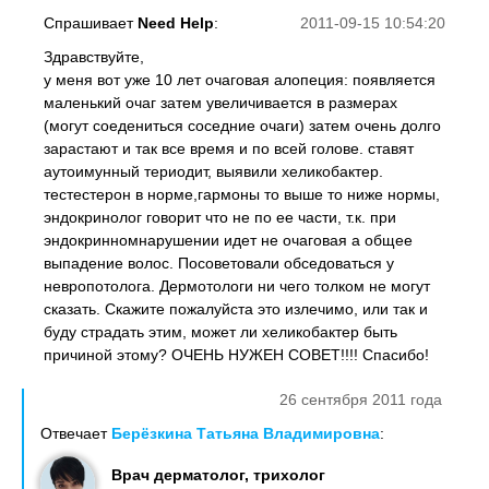
Спрашивает
Need Help
:
2011-09-15 10:54:20
Здравствуйте,
у меня вот уже 10 лет очаговая алопеция: появляется
маленький очаг затем увеличивается в размерах
(могут соедениться соседние очаги) затем очень долго
зарастают и так все время и по всей голове. ставят
аутоимунный териодит, выявили хеликобактер.
тестестерон в норме,гармоны то выше то ниже нормы,
эндокринолог говорит что не по ее части, т.к. при
эндокринномнарушении идет не очаговая а общее
выпадение волос. Посоветовали обседоваться у
невропотолога. Дермотологи ни чего толком не могут
сказать. Скажите пожалуйста это излечимо, или так и
буду страдать этим, может ли хеликобактер быть
причиной этому? ОЧЕНЬ НУЖЕН СОВЕТ!!!! Спасибо!
26 сентября 2011 года
Отвечает
Берёзкина Татьяна Владимировна
:
Врач дерматолог, трихолог