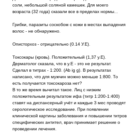
соли, небольшой соляной камешек. Для моего
возраста (32 года) сказали все в пределах нормы...
Грибки, паразиты соскобом с кожи в местах выпадения
волос - не обнаружено.
Описторхоз - отрицательно (0.14 У.Е).
Токсокары (кровь). Положительный (1,37 у.Е).
Дерматолог сказала, что в у.Е - это не результат.
Сделал в титрах - 1:200. (Ab ig g). В результатах
написано, что для мужчин можно меньше 1:800. То
есть получается токсокароза нет?
В то же время вычитал такое. Лиц с низким
положительным результатом ифа (титр 1:200-1:400)
ставят на диспансерный учёт и каждые 3 мес проводят
серологическое исследование. При появлении
клинической картины заболевания и повышении титров
специфических антител, врач принимает решение о
проведении лечения.