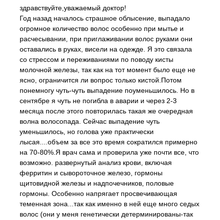
здравствуйте,уважаемый доктор!
Год назад началось страшное облысение, выпадало
огромное количество волос особенно при мытье и
расчесывании, при приглаживании волос руками они
оставались в руках, висели на одежде. Я это связала
со стрессом и переживаниями по поводу кисты
молочной железы, так как на тот момент было еще не
ясно, ограничится ли вопрос только кистой.Потом
понемногу чуть-чуть выпадение поуменьшилось. Но в
сентябре я чуть не погибла в аварии и через 2-3
месяца после этого повторилась такая же очередная
волна волосопада. Сейчас выпадение чуть
уменьшилось, но голова уже практически
лысая....объем за все это время сократился примерно
на 70-80%.Я врач сама и проверила уже почти все, что
возможно. развернутый анализ крови, включая
ферритин и сывороточное железо, гормоны
щитовидной железы и надпочечников, половые
гормоны. Особенно напрягает просвечивающая
теменная зона...так как именно в ней еще много седых
волос (они у меня генетически детерминированы-так