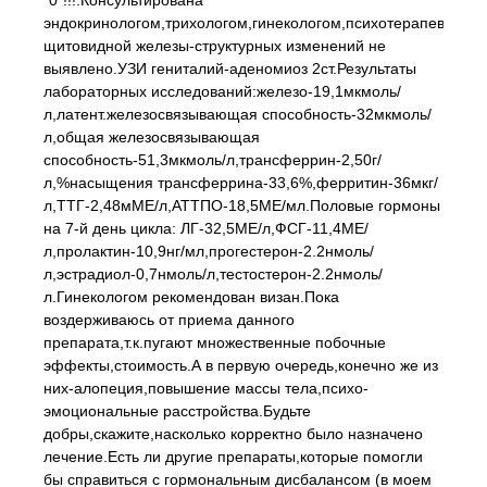
"0"!!!.Консультирована
эндокринологом,трихологом,гинекологом,психотерапевтом.
щитовидной железы-структурных изменений не
выявлено.УЗИ гениталий-аденомиоз 2ст.Результаты
лабораторных исследований:железо-19,1мкмоль/
л,латент.железосвязывающая способность-32мкмоль/
л,общая железосвязывающая
способность-51,3мкмоль/л,трансферрин-2,50г/
л,%насыщения трансферрина-33,6%,ферритин-36мкг/
л,ТТГ-2,48мМЕ/л,АТТПО-18,5МЕ/мл.Половые гормоны
на 7-й день цикла: ЛГ-32,5МЕ/л,ФСГ-11,4МЕ/
л,пролактин-10,9нг/мл,прогестерон-2.2нмоль/
л,эстрадиол-0,7нмоль/л,тестостерон-2.2нмоль/
л.Гинекологом рекомендован визан.Пока
воздерживаюсь от приема данного
препарата,т.к.пугают множественные побочные
эффекты,стоимость.А в первую очередь,конечно же из
них-алопеция,повышение массы тела,психо-
эмоциональные расстройства.Будьте
добры,скажите,насколько корректно было назначено
лечение.Есть ли другие препараты,которые помогли
бы справиться с гормональным дисбалансом (в моем