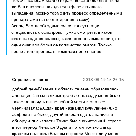
Помочь волосам можно в фазе восстановления. Если
же Ваши волосы находятся в фазе активного
выпадения, можно тормозить процесс определенными
препаратами (за счет втирания в кожу).
Асель, Вам необходима очная консультация
специалиста с осмотром. Нужно смотреть, в какой
фазе находятся волосы, какая степень выпадения, это
один очаг или большое количество очагов. Только
после этого прописать комплексное лечение.
Спрашивает
ваня
:
2013-08-19 15:26:15
добрый день!У меня в области темени образовалась
алопеция 1,5 см в диаметре.6 лет назад у меня было
такое же но чуть выше лобной части и она все
увеличивалась.Один врач назначил кучу лечения,но
эффекта не было, другой послал сдать анализы и
обнаружились глисты.Также был значительный стресс
в тот период.Лечился 3 дня и потом только отвар
крапивы полоскал.Волосы выросли.Может ли у меня