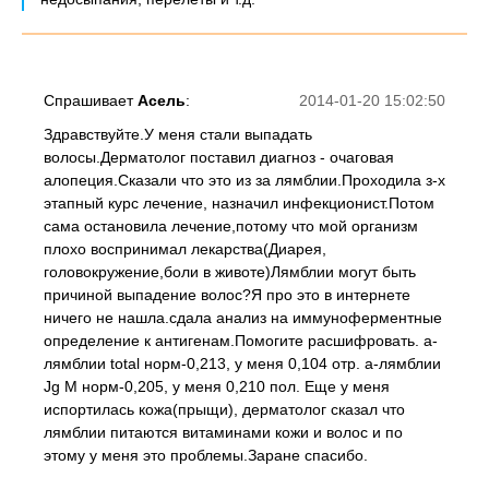
Спрашивает
Асель
:
2014-01-20 15:02:50
Здравствуйте.У меня стали выпадать
волосы.Дерматолог поставил диагноз - очаговая
алопеция.Сказали что это из за лямблии.Проходила з-х
этапный курс лечение, назначил инфекционист.Потом
сама остановила лечение,потому что мой организм
плохо воспринимал лекарства(Диарея,
головокружение,боли в животе)Лямблии могут быть
причиной выпадение волос?Я про это в интернете
ничего не нашла.сдала анализ на иммуноферментные
определение к антигенам.Помогите расшифровать. а-
лямблии total норм-0,213, у меня 0,104 отр. а-лямблии
Jg M норм-0,205, у меня 0,210 пол. Еще у меня
испортилась кожа(прыщи), дерматолог сказал что
лямблии питаются витаминами кожи и волос и по
этому у меня это проблемы.Заране спасибо.