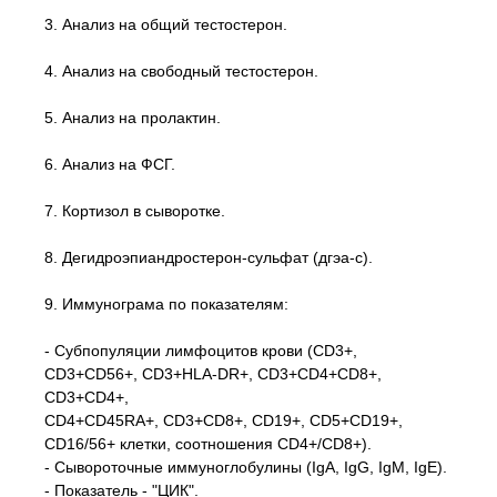
3. Анализ на общий тестостерон.
4. Анализ на свободный тестостерон.
5. Анализ на пролактин.
6. Анализ на ФСГ.
7. Кортизол в сыворотке.
8. Дегидроэпиандростерон-сульфат (дгэа-с).
9. Иммунограма по показателям:
- Субпопуляции лимфоцитов крови (CD3+,
CD3+CD56+, CD3+HLA-DR+, CD3+CD4+CD8+,
CD3+CD4+,
CD4+CD45RA+, CD3+CD8+, CD19+, CD5+CD19+,
CD16/56+ клетки, соотношения CD4+/CD8+).
- Сывороточные иммуноглобулины (IgA, IgG, IgM, IgE).
- Показатель - "ЦИК".