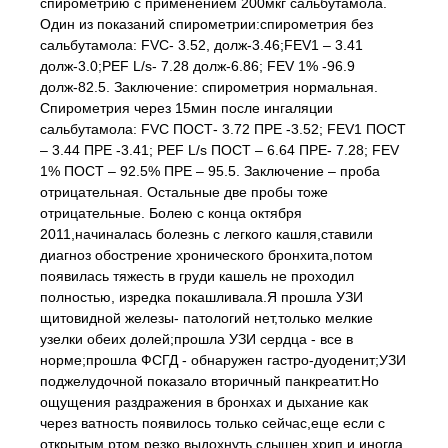
спирометрию с применением 200мкг сальбутамола.
Один из показаний спирометрии:спирометрия без
сальбутамола: FVC- 3.52, долж-3.46;FEV1 – 3.41
долж-3.0;PEF L/s- 7.28 долж-6.86; FEV 1% -96.9
долж-82.5. Заключение: спирометрия нормальная.
Спирометрия через 15мин после ингаляции
сальбутамола: FVC ПОСТ- 3.72 ПРЕ -3.52; FEV1 ПОСТ
– 3.44 ПРЕ -3.41; PEF L/s ПОСТ – 6.64 ПРЕ- 7.28; FEV
1% ПОСТ – 92.5% ПРЕ – 95.5. Заключение – проба
отрицательная. Остальные две пробы тоже
отрицательные. Болею с конца октября
2011,начиналась болезнь с легкого кашля,ставили
диагноз обострение хронического бронхита,потом
появилась тяжесть в груди кашель не проходил
полностью, изредка покашливала.Я прошла УЗИ
щитовидной железы- патологий нет,только мелкие
узелки обеих долей;прошла УЗИ сердца - все в
норме;прошла ФСГД - обнаружен гастро-дуоденит;УЗИ
поджелудочной показало вторичный панкреатит.Но
ощущения раздражения в бронхах и дыхание как
через ватность появилось только сейчас,еще если с
открытым ртом резко выдохнуть слышен хрип и иногда