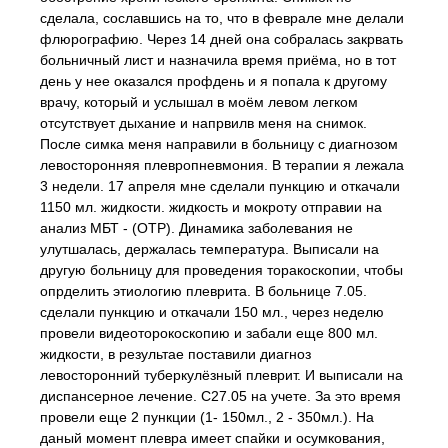
сделала, сославшись на то, что в феврале мне делали
флюрографию. Через 14 дней она собралась закрвать
больничный лист и назначила время приёма, но в тот
день у нее оказался профдень и я попала к другому
врачу, который и услышал в моём левом легком
отсутствует дыхание и напрвилв меня на снимок.
После симка меня направили в больницу с диагнозом
левосторонняя плевропневмония. В терапии я лежала
3 недели. 17 апреля мне сделали пункцию и откачали
1150 мл. жидкости. жидкость и мокроту отправии на
анализ МБТ - (ОТР). Динамика заболевания не
улутшалась, держалась температура. Выписали на
другую больницу для проведения торакоскопии, чтобы
опрделить этиологию плеврита. В больнице 7.05.
сделали пункцию и откачали 150 мл., через неделю
провели видеоторокоскопию и забали еще 800 мл.
жидкости, в результае поставили диагноз
левосторонний туберкулёзный плеврит. И выписали на
диспансерное лечение. С27.05 на учете. За это время
провели еще 2 пункции (1- 150мл., 2 - 350мл.). На
даный момент плевра имеет спайки и осумкования,