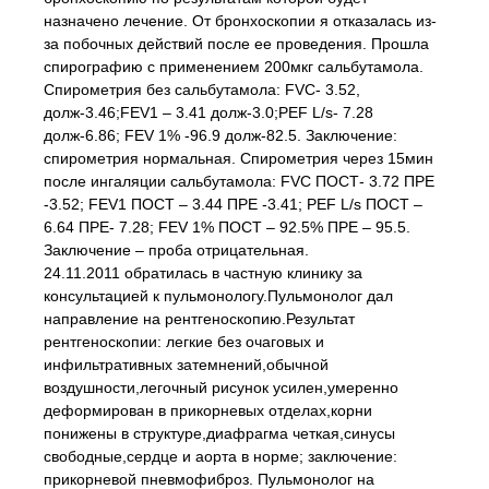
назначено лечение. От бронхоскопии я отказалась из-
за побочных действий после ее проведения. Прошла
спирографию с применением 200мкг сальбутамола.
Спирометрия без сальбутамола: FVC- 3.52,
долж-3.46;FEV1 – 3.41 долж-3.0;PEF L/s- 7.28
долж-6.86; FEV 1% -96.9 долж-82.5. Заключение:
спирометрия нормальная. Спирометрия через 15мин
после ингаляции сальбутамола: FVC ПОСТ- 3.72 ПРЕ
-3.52; FEV1 ПОСТ – 3.44 ПРЕ -3.41; PEF L/s ПОСТ –
6.64 ПРЕ- 7.28; FEV 1% ПОСТ – 92.5% ПРЕ – 95.5.
Заключение – проба отрицательная.
24.11.2011 обратилась в частную клинику за
консультацией к пульмонологу.Пульмонолог дал
направление на рентгеноскопию.Результат
рентгеноскопии: легкие без очаговых и
инфильтративных затемнений,обычной
воздушности,легочный рисунок усилен,умеренно
деформирован в прикорневых отделах,корни
понижены в структуре,диафрагма четкая,синусы
свободные,сердце и аорта в норме; заключение:
прикорневой пневмофиброз. Пульмонолог на