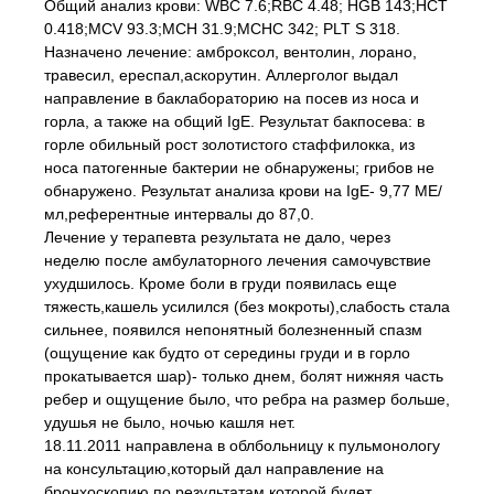
Общий анализ крови: WBC 7.6;RBC 4.48; HGB 143;HCT
0.418;MCV 93.3;MCH 31.9;MCHC 342; PLT S 318.
Назначено лечение: амброксол, вентолин, лорано,
травесил, ереспал,аскорутин. Аллерголог выдал
направление в баклабораторию на посев из носа и
горла, а также на общий IgE. Результат бакпосева: в
горле обильный рост золотистого стаффилокка, из
носа патогенные бактерии не обнаружены; грибов не
обнаружено. Результат анализа крови на IgE- 9,77 МЕ/
мл,референтные интервалы до 87,0.
Лечение у терапевта результата не дало, через
неделю после амбулаторного лечения самочувствие
ухудшилось. Кроме боли в груди появилась еще
тяжесть,кашель усилился (без мокроты),слабость стала
сильнее, появился непонятный болезненный спазм
(ощущение как будто от середины груди и в горло
прокатывается шар)- только днем, болят нижняя часть
ребер и ощущение было, что ребра на размер больше,
удушья не было, ночью кашля нет.
18.11.2011 направлена в облбольницу к пульмонологу
на консультацию,который дал направление на
бронхоскопию по результатам которой будет