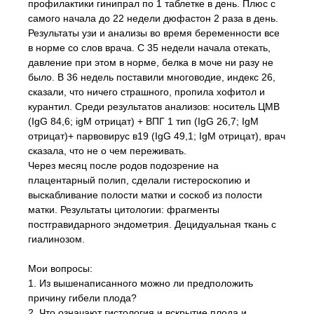
профилактики гинипрал по 1 таблетке в день. Плюс с
самого начала до 22 недели дюфастон 2 раза в день.
Результаты узи и анализы во время беременности все
в норме со слов врача. С 35 недели начала отекать,
давление при этом в норме, белка в моче ни разу не
было. В 36 недель поставили многоводие, индекс 26,
сказали, что ничего страшного, пропила хофитол и
курантил. Среди результатов анализов: носитель ЦМВ
(IgG 84,6; igM отрицат) + ВПГ 1 тип (IgG 26,7; IgM
отрицат)+ парвовирус в19 (IgG 49,1; IgM отрицат), врач
сказала, что не о чем переживать.
Через месяц после родов подозрение на
плацентарный полип, сделали гистероскопию и
выскабливание полости матки и соскоб из полости
матки. Результаты цитологии: фрагменты
постгравидарного эндометрия. Децидуальная ткань с
гиалинозом.
Мои вопросы:
1. Из вышенаписанного можно ли предположить
причину гибели плода?
2. Что означают гистология и вскрытие плода и