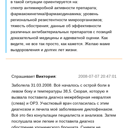
в такой ситуации ориентируется на:
спектр антимикробной активности препарата;
фармакокинетика/фармакодинамика; уровень
региональной резистентности микроорганизмов;
тяжесть обострения; данные об эффективности
различных антибактериальных препаратов с позиций
доказательной медицины и адекватной оценки. Как
видите, не все так просто, как кажется. Желаю маме
выздоровления и долгих лет жизни.
Спрашивает
Виктория
:
2008-07-07 20:47:01
Заболела 31.03.2008. Всё началось с острой боли в
левом боку и температуры 38,5. Скорая, которую я
вызвала поставила диагноз межрёберная невралгия
(слева) и ОРЗ. Участковый врач согласилась с этим
диагнозом и лечила моё заболевание диклофенаком.
Всё это без конультации пециалиста и анализов. Затем
послушала мои легкие и поставила диагноз
обострение хронического бронхита. Снимок не