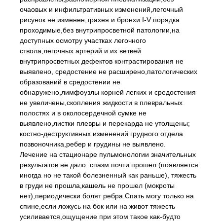
очаовых и инфильтративных изменений,легочный
рисунок не изменен,трахея и бронхи I-V порядка
проходимые,без внутрипросветной патологии,на
доступных осмотру участках легочного
ствола,легочных артерий и их ветвей
внутрипросветных дефектов контрастирования не
выявлено, средостение не расширено,патологических
образований в средостении не
обнаружено,лимфоузлы корней легких и средостения
не увеличены,скопления жидкости в плевральных
полостях и в околосердечной сумке не
выявлено,листки плевры и перекарда не утолщены;
костно-деструктивных изменений грудного отдела
позвоночника,ребер и грудины не выявлено.
Лечение на стационаре пульмонологии значительных
результатов не дало: спазм почти прошел (появляется
иногда но не такой болезненный как раньше), тяжесть
в груди не прошла,кашель не прошел (мокроты
нет),периодически болят ребра.Спать могу только на
спине,если ложусь на бок или на живот тяжесть
усиливается,ощущение при этом такое как-будто