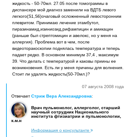
жидкость - 50-70мл. 27.05 после томограммы в
диспансере мой диагноз заменили на ВДТБ левого
легкого(S1,S6)очаговый осложненный левосторонним
плевритом. Принимаю лечение этамбутол,
пиразинамид,изиниозид,рифампицин и амикацин
(раньше был стрептомицин и авелокс, но у меня на
аллергия). Проблема вот в чем, после
видеоторакоскопии поднялась температура и теперь
падает редко. В основном минимум 37,4 , максимум
39. Что делать с температурой и каковы приины ее
возникновения. Есть ли у меня причины для волнения.
Стоит ли удалять жидкость(50-70мл.)?
07 августа 2008 года
Отвечает
Стриж Вера Александровна
:
Врач пульмонолог, аллерголог, старший
научный сотрудник Национального
института фтизиатрии и пульмонологии,
к.м.н
Информация о консультанте