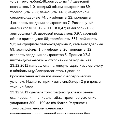
-0,39; гемоглобин148;эритроциты 4,4;цветовой
показатель 1,0; средний объем эритроцитов 89;
тромбоциты 288; лейкоциты 14,3; нейтрофилы
сегментоядерные 74; лимфоциты 22; моноциты
4;скорость оседания эритроцитов 7. Развернутый
анализ крови 20.12.2011: Ht 0,47; гемоглобин155;
эритроциты 4,8; цветовой показатель 0,97; средний
объем эритроцитов 88; тромбоциты 331; лейкоциты
9,3; нейтрофилы палочкоядерные 2, сегментоядерные
59; эозинофилы 1; лимфоциты 26; моноциты 12;
скорость оседания эритроцитов 5. Прошла УЗИ
щитовидной железы – отклонений от нормы нет.
23.12.2011 направлена на консультацию к аллергологу
в облбольницу.Аллерголог ставит диагноз
бронхиальная астма возможно с аллергическим
уклоном. Назначил принимать симбикорт 2 р в день в
течение 3мес.
23.12.2011 сделала томографию гр.клетки режим
сканирования – спиральный,контрастное усиление –
ультравист 300 – 100мл в/в болюс.Результаты
томографии: легкие полностью
расправлены,равномерной пневматизации,без