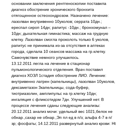
основании заключения рентгеноскопии поставила
диагноз обострение хронического бронхита
отягощенное остеохондрозом. Назначено лечение:
лазолван внутривенно 10уколов; серрата 10дн.;
ереспал сироп 14дн; рапитус -10дн.; бронхомунал –
10дн; дыхательная гимнастика; массаж на грудную
клетку. Лазолван смогла проколоть только 6 уколов,
рапитус не принимала из-за отсутствия в аптеках
города, сделала 10 сеансов массажа на гр.клетку.
Самочувствие немного улучшилось.
13.12.2011 легла на лечение в стационар
пульмонологического отделения. Врач поставил
диагноз ХОЗЛ 1стадия обострение ЛИО. Лечение:
внутривенно латрен (капельницы), лазолван 10уколов,
дексаметазон 3капельницы, сода-буфер,
тиотриазолин, амплипульс на гр.клетку 10дн;
ингаляция с фликсотидом 7дн. Улучшений нет. В
процессе лечения сданы следующие анализы:
20.12.2011 анализ мочи: удельный вес 1021,белок не
обнар.,сахар не обнар.,Эп пл ед в п/з; альфа 4-7 в п/
зр; фосфаты; 14.12.2011 развернутый анализ крови: Ht