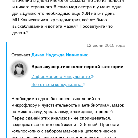
в течении 5 дней.Гинеколог сказала что это из полости
и ничего страшного.Я сама мед.сестра и у меня одна
дочь.Думаю что необходимо ещё УЗИ на 5-7 день
МЦ.Как исключить хр.эндометрит, всё же было
выскабливание и вот эта мазня? Посоветуйте что
делать?
12 июня 2015 года
Отвечает
Дикая Надежда Ивановна
:
Врач акушер-гинеколог первой категории
Информация о консультанте
Все ответы консультанта
Необходимо сдать бак.посев выделений на
микрофлору и чувствительность к антибиотикам, мазок
на микоплазму, уреаплазму, хламидиоз, герпес 2т.
Перед сдачей этих анализов - не спринцеваться,
воздержаться от половой жизни - 3-5 дней. Провести
кольпоскопию с забором мазков на цитологическое
исследование - желательно по месту жительства, в