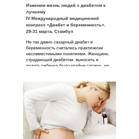
Изменим жизнь людей с диабетом к
лучшему
IV Международный медицинский
конгресс «Диабет и беременность».
29-31 марта, Стамбул
Не так давно сахарный диабет и
беременность считались практически
несовместимыми понятиями. Женщине,
страдающей диабетом, выносить и
родить ребенка было крайне сложно, не
говоря уж о том, что малыш от такой
беременности редко рождался здоровым.