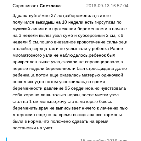
Спрашивает
Светлана
:
2016-09-13 16:57:04
Здравствуйте!мне 37 лет,забеременила,в итоге
получился выкидыш на 10 недели,есть гирсутизм по
мужской линии и в протекании беременности в начале
на 3 недели вылез узел сумб и субсерозный 2 см, к 9
недели 9 см,пошло внезапное кровотечение сильное,и
отслойка,сердца так и не услышали у ребенка.Ранее
миоматозного узла не наблюдалось,ребенок был
прикреплен выше узла,сказали не спровоцировало,в
первые недели беременности был стресс,ждала долго
ребенка ,а потом еще оказалась матерью одиночкой
пошел испуг,но потом успокоилась,во время
беременности давление 95 сердечное,но чувствовала
себя хорошо,лишь только нервы,после чистки узел
стал на 1 см меньше,хочу стать матерью боюсь
беременить,врач не выписывает ничего к лечению,пью
л тероксин еще,но на время выкидыша все гормоны
были в норме,что положено сдавать на время
постановки на учет.
15 сентября 2016 года