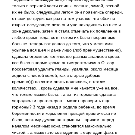
только в верхней части спины. осенью, зимой, весной
их не было. следующим летом они появились спереди,
от шеи до груди. как раз на том участке, что обычно
открыт. следующее лето они уже находились на шее и
зоне декольте. затем я стала отмечать их появление в
любое время года, хотя летом их было несравнимо
больше. теперь вот дошло до того, что у меня ими
усыпана вся шея и даже лицо (лоб преимущественно).
сдавала огромное количество разных анализов крови.
все было в норме кроме антистрептолизина О. лор
посоветовал удалить гланды. удалила. около месяца
ходила с чистой кожей, как в старые добрые
времена))) но затем опять появились, в тех же
количествах... кровь сдавала мне кажется уже на все,
что только можно было... а вот из гормонов сдавала
эстрадиол и прогестерон... может проверить еще
гормоны? 3 года назад я родила ребенка. во время
беременности и кормления прыщей практически не
было, поэтому думаю на гормоны... причем, перед
началом месячных кожа становится максимально
чистой... а может это совпадение... еще один факт. в