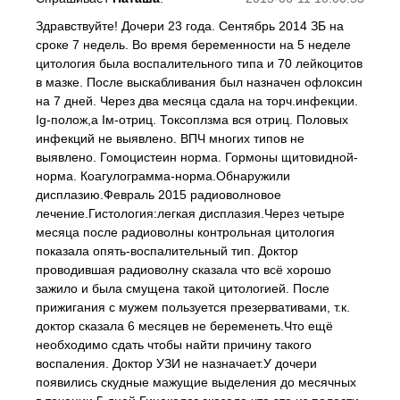
Здравствуйте! Дочери 23 года. Сентябрь 2014 ЗБ на
сроке 7 недель. Во время беременности на 5 неделе
цитология была воспалительного типа и 70 лейкоцитов
в мазке. После выскабливания был назначен офлоксин
на 7 дней. Через два месяца сдала на торч.инфекции.
Іg-полож,а Ім-отриц. Токсоплзма вся отриц. Половых
инфекций не выявлено. ВПЧ многих типов не
выявлено. Гомоцистеин норма. Гормоны щитовидной-
норма. Коагулограмма-норма.Обнаружили
дисплазию.Февраль 2015 радиоволновое
лечение.Гистология:легкая дисплазия.Через четыре
месяца после радиоволны контрольная цитология
показала опять-воспалительный тип. Доктор
проводившая радиоволну сказала что всё хорошо
зажило и была смущена такой цитологией. После
прижигания с мужем пользуется презервативами, т.к.
доктор сказала 6 месяцев не беременеть.Что ещё
необходимо сдать чтобы найти причину такого
воспаления. Доктор УЗИ не назначает.У дочери
появились скудные мажущие выделения до месячных