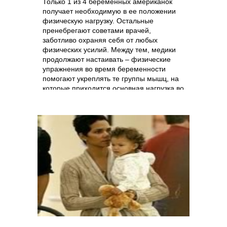
Только 1 из 4 беременных американок
получает необходимую в ее положении
физическую нагрузку. Остальные
пренебрегают советами врачей,
заботливо охраняя себя от любых
физических усилий. Между тем, медики
продолжают настаивать – физические
упражнения во время беременности
помогают укреплять те группы мышц, на
которые приходится основная нагрузка во
время родов, способствуют правильному
дыханию, улучшают кровообращение.
Врачи знают и норму – не менее 150
минут умеренной нагрузки в неделю.