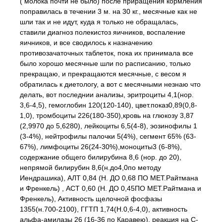
( молока почти не было) после приращения кормления
поправилась в течении 3 м. на 30 кг., месячные как не
шли так и не идут, куда я только не обращалась,
ставили диагноз полекистоз яичников, воспаление
яичников, и все сводилось к назначению
противозачаточных таблеток, пока их принимала все
было хорошо месячные шли по расписанию, только
прекращаю, и прекращаются месячные, с весом я
обратилась к диетологу, а вот с месячными незнаю что
делать, вот последнии анализы, эритроциты 4,1(нор.
3,6-4,5), гемоглобин 120(120-140), цвет.показ0,89(0,8-
1,0), тромбоциты 226(180-350),кровь на глюкозу 3,87
(2,9970 до 5,6280), лейкоциты 6,5(4-8), эозинофилы 1
(3-4%), нейтрофилы палочки 5(4%), сегмент 65% (63-
67%), лимфоциты 26(24-30%),моноциты3 (6-8%),
содержание общего билирубина 8,6 (нор. до 20),
непрямой билирубин 8,6(н.до4,0по методу
Иендрашика), АЛТ 0,84 (Н. ДО 0,68 ПО МЕТ.Райтмана
и Френкель) , АСТ 0,60 (Н. ДО 0,45ПО МЕТ.Райтмана и
Френкель), Активность щелочной фосфазы
1355(н.700-2100), ГГТП 1,74(Н.0,6-4,0), активность
альфа-амилазы 26 (16-36 по Каравею), реакция на С-