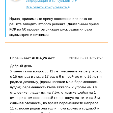
Информация о консультанте
Все ответы консультанта
Ирина, принимайте ярину постоянно или пока не
решите заводить второго ребенка. Длительный прием
КОК на 50 процентов снижает риск развития рака
эндометрия и яичников.
Спрашивает
АННА,26 лет
:
2010-03-30 07:53:57
Добрый день.
У меня такой вопрос, с 11 лет месячные не регулярно,
с 15 лет раз в з м., с 17 раз в 6 м., сейчас мне 26 лет, я
родила доченьку, (врачи назвали мою беременность
чудом) беременность была тяжелой 2 угрозы на 3 м.
отслоение плаценты, на 7,5м. открытие шейки на 1
см., при этом постоянный гипер тонус матки, и на 8 м.
сильная отечность, во время беременности набрала
11 кг. после родов они ушли, пока кормила грудью3 м.,