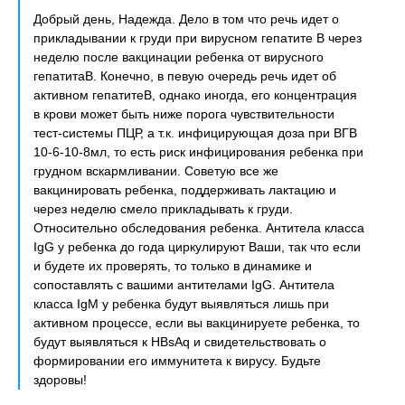
Добрый день, Надежда. Дело в том что речь идет о
прикладывании к груди при вирусном гепатите В через
неделю после вакцинации ребенка от вирусного
гепатитаВ. Конечно, в певую очередь речь идет об
активном гепатитеВ, однако иногда, его концентрация
в крови может быть ниже порога чувствительности
тест-системы ПЦР, а т.к. инфицирующая доза при ВГВ
10-6-10-8мл, то есть риск инфицирования ребенка при
грудном вскармливании. Советую все же
вакцинировать ребенка, поддерживать лактацию и
через неделю смело прикладывать к груди.
Относительно обследования ребенка. Антитела класса
IgG у ребенка до года циркулируют Ваши, так что если
и будете их проверять, то только в динамике и
сопоставлять с вашими антителами IgG. Антитела
класса IgМ у ребенка будут выявляться лишь при
активном процессе, если вы вакцинируете ребенка, то
будут выявляться к HBsAq и свидетельствовать о
формировании его иммунитета к вирусу. Будьте
здоровы!