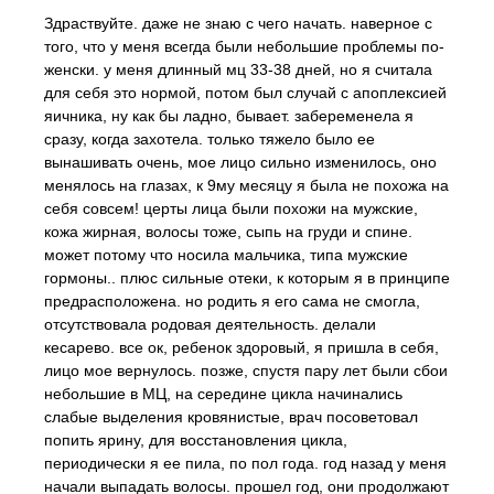
Здраствуйте. даже не знаю с чего начать. наверное с
того, что у меня всегда были небольшие проблемы по-
женски. у меня длинный мц 33-38 дней, но я считала
для себя это нормой, потом был случай с апоплексией
яичника, ну как бы ладно, бывает. забеременела я
сразу, когда захотела. только тяжело было ее
вынашивать очень, мое лицо сильно изменилось, оно
менялось на глазах, к 9му месяцу я была не похожа на
себя совсем! церты лица были похожи на мужские,
кожа жирная, волосы тоже, сыпь на груди и спине.
может потому что носила мальчика, типа мужские
гормоны.. плюс сильные отеки, к которым я в принципе
предрасположена. но родить я его сама не смогла,
отсутствовала родовая деятельность. делали
кесарево. все ок, ребенок здоровый, я пришла в себя,
лицо мое вернулось. позже, спустя пару лет были сбои
небольшие в МЦ, на середине цикла начинались
слабые выделения кровянистые, врач посоветовал
попить ярину, для восстановления цикла,
периодически я ее пила, по пол года. год назад у меня
начали выпадать волосы. прошел год, они продолжают