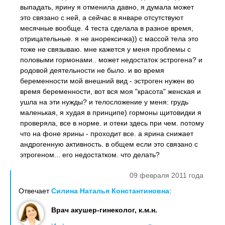
выпадать, ярину я отменила давно, я думала может
это связано с ней, а сейчас в январе отсутствуют
месячные вообще. 4 теста сделала в разное время,
отрицательные. я не анорексичка)) с массой тела это
тоже не связываю. мне кажется у меня проблемы с
половыми гормонами.. может недостаток эстрогена? и
родовой деятельности не было. и во время
беременности мой внешний вид - эстроген нужен во
время беременности, вот вся моя "красота" женская и
ушла на эти нужды? и телосложение у меня: грудь
маленькая, я худая в принципе) гормоны щитовидки я
проверяла, все в норме. и отеки здесь при чем. потому
что на фоне ярины - проходит все. а ярина снижает
андрогенную активность. в общем если это связано с
этрогеном... его недостатком. что делать?
09 февраля 2011 года
Отвечает
Силина Наталья Константиновна
:
Врач акушер-гинеколог, к.м.н.