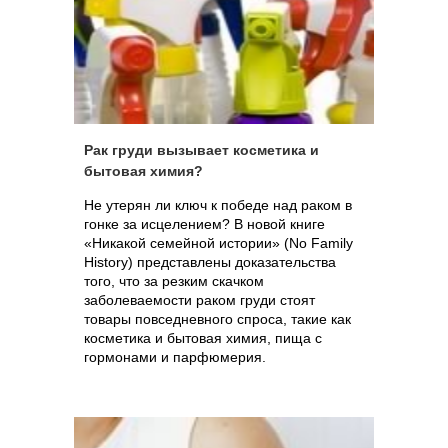
за указанный период даже снизилась,
несмотря на значительное увеличение
количества сотовых телефонов в стране.
Рак груди вызывает косметика и
бытовая химия?
Не утерян ли ключ к победе над раком в
гонке за исцелением? В новой книге
«Никакой семейной истории» (No Family
History) представлены доказательства
того, что за резким скачком
заболеваемости раком груди стоят
товары повседневного спроса, такие как
косметика и бытовая химия, пища с
гормонами и парфюмерия.