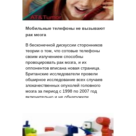
Мобильные телефоны не вызывают
рак мозга
В бесконечной дискуссии сторонников
теории о том, что сотовые телефоны
своим излучением способны
провоцировать рак мозга, и их
оппонентов вписана новая страница.
Британские исследователи провели
обширное исследование всех случаев
злокачественных опухолей головного
мозга за период с 1998 по 2007 год
включительно и не обнаружили
статистически значимых данных, которые
бы подтверждали зловещее влияние
маленьких удобных аппаратов на орган
человеческого мышления. Более того,
авторы утверждают, что заболеваемость
некоторым разновидностями рака мозга