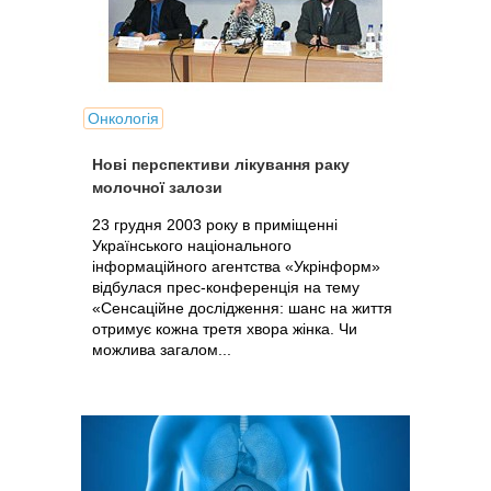
Онкологія
Нові перспективи лікування раку
молочної залози
23 грудня 2003 року в приміщенні
Українського національного
інформаційного агентства «Укрінформ»
відбулася прес-конференція на тему
«Сенсаційне дослідження: шанс на життя
отримує кожна третя хвора жінка. Чи
можлива загалом...