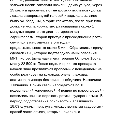
заложен носик, закапали називин, дочка уснула, через
15 мн. мы проснулись от не громких всхлыпов - дочка
лежала с запрокинутой головой и задыхалась, лицо
было оч. бледным, в горле клекотало, после приступа
дочка не могла нормально разговаривать около 1
минуты) педиатр это диагностировал как
ларингоспазм, второй приступ с присоединение рвоты
случился в нач. августа этого года -
продолжительностью около 5 мин. Обратились к врачу,
сделали ЭЭГ, которое подтвердило наши опасения.
МРТ чистое. Была назначена терапия Осполот 150на
массу 22,500 кг. После недели прийома препарата
начали явно проявляться проблемы с поведением: не
особо реагирует на команды, очень плаксива,
апатична, а иногда без причины обидчива. Назначили
+ Игнацию. Ночью стали наблюдаться по 10
подергиваний конечностей. И пошло по наростающей -
появились ночные перекосы ротика, судороги языка. В
период бодрствования сонливость и апатичность.
18.09 случился приступ с множественными судорогами
правой части личика, которые начались с