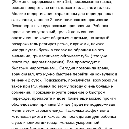
(20 мин с перерывом в мин 15), пожевывания языка,
резкие повороты во сне как всего тела, так и головы.
Мелкие подергивания характерны для периода после
засыпания, а после 2 ночи начинаются прктически
безперерывные судорожные проявления. Ребенок
просыпается уставший, целый день сонная,
апатичная, не хочет общаться с детьми, на каждый
раздражитель реагирет резко, с криками, начала
иногда путать буквы в словах не обращая на это
внимание, гримасничает, обгрызает губы ( это уже
почти год, дергает сережки). Все происходит с
быстрым наростанием... Сегодня позвонила врачу,
врач сказал, что нужно быстрее перейти на конвулекс в
течении 2 суток. Подскажите, пожалуйста, возможно ли
такое при РЭ, уменя по этому поводу очень большие
сомнения. Прокоментируйте решение о быстром
переходе, препарате и дозе. Какие еще можно пройти
обследования причины Э и где ( врач не поддерживает
меня в этом стремлении)... Насколько эффективна
кетоновая диета и каковы ее последствия для ребенка
с увеличением щитовид. железы, умереннной
сердечной недостаточностью, панкренопатией...Нам