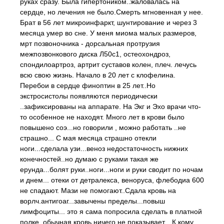
руках сразу. Была гипертоником..жаловалась на
сердце, но лечения не было.Смерть мгновенная у нее.
Брат в 56 лет микроинфаркт, шунтирование и через 3
месяца умер во сне. У меня миома малых размеров,
мрт позвоночника - дорсальная протрузия
межпозвонкового диска Л50с1, остеохондроз,
спондилоартроз, артрит суставов колен, плеч. лечусь
всю свою жизнь. Начало в 20 лет с клофелина.
Перебои в сердце финоптин в 25 лет..Но
экстросистолы появляются периодически
..зафиксированы на аппарате. На Экг и Эхо врачи что-
то особенное не находят. Много лет в крови было
повышено соэ...но говорили , можно работать ..не
страшно... С мая месяца страшно отекли
ноги...сделала узи...веноз недостаточность нижних
конечностей..но думаю с руками такая же
ерунда...болят руки..ноги...ноги и руки сводит по ночам
и днем... отеки от детралекса, веноруса, флебодиа 600
не спадают. Мази не помогают..Сдала кровь на
ворлч.антигоаг...завычены пределы...повыш
лимфоциты... это я сама попросила сделать в платной
полке. обычная кровь ничего не показывает... К кому