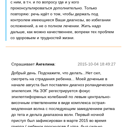
с ним, в т.ч. и по вопросу где и у кого
проконсультироваться дополнительно. Только
повторяю: речь идёт о том, чтобы держать под
контролем имеющиеся Ваши диагнозы, во избегании
осложнений, а не о полном лечении. Жить надо
дальше, как можно качественнее, вопреки тех проблем
со здоровьем и трудностей жизни.
Спрашивает
Ангелина
:
2015-10-04 18:49:27
Добрый день. Подскажите, что делать...Нет сил,
смотреть на страдания ребенка... Моей доченьке в
начале августа был поставлен диагноз роландическая
эпилепсия. На ЭЭГ регестрируется фокус
эпилептиформных колебаний по левым центрально-
височным ответвлениям в виде комплекса острая-
медленная волна с последующим замедлением ритма
до тета и дельта диапазона волн. Первый ночной
приступ был зафиксирован в марте 2015 во время
гриппа ( ребенок проснулсяв 4 утра, был сильно