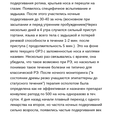
подергивания ротика, крыльев носа и перешли на
глазик. Появилось специфичное вслыпивание и
задышка. После этого участились ночные
подергивания до 30-40 за ночь (восновном при
засыпании и перед утренним пробуждением)Через
несколько дней в 4 утра случился сильный приступ
гортани, языка и всего тела с задышкой и потерей
речевой способности в течении 1-2 мин. после
приступа ( продолжительность 5 мин.). Это на фоне
вяло текущего ОРЗ с заложенностью носа и каплями
називин. Несколько раз связывались с врачем, она
убедила, что такое возможно при РЭ, но насколько я
понимаю такое течение болезни не типично для
классической РЭ. После ночного мониторинга ("в
состоянии дремы резко учащаются эпипаттерны до
статусного течения") терапия осполотом была
определена как не эффективная и назначен препарат
конвулекс раторд по 500 на ночь одноразово в теч.
суток. 4 дня назад начали плавный переход с одного
лекарства на второе, но частота ночных подергиваний
сильно возросла, появились частые подергивания век