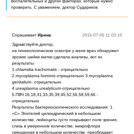
воспалительных и других факторах, которые нужно
проверить. С уважением, доктор Судариков.
Спрашивает
Ирина
:
2016-07-05 11:03:10
Здравствуйте,доктор,
на гинекологическом осмотре у меня врач обнаружил
эрозию шейки матки,сделала анализы, вот их
результаты:
1.chlamidia trachomatis - отрицательно
2.mycoplasma hominis-отрицательно 3.mycoplasma
genitalium- отрицательно
4.ureaplasma urealyticum-отрицательно
5.ПВЧ 16,18,31,33,35,39,45,52,56,58,59,66 -
отрицательно
Результаты бактериоскопического исследования: 1.
«С» Эпителий цилиндрический в небольшом
количестве, лейкоциты густо покрывают поле зрения,
слизь в умеренном количестве, микрофлора
смешанная в небольшом количестве, преобладает