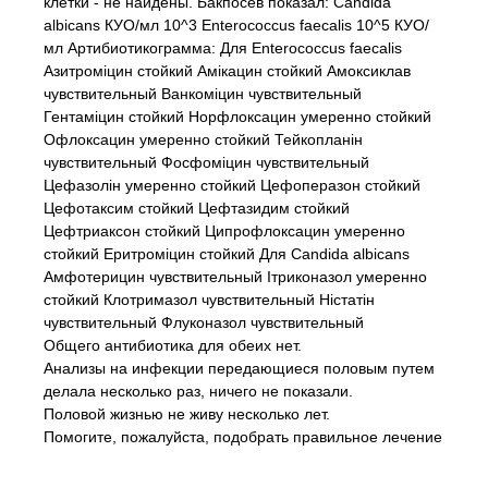
клетки - не найдены. Бакпосев показал: Candida
albicans КУО/мл 10^3 Enterococcus faecalis 10^5 КУО/
мл Артибиотикограмма: Для Enterococcus faecalis
Азитроміцин стойкий Амікацин стойкий Амоксиклав
чувствительный Ванкоміцин чувствительный
Гентаміцин стойкий Норфлоксацин умеренно стойкий
Офлоксацин умеренно стойкий Тейкопланін
чувствительный Фосфоміцин чувствительный
Цефазолін умеренно стойкий Цефоперазон стойкий
Цефотаксим стойкий Цефтазидим стойкий
Цефтриаксон стойкий Ципрофлоксацин умеренно
стойкий Еритроміцин стойкий Для Candida albicans
Амфотерицин чувствительный Ітриконазол умеренно
стойкий Клотримазол чувствительный Ністатін
чувствительный Флуконазол чувствительный
Общего антибиотика для обеих нет.
Анализы на инфекции передающиеся половым путем
делала несколько раз, ничего не показали.
Половой жизнью не живу несколько лет.
Помогите, пожалуйста, подобрать правильное лечение