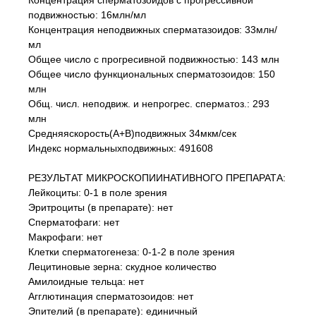
Концентрация сперматозоидов с прогрессивной
подвижностью: 16млн/мл
Концентрация неподвижных сперматазоидов: 33млн/
мл
Общее число с прогресивной подвижностью: 143 млн
Общее число функциональных сперматозоидов: 150
млн
Общ. числ. неподвиж. и непрогрес. сперматоз.: 293
млн
Средняяскорость(А+В)подвижных 34мкм/сек
Индекс нормальныхподвижных: 491608
РЕЗУЛЬТАТ МИКРОСКОПИИНАТИВНОГО ПРЕПАРАТА:
Лейкоциты: 0-1 в поле зрения
Эритроциты (в препарате): нет
Сперматофаги: нет
Макрофаги: нет
Клетки сперматогенеза: 0-1-2 в поле зрения
Лецитиновые зерна: скудное количество
Амилоидные тельца: нет
Агглютинация сперматозоидов: нет
Эпителий (в препарате): единичный