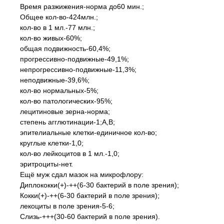
Время разжижения-норма до60 мин.;
Общее кол-во-424млн.;
кол-во в 1 мл.-77 млн.;
кол-во живых-60%;
общая подвижность-60,4%;
прогрессивно-подвижные-49,1%;
непрогрессивно-подвижные-11,3%;
неподвижные-39,6%;
кол-во нормальных-5%;
кол-во патологических-95%;
лецитиновые зерна-норма;
степень агглютинации-1;А,В;
эпителиальные клетки-единичное кол-во;
круглые клетки-1,0;
кол-во лейкоцитов в 1 мл.-1,0;
эритроциты-нет.
Ещё муж сдал мазок на микрофлору:
Диплококки(+)-++(6-30 бактерий в поле зрения);
Кокки(+)-++(6-30 бактерий в поле зрения);
лекоциты в поле зрения-5-6;
Слизь-+++(30-60 бактерий в поле зрения).