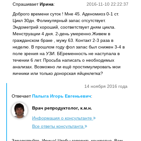
Спрашивает
Ирина
:
2016-11-10 22:22:37
Доброго времени суток ! Мне 45. Аденомиоз 0-1 ст.
Цикл 30дн. Фоликулярный запас отсутствует.
Эндометрий хороший, соответствует дням цикла.
Менструации 4 дня. 2-день умеренно.Живем в
гражданском браке , мужу 63. Контакт 2-3 раза в
неделю. В прошлом году фол запас был снижен 3-4 в
поле зрения на УЗИ. БЕременность не наступала в
течении 6 лет. Просьба написать о необходимых
анализах. Возможно ли ещё простимулировать мои
яичники или только донорская яйцеклетка?
14 ноября 2016 года
Отвечает
Палыга Игорь Евгеньевич
:
Врач репродуктолог, к.м.н.
Информация о консультанте
Все ответы консультанта
Здравствуйте, Ирина! Чтобы говорить конкретно, Вам