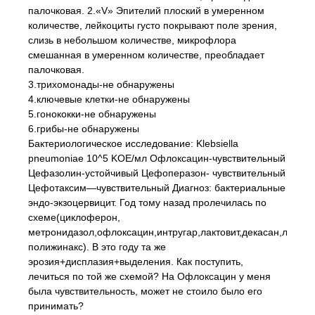
палочковая. 2.«V» Эпителий плоский в умеренном
количестве, лейкоциты густо покрывают поле зрения,
слизь в небольшом количестве, микрофлора
смешанная в умеренном количестве, преобладает
палочковая.
3.трихомонады-не обнаружены
4.ключевые клетки-не обнаружены
5.гонококки-не обнаружены
6.грибы-не обнаружены
Бактериологическое исследование: Klebsiella
pneumoniae 10^5 KOE/мл Офлоксацин-чувствительный
Цефазолин-устойчивый Цефоперазон- чувствительный
Цефотаксим—чувствительный Диагноз: бактериальные
эндо-экзоцервицит. Год тому назад пролечилась по
схеме(циклоферон,
метронидазол,офлоксацин,интругар,лактовит,декасан,ливаро
полижинакс). В это году та же
эрозия+дисплазия+выделения. Как поступить,
лечиться по той же схемой? На Офлоксацин у меня
была чувствительность, может не стоило было его
принимать?