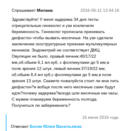
Спрашивает
Милана
:
2016-06-11 13:44:16
Здравствуйте! У меня задержка 34 дня.тесты
отрицательные.гинеколог и узи исключили
беременность. Гинеколог прописала принимать
дюфастон чтобы вызвать месячные. На узи сделали
заключение:эхоструктурные признаки мультикулярных
яичников. Эндометрий не соответствует ДМЦ.
Овуляции не было..правый яичник:40/17/22
мм,об.обьем 6,1 мл.куб, с фолликулами до 5 мм,в
поле зрения 12 штук..левый яичник:37/19/22 мм,
об.обьем 8,4 мл куб,с фолликулами до 5 мм,в поле
зрения 13 штук. Скажите пожалуйста стоит ли мне пить
дюфастон?и вобще после него месячные сами будут
идти?почему задержка?всегда шли месячные как часы.
С мужем планируем беременность полгода.
Получиться ли забеременеть?
16 июня 2016 года
Отвечает
Босяк Юлия Васильевна
: