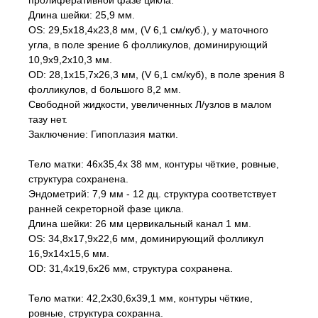
пролиферативной фазе цикла.
Длина шейки: 25,9 мм.
OS: 29,5х18,4х23,8 мм, (V 6,1 см/куб.), у маточного
угла, в поле зрение 6 фолликулов, доминирующий
10,9х9,2х10,3 мм.
OD: 28,1х15,7х26,3 мм, (V 6,1 см/куб), в поле зрения 8
фолликулов, d большого 8,2 мм.
Свободной жидкости, увеличенных Л/узлов в малом
тазу нет.
Заключение: Гипоплазия матки.
Тело матки: 46х35,4х 38 мм, контуры чёткие, ровные,
структура сохранена.
Эндометрий: 7,9 мм - 12 дц. структура соответствует
ранней секреторной фазе цикла.
Длина шейки: 26 мм цервикальный канал 1 мм.
OS: 34,8х17,9х22,6 мм, доминирующий фолликул
16,9х14х15,6 мм.
OD: 31,4х19,6х26 мм, структура сохранена.
Тело матки: 42,2х30,6х39,1 мм, контуры чёткие,
ровные, структура сохранна.