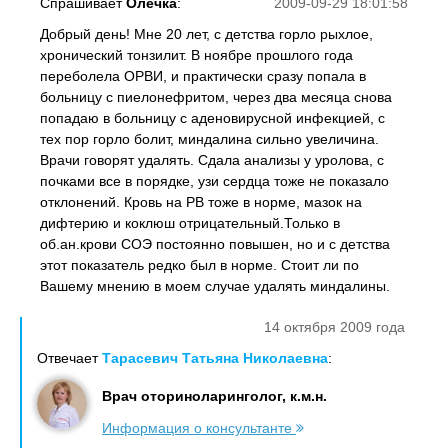
Спрашивает
Олечка
:
2009-09-29 18:01:58
Добрый день! Мне 20 лет, с детства горло рыхлое,
хронический тонзилит. В ноябре прошлого года
переболела ОРВИ, и практически сразу попала в
больницу с пиелонефритом, через два месяца снова
попадаю в больницу с аденовирусной инфекцией, с
тех пор горло болит, миндалина сильно увеличина.
Врачи говорят удалять. Сдала анализы у уролова, с
почками все в порядке, узи сердца тоже не показало
отклонений. Кровь на РВ тоже в норме, мазок на
дифтерию и коклюш отрицательный.Только в
об.ан.крови СОЭ постоянно повышен, но и с детства
этот показатель редко был в норме. Стоит ли по
Вашему мнению в моем случае удалять миндалины.
14 октября 2009 года
Отвечает
Тарасевич Татьяна Николаевна
:
Врач оториноларинголог, к.м.н.
Информация о консультанте