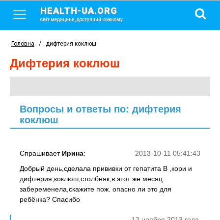
HEALTH-UA.ORG
світ медицини, доступний кожному
Головна
/
дифтерия коклюш
дифтерия коклюш
Вопросы и ответы по: дифтерия
коклюш
Спрашивает
Ирина
:
2013-10-11 05:41:43
Добрый день,сделала прививки от гепатита В ,кори и
дифтерия,коклюш,столбняк,в этот же месяц
забеременела,скажите пож. опасно ли это для
ребёнка? Спасибо
12 ноября 2013 года