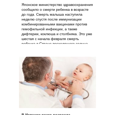
Японское министерство здравоохранения
сообщило о смерти ребенка в возрасте
до года. Смерть малыша наступила
неделю спустя после иммунизации
комбинированными вакцинами против
гемофильной инфекции, а также
дифтерии, коклюша и столбняка. Это уже
шестая с начала февраля смерть
ребенка в Стране восходящего солнца,
которая произошла или сразу после
вакцинации, или на протяжении
нескольких дней после нее, говорится в
заявлении министерства. В связи с
подозрением на связь детских смертей с
осложнениями после прививок в Японии
приостановлено использование двух
вакцин от известных производителей.
В Испании резко возросла