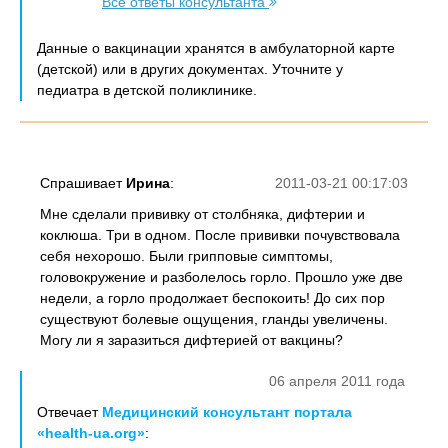
Все ответы консультанта
Данные о вакцинации хранятся в амбулаторной карте
(детской) или в других документах. Уточните у
педиатра в детской поликлинике.
Спрашивает
Ирина
:
2011-03-21 00:17:03
Мне сделали прививку от столбняка, дифтерии и
коклюша. Три в одном. После прививки почувствовала
себя нехорошо. Были грипповые симптомы,
головокружение и разболелось горло. Прошло уже две
недели, а горло продолжает беспокоить! До сих пор
существуют болевые ощущения, гланды увеличены.
Могу ли я заразиться дифтерией от вакцины?
06 апреля 2011 года
Отвечает
Медицинский консультант портала
«health-ua.org»
: