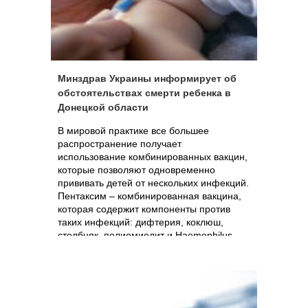
Минздрав Украины информирует об
обстоятельствах смерти ребенка в
Донецкой области
В мировой практике все большее
распространение получает
использование комбинированных вакцин,
которые позволяют одновременно
прививать детей от нескольких инфекций.
Пентаксим – комбинированная вакцина,
которая содержит компоненты против
таких инфекций: дифтерия, коклюш,
столбняк, полиомиелит и Haemophilus
influenzae типа B. Производитель – Sanofi
Pasteur, Франция. Пентаксим
зарегистрирован в 92 странах мира,
включая 25 стран Европы. Вакцина
применяется в Швеции с 1997 года, во