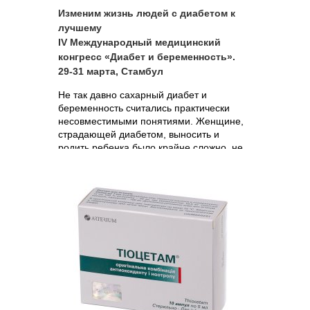
Изменим жизнь людей с диабетом к
лучшему
IV Международный медицинский
конгресс «Диабет и беременность».
29-31 марта, Стамбул
Не так давно сахарный диабет и
беременность считались практически
несовместимыми понятиями. Женщине,
страдающей диабетом, выносить и
родить ребенка было крайне сложно, не
говоря уж о том, что малыш от такой
беременности редко рождался здоровым.