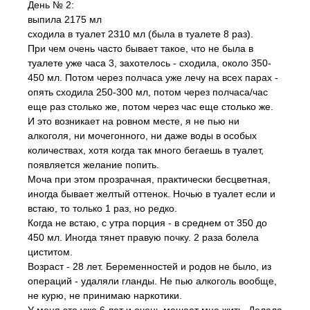
День № 2:
выпила 2175 мл
сходила в туалет 2310 мл (была в туалете 8 раз).
При чем очень часто бывает такое, что не была в
туалете уже часа 3, захотелось - сходила, около 350-
450 мл. Потом через полчаса уже лечу на всех парах -
опять сходила 250-300 мл, потом через полчаса/час
еще раз столько же, потом через час еще столько же.
И это возникает на ровном месте, я не пью ни
алкоголя, ни мочегонного, ни даже воды в особых
количествах, хотя когда так много бегаешь в туалет,
появляется желание попить.
Моча при этом прозрачная, практически бесцветная,
иногда бывает желтый оттенок. Ночью в туалет если и
встаю, то только 1 раз, но редко.
Когда не встаю, с утра порция - в среднем от 350 до
450 мл. Иногда тянет правую почку. 2 раза болела
циститом.
Возраст - 28 лет. Беременностей и родов не было, из
операций - удаляли гланды. Не пью алкоголь вообще,
не курю, не принимаю наркотики.