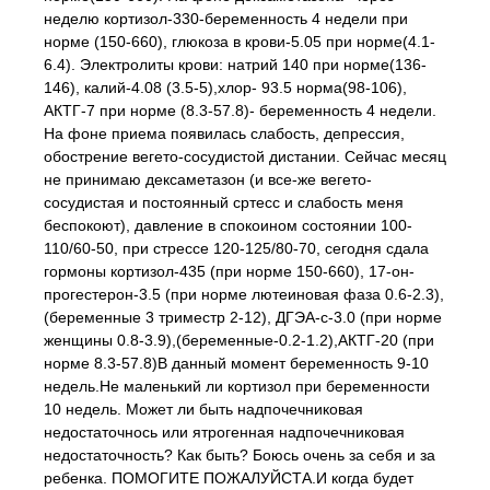
неделю кортизол-330-беременность 4 недели при
норме (150-660), глюкоза в крови-5.05 при норме(4.1-
6.4). Электролиты крови: натрий 140 при норме(136-
146), калий-4.08 (3.5-5),хлор- 93.5 норма(98-106),
АКТГ-7 при норме (8.3-57.8)- беременность 4 недели.
На фоне приема появилась слабость, депрессия,
обострение вегето-сосудистой дистании. Сейчас месяц
не принимаю дексаметазон (и все-же вегето-
сосудистая и постоянный сртесс и слабость меня
беспокоют), давление в спокоином состоянии 100-
110/60-50, при стрессе 120-125/80-70, сегодня сдала
гормоны кортизол-435 (при норме 150-660), 17-он-
прогестерон-3.5 (при норме лютеиновая фаза 0.6-2.3),
(беременные 3 триместр 2-12), ДГЭА-с-3.0 (при норме
женщины 0.8-3.9),(беременные-0.2-1.2),АКТГ-20 (при
норме 8.3-57.8)В данный момент беременность 9-10
недель.Не маленький ли кортизол при беременности
10 недель. Может ли быть надпочечниковая
недостаточнось или ятрогенная надпочечниковая
недостаточность? Как быть? Боюсь очень за себя и за
ребенка. ПОМОГИТЕ ПОЖАЛУЙСТА.И когда будет