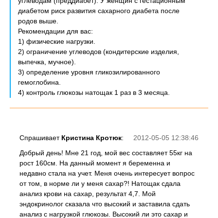
углеводам (преддиабет). У женщин с гестационным
диабетом риск развития сахарного диабета после
родов выше.
Рекомендации для вас:
1) физические нагрузки.
2) ограничение углеводов (кондитерские изделия,
выпечка, мучное).
3) определение уровня гликозилированного
гемоглобина.
4) контроль глюкозы натощак 1 раз в 3 месяца.
Спрашивает
Кристина Кротюк
:
2012-05-05 12:38:46
Добрый день! Мне 21 год, мой вес составляет 55кг на
рост 160см. На данный момент я беременна и
недавно стала на учет. Меня очень интересует вопрос
от том, в норме ли у меня сахар?! Натощак сдала
анализ крови на сахар, результат 4,7. Мой
эндокринолог сказала что высокий и заставила сдать
анализ с нагрузкой глюкозы. Высокий ли это сахар и