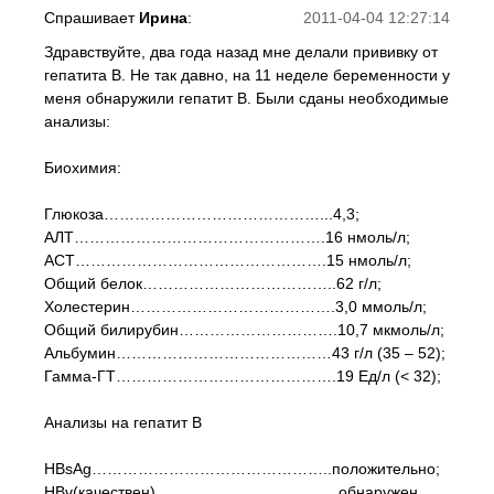
Спрашивает
Ирина
:
2011-04-04 12:27:14
Здравствуйте, два года назад мне делали прививку от
гепатита В. Не так давно, на 11 неделе беременности у
меня обнаружили гепатит В. Были сданы необходимые
анализы:
Биохимия:
Глюкоза……………………………………...4,3;
АЛТ………………………………………….16 нмоль/л;
АСТ………………………………………….15 нмоль/л;
Общий белок………………………………..62 г/л;
Холестерин………………………………….3,0 ммоль/л;
Общий билирубин………………………….10,7 мкмоль/л;
Альбумин……………………………………43 г/л (35 – 52);
Гамма-ГТ…………………………………….19 Ед/л (< 32);
Анализы на гепатит В
HBsAg………………………………………..положительно;
HBv(качествен)……………………………...обнаружен