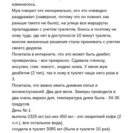
изменилось.
Муж говорит это ненормально, его это очевидно
раздражает (наверное, потому что он помнит, как
раньше такого не было), на улице все маршруты
прокладываю с учетом туалетов, боюсь и поэтому не
хожу туда, где нет в доступности 10 минут туалета,
многие жизненные решения стала принимать с учетом
своего диуреза.
Почитала в интернете, что это может быть диабет,
проверилась - все прекрасно. Сдавала глюкозу,
инсулин, глик. гемогл., индекс нома. У меня муж
диабетик (2 тип), так я хожу в туалет чаще него раза в
3.
Почитала, что важно иметь дневник питья и
мочеиспусканий. Два дня вела. Замеры проводила в
два очень жарких дня, температура днем была - 34-36
градусов.
День № 1:
выпила 2325 мл (из них 450 мл - это некрепкий кофе (2
ч.л.), все остальное вода),
сходила в туалет 3085 мл (была в туалете 10 раз).