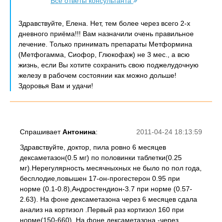
Все ответы консультанта
Здравствуйте, Елена. Нет, тем более через всего 2-х
дневного приёма!!! Вам назначили очень правильное
лечение. Только принимать препараты Метформина
(Метфогамма, Сиофор, Глюкофаж) не 3 мес., а всю
жизнь, если Вы хотите сохранить свою поджелудочную
железу в рабочем состоянии как можно дольше!
Здоровья Вам и удачи!
Спрашивает
Антонина
:
2011-04-24 18:13:59
Здравствуйте, доктор, пила ровно 6 месяцев
дексаметазон(0.5 мг) по половинки таблетки(0.25
мг).Нерегулярность месячныхных не было по пол года,
бесплодие,повышен 17-он-прогестерон 0.95 при
норме (0.1-0.8),Андростендион-3.7 при норме (0.57-
2.63). На фоне дексаметазона через 6 месяцев сдала
анализ на кортизол .Первый раз кортизол 160 при
норме(150-660). На фоне дексаметазона -через