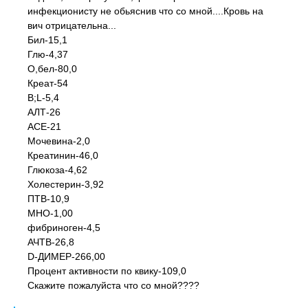
инфекционисту не обьяснив что со мной....Кровь на
вич отрицательна...
Бил-15,1
Глю-4,37
О,бел-80,0
Креат-54
B;L-5,4
АЛТ-26
АСЕ-21
Мочевина-2,0
Креатинин-46,0
Глюкоза-4,62
Холестерин-3,92
ПТВ-10,9
МНО-1,00
фибриноген-4,5
АЧТВ-26,8
D-ДИМЕР-266,00
Процент активности по квику-109,0
Скажите пожалуйста что со мной????