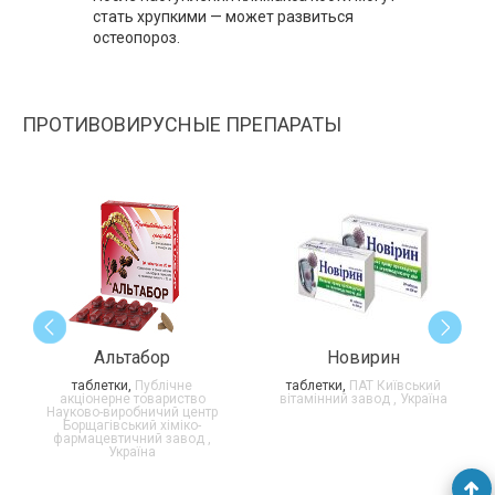
стать хрупкими — может развиться
остеопороз.
ПРОТИВОВИРУСНЫЕ ПРЕПАРАТЫ
Альтабор
Новирин
таблетки,
Публічне
таблетки,
ПАТ Київський
акціонерне товариство
вітамінний завод , Україна
Науково-виробничий центр
Борщагівський хіміко-
фармацевтичний завод ,
Україна