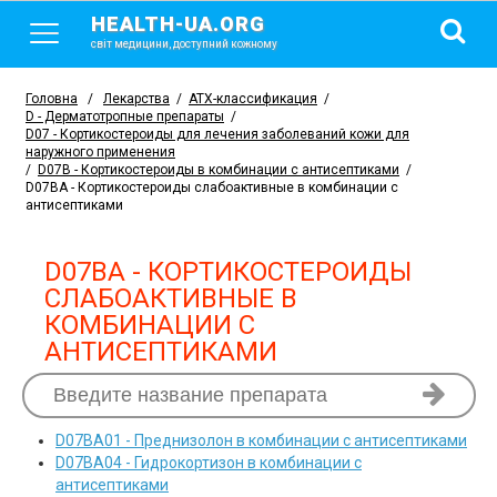
HEALTH-UA.ORG
світ медицини, доступний кожному
Головна
/
Лекарства
/
АТХ-классификация
/
D - Дерматотропные препараты
/
D07 - Кортикостероиды для лечения заболеваний кожи для
наружного применения
/
D07B - Кортикостероиды в комбинации с антисептиками
/
D07BA - Кортикостероиды слабоактивные в комбинации с
антисептиками
D07BA - КОРТИКОСТЕРОИДЫ
СЛАБОАКТИВНЫЕ В
КОМБИНАЦИИ С
АНТИСЕПТИКАМИ
D07BA01
- Преднизолон в комбинации с антисептиками
D07BA04
- Гидрокортизон в комбинации с
антисептиками