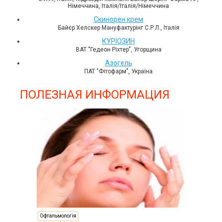
Німеччина, Італія/Італія/Німеччина
Скинорен крем
Байєр Хелскер Мануфактурінг С.Р.Л., Італія
КУРІОЗИН
ВАТ "Гедеон Ріхтер", Угорщина
Азогель
ПАТ "Фітофарм", Україна
ПОЛЕЗНАЯ ИНФОРМАЦИЯ
Офтальмологія