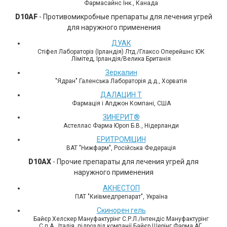
Фармасайнс Інк., Канада
D10AF
- Противомикробные препараты для лечения угрей
для наружного применения
ДУАК
Стіфел Лабораторіз (Ірландія) Лтд./Глаксо Оперейшнс ЮК
Лімітед, Ірландія/Велика Британія
Зеркалин
"Ядран" Галенська Лабораторія д.д., Хорватія
ДАЛАЦИН Т
Фармація і Апджон Компані, США
ЗИНЕРИТ®
Астеллас Фарма Юроп Б.В., Нідерланди
ЕРИТРОМІЦИН
ВАТ "Нижфарм", Російська Федерація
D10AX
- Прочие препараты для лечения угрей для
наружного применения
АКНЕСТОП
ПАТ "Київмедпрепарат", Україна
Скинорен гель
Байєр Хелскер Мануфактурінг С.Р.Л./Інтендіс Мануфактурінг
С.п.А., Італія, підрозділ компанії Байєр Шерінг Фарма АГ,