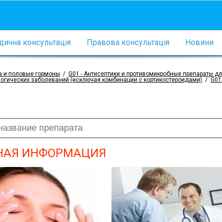
ична консультація
Правова консультація
Новини
а и половые гормоны
/
G01 - Антисептики и противомикробные препараты д
логических заболеваний (исключая комбинации с кортикостероидами)
/
G01
НАЯ ИНФОРМАЦИЯ