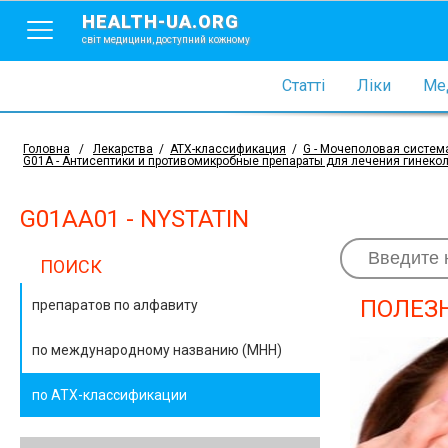
HEALTH-UA.ORG
світ медицини, доступний кожному
Статті
Ліки
Мед
Головна
/
Лекарства
/
АТХ-классификация
/
G - Mочеполовая систем
G01A - Антисептики и противомикробные препараты для лечения гинеко
G01AA01 - NYSTATIN
ПОИСК
ПОЛЕЗ
препаратов по алфавиту
по международному названию (МНН)
по АТХ-классификации