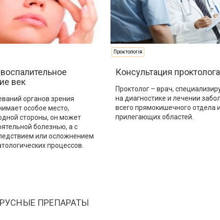
Проктологія
 воспалительное
Консультация проктолога
ие век
Проктолог – врач, специализи
на диагностике и лечении забо
еваний органов зрения
всего прямокишечного отдела 
нимает особое место,
прилегающих областей.
 одной стороны, он может
ятельной болезнью, а с
следствием или осложнением
атологических процессов.
РУСНЫЕ ПРЕПАРАТЫ