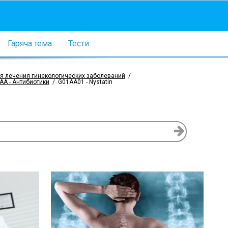
Гаряча тема
Тести
ля лечения гинекологических заболеваний
/
AA - Антибиотики
/
G01AA01 - Nystatin