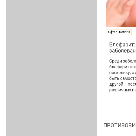
Офтальмологія
Блефарит:
заболеван
Среди забол
блефарит за
поскольку, с
быть самосто
другой – по
различных п
ПРОТИВОВИ