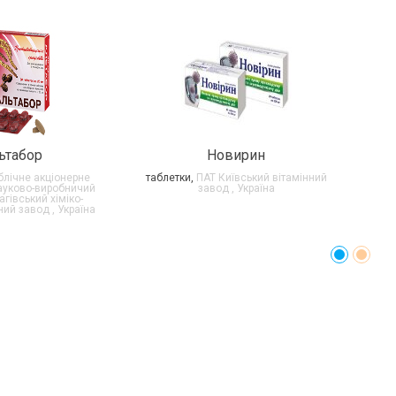
ьтабор
Новирин
лічне акціонерне
таблетки,
ПАТ Київський вітамінний
ауково-виробничий
завод , Україна
гівський хіміко-
ий завод , Україна