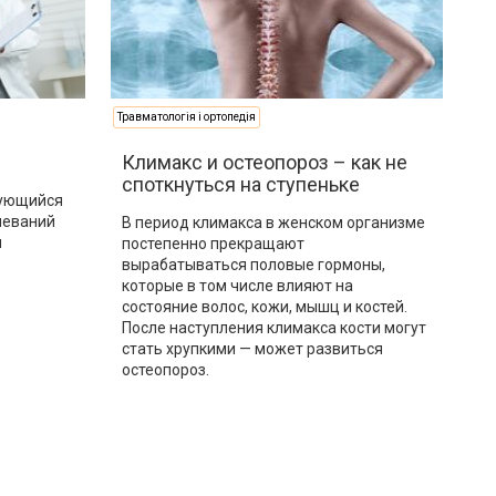
Травматологія і ортопедія
Климакс и остеопороз – как не
споткнуться на ступеньке
рующийся
леваний
В период климакса в женском организме
и
постепенно прекращают
вырабатываться половые гормоны,
которые в том числе влияют на
состояние волос, кожи, мышц и костей.
После наступления климакса кости могут
стать хрупкими — может развиться
остеопороз.