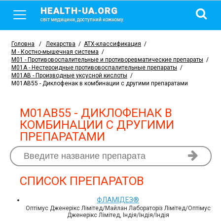
HEALTH-UA.ORG
світ медицини, доступний кожному
Головна
/
Лекарства
/
АТХ-классификация
/
M - Костно-мышечная система
/
M01 - Противовоспалительные и противоревматические препараты
/
M01A - Нестероидные противовоспалительные препараты
/
M01AB - Производные уксусной кислоты
/
M01AB55 - Диклофенак в комбинации с другими препаратами
M01AB55 - ДИКЛОФЕНАК В
КОМБИНАЦИИ С ДРУГИМИ
ПРЕПАРАТАМИ
СПИСОК ПРЕПАРАТОВ
ФЛАМІДЕЗ®
Оптімус Дженерікс Лімітед/Майлан Лабораторіз Лімітед/Оптімус
Дженерікс Лімітед, Індія/Індія/Індія