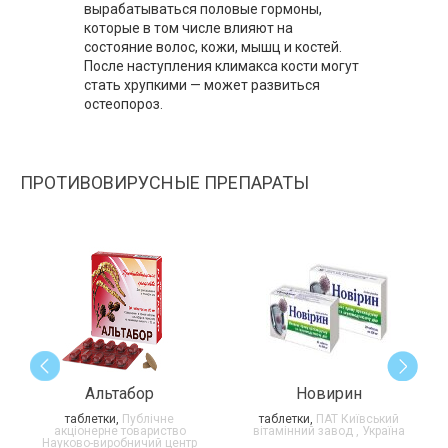
вырабатываться половые гормоны,
которые в том числе влияют на
состояние волос, кожи, мышц и костей.
После наступления климакса кости могут
стать хрупкими — может развиться
остеопороз.
ПРОТИВОВИРУСНЫЕ ПРЕПАРАТЫ
Альтабор
Новирин
таблетки,
Публічне
таблетки,
ПАТ Київський
акціонерне товариство
вітамінний завод , Україна
Науково-виробничий центр