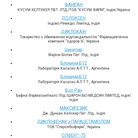
ФАНІГАН
КУСУМ ХЕЛТХКЕР ПВТ. ЛТД./ТОВ "КУСУМ ФАРМ", Індія/Україна
ДОЛОКСЕН
Індоко Ремедіс Лімітед, Індія
ДИКЛОКАЇН
Товариство з обмеженою відповідальністю "Фармацевтична
компанія "Здоров'я", Україна
Цинепар
Маріон Біотек Пвт. Лтд., Індія
Блокиум Б12
Лабораторія Касаско А.П.Т.Т., Аргентина
Блокиум Б12
Лабораторія Касаско А.П.Т.Т., Аргентина
Бол-Ран
Бафна Фармасьютікалс Лтд./ШАРОН БІО-МЕДСИН ЛІМІТЕД, Індія/
Індія
МАКСИГЕЗИК
Дж. Дункан Хелскер Пвт. Лтд., Індія
ДИКЛОФЕНАК з ПАРАЦЕТАМОЛОМ
ТОВ "Стиролбіофарм", Україна
ОЛФЕН™-75