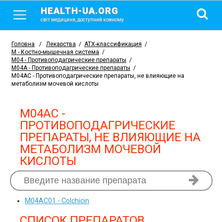
HEALTH-UA.ORG
світ медицини, доступний кожному
Головна
/
Лекарства
/
АТХ-классификация
/
M - Костно-мышечная система
/
M04 - Противоподагрические препараты
/
M04A - Противоподагрические препараты
/
M04AC - Противоподагрические препараты, не влияющие на
метаболизм мочевой кислоты
M04AC -
ПРОТИВОПОДАГРИЧЕСКИЕ
ПРЕПАРАТЫ, НЕ ВЛИЯЮЩИЕ НА
МЕТАБОЛИЗМ МОЧЕВОЙ
КИСЛОТЫ
M04AC01
- Colchicin
СПИСОК ПРЕПАРАТОВ