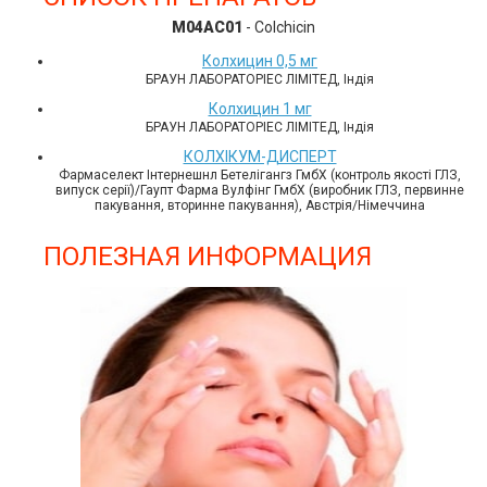
M04AC01
- Colchicin
Колхицин 0,5 мг
БРАУН ЛАБОРАТОРІЕС ЛІМІТЕД, Індія
Колхицин 1 мг
БРАУН ЛАБОРАТОРІЕС ЛІМІТЕД, Індія
КОЛХІКУМ-ДИСПЕРТ
Фармаселект Інтернешнл Бетелігангз ГмбХ (контроль якості ГЛЗ,
випуск серії)/Гаупт Фарма Вулфінг ГмбХ (виробник ГЛЗ, первинне
пакування, вторинне пакування), Австрія/Німеччина
ПОЛЕЗНАЯ ИНФОРМАЦИЯ