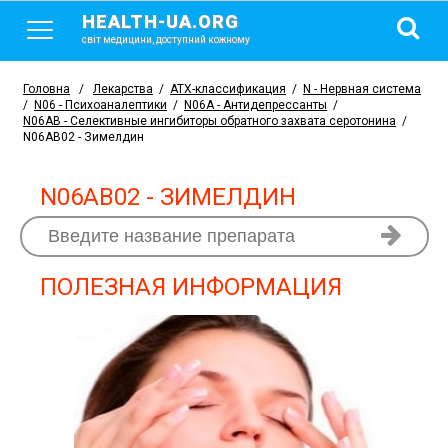
HEALTH-UA.ORG
світ медицини, доступний кожному
Головна
/
Лекарства
/
АТХ-классификация
/
N - Нервная система
/
N06 - Психоаналептики
/
N06A - Антидепрессанты
/
N06AB - Cелективные ингибиторы обратного захвата серотонина
/
N06AB02 - Зимелдин
N06AB02 - ЗИМЕЛДИН
ПОЛЕЗНАЯ ИНФОРМАЦИЯ