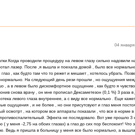
04 января
тки.Когда проводили процедуру на левом глазу сильно надовили н
аботал лазер. После ,я вышла и поехала домой , было все нормальн
глаз , как будто там что то режет и мешает , хотелось убрать. Позв
это нормально. На следующий день рези прошли , но ощущуения меж
шо , а в левом было дискомфортное ощущение , как будто я чувств
онив снова врачу , он мне прописал Дексаметезон (0,1 %) 3 раза в 
тека левого глаза внутреннее, а с виду все нормально . Еще кажет
ные ощущения , и не более , но они присутсвуют и глаз меня посто
й осмотрт , на котором все аппараты показали , что все в норме в
аз противоспалительный. Эфекта не последовало. Вот уже прошло 3
( у меня -2,75 на обоих глазах) а глаз до сих пор беспокоит! Что 
ию. Ведь я пришла в больницу у меня все было нормально, а вышла