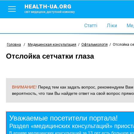
HEALTH-UA.ORG
світ медицини, доступний кожному
Статті
Ліки
Мед
Головна
/
Медицинская консультация
/
Офтальмологія
/
Отслойка се
Отслойка сетчатки глаза
ВНИМАНИЕ!
Перед тем как задать вопрос, рекомендуем Ва
вероятность, что там Вы найдете ответ на свой вопрос прямо
Уважаемые посетители портала!
Раздел «медицинских консультаций» приост
В архиве медицинских консультаций за 13 лет есть большое к