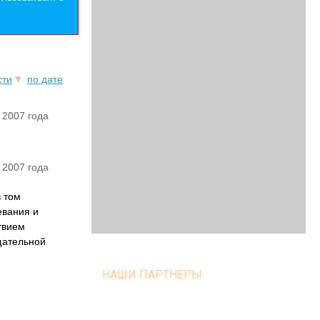
сти
по дате
 2007 года
 2007 года
в том
евания и
твием
щательной
НАШИ ПАРТНЕРЫ