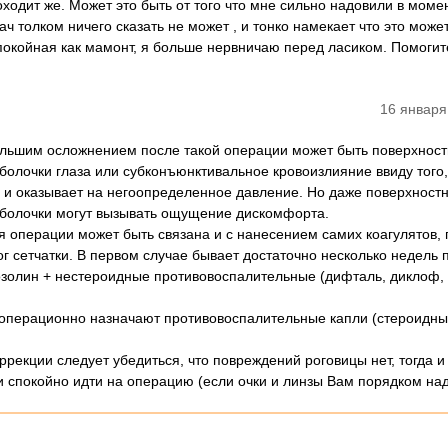
оходит же. Может это быть от того что мне сильно надовили в моме
ч толком ничего сказать не может , и тонко намекает что это може
спокойная как мамонт, я больше нервничаю перед ласиком. Помоги
16 января
льшим осложнением после такой операции может быть поверхнос
болочки глаза или субконъюнктивальное кровоизлияние ввиду того,
м и оказывает на негоопределенное давление. Но даже поверхност
оболочки могут вызывать ощущение дискомфорта.
 операции может быть связана и с нанесением самих коагулятов, 
ог сетчатки. В первом случае бывает достаточно несколько недель 
иозолин + нестероидные противовоспалительные (дифталь, диклоф,
операционно назначают противовоспалительные капли (стероидны
рекции следует убедиться, что повреждений роговицы нет, тогда и
и спокойно идти на операцию (если очки и линзы Вам порядком на