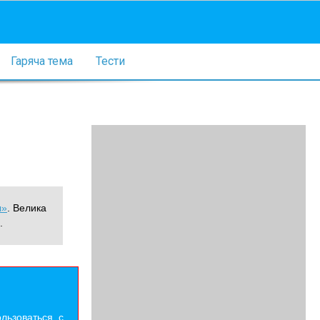
Гаряча тема
Тести
ы»
. Велика
.
льзоваться. с