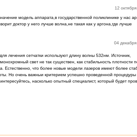
12 октября
начение модель аппарата,в государственной поликлинике у нас ар
оворит доктор у него лучше волна,не такая как у аргона,где лучше
04 декабря
для лечения сетчатки используют длину волны 532нм. Источник,
онохромный свет не так существен, как стабильность плотности п
на. Естественно, что более новые модели лазеров имеют более ста
оты. Но очень важныи критерием успешно проведенной процедуры
оинтересуйтесь, насколько опытный специалист, который будет про