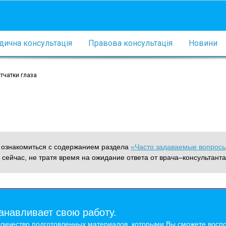
ична консультація
Правова консультація
Новини
тчатки глаза
м ознакомиться с содержанием раздела
«Часто задаваемые вопрос
 сейчас, не тратя время на ожидание ответа от врача–консультанта
анавливает свою работу.
оличество подготовленных материалов, которыми Вы сможете воспо