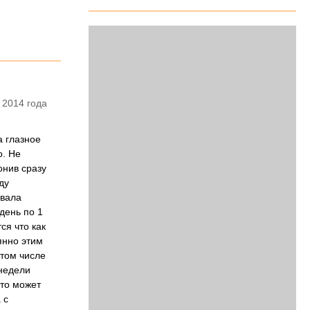
 2014 года
а глазное
о. Не
онив сразу
ду
овала
день по 1
ся что как
янно этим
 том числе
 недели
это может
 с