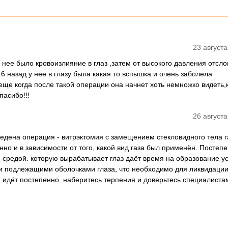
23 августа
нее было кровоизлияние в глаз ,затем от высокого давления отсл
6 назад у нее в глазу была какая то вспышка и очень заболела
еще когда после такой операции она начнет хоть немножко видеть,
пасибо!!!
26 августа
дена операция - витрэктомия с замещением стекловидного тела г
но и в зависимости от того, какой вид газа был применён. Постеп
 средой. которую вырабатывает глаз даёт время на образование у
 и подлежащими оболочками глаза, что необходимо для ликвидации
 идёт постепенно. наберитесь терпения и доверьтесь специалиста