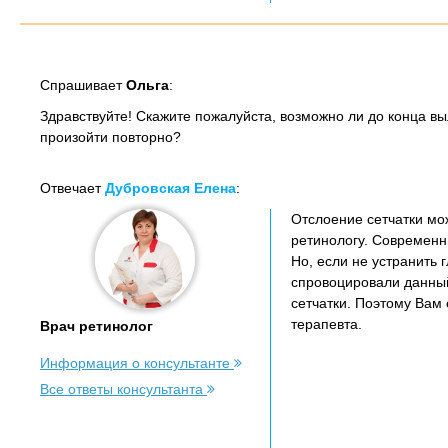
Спрашивает
Ольга
:
Здравствуйте! Скажите пожалуйста, возможно ли до конца вы
произойти повторно?
Отвечает
Дубровская Елена
:
Отслоение сетчатки мо
ретинологу. Современн
Но, если не устранить
спровоцировали данный
сетчатки. Поэтому Вам
терапевта.
Врач ретинолог
Информация о консультанте
Все ответы консультанта