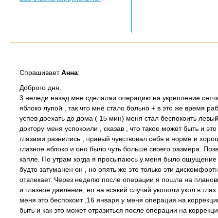
Спрашивает
Анна
:
Доброго дня.
3 неледи назад мне сделалаи операцию на укрепление сетча
яблоко лупой , так что мне стало больно + в это же время р
успев доехать до дома ( 15 мин) меня стал беспокоить левый 
доктору меня успокоили , сказав , что такое может быть и 
глазами разнились , правый чувствовал себя в норме и хоро
глазное яблоко и оно было чуть больше своего размера. Позв
капле. По утрам когда я просыпаюсь у меня было ощущение о
будто затуманен он , но опять же это только эти дискомфорт
отвлекает. Через неделю после операции я пошла на плановы
и глазное давление, но на всякий случай укололи укол в гл
меня это беспокоит ,16 января у меня операция на коррекцию 
быть и как это может отразиться после операции на коррекц