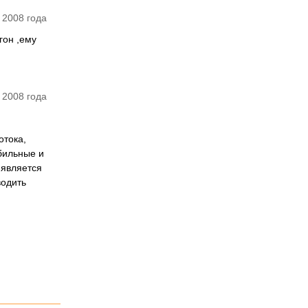
 2008 года
гон ,ему
 2008 года
отока,
бильные и
 является
водить