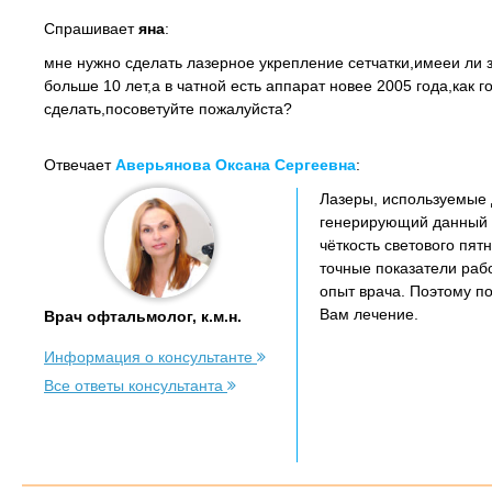
Спрашивает
яна
:
мне нужно сделать лазерное укрепление сетчатки,имееи ли з
больше 10 лет,а в чатной есть аппарат новее 2005 года,как г
сделать,посоветуйте пожалуйста?
Отвечает
Аверьянова Оксана Сергеевна
:
Лазеры, используемые 
генерирующий данный м
чёткость светового пят
точные показатели раб
опыт врача. Поэтому п
Вам лечение.
Врач офтальмолог, к.м.н.
Информация о консультанте
Все ответы консультанта