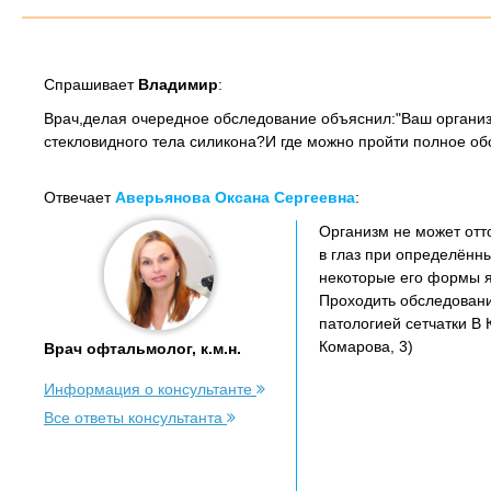
Спрашивает
Владимир
:
Врач,делая очередное обследование объяснил:"Ваш организм 
стекловидного тела силикона?И где можно пройти полное об
Отвечает
Аверьянова Оксана Сергеевна
:
Организм не может отто
в глаз при определённы
некоторые его формы я
Проходить обследовани
патологией сетчатки В 
Комарова, 3)
Врач офтальмолог, к.м.н.
Информация о консультанте
Все ответы консультанта