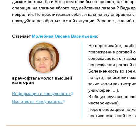
дискомфортом. Да и Бог с ним если бы он прошел, так не пр
операции на глазное яблоко под действием лазера ? Ведь вра
невралгия. Но простите,зная себя , я шла на эту операцию 
пожадуйста разобраться в этой ситуации. Заранее , спасибо.
Отвечает
Молебная Оксана Васильевна
:
Не переживайте, наибо
повреждение роговой о
соприкасается с глазо
повреждения роговой 
Болезненность во время
по сути, происходит ож
врач-офтальмолог высшей
категории
такие капли как тиотр
униклофен, ...).
Информация о консультанте
В общих случаях после
Все ответы консультанта
нестероидные).
Перед операцией по кор
противопоказаний нет, 