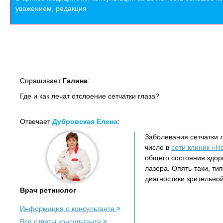
уважением, редакция
Спрашивает
Галина
:
Где и как лечат отслоение сетчатки глаза?
Отвечает
Дубровская Елена
:
Заболевания сетчатки 
числе в
сети клиник «Но
общего состояния здор
лазера. Опять-таки, ти
диагностики зрительно
Врач ретинолог
Информация о консультанте
Все ответы консультанта