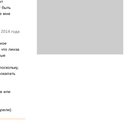
нт
т быть
те мне
 2014 года
тное
 что линза
ные
поскольку,
покапать
е или
доели).