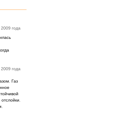
 2009 года
оилась
когда
 2009 года
азом. Газ
енное
стойчивой
 отслойки.
м.