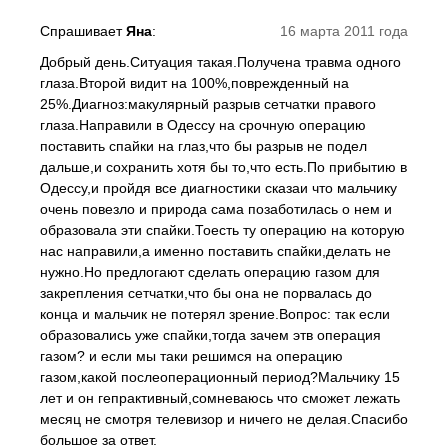
Спрашивает
Яна
:
16 марта 2011 года
Добрый день.Ситуация такая.Получена травма одного
глаза.Второй видит на 100%,поврежденный на
25%.Диагноз:макулярный разрыв сетчатки правого
глаза.Направили в Одессу на срочную операцию
поставить спайки на глаз,что бы разрыв не подел
дальше,и сохранить хотя бы то,что есть.По прибытию в
Одессу,и пройдя все диагностики сказаи что мальчику
очень повезло и природа сама позаботилась о нем и
образовала эти спайки.Тоесть ту операцию на которую
нас направили,а именно поставить спайки,делать не
нужно.Но предлогают сделать операцию газом для
закрепления сетчатки,что бы она не порвалась до
конца и мальчик не потерял зрение.Вопрос: так если
образовались уже спайки,тогда зачем этв операция
газом? и если мы таки решимся на операцию
газом,какой послеоперационный период?Мальчику 15
лет и он гепрактивный,сомневаюсь что сможет лежать
месяц не смотря телевизор и ничего не делая.Спасибо
большое за ответ.