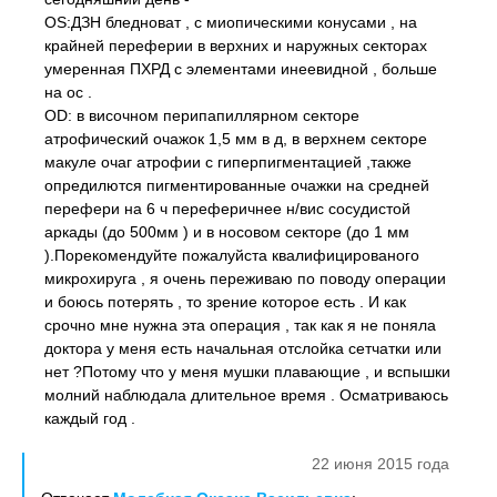
OS:ДЗН бледноват , с миопическими конусами , на
крайней переферии в верхних и наружных секторах
умеренная ПХРД с элементами инеевидной , больше
на ос .
OD: в височном перипапиллярном секторе
атрофический очажок 1,5 мм в д, в верхнем секторе
макуле очаг атрофии с гиперпигментацией ,также
опредилются пигментированные очажки на средней
перефери на 6 ч переферичнее н/вис сосудистой
аркады (до 500мм ) и в носовом секторе (до 1 мм
).Порекомендуйте пожалуйста квалифицированого
микрохируга , я очень переживаю по поводу операции
и боюсь потерять , то зрение которое есть . И как
срочно мне нужна эта операция , так как я не поняла
доктора у меня есть начальная отслойка сетчатки или
нет ?Потому что у меня мушки плавающие , и вспышки
молний наблюдала длительное время . Осматриваюсь
каждый год .
22 июня 2015 года