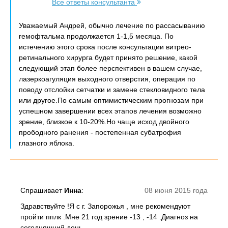
Все ответы консультанта
Уважаемый Андрей, обычно лечение по рассасыванию
гемофтальма продолжается 1-1,5 месяца. По
истечению этого срока после консультации витрео-
ретинального хирурга будет принято решение, какой
следующий этап более перспективен в вашем случае,
лазеркоагуляция выходного отверстия, операция по
поводу отслойки сетчатки и замене стекловидного тела
или другое.По самым оптимистическим прогнозам при
успешном завершении всех этапов лечения возможно
зрение, близкое к 10-20%.Но чаще исход двойного
прободного ранения - постепенная субатрофия
глазного яблока.
Спрашивает
Инна
:
08 июня 2015 года
Здравствуйте !Я с г. Запорожья , мне рекомендуют
пройти пплк .Мне 21 год зрение -13 , -14 .Диагноз на
сегодняшний день -