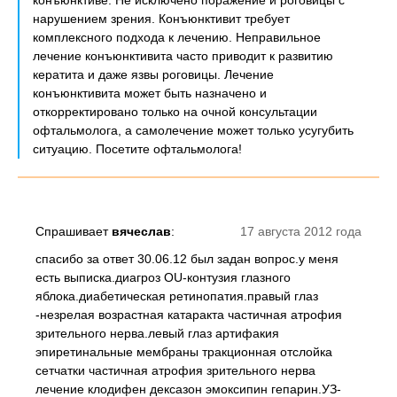
конъюнктиве. Не исключено поражение и роговицы с
нарушением зрения. Конъюнктивит требует
комплексного подхода к лечению. Неправильное
лечение конъюнктивита часто приводит к развитию
кератита и даже язвы роговицы. Лечение
конъюнктивита может быть назначено и
откорректировано только на очной консультации
офтальмолога, а самолечение может только усугубить
ситуацию. Посетите офтальмолога!
Спрашивает
вячеслав
:
17 августа 2012 года
спасибо за ответ 30.06.12 был задан вопрос.у меня
есть выписка.диагроз OU-контузия глазного
яблока.диабетическая ретинопатия.правый глаз
-незрелая возрастная катаракта частичная атрофия
зрительного нерва.левый глаз артифакия
эпиретинальные мембраны тракционная отслойка
сетчатки частичная атрофия зрительного нерва
лечение клодифен дексазон эмоксипин гепарин.УЗ-