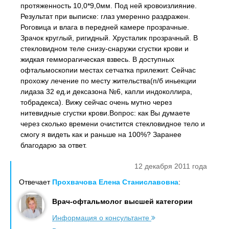
протяженность 10,0*9,0мм. Под ней кровоизлияние.
Результат при выписке: глаз умеренно раздражен.
Роговица и влага в передней камере прозрачные.
Зрачок круглый, ригидный. Хрусталик прозрачный. В
стекловидном теле снизу-снаружи сгустки крови и
жидкая гемморагическая взвесь. В доступных
офтальмоскопии местах сетчатка прилежит. Сейчас
прохожу лечение по месту жительства(п/б иньекции
лидаза 32 ед.и дексазона №6, капли индоколлира,
тобрадекса). Вижу сейчас очень мутно через
нитевидные сгустки крови.Вопрос: как Вы думаете
через сколько времени очистится стекловидное тело и
смогу я видеть как и раньше на 100%? Заранее
благодарю за ответ.
12 декабря 2011 года
Отвечает
Прохвачова Елена Станиславовна
:
Врач-офтальмолог высшей категории
Информация о консультанте