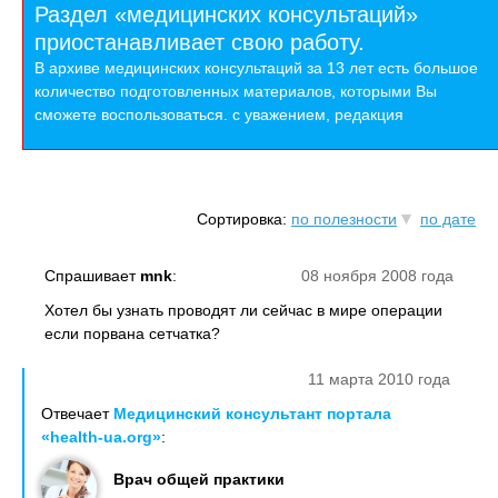
Раздел «медицинских консультаций»
приостанавливает свою работу.
В архиве медицинских консультаций за 13 лет есть большое
количество подготовленных материалов, которыми Вы
сможете воспользоваться. с уважением, редакция
Сортировка:
по полезности
по дате
Спрашивает
mnk
:
08 ноября 2008 года
Хотел бы узнать проводят ли сейчас в мире операции
если порвана сетчатка?
11 марта 2010 года
Отвечает
Медицинский консультант портала
«health-ua.org»
:
Врач общей практики