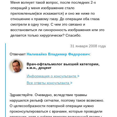
Меня волнует такой вопрос, после последних 2-х
операций у меня изображение стало
приломленым(все искажается) и оно же ниже по
отношению к правому гзазу. До операции оба глаза
смотрели в одну точку. С чем это связано и
восстановиться ли синхронность изображения или это
делается только хирургически? Спасибо.
31 января 2008 года
Отвечает
Наливайко Владимир Федорович
:
Врач-офтальмолог высшей категории,
к.м.н., доцент
Информация о консультанте
Все ответы консультанта
Здравствуйте. Очевидно, вследствие травмы
нарушился рельеф сетчатки, поэтому такое возможно.
О целесообразности повторной операции нужно
проконсультироваться с врачами, которые проводили
операции, хотя с учётом тяжести полученной травмы,