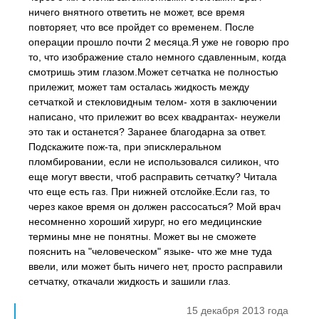
ничего внятного ответить не может, все время
повторяет, что все пройдет со временем. После
операции прошло почти 2 месяца.Я уже не говорю про
то, что изображение стало немного сдавленным, когда
смотришь этим глазом.Может сетчатка не полностью
прилежит, может там осталась жидкость между
сетчаткой и стекловидным телом- хотя в заключении
написано, что прилежит во всех квадрантах- неужели
это так и останется? Заранее благодарна за ответ.
Подскажите пож-та, при эписклеральном
пломбировании, если не использовался силикон, что
еще могут ввести, чтоб расправить сетчатку? Читала
что еще есть газ. При нижней отслойке.Если газ, то
через какое время он должен рассосаться? Мой врач
несомненно хороший хирург, но его медицинские
термины мне не понятны. Может вы не сможете
пояснить на "человеческом" языке- что же мне туда
ввели, или может быть ничего нет, просто расправили
сетчатку, откачали жидкость и зашили глаз.
15 декабря 2013 года