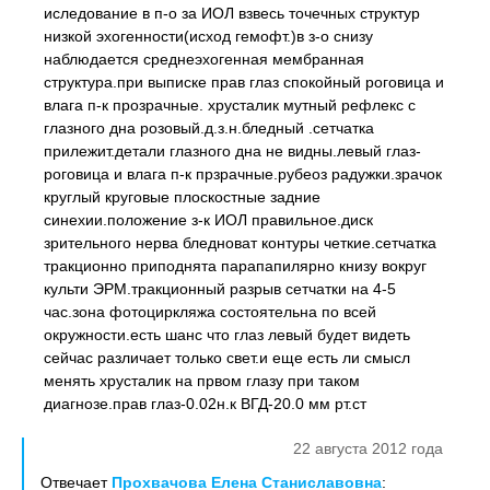
иследование в п-о за ИОЛ взвесь точечных структур
низкой эхогенности(исход гемофт.)в з-о снизу
наблюдается среднеэхогенная мембранная
структура.при выписке прав глаз спокойный роговица и
влага п-к прозрачные. хрусталик мутный рефлекс с
глазного дна розовый.д.з.н.бледный .сетчатка
прилежит.детали глазного дна не видны.левый глаз-
роговица и влага п-к прзрачные.рубеоз радужки.зрачок
круглый круговые плоскостные задние
синехии.положение з-к ИОЛ правильное.диск
зрительного нерва бледноват контуры четкие.сетчатка
тракционно приподнята парапапилярно книзу вокруг
культи ЭРМ.тракционный разрыв сетчатки на 4-5
час.зона фотоциркляжа состоятельна по всей
окружности.есть шанс что глаз левый будет видеть
сейчас различает только свет.и еще есть ли смысл
менять хрусталик на првом глазу при таком
диагнозе.прав глаз-0.02н.к ВГД-20.0 мм рт.ст
22 августа 2012 года
Отвечает
Прохвачова Елена Станиславовна
: