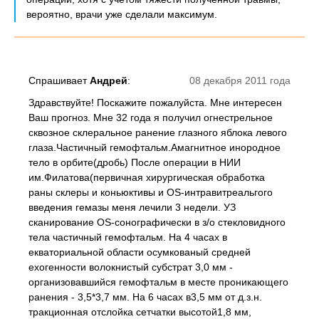
вероятно, врачи уже сделали максимум.
Спрашивает
Андрей
:
08 декабря 2011 года
Здравствуйте! Поскажите пожалуйста. Мне интересен
Ваш прогноз. Мне 32 года я получил огнестрельное
сквозное склеральное ранение глазного яблока левого
глаза.Частичный гемофтальм.Амагнитное инородное
тело в орбите(дробь) После операции в НИИ
им.Филатова(первичная хирургическая обработка
раны склеры и коньюктивы и OS-интравитреальгого
введения гемазы меня лечили 3 недели. УЗ
сканирование OS-сонографически в з/о стекловидного
тела частичный гемофтальм. На 4 часах в
екваториальной области осумкованый средней
ехогенности волокнистый субстрат 3,0 мм -
организовавшийся гемофтальм в месте проникающего
ранения - 3,5*3,7 мм. На 6 часах в3,5 мм от д.з.н.
тракционная отслойка сетчатки высотой1,8 мм,