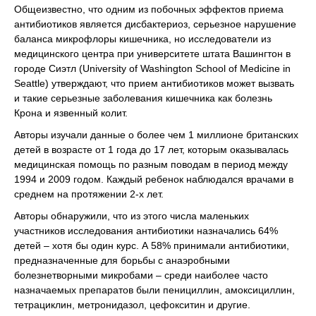
Общеизвестно, что одним из побочных эффектов приема
антибиотиков является дисбактериоз, серьезное нарушение
баланса микрофлоры кишечника, но исследователи из
медицинского центра при университете штата Вашингтон в
городе Сиэтл (University of Washington School of Medicine in
Seattle) утверждают, что прием антибиотиков может вызвать
и такие серьезные заболевания кишечника как болезнь
Крона и язвенный колит.
Авторы изучали данные о более чем 1 миллионе британских
детей в возрасте от 1 года до 17 лет, которым оказывалась
медицинская помощь по разным поводам в период между
1994 и 2009 годом. Каждый ребенок наблюдался врачами в
среднем на протяжении 2-х лет.
Авторы обнаружили, что из этого числа маленьких
участников исследования антибиотики назначались 64%
детей – хотя бы один курс. А 58% принимали антибиотики,
предназначенные для борьбы с анаэробными
болезнетворными микробами – среди наиболее часто
назначаемых препаратов были пенициллин, амоксициллин,
тетрациклин, метронидазол, цефокситин и другие.