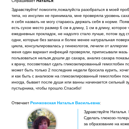
Спрашивает
Наталья
:
Здравствуйте! помогите,пожалуйста разобраться в моей пр
типа, но инсулин не принимала, мне проверяла уровень сахар
я себя назвать не могу стараюсь держать себя в норме. Появ
есть сухое место размер 6 см в длину, 1 см в длину, которо
ежедневных прокладок, не надолго стало лучше, потом зуд с
одни, которые без запаха и более менее натуральная поверхн
цикла, консультировалась у гинекологов, лечили от аллергии
меня один вариант инфекций проверяли, приписывали мазь 
пользоваться нельзя,дошли до сахара, анализ сахара показы
к врачу, посоветовал сдать гликозилированный гемоглобин по
может быть только 2 последние недели бросила курить, хоче
и как быть с анализом на гликозилированный гемоглобин пока
иногда, бывает после души или ванны начинается сильный зу
пустырника, чтобы прошло.Спасибо!
Отвечает
Ренчковская Наталья Васильевна
:
Здравствуйте Наталья. 
Сделать глюкозо-толера
за образование на коже