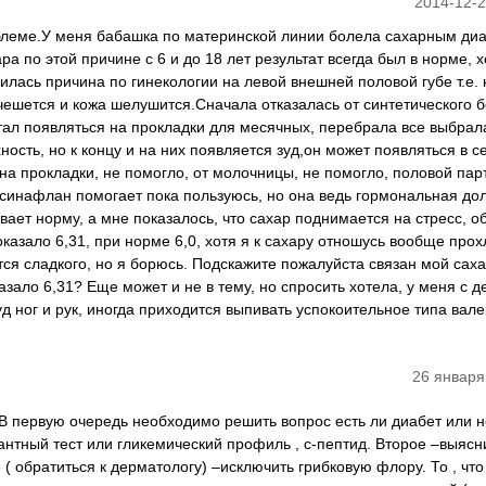
2014-12-2
облеме.У меня бабашка по материнской линии болела сахарным ди
а по этой причине с 6 и до 18 лет результат всегда был в норме, х
илась причина по гинекологии на левой внешней половой губе т.е. 
е чешется и кожа шелушится.Сначала отказалась от синтетического 
тал появляться на прокладки для месячных, перебрала все выбрал
ость, но к концу и на них появляется зуд,он может появляться в 
 на прокладки, не помогло, от молочницы, не помогло, половой пар
синафлан помогает пока пользуюсь, но она ведь гормональная до
вает норму, а мне показалось, что сахар поднимается на стресс, о
казало 6,31, при норме 6,0, хотя я к сахару отношусь вообще прох
тся сладкого, но я борюсь. Подскажите пожалуйста связан мой саха
зало 6,31? Еще может и не в тему, но спросить хотела, у меня с д
д ног и рук, иногда приходится выпивать успокоительное типа вал
26 января
В первую очередь необходимо решить вопрос есть ли диабет или н
нтный тест или гликемический профиль , с-пептид. Второе –выясни
 ( обратиться к дерматологу) –исключить грибковую флору. То , чт