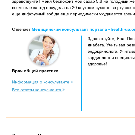
здравствуйте ! меня беспокоит мой сахар 5.8 на голодный же
всем теле за год похудела на 20 кг утром сухость во рту сох
еще диффузный зоб да еще периодически ухудшается зрение а
Отвечает
Медицинский консультант портала «health-ua.o
Здравствуйте, Яна! По
диабета. Учитывая рез
эндокринолога. Учитыв
кардиолога и специаль
здоровье!
Врач общей практики
Информация о консультанте
Все ответы консультанта