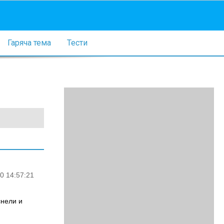
Гаряча тема
Тести
0 14:57:21
снели и