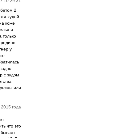
7 10:29:31
абетом 2
отя худой
на коже
белья и
а только
середине
тнер у
лго
братилась
ладно,
р с зудом
етства
ерьяны или
 2015 года
ет.
ть что это
о бывает