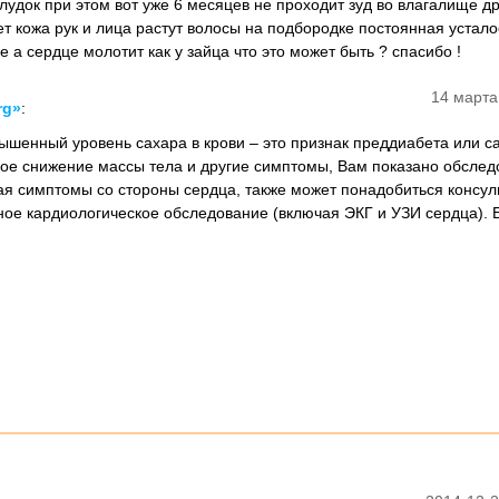
лудок при этом вот уже 6 месяцев не проходит зуд во влагалище д
нет кожа рук и лица растут волосы на подбородке постоянная устало
 сердце молотит как у зайца что это может быть ? спасибо !
14 марта
rg»
:
вышенный уровень сахара в крови – это признак преддиабета или с
кое снижение массы тела и другие симптомы, Вам показано обслед
ая симптомы со стороны сердца, также может понадобиться консул
ное кардиологическое обследование (включая ЭКГ и УЗИ сердца). 