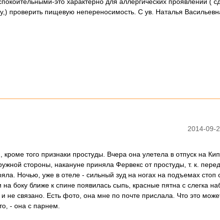
спокоительными-это характерно для аллергических проявлений ( сд
у,) проверить пищевую непереносимость. С ув. Наталья Васильевн
2014-09-2
 кроме того признаки простуды. Вчера она улетела в отпуск на Кип
ужной стороны, накануне приняла Фервекс от простуды, т. к. пере
ла. Ночью, уже в отеле - сильный зуд на ногах на подъемах стоп 
и на боку ближе к спине появилась сыпь, красные пятна с слегка н
и не связано. Есть фото, она мне по почте прислала. Что это може
о, - она с парнем.