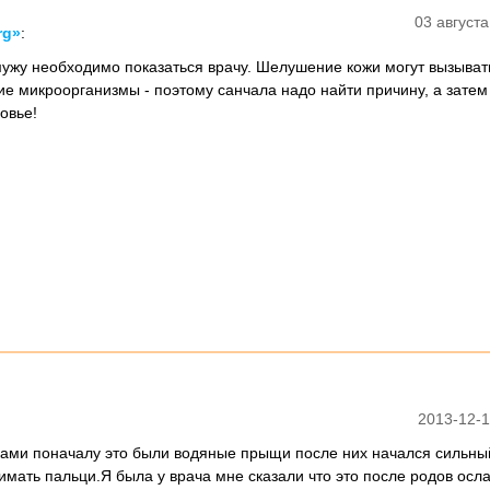
03 августа
rg»
:
ужу необходимо показаться врачу. Шелушение кожи могут вызывать
ие микроорганизмы - поэтому санчала надо найти причину, а затем
овье!
2013-12-1
ками поначалу это были водяные прыщи после них начался сильный
имать пальци.Я была у врача мне сказали что это после родов осл