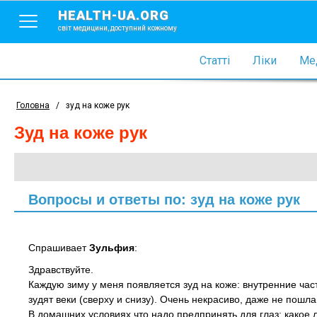
HEALTH-UA.ORG
світ медицини, доступний кожному
Статті
Ліки
Мед
Головна
/
зуд на коже рук
зуд на коже рук
Вопросы и ответы по: зуд на коже рук
Спрашивает
Зульфия
:
Здравствуйте.
Каждую зиму у меня появляется зуд на коже: внутренние част
зудят веки (сверху и снизу). Очень некрасиво, даже не пошла
В домашних условиях что надо предпринять для глаз: какое 