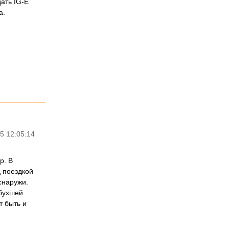
ать IG-E
а.
5 12:05:14
р. В
д поездкой
снаружи.
абухшей
т быть и