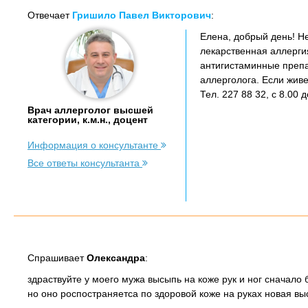
Отвечает
Гришило Павел Викторович
:
Елена, добрый день! Не
лекарственная аллерги
антигистаминные препа
аллерголога. Если живе
Тел. 227 88 32, с 8.00 
Врач аллерголог высшей
категории, к.м.н., доцент
Информация о консультанте
Все ответы консультанта
Спрашивает
Олександра
:
здраствуйте у моего мужа высыпь на коже рук и ног сначало
но оно роспостраняетса по здоровой коже на руках новая вы