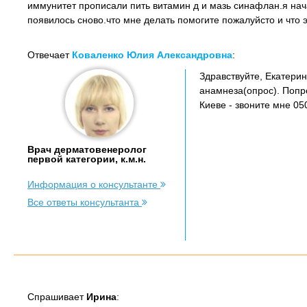
иммунитет прописали пить витамин д и мазь синафлан.я нача
появилось сново.что мне делать помогите пожалуйсто и что 
Отвечает
Коваленко Юлия Александровна
:
Здравствуйте, Екатери
анамнеза(опрос). Попр
Киеве - звоните мне 05
Врач дерматовенеролог
первой категории, к.м.н.
Информация о консультанте
Все ответы консультанта
Спрашивает
Ирина
: