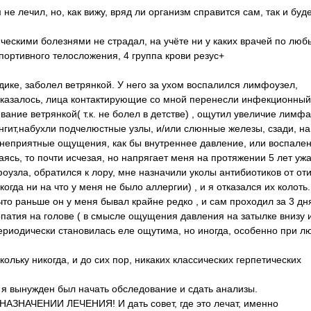
 не лечил, но, как вижу, вряд ли организм справится сам, так и буд
ническими болезнями не страдал, на учёте ни у каких врачей по лю
портивного телосложения, 4 группа крови резус+
садике, заболел ветрянкой. У него за ухом воспалился лимфоузел,
к оказалось, лица контактирующие со мной перенесли инфекционный
вание ветрянкой( т.к. не болел в детстве) , ощутил увеличие лимф
ингит,набухли подчелюстные узлы, и/или слюнные железы, сзади, на
 неприятные ощущения, как бы внутреннее давление, или воспален
ясь, то почти исчезая, но напрягает меня на протяжении 5 лет ужа
оузла, обратился к лору, мне назначили уколы антибиотиков от оти
огда ни на что у меня не было аллергии) , и я отказался их колоть.
то раньше он у меня бывал крайне редко , и сам проходил за 3 дня
патия на голове ( в смысле ощущения давления на затылке внизу и
ериодически становилась еле ощутима, но иногда, особенно при л
кольку никогда, и до сих пор, никаких классических герпетических
 я вынужден был начать обследование и сдать анализы.
АЧЕНИИ ЛЕЧЕНИЯ! И дать совет, где это лечат, именно