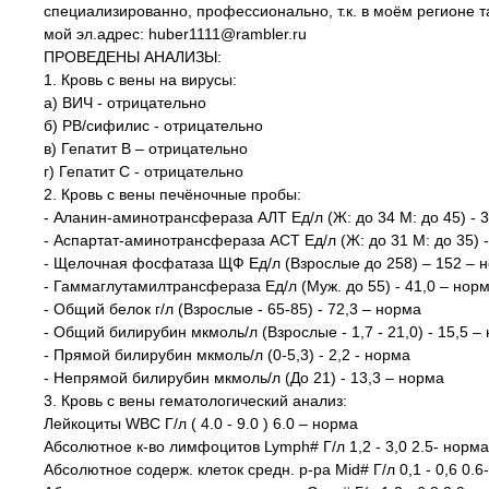
специализированно, профессионально, т.к. в моём регионе та
мой эл.адрес: huber1111@rambler.ru
ПРОВЕДЕНЫ АНАЛИЗЫ:
1. Кровь с вены на вирусы:
а) ВИЧ - отрицательно
б) РВ/сифилис - отрицательно
в) Гепатит В – отрицательно
г) Гепатит С - отрицательно
2. Кровь с вены печёночные пробы:
- Аланин-аминотрансфераза АЛТ Ед/л (Ж: до 34 М: до 45) - 
- Аспартат-аминотрансфераза ACT Ед/л (Ж: до 31 М: до 35) -
- Щелочная фосфатаза ЩФ Ед/л (Взрослые до 258) – 152 – 
- Гаммаглутамилтрансфераза Ед/л (Муж. до 55) - 41,0 – нор
- Общий белок г/л (Взрослые - 65-85) - 72,3 – норма
- Общий билирубин мкмоль/л (Взрослые - 1,7 - 21,0) - 15,5 –
- Прямой билирубин мкмоль/л (0-5,3) - 2,2 - норма
- Непрямой билирубин мкмоль/л (До 21) - 13,3 – норма
3. Кровь с вены гематологический анализ:
Лейкоциты WBC Г/л ( 4.0 - 9.0 ) 6.0 – норма
Абсолютное к-во лимфоцитов Lymph# Г/л 1,2 - 3,0 2.5- норма
Абсолютное содерж. клеток средн. р-ра Mid# Г/л 0,1 - 0,6 0.6