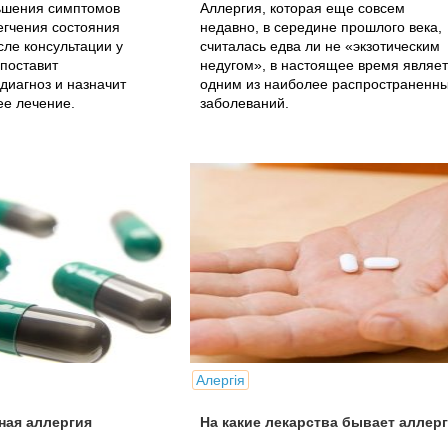
ьшения симптомов
Аллергия, которая еще совсем
егчения состояния
недавно, в середине прошлого века,
ле консультации у
считалась едва ли не «экзотическим
 поставит
недугом», в настоящее время являе
диагноз и назначит
одним из наиболее распространенн
ее лечение.
заболеваний.
Алергія
ная аллергия
На какие лекарства бывает аллер