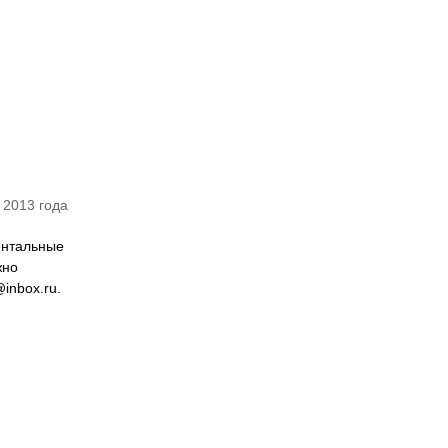
 2013 года
ентальные
жно
inbox.ru.