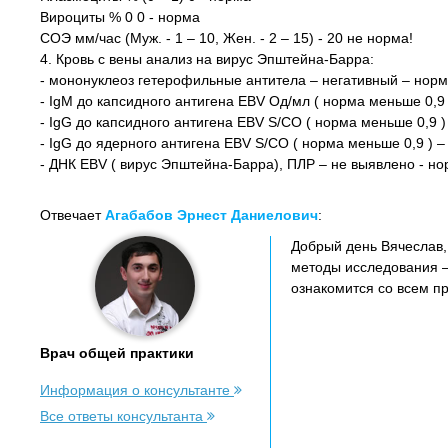
Вироциты % 0 0 - норма
СОЭ мм/час (Муж. - 1 – 10, Жен. - 2 – 15) - 20 не норма!
4. Кровь с вены анализ на вирус Эпштейна-Барра:
- мононуклеоз гетерофильные антитела – негативный – нор
- IgM до капсидного антигена EBV Од/мл ( норма меньше 0,9 
- IgG до капсидного антигена EBV S/CO ( норма меньше 0,9 ) 
- IgG до ядерного антигена EBV S/CO ( норма меньше 0,9 ) –
- ДНК EBV ( вирус Эпштейна-Барра), ПЛР – не выявлено - н
Отвечает
Агабабов Эрнест Даниелович
:
Добрый день Вячеслав,
методы исследования – 
ознакомится со всем п
Врач общей практики
Информация о консультанте
Все ответы консультанта