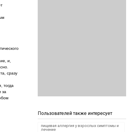
ет
бым
атического
ие, и,
сно.
та, сразу
, тогда
 за
юбом
Пользователей также интересует
пищевая аллергия у взрослых симптомы и
лечение