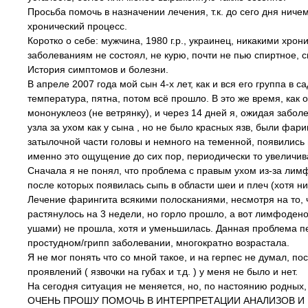
Просьба помочь в назначении лечения, т.к. до сего дня ничем
хронический процесс.
Коротко о себе: мужчина, 1980 г.р., украинец, никакими хро
заболеваниям не состоял, не курю, почти не пью спиртное, с
История симптомов и болезни.
В апреле 2007 года мой сын 4-х лет, как и вся его группа в 
температура, пятна, потом всё прошло. В это же время, ка
мононуклеоз (не ветрянку), и через 14 дней я, ожидая заболе
узла за ухом как у сына , но не было красных язв, были фар
затылочной части головы и немного на теменной, появились
именно это ощущение до сих пор, периодически то увеличива
Сначала я не понял, что проблема с правым ухом из-за лимф
после которых появилась сыпь в области шеи и плеч (хотя ник
Лечение фарингита всякими полосканиями, несмотря на то, ч
растянулось на 3 недели, но горло прошло, а вот лимфодено
ушами) не прошла, хотя и уменьшилась. Данная проблема п
простудном/грипп заболевании, многократно возрастала.
Я не мог понять что со мной такое, и на герпес не думал, пос
проявлений ( язвочки на губах и т.д. ) у меня не было и нет.
На сегодня ситуация не меняется, но, по настоянию родных,
ОЧЕНЬ ПРОШУ ПОМОЧЬ В ИНТЕРПРЕТАЦИИ АНАЛИЗОВ И НАЗН