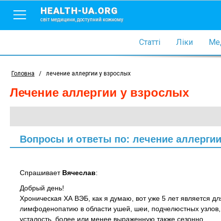
HEALTH-UA.ORG
світ медицини, доступний кожному
Статті
Ліки
Мед
Головна
/
лечение аллергии у взрослых
лечение аллергии у взрослых
Вопросы и ответы по: лечение аллерги
Спрашивает
Вячеслав
:
Добрый день!
Хроническая ХА ВЭБ, как я думаю, вот уже 5 лет является 
лимфоденопатию в области ушей, шеи, подчелюстных узлов,
усталость, более или менее выраженную также сезонно.