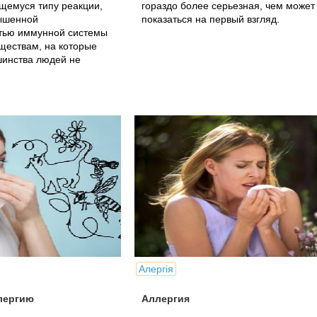
щемуся типу реакции,
гораздо более серьезная, чем может
ышенной
показаться на первый взгляд.
стью иммунной системы
ществам, на которые
шинства людей не
Алергія
лергию
Аллергия