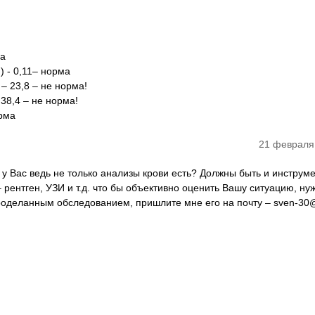
ма
) - 0,11– норма
– 23,8 – не норма!
 38,4 – не норма!
орма
21 февраля
 у Вас ведь не только анализы крови есть? Должны быть и инструм
рентген, УЗИ и т.д. что бы объективно оценить Вашу ситуацию, ну
роделанным обследованием, пришлите мне его на почту – sven-30@