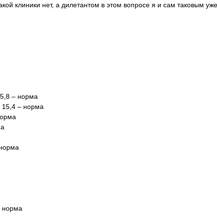
кой клиники нет, а дилетантом в этом вопросе я и сам таковым уж
35,8 – норма
 15,4 – норма
норма
ма
 норма
- норма