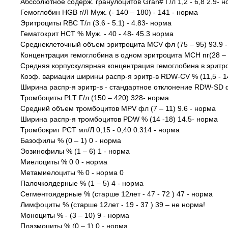
Абссолютное содерж. гранулоцитов Gran# Г/л 1,2 - 6,8 2.9- 
Гемоглобин HGB г/Л Муж. (- 140 – 180) - 141 - норма
Эритроциты RBC Т/л (3.6 - 5.1) - 4.83- норма
Гематокрит HCT % Муж. - 40 - 48- 45.3 норма
Среднеклеточный объем эритроцита MCV фл (75 – 95) 93.9 
Концентрация гемоглобина в одном эритроцита MCH пг(28 – 
Средняя корпускулярная концентрация гемоглобина в эритр
Коэф. вариации ширины распр-я эритр-в RDW-CV % (11,5 - 14
Ширина распр-я эритр-в - стандартное отклонение RDW-SD фл
Тромбоциты PLT Г/л (150 – 420) 328- норма
Средний объем тромбоцитов MPV фл (7 – 11) 9.6 - норма
Ширина распр-я тромбоцитов PDW % (14 -18) 14.5- норма
Тромбокрит PCT мл/Л 0,15 - 0,40 0.314 - норма
Базофилы % (0 – 1) 0 - норма
Эозинофилы % (1 – 6) 1 - норма
Миелоциты % 0 0 - норма
Метамиелоциты % 0 - норма 0
Палочкоядерные % (1 – 5) 4 - норма
Сегментоядерные % (старше 12лет - 47 - 72 ) 47 - норма
Лимфоциты % (старше 12лет - 19 - 37 ) 39 – не норма!
Моноциты % - (3 – 10) 9 - норма
Плазмоциты % (0 – 1) 0 - норма