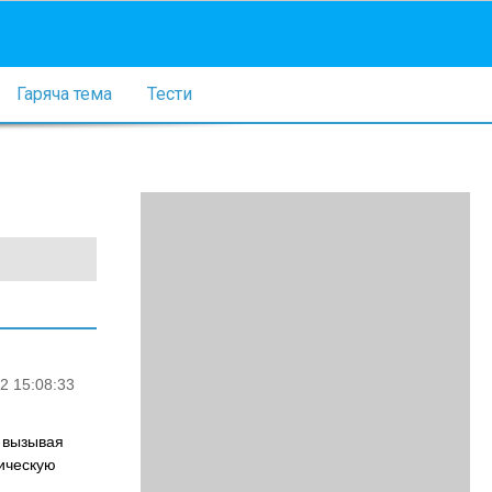
Гаряча тема
Тести
2 15:08:33
 вызывая
ическую