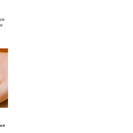
тся
ых
гия