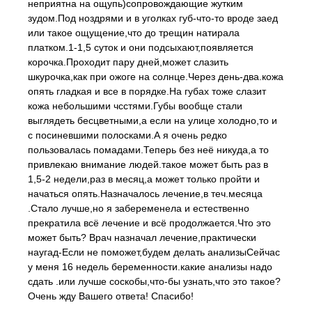
неприятна на ощупь)сопровождающие жутким
зудом.Под ноздрями и в уголках губ-что-то вроде заед
или такое ощущение,что до трещин натирала
платком.1-1,5 суток и они подсыхают,появляется
корочка.Проходит пару дней,может слазить
шкурочка,как при ожоге на солнце.Через день-два.кожа
опять гладкая и все в порядке.На губах тоже слазит
кожа небольшими чсстями.Губы вообще стали
выглядеть бесцветными,а если на улице холодно,то и
с посиневшими полосками.А я очень редко
пользовалась помадами.Теперь без неё никуда,а то
привлекаю внимание людей.такое может быть раз в
1,5-2 недели,раз в месяц,а может только пройти и
начаться опять.Назначалось лечение,в теч.месяца
.Стало лучше,но я забеременела и естественно
прекратила всё лечение и всё продолжается.Что это
может быть? Врач назначал лечение,практически
наугад-Если не поможет,будем делать анализыСейчас
у меня 16 недель беременности.какие анализы надо
сдать .или лучше соскобы,что-бы узнать,что это такое?
Очень жду Вашего ответа! Спасибо!