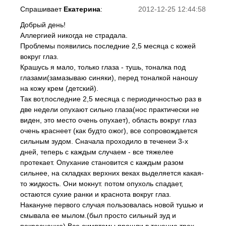
Спрашивает
Екатерина
:
2012-12-25 12:44:58
Добрый день!
Аллергией никогда не страдала.
Проблемы появились последние 2,5 месяца с кожей
вокруг глаз.
Крашусь я мало, только глаза - тушь, тоналка под
глазами(замазываю синяки), перед тоналкой наношу
на кожу крем (детский).
Так вот,последние 2,5 месяца с периодичностью раз в
две недели опухают сильно глаза(нос практически не
виден, это место очень опухает), область вокруг глаз
очень краснеет (как будто ожог), все сопровождается
сильным зудом. Сначала проходило в теченеи 3-х
дней, теперь с каждым случаем - все тяжелее
протекает. Опухание становится с каждым разом
сильнее, на складках верхних веках выделяется какая-
то жидкость. Они мокнут. потом опухоль спадает,
остаются сухие ранки и краснота вокруг глаз.
Накануне первого случая пользовалась новой тушью и
смывала ее мылом.(был просто сильный зуд и