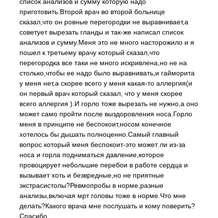
список анализов и сумму которую надо
приготовить.Второй врач во второй больнице
сказал,что он ровные перегородки не выравнивает,а
советует вырезать гланды и так-же написал список
анализов и сумму.Меня это не много насторожило и я
пошел к третьему врачу который сказал,что
перегородка все таки не много искривлена,но не на
столько,чтобы ее надо было выравнивать,и гайморита
у меня нет,а скорее всего у меня какая-то аллергия(и
он первый врач который сказал, что у меня скорее
всего аллергия ).И горло тоже вырезать не нужно,а оно
может само пройти после выздоровления носа.Горло
меня в принципе не беспокоит,носом конечное
хотелось бы дышать полноценно.Самый главный
вопрос который меня беспокоит-это может ли из-за
носа и горла подниматься давление,которое
провоцирует небольшие перебои в работе сердца и
вызывает хоть и безвредные,но не приятные
экстрасистолы?Ревмопробы в норме,разные
анализы,включая мрт головы тоже в норме.Что мне
делать?Какого врача мне послушать и кому поверить?
Спасибо.