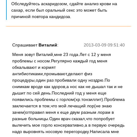
Обследуйтесь аскаридозом, сдайте анализ крови на
сахар, если был оральный секс это может быть
причиной повтора кандидоза.
Спрашивает
Виталий
:
2013-03-09 09:51:40
Меня зовут Виталий,мне 23 года.Лет с 12 у меня
проблемы с носом.Регулярно каждый год меня
обкалывают и кормят
антибиотиками,промывают,делают физ
процедуры,один раз пробивали одну ноздрю.По
снимкам вроде как здоров,а нос как не дышал так и не
дышит по сей день.Последний год у меня еще
появились проблемы с горлом(хр.тонзиллит).Проблема
заключается в том,что мой лечащий лор(не знаю
зачем)отправил меня к еще двум разным лорам в
разные больницы.Один врач сказал,что попробует
вылечить мое горло консервативно,а в первую очередь
надо выровнять носовую перегородку.Написала мне