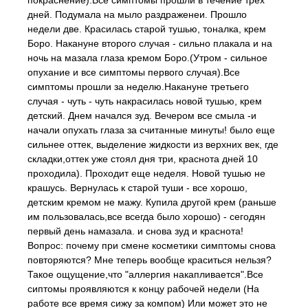
покраснение).Все симптомы прошли в течение трех
дней. Подумала на мыло раздраженеи. Прошло
недели две. Красилась старой тушью, тоналка, крем
Боро. Накануне второго случая - сильно плакала и на
ночь на мазала глаза кремом Боро.(Утром - сильное
опухание и все симптомы первого случая).Все
симптомы прошли за неделю.Накануне третьего
случая - чуть - чуть накрасилась новой тушью, крем
детский. Днем начался зуд. Вечером все смыла -и
начали опухать глаза за считанные минуты! было еще
сильнее оттек, выделение жидкости из верхних век, где
складки,оттек уже стоял дня три, краснота дней 10
проходила). Проходит еще неделя. Новой тушью не
крашусь. Вернулась к старой туши - все хорошо,
детским кремом не мажу. Купила другой крем (раньше
им пользовалась,все всегда было хорошо) - сегодян
первый день намазала. и снова зуд и краснота!
Вопрос: почему при смене косметики симптомы снова
повторяются? Мне теперь вообще краситься нельзя?
Такое ощущение,что "аллергия накапливается".Все
сиптомы проявляются к концу рабочей недели (На
работе все время сижу за компом) Или может это не