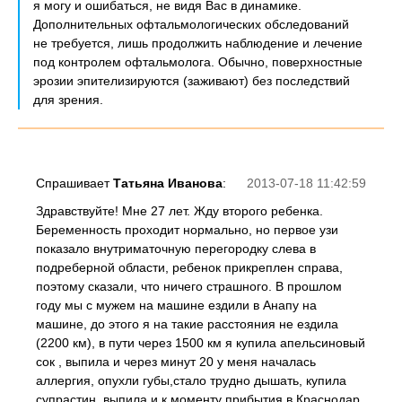
я могу и ошибаться, не видя Вас в динамике.
Дополнительных офтальмологических обследований
не требуется, лишь продолжить наблюдение и лечение
под контролем офтальмолога. Обычно, поверхностные
эрозии эпителизируются (заживают) без последствий
для зрения.
Спрашивает
Татьяна Иванова
:
2013-07-18 11:42:59
Здравствуйте! Мне 27 лет. Жду второго ребенка.
Беременность проходит нормально, но первое узи
показало внутриматочную перегородку слева в
подреберной области, ребенок прикреплен справа,
поэтому сказали, что ничего страшного. В прошлом
году мы с мужем на машине ездили в Анапу на
машине, до этого я на такие расстояния не ездила
(2200 км), в пути через 1500 км я купила апельсиновый
сок , выпила и через минут 20 у меня началась
аллергия, опухли губы,стало трудно дышать, купила
супрастин, выпила и к моменту прибытия в Краснодар