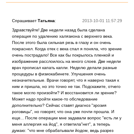
Спрашивает
Татьяна
:
2013-10-01 11:57:29
Здравствуйте! Две недели назад была сделана
операция по удалению халязиона с верхнего века.
После этого была сильная резь в глазу и он очень
покраснел. Когда отек с века спал я поняла, что зрение
очень пострадало! Все как бы покрылось пленкой и
изображение расслоилось на много слоев. Две недели
врач прописал капать капли. Неделю делали разные
процедуры в физиокабинете. Улучшения очень
незначительные. Врачи говорят, что я наверно такая к
ним и пришла, но это точно не так. Подскажите, отчего
такое могло произойти? И восстановится ли зрение?
Может надо пройти какое-то обследование
дополнительно? Сейчас ставят диагноз "эрозия
роговицы", но говорят, что она уже почти прошла. И
еще... После операции мне задавали вопрос "есть ли у
меня аллергия на йод", я ответила"нет", а теперь
думаю: "что мне обрабатывали йодом, ведь разрез