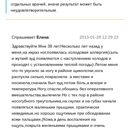
отдельных врачей, иначе результат может быть
неудовлетворительным.
Спрашивает
Елена
:
2013-01-28 12:29:23
Здравствуйте.Мне 38 лет.Несколько лет назад у
меня,на икрах ног,появилась холодовая аллергия(сыпь
и жуткий зуд появляются с наступлением холодов и
проходят с установлением теплой погоды).Летом меня
что-то укусило за ногу в районе щиколотки,нога
распухла сильно,покраснела .а местами и
посинела,сначала был зуд.потом боль,а вскоре и
температура.Ногу спасли,обошись без оперативного
вмешательства,вылечили.Но с тех пор в районе
носогубного треугольника,на скулах и на губах начали
появляться маленькие прыщики, практически
невидимые,но хорошо ощутимые при обседовании
кожи пальцами,(Кожа,в день воспаления на
ощупь,покрыта меленькими прыщиками и очень